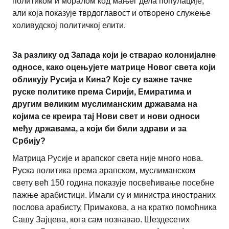
политиком и моралом код мањег дела популације,
али која показује тврдоглавост и отворено служење
холивудској политичкој елити.
За разлику од Запада који је стварао колонијалне
односе, како оцењујете матрице Новог света који
обликују Русија и Кина? Које су важне тачке
руске политике према Сирији, Емиратима и
другим великим муслиманским државама на
којима се креира тај Нови свет и нови односи
међу државама, а који би били здрави и за
Србију?
Матрица Русије и арапског света није много нова.
Руска политика према арапском, муслиманском
свету већ 150 година показује посвећивање посебне
пажње арабистици. Имали су и министра иностраних
послова арабисту, Примакова, а на кратко помоћника
Сашу Зајцева, кога сам познавао. Шездесетих