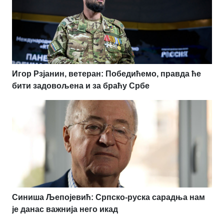
Игор Рзјанин, ветеран: Победићемо, правда ће
бити задовољена и за браћу Србе
Синиша Љепојевић: Српско-руска сарадња нам
је данас важнија него икад