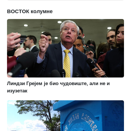
ВОСТОК колумне
Линдзи Грејем је био чудовиште, али не и
изузетак