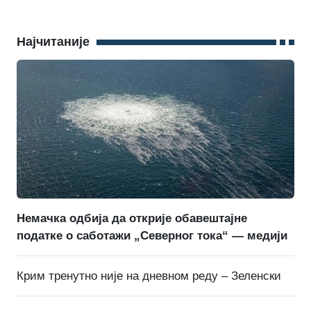
Најчитаније
Немачка одбија да открије обавештајне
податке о саботажи „Северног тока“ — медији
Крим тренутно није на дневном реду – Зеленски