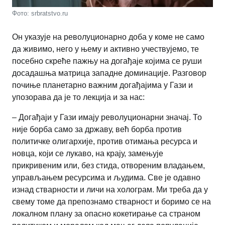
Фото: srbratstvo.ru
Он указује на револуционарно доба у коме не само
да живимо, него у њему и активно учествујемо, те
посебно скреће пажњу на догађаје којима се руши
досадашња матрица западне доминације. Разговор
почиње планетарно важним догађајима у Гази и
упозорава да је то лекција и за нас:
– Догађаји у Гази имају револуционарни значај. То
није борба само за државу, већ борба против
политичке олигархије, против отимања ресурса и
новца, који се лукаво, на крају, замењује
прикривеним или, без стида, отвореним владањем,
управљањем ресурсима и људима. Све је одавно
изнад стварности и личи на холограм. Ми треба да у
свему томе да препознамо стварност и боримо се на
локалном плану за опасно кокетирање са страном