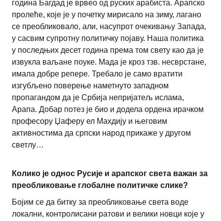
година Багдад је врвео од руских арабиста. Арапско
пролеће, које је у почетку мирисало на зиму, лагано
се преобликовало, али, насупрот очекивању Запада,
у сасвим супротну политичку појаву. Наша политика
у последњих десет година према том свету као да је
извукла ваљане поуке. Мада је кроз тзв. несврстане,
имала добре репере. Требало је само вратити
изгубљено поверење наметнуто западном
пропагандом да је Србија непријатељ ислама,
Арапа. Добар потез је био и додела ордена ирачком
професору Џаферу ел Махдију и његовим
активностима да српски народ прикаже у другом
светлу…
Колико је однос Русије и арапског света важан за
преобликовање глобалне политичке слике?
Бојим се да битку за преобликовање света воде
локални, контролисани ратови и велики новци које у