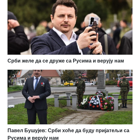
Срби желе да се друже са Русима и верују нам
Павел Бушујев: Срби хоће да буду пријатељи са
Русима и верују нам