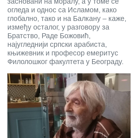
засновани на моралу, а у томе се
огледа и однос са Исламом, како
глобално, тако и на Балкану – каже,
између осталог, у разговору за
Братство, Раде Божовић,
најугледнији српски арабиста,
књижевник и професор емеритус
Филолошког факултета у Београду.