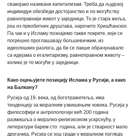
свакојако називани капитализам. Треба да људској
индивидуи обезбеди достојанство и по могућству
равноправнији живот у заједници. То је стара жеља,
још из првобитних друштава, нарочито Хришћанског.
Па чак и у Исламу познајемо такве покрете, који се
погрешно проглашавају бољшевичким, из
идеолошких разлога, да би се лакше обрачунавало
са идејама о егалитаризму, равноправном животу –
колико је то могуће у заједници.
Како оцењујете позицију Ислама у Русији, а како
на Балкану?
Русија од 19. века, од боготражитеља, има
тенденцију за моралним узвишењем човека. Русија у
философији и антропологији већ 200 година
размишља о морално-религиозном ускрснућу, у
литератури барем сто година, али је стварност мало
другачија. Русија се још гради у моралном погледу.