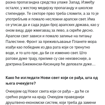
разна пропагандна средства улаже Запад. Између
осталог, у жестоку медијску пропаганду и школске
стипендије. Те секторе прво треба сломити, а за то је
употребљив и помало несложни арапски свет. Има
се утисак да и сада један број арапских држава, као у
оном вицу, даје жмигавац за лево, а скреће десно.
Арапски свет зависи и помало запиње на питању
Палестине. Фронт за преживљавање Планете мора
изађи као победник из два рата који се тренутно
воде, и то што пре, да би се изменио свет. Што
ратови дуже трају, прилике су све неизвесније, а
доктрина Бжежински-Кисинџер ће деловати дуже…
Како ће изгледати Нови свет који се рађа, шта од
њега очекујете?
Очекујем од Новог света који се рађа – да ће се
срећно родити на крају. Очекујем праведнији
друштвено-економски систем, који треба да замени