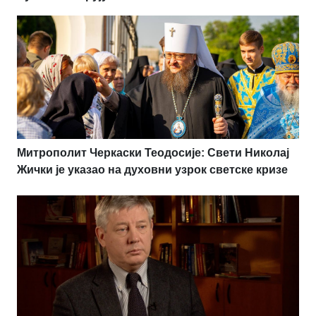
Митрополит Черкаски Теодосије: Свети Николај
Жички је указао на духовни узрок светске кризе