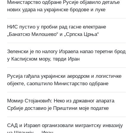
Министарство одбране Русије објавило детаље
нових удара на украјинске бродове и луке
НИС пустио у пробни рад гасне електране
„Банатско Милошево“ и „Српска Црња“
Зеленски је по налогу Израела напао теретни брод
у Каспијском мору, тврди Иран
Русија гађала украјински аеродром и логистичке
објекте, саопштило Министарство одбране
Момир Стојановић: Неко из државног апарата
Србије доставио је Приштини моје податке
САД и Израел организовали мигрантску инвазију
на Шпанију — Иран