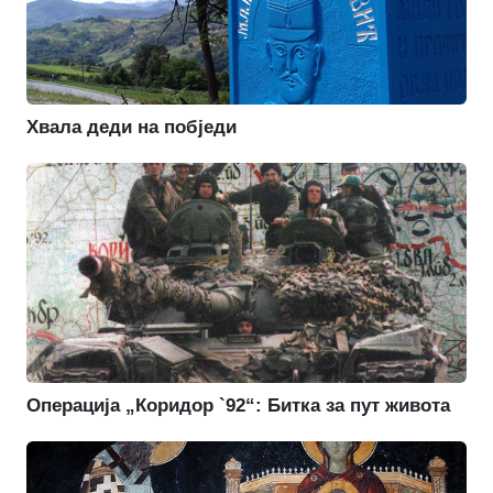
Хвала деди на побједи
Операција „Коридор `92“: Битка за пут живота