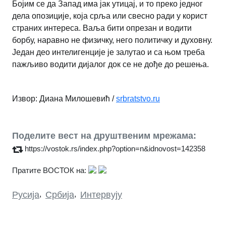
Бојим се да Запад има јак утицај, и то преко једног
дела опозиције, која срља или свесно ради у корист
страних интереса. Ваља бити опрезан и водити
борбу, наравно не физичку, него политичку и духовну.
Један део интелигенције је залутао и са њом треба
пажљиво водити дијалог док се не дође до решења.
Извор: Диана Милошевић /
srbratstvo.ru
Поделите вест на друштвеним мрежама:
https://vostok.rs/index.php?option=n&idnovost=142358
Пратите ВОСТОК на:
Русија
,
Србија
,
Интервују