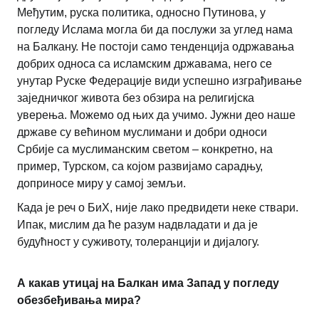
Међутим, руска политика, односно Путинова, у
погледу Ислама могла би да послужи за углед нама
на Балкану. Не постоји само тенденција одржавања
добрих односа са исламским државама, него се
унутар Руске Федерације види успешно изграђивање
заједничког живота без обзира на религијска
уверења. Можемо од њих да учимо. Јужни део наше
државе су већином муслимани и добри односи
Србије са муслиманским светом – конкретно, на
пример, Турском, са којом развијамо сарадњу,
доприносе миру у самој земљи.
Када је реч о БиХ, није лако предвидети неке ствари.
Ипак, мислим да ће разум надвладати и да је
будућност у суживоту, толеранцији и дијалогу.
А какав утицај на Балкан има Запад у погледу
обезбеђивања мира?