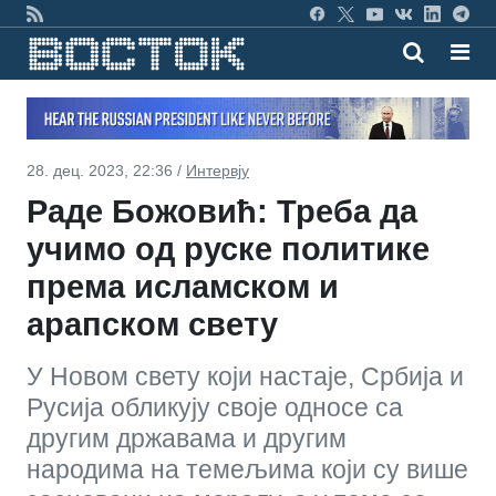
28. дец. 2023, 22:36 /
Интервју
Раде Божовић: Треба да
учимо од руске политике
према исламском и
арапском свету
У Новом свету који настаје, Србија и
Русија обликују своје односе са
другим државама и другим
народима на темељима који су више