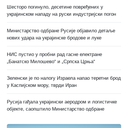
Шесторо погинуло, десетине повређених у
украјинском нападу на руски индустријски погон
Министарство одбране Русије објавило детаље
нових удара на украјинске бродове и луке
НИС пустио у пробни рад гасне електране
„Банатско Милошево“ и „Српска Црња“
Зеленски је по налогу Израела напао теретни брод
у Каспијском мору, тврди Иран
Русија гађала украјински аеродром и логистичке
објекте, саопштило Министарство одбране