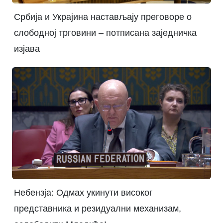
Србија и Украјина настављају преговоре о
слободној трговини – потписана заједничка
изјава
Небензја: Одмах укинути високог
представника и резидуални механизам,