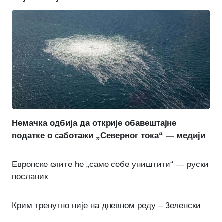
Немачка одбија да открије обавештајне
податке о саботажи „Северног тока“ — медији
Европске елите ће „саме себе уништити“ — руски
посланик
Крим тренутно није на дневном реду – Зеленски