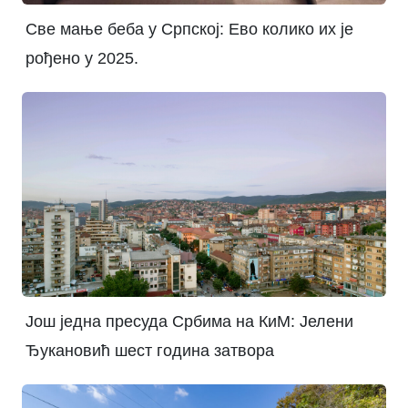
Све мање беба у Српској: Ево колико их је
рођено у 2025.
Још једна пресуда Србима на КиМ: Јелени
Ђукановић шест година затвора