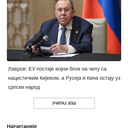
Лавров: ЕУ постаје војни блок на челу са
нацистичким Кијевом, а Русија и Кина остају уз
српски народ
УЧИТАЈ ЈОШ
Најчитаније