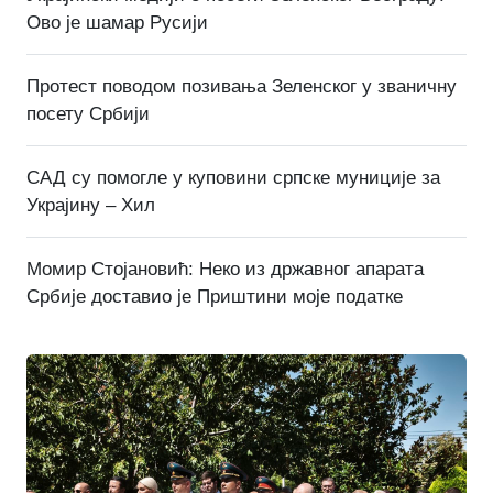
Ово је шамар Русији
Протест поводом позивања Зеленског у званичну
посету Србији
САД су помогле у куповини српске муниције за
Украјину – Хил
Момир Стојановић: Неко из државног апарата
Србије доставио је Приштини моје податке