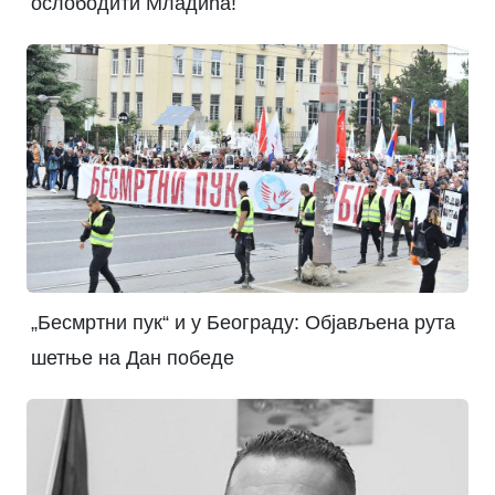
ослободити Младића!
„Бесмртни пук“ и у Београду: Објављена рута
шетње на Дан победе