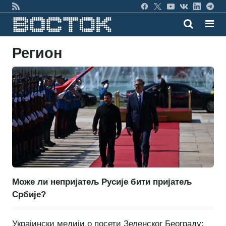
Регион
Може ли непријатељ Русије бити пријатељ
Србије?
Украјински медији о посети Зеленског Београду: