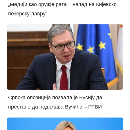
„Медији као оружје рата – напад на Кијевско-
печерску лавру“
Српска опозиција позвала је Русију да
престане да подржава Вучића – РТВИ