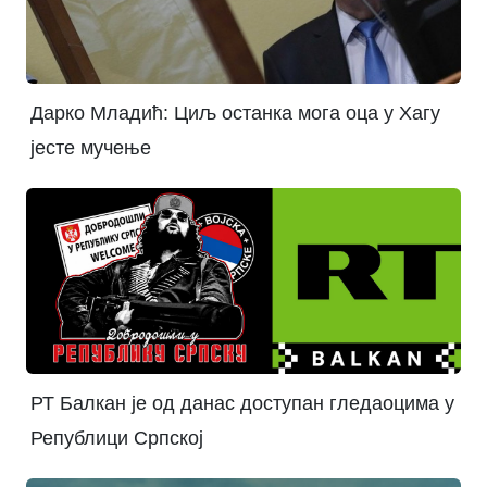
Дарко Младић: Циљ останка мога оца у Хагу
јесте мучење
РТ Балкан је од данас доступан гледаоцима у
Републици Српској