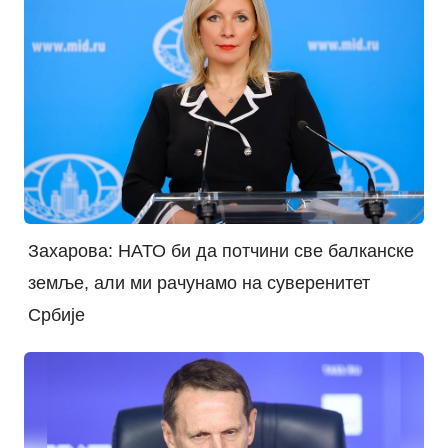
Захарова: НАТО би да потчини све балканске
земље, али ми рачунамо на суверенитет
Србије