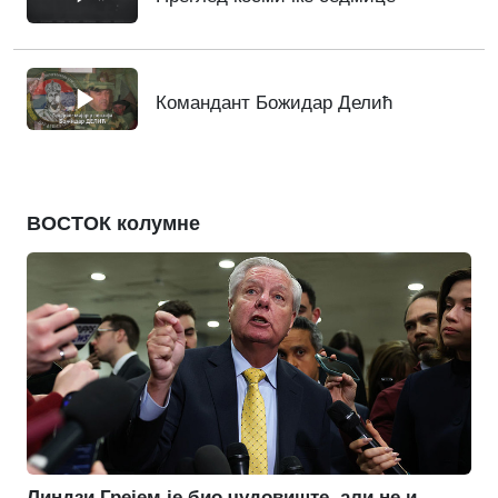
Командант Божидар Делић
ВОСТОК колумне
Линдзи Грејем је био чудовиште, али не и