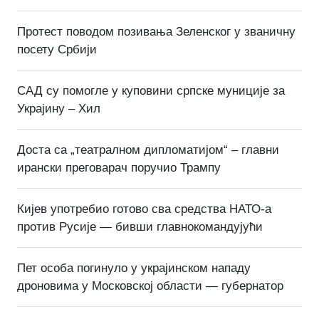
Протест поводом позивања Зеленског у званичну
посету Србији
САД су помогле у куповини српске муниције за
Украјину – Хил
Доста са „театралном дипломатијом“ – главни
ирански преговарач поручио Трампу
Кијев употребио готово сва средства НАТО-а
против Русије — бивши главнокомандујући
Пет особа погинуло у украјинском нападу
дроновима у Московској области — губернатор