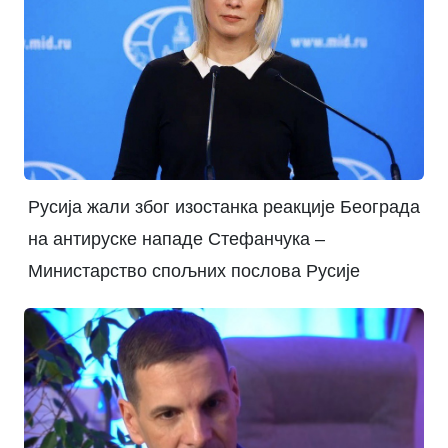
Русија жали због изостанка реакције Београда
на антируске нападе Стефанчука –
Министарство спољних послова Русије