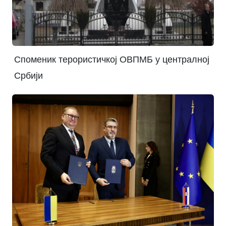
Споменик терористичкој ОВПМБ у централној
Србији