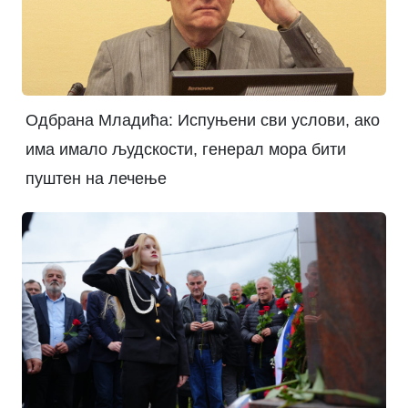
Одбрана Младића: Испуњени сви услови, ако
има имало људскости, генерал мора бити
пуштен на лечење