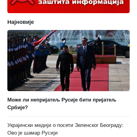
Најновије
Може ли непријатељ Русије бити пријатељ
Србије?
Украјински медији о посети Зеленског Београду:
Ово је шамар Русији