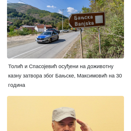
Толић и Спасојевић осуђени на доживотну
казну затвора због Бањске, Максимовић на 30
година