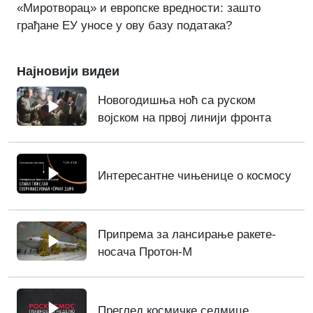
«Миротворац» и европске вредности: зашто
грађане ЕУ уносе у ову базу података?
Најновији видеи
Новогодишња ноћ са руском
војском на првој линији фронта
Интересантне чињенице о космосу
Припрема за лансирање ракете-
носача Протон-М
Преглед космичке седмице