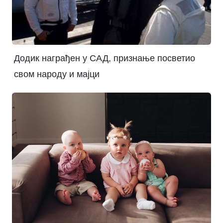
Додик награђен у САД, признање посветио
свом народу и мајци