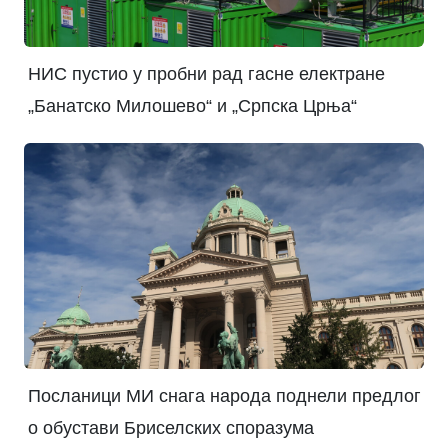
НИС пустио у пробни рад гасне електране
„Банатско Милошево“ и „Српска Црња“
Посланици МИ снага народа поднели предлог
о обустави Бриселских споразума