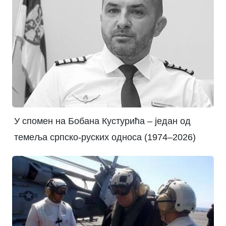
У спомен на Бобана Кустурића – један од
темеља српско-руских односа (1974–2026)