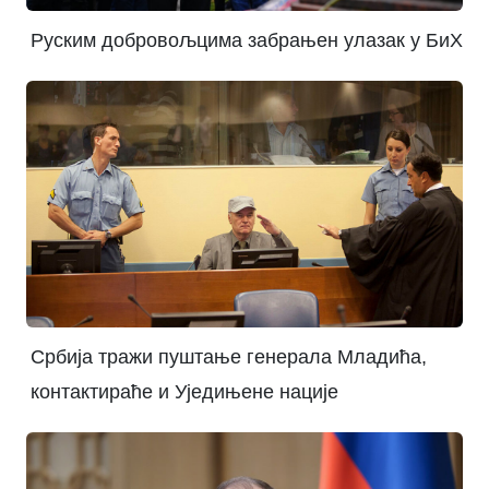
Руским добровољцима забрањен улазак у БиХ
Србија тражи пуштање генерала Младића,
контактираће и Уједињене нације