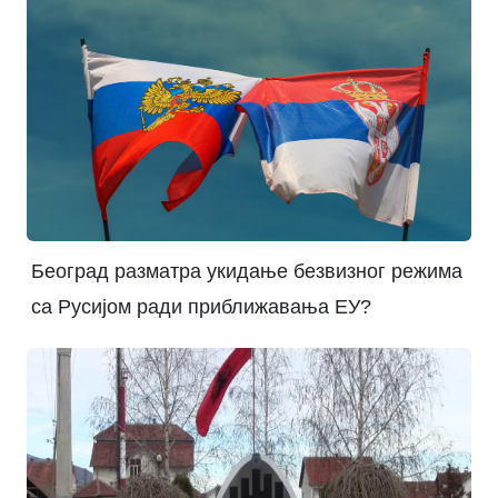
Београд разматра укидање безвизног режима
са Русијом ради приближавања ЕУ?