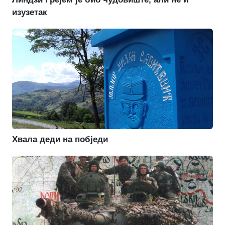
изузетак
Хвала деди на побједи