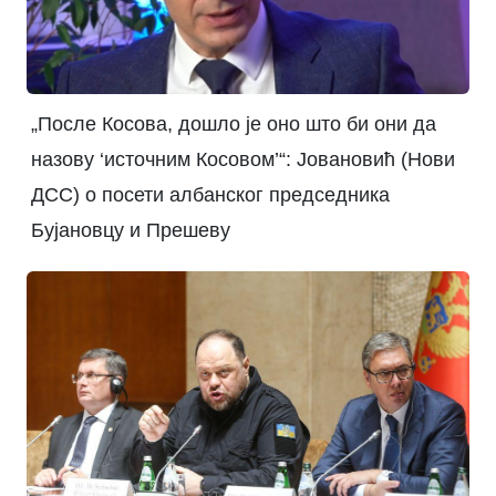
„После Косова, дошло је оно што би они да
назову ‘источним Косовом’“: Јовановић (Нови
ДСС) о посети албанског председника
Бујановцу и Прешеву