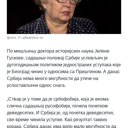
фото: © srbratstvo.ru
По мишљењу доктора историјских наука Јелене
Гускове, садашњи положај Србије условљен је
дугогодишњом политиком једностраних уступака које
је Београд чинио у односима са Приштином. А данас
Србија нема много могућности да утиче на
успостављени однос снага.
„Ствар је у томе да је србофобија, која је веома
слична садашњој русофобији, почела почетком
деведесетих. И Србија је, од почетка деведесетих,
све време чинила уступке. Као резултат таквих
корака, Србија данас има врло мало могућности да