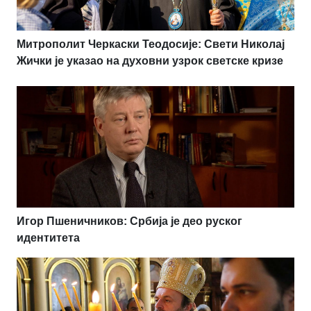
Митрополит Черкаски Теодосије: Свети Николај
Жички је указао на духовни узрок светске кризе
Игор Пшеничников: Србија је део руског
идентитета