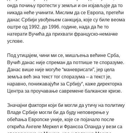
онда почињу протести у земљи и он изјављује да то
никада неће учинити. Мислим да се Европа, претећи
данас Србији увођењем санкција, које су биле веома
оштре од 1992. до 1996. године, нада да ће то
натерати Вучића да прихвати француско-немачке
услове.
Под утицајем, чини ми се, мишљења већине Срба,
Вучић данас није спреман да потпише те споразуме.
Данас више није могуће “маневрисати”, јер цела
земља већ зна текст тог споразума – а текст је,
наравно, понижавајући за Србију“, каже директорка
Центра за проучавање савремене балканске кризе.
Значајни фактори који би могли да утичу на политику
Владе Србије могли би да буду неповерење у
обећања Европске уније, које се појачало после
открића Ангеле Меркел и Франсоа Оланда у вези са