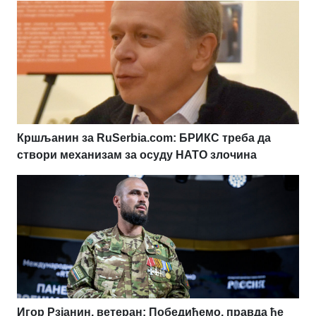
Кршљанин за RuSerbia.com: БРИКС треба да
створи механизам за осуду НАТО злочина
Игор Рзјанин, ветеран: Победићемо, правда ће