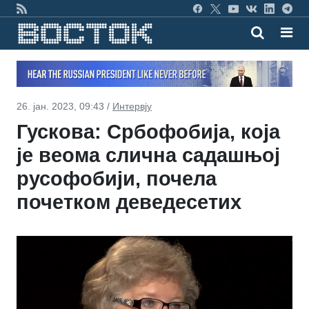
26. јан. 2023, 09:43 /
Интервју
Гускова: Србофобија, која
је веома слична садашњој
русофобији, почела
почетком деведесетих