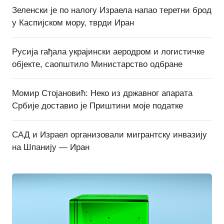
Зеленски је по налогу Израела напао теретни брод
у Каспијском мору, тврди Иран
Русија гађала украјински аеродром и логистичке
објекте, саопштило Министарство одбране
Момир Стојановић: Неко из државног апарата
Србије доставио је Приштини моје податке
САД и Израел организовали мигрантску инвазију
на Шпанију — Иран