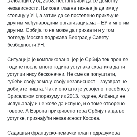
„Албанци су од 2008. нестрпљиви да се домогну
независности. Њихова главна тежња је да имају
столицу у УН, а затим да се постепено прикључе
другим међународним организацијама – ЕУ и многим
другим. Србија то не може да прихвати и у том
погледу Москва подржава Београд у Савету
безбедности УН.
Ситуација је компликована, јер је Србија тек прошле
године после много година уступака схватила да ти
уступци нису бесконачни. Не сме се попуштати,
губећи своју земљу, своју независност – заузврат не
добијате ништа. Чак и оно што је усвојено, посебно, у
Бриселском споразуму из 2013. године, Албанци не
испуњавају и не желе да испуне, и о томе отворено
говоре. А Европа прикривено тера Србију на даље
уступке, признајући независност Косова.
Садашњи француско-немачки план подразумева