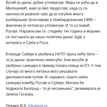
Вучић је данас добио ултиматум. Мора се рећи да и
Милошевић, иако је био тврдоглав, када су се
околности развиле тако да је изгубио много
разбијањем Југославије и бомбардовањем 1999. –
фактички је потписао ултиматум. И то уз помоћ
Русије. Наравно,ми се стидимо тих година и морамо
се постарати да наша политика данас буде у
интересу и Срба и Руса.
Блокаде Србије и увођења НАТО трупа неће бити –
то је данас практично немогуће. Али могуће је
увођење санкција и прекид токова новца из ЕУ. У том
случају се многа питања могу решавати
дипломатским путем. И, наравно, пошто нема
санкција између Русије и Србије, Москва ће
подржати Београд – то је несумњиво“, резимирала је
Јелена Гускова.
Превео В.К.
srbratsvo.ru