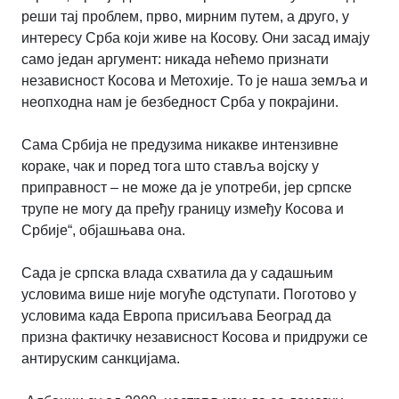
реши тај проблем, прво, мирним путем, а друго, у
интересу Срба који живе на Косову. Они засад имају
само један аргумент: никада нећемо признати
независност Косова и Метохије. То је наша земља и
неопходна нам је безбедност Срба у покрајини.
Сама Србија не предузима никакве интензивне
кораке, чак и поред тога што ставља војску у
приправност – не може да је употреби, јер српске
трупе не могу да пређу границу између Косова и
Србије“, објашњава она.
Сада је српска влада схватила да у садашњим
условима више није могуће одступати. Поготово у
условима када Европа присиљава Београд да
призна фактичку независност Косова и придружи се
антируским санкцијама.