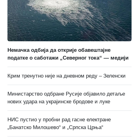
Немачка одбија да открије обавештајне
податке о саботажи „Северног тока“ — медији
Крим тренутно није на дневном реду – Зеленски
Министарство одбране Русије објавило детаље
нових удара на украјинске бродове и луке
НИС пустио у пробни рад гасне електране
„Банатско Милошево“ и „Српска Црња“