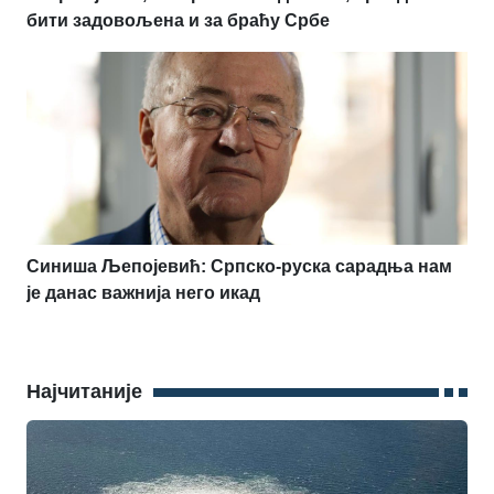
бити задовољена и за браћу Србе
Синиша Љепојевић: Српско-руска сарадња нам
је данас важнија него икад
Најчитаније