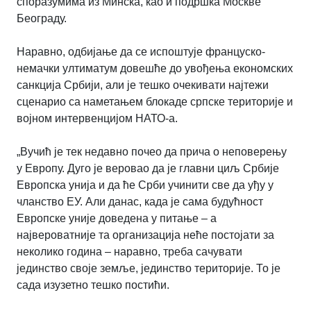
споразумима из Минска, као и подршка Москве
Београду.
Наравно, одбијање да се испоштује француско-
немачки ултиматум довешће до увођења економских
санкција Србији, али је тешко очекивати најтежи
сценарио са наметањем блокаде српске територије и
војном интервенцијом НАТО-а.
„Вучић је тек недавно почео да прича о неповерењу
у Европу. Дуго је веровао да је главни циљ Србије
Европска унија и да ће Срби учинити све да уђу у
чланство ЕУ. Али данас, када је сама будућност
Европске уније доведена у питање – а
највероватније та организација неће постојати за
неколико година – наравно, треба сачувати
јединство своје земље, јединство територије. То је
сада изузетно тешко постићи.