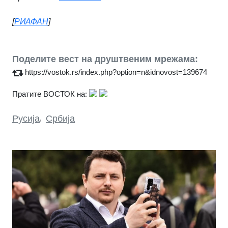
[
РИАФАН
]
Поделите вест на друштвеним мрежама:
https://vostok.rs/index.php?option=n&idnovost=139674
Пратите ВОСТОК на:
Русија
,
Србија