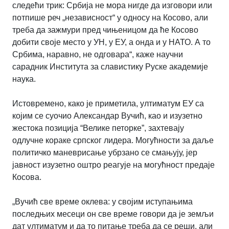
следећи трик: Србија не мора нигде да изговори или
потпише реч „независност“ у односу на Косово, али
треба да зажмури пред чињеницом да ће Косово
добити своје место у УН, у ЕУ, а онда и у НАТО. А то
Србима, наравно, не одговара“, каже научни
сарадник Института за славистику Руске академије
наука.
Истовремено, како је приметила, ултиматум ЕУ са
којим се суочио Александар Вучић, као и изузетно
жестока позиција “Велике петорке”, захтевају
одлучне кораке српског лидера. Могућности за даље
политичко маневрисање убрзано се смањују, јер
јавност изузетно оштро реагује на могућност предаје
Косова.
„Вучић све време оклева: у својим иступањима
последњих месеци он све време говори да је земљи
дат ултиматум и да то питање треба да се реши, али