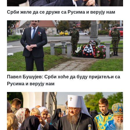
Срби желе да се друже са Русима и верују нам
Павел Бушујев: Срби хоће да буду пријатељи са
Русима и верују нам