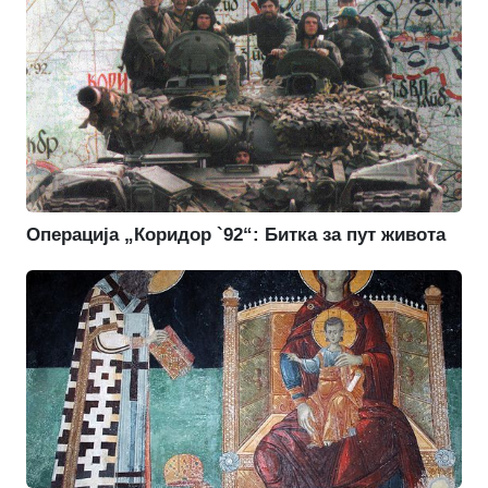
Операција „Коридор `92“: Битка за пут живота