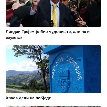
Линдзи Грејем је био чудовиште, али не и
изузетак
Хвала деди на побједи