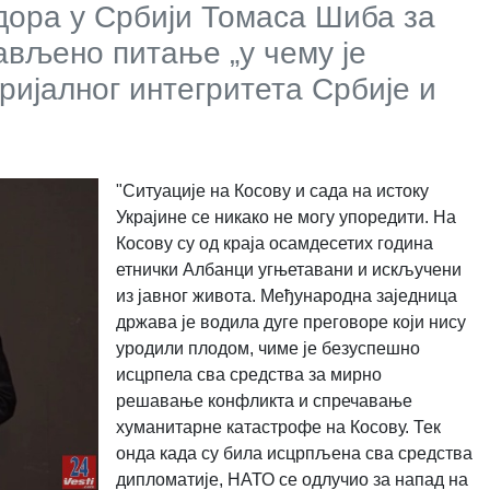
дора у Србији Томаса Шиба за
тављено питање „у чему је
ријалног интегритета Србије и
"Ситуације на Косову и сада на истоку
Украјине се никако не могу упоредити. На
Косову су од краја осамдесетих година
етнички Албанци угњетавани и искључени
из јавног живота. Међународна заједница
држава је водила дуге преговоре који нису
уродили плодом, чиме је безуспешно
исцрпела сва средства за мирно
решавање конфликта и спречавање
хуманитарне катастрофе на Косову. Тек
онда када су била исцрпљена сва средства
дипломатије, НАТО се одлучио за напад на