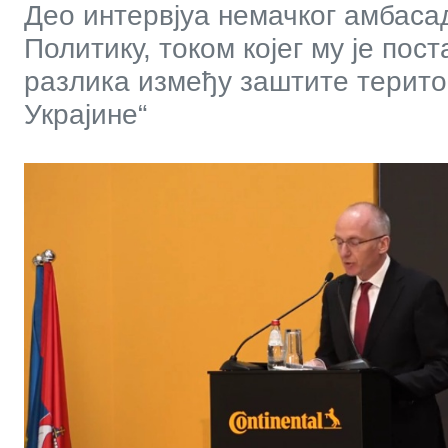
Део интервјуа немачког амбаса
Политику, током којег му је пос
разлика између заштите терито
Украјине“