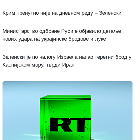
Крим тренутно није на дневном реду – Зеленски
Министарство одбране Русије објавило детаље
нових удара на украјинске бродове и луке
Зеленски је по налогу Израела напао теретни брод у
Каспијском мору, тврди Иран