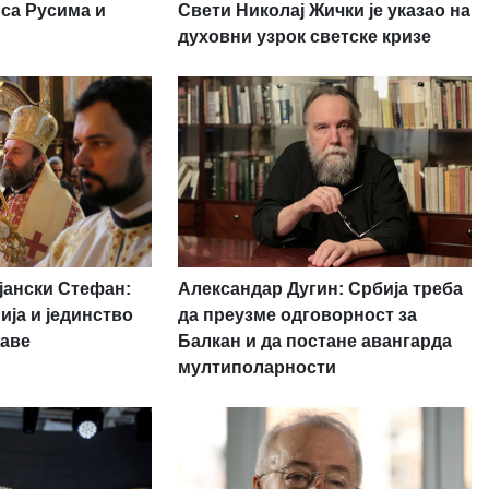
 са Русима и
Свети Николај Жички је указао на
духовни узрок светске кризе
јански Стефан:
Александар Дугин: Србија треба
ија и јединство
да преузме одговорност за
жаве
Балкан и да постане авангарда
мултиполарности