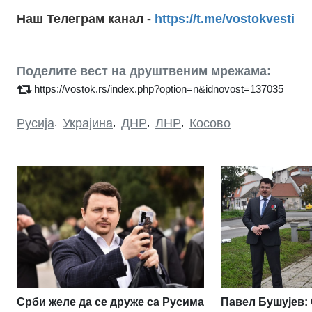
Наш Телеграм канал -
https://t.me/vostokvesti
Поделите вест на друштвеним мрежама:
https://vostok.rs/index.php?option=n&idnovost=137035
Русија
,
Украјина
,
ДНР
,
ЛНР
,
Косово
Срби желе да се друже са Русима
Павел Бушујев: