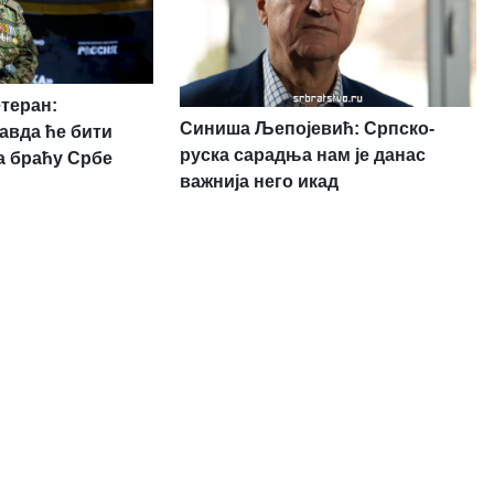
етеран:
Синиша Љепојевић: Српско-
авда ће бити
руска сарадња нам је данас
а браћу Србе
важнија него икад