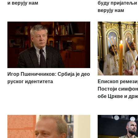
и верују нам
буду пријатељи
верују нам
Игор Пшеничников: Србија је део
Епископ ремези
руског идентитета
Постоји симфон
обе Цркве и др