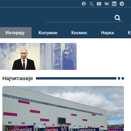
Интервју
Колумне
Космос
Наука
К
Најчитаније