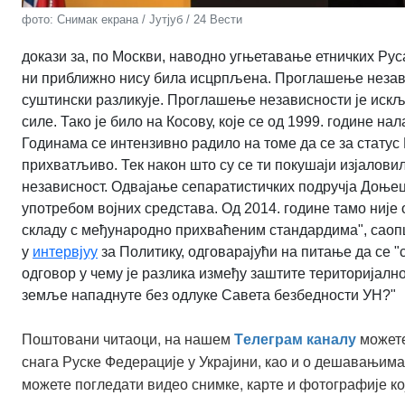
фото: Снимак екрана / Јутјуб / 24 Вести
докази за, по Москви, наводно угњетавање етничких Рус
ни приближно нису била исцрпљена. Проглашење независ
суштински разликује. Проглашење независности је искљ
силе. Тако је било на Косову, које се од 1999. године н
Годинама се интензивно радило на томе да се за статус
прихватљиво. Тек након што су се ти покушаји изјаловил
независност. Одвајање сепаратистичких подручја Доњецк
употребом војних средстава. Од 2014. године тамо није
складу с међународно прихваћеним стандардима", саоп
у
интервјуу
за Политику, одговарајући на питање да се "
одговор у чему је разлика између заштите територијалног
земље нападнуте без одлуке Савета безбедности УН?"
Поштовани читаоци, на нашем
можете
Tелеграм каналу
снага Руске Федерације у Украјини, као и о дешавањима
можете погледати видео снимке, карте и фотографије ко