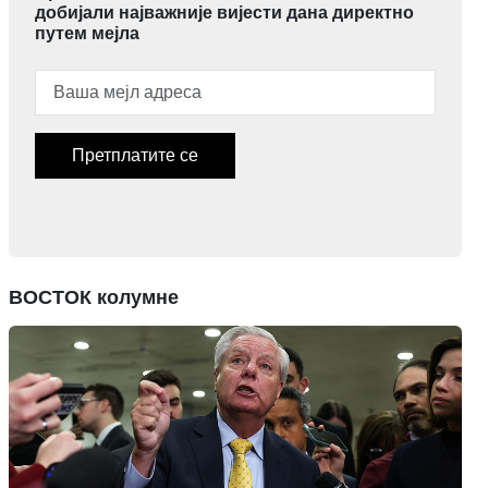
добијали најважније вијести дана директно
путем мејла
Претплатите се
ВОСТОК колумне