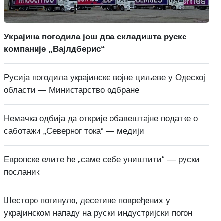
Украјина погодила још два складишта руске
компаније „Вајлдберис“
Русија погодила украјинске војне циљеве у Одеској
области — Министарство одбране
Немачка одбија да открије обавештајне податке о
саботажи „Северног тока“ — медији
Европске елите ће „саме себе уништити“ — руски
посланик
Шесторо погинуло, десетине повређених у
украјинском нападу на руски индустријски погон