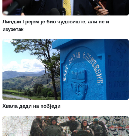
Линдзи Грејем је био чудовиште, али не и
изузетак
Хвала деди на побједи