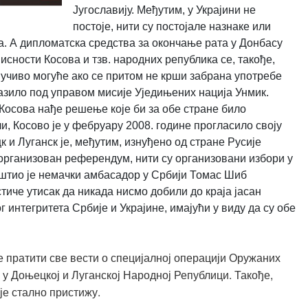
Југославију. Међутим, у Украјини не
постоје, нити су постојале назнаке или
а. А дипломатска средства за окончање рата у Донбасу
ности Косова и тзв. народних република се, такође,
учиво могуће ако се притом не крши забрана употребе
алазило под управом мисије Уједињених нација Унмик.
 Косова нађе решење које би за обе стране било
и, Косово је у фебруару 2008. године прогласило своју
 и Луганск је, међутим, изнуђено од стране Русије
 организован референдум, нити су организовани избори у
штио је немачки амбасадор у Србији Томас Шиб
стиче утисак да никада нисмо добили до краја јасан
 интегритета Србије и Украјине, имајући у виду да су обе
 пратити све вести о специјалној операцији Оружаних
 у Доњецкој и Луганској Народној Републици. Такође,
је стално пристижу.