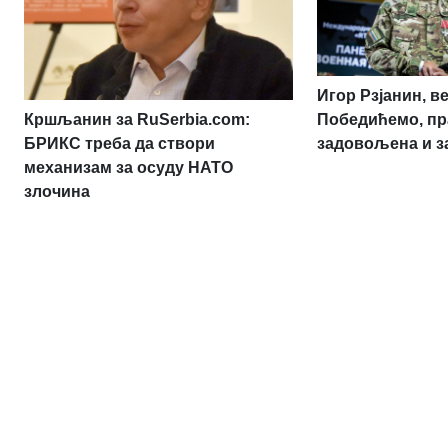
Игор Рзјанин, в
Кршљанин за RuSerbia.com:
Победићемо, пр
БРИКС треба да створи
задовољена и з
механизам за осуду НАТО
злочина