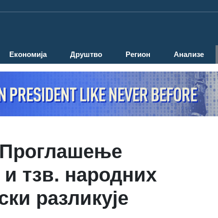
Економија
Друштво
Регион
Анализе
 Проглашење
 и тзв. народних
ски разликује