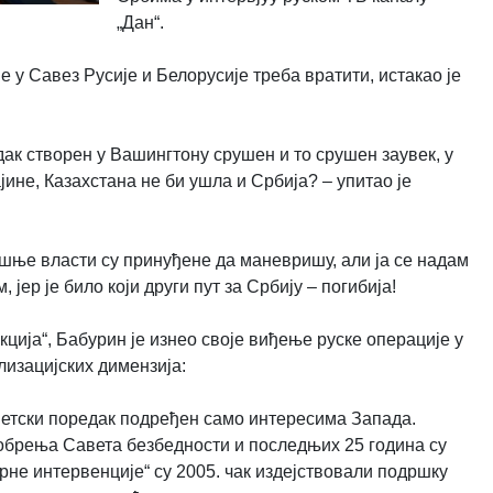
„Дан“.
у Савез Русије и Белорусије треба вратити, истакао је
едак створен у Вашингтону срушен и то срушен заувек, у
ине, Казахстана не би ушла и Србија? – упитао је
нашње власти су принуђене да маневришу, али ја се надам
 јер је било који други пут за Србију – погибија!
екција“, Бабурин је изнео своје виђење руске операције у
изацијских димензија:
 светски поредак подређен само интересима Запада.
добрења Савета безбедности и последњих 25 година су
рне интервенције“ су 2005. чак издејствовали подршку