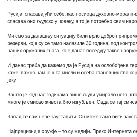
Русија, спасавајући себе, као носиоца духовно-морални
спасава оно људско у човеку, а то је потребно свим нар
Ми смо за данашњу ситуацију били врло добро припремљ
резерви, које су се тамо налазиле 30 година, под конт
наших оружаних снага, које данас поседују такво наору
И данас треба да кажемо да је Русија на ослобођене те
каже, важно нам је шта мисли и осећа становништво које
јеку.
Зашто је код нас годинама више људи умирало него што 
многе је смисао живота био изгубљен. Сада се тај смиса
Запад се сам неће зауставити. Он може само бити заус
Најпрецизније оружје – то су медији. Преко Интернета о