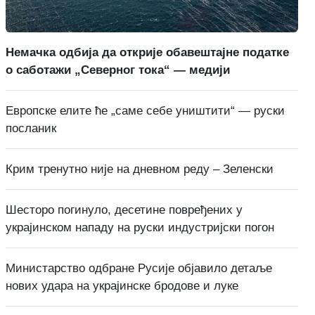
Немачка одбија да открије обавештајне податке
о саботажи „Северног тока“ — медији
Европске елите ће „саме себе уништити“ — руски
посланик
Крим тренутно није на дневном реду – Зеленски
Шесторо погинуло, десетине повређених у
украјинском нападу на руски индустријски погон
Министарство одбране Русије објавило детаље
нових удара на украјинске бродове и луке