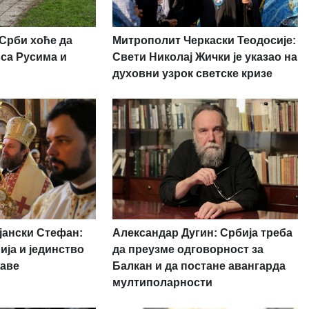
 Срби хоће да
Митрополит Черкаски Теодосије:
 са Русима и
Свети Николај Жички је указао на
духовни узрок светске кризе
јански Стефан:
Александар Дугин: Србија треба
ија и јединство
да преузме одговорност за
жаве
Балкан и да постане авангарда
мултиполарности