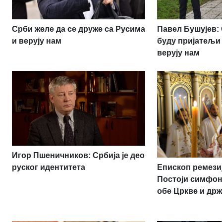
Срби желе да се друже са Русима
Павел Бушујев:
и верују нам
буду пријатељи
верују нам
Игор Пшеничников: Србија је део
Епископ ремези
руског идентитета
Постоји симфон
обе Цркве и др