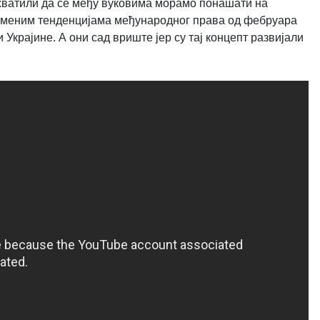
хватили да се међу вуковима морамо понашати на
временим тенденцијама међународног права од фебруара
Украјине. А они сад вриште јер су тај концепт развијали