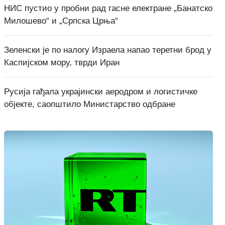
НИС пустио у пробни рад гасне електране „Банатско
Милошево“ и „Српска Црња“
Зеленски је по налогу Израела напао теретни брод у
Каспијском мору, тврди Иран
Русија гађала украјински аеродром и логистичке
објекте, саопштило Министарство одбране