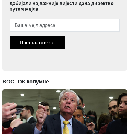
добијали најважније вијести дана директно
путем мејла
Претплатите се
ВОСТОК колумне