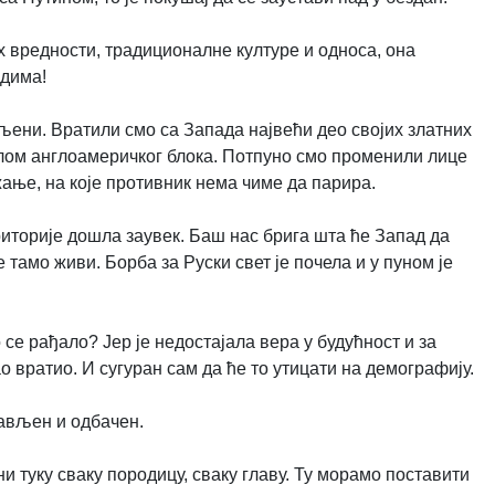
х вредности, традиционалне културе и односа, она
одима!
ени. Вратили смо са Запада највећи део својих златних
ролом англоамеричког блока. Потпуно смо променили лице
жање, на које противник нема чиме да парира.
риторије дошла заувек. Баш нас брига шта ће Запад да
 тамо живи. Борба за Руски свет је почела и у пуном је
се рађало? Јер је недостајала вера у будућност и за
о вратио. И сугуран сам да ће то утицати на демографију.
тављен и одбачен.
ни туку сваку породицу, сваку главу. Ту морамо поставити