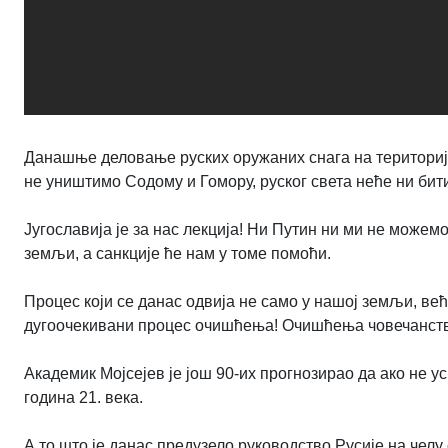
Данашње деловање руских оружаних снага на територији
не уништимо Содому и Гомору, руског света неће ни бит
Југославија је за нас лекција! Ни Путин ни ми не може
земљи, а санкције ће нам у томе помоћи.
Процес који се данас одвија не само у нашој земљи, већ
дугоочекивани процес очишћења! Очишћења човечанства
Академик Мојсејев је још 90-их прогнозирао да ако не у
година 21. века.
А то што је данас предузело руководство Русије на челу 