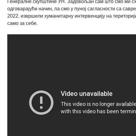
Генералне скупштине УН. Задовољан сам што смо ми с
одговарајући начин, па смо у пуној сагласности са са
2022. извршили хуманитарну интервенцију на територији 
само за себе.