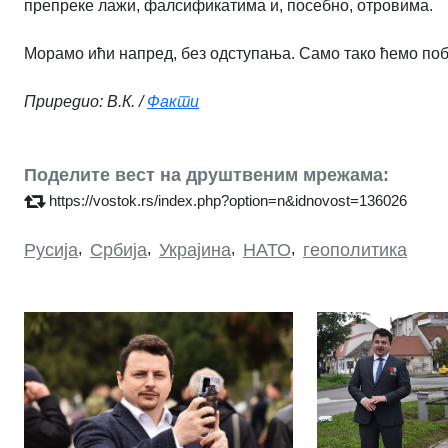
препреке лажи, фалсификатима и, посебно, отровима.
Морамо ићи напред, без одступања. Само тако ћемо по
Приредио: В.К. /
Факти
Поделите вест на друштвеним мрежама:
https://vostok.rs/index.php?option=n&idnovost=136026
Русија
,
Србија
,
Украјина
,
НАТО
,
геополитика