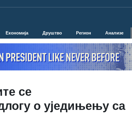
Економија
Друштво
Регион
Анализе
ите се
логу о уједињењу са