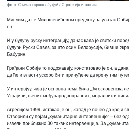
фото: Снимак екрана / Јутјуб / Стратегија и тактика
Мислим да се Милошевићевом предлогу за улазак Србије 
он.
И у будућу руску интеграцију, данас када је светски пор
будући Руски Савез, зашто осим Белорусије, бивше Украј
Бабурин.
Грађани Србије то подржавају, констатовао је он, а да
да ће и власти ускоро бити принуђене да крену тим путем,
У интервјуу, чија је основна тема била „Југословенска л
Украјини, њених међународноправних, моралних и цивил
Агресијом 1999, истакао је он, Запад је почео да кроји
Створили су појам „хуманитарне интервенције“ – без о
извели приближно 30 таквих интервенција. За „хуманита