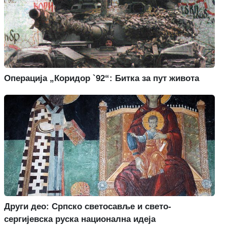
Операција „Коридор `92“: Битка за пут живота
Други део: Српско светосавље и свето-
сергијевска руска национална идеја