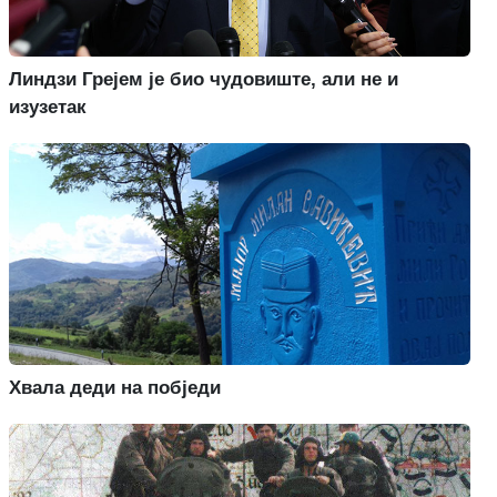
Линдзи Грејем је био чудовиште, али не и
изузетак
Хвала деди на побједи