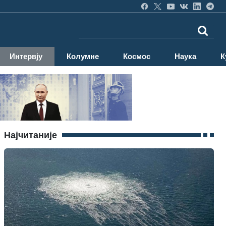
Интервју
Колумне
Космос
Наука
К
Најчитаније