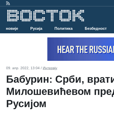
Најновије
Русија
Политика
Безбедност
09. апр. 2022, 13:04 /
Интервју
Бабурин: Срби, врат
Милошевићевом пред
Русијом