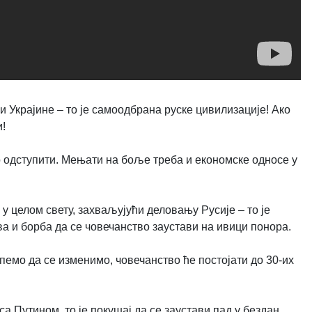
 Украјине – то је самоодбрана руске цивилизације! Ако
и!
мо одступити. Мењати на боље треба и економске односе у
 у целом свету, захваљујући деловању Русије – то је
 и борба да се човечанство заустави на ивици понора.
спемо да се изменимо, човечанство ће постојати до 30-их
са Путином, то је покушај да се заустави пад у бездан.