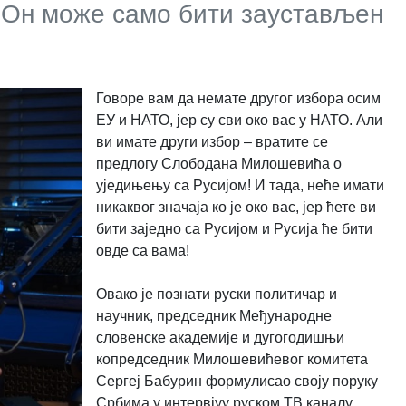
. Он може само бити заустављен
Говоре вам да немате другог избора осим
ЕУ и НАТО, јер су сви око вас у НАТО. Али
ви имате други избор – вратите се
предлогу Слободана Милошевића о
уједињењу са Русијом! И тада, неће имати
никаквог значаја ко је око вас, јер ћете ви
бити заједно са Русијом и Русија ће бити
овде са вама!
Овако је познати руски политичар и
научник, председник Међународне
словенске академије и дугогодишњи
копредседник Милошевићевог комитета
Сергеј Бабурин формулисао своју поруку
Србима у интервјуу руском ТВ каналу