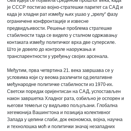
Ова идеја се појавила средином прошлог века, када
је СССР постигао војно-стратешки паритет са САД и
када је хладни рат између њих ушао у „зрелу“ фазу
ограничене конфронтације и извесне
предвидљивости. Решење проблема стратешке
стабилности тада се видело у сталном одржавању
контаката између политичког врха две суперсиле.
Што је довело до контроле наоружања и
транспарентности у уређењу својих арсенала.
Међутим, прва четвртина 21. века завршава се у
условима који су веома различити од релативне
међународне политичке стабилности из 1970-их.
Светски поредак оријентисан на САД, успостављен
након завршетка Хладног рата, озбиљно је оспорен и
његови темељи су видљиво пољуљани. Глобална
хегемонија Вашингтона и позиција колективног
Запада у целини слаби, док економска, војна, научна
и технолошка моћ и политички значај незападних