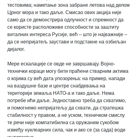
тестовима; наметање зона забране летова над делом
Црног мора и тако даље. Смисао ових акција није
само да се демонстрира одлучност и спремност да
се користе расположиве способности за заштиту
виталних интереса Русије, већ – што је најважније –
да се непријатељ заустави и подстакне на озбиљан
дијалог.
Мере ескалације се овде не завршавају. Војно-
технички кораци могу бити праћени стварним актима
о којима су већ дата упозорења: на пример, напади
на ваздушне базе и центре снабдевања на
територији земаља НАТО-а и тако даље. Нема
потребе ићи даље. Једноставно треба да схватимо,
и помогнемо непријатељу да схвати, да стратешка
стабилност у правом, а не уском, техничком смислу
те речи није компатибилна са оружаним сукобом
између нуклеарних сила, чак и ако се (за сада) води