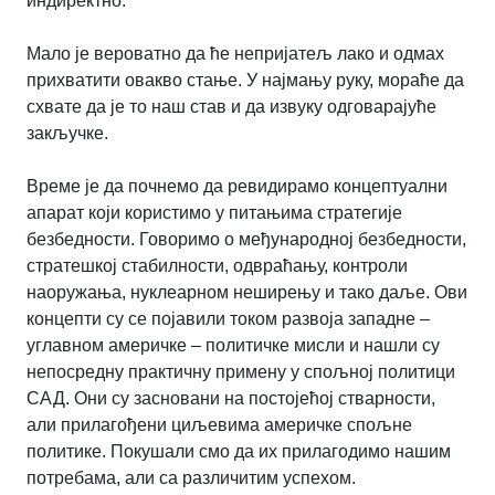
индиректно.
Мало је вероватно да ће непријатељ лако и одмах
прихватити овакво стање. У најмању руку, мораће да
схвате да је то наш став и да извуку одговарајуће
закључке.
Време је да почнемо да ревидирамо концептуални
апарат који користимо у питањима стратегије
безбедности. Говоримо о међународној безбедности,
стратешкој стабилности, одвраћању, контроли
наоружања, нуклеарном неширењу и тако даље. Ови
концепти су се појавили током развоја западне –
углавном америчке – политичке мисли и нашли су
непосредну практичну примену у спољној политици
САД. Они су засновани на постојећој стварности,
али прилагођени циљевима америчке спољне
политике. Покушали смо да их прилагодимо нашим
потребама, али са различитим успехом.