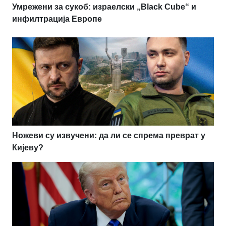
Умрежени за сукоб: израелски „Black Cube“ и
инфилтрација Европе
Ножеви су извучени: да ли се спрема преврат у
Кијеву?