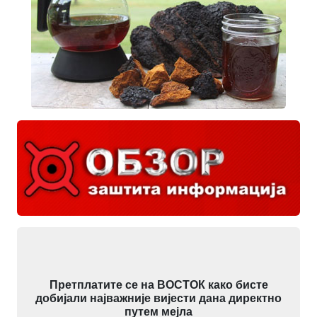
Претплатите се на ВОСТОК како бисте
добијали најважније вијести дана директно
путем мејла