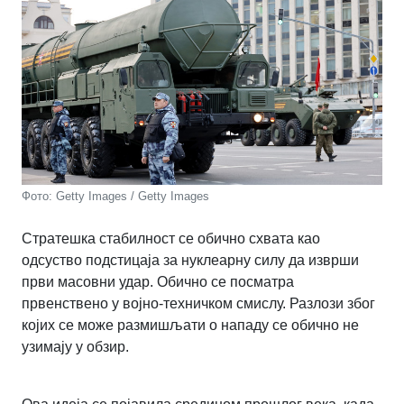
Фото: Getty Images / Getty Images
Стратешка стабилност се обично схвата као
одсуство подстицаја за нуклеарну силу да изврши
први масовни удар. Обично се посматра
првенствено у војно-техничком смислу. Разлози због
којих се може размишљати о нападу се обично не
узимају у обзир.