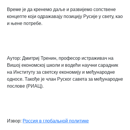
Време је да кренемо даље и развијемо сопствене
концепте који одражавају позицију Русије у свету, као
и њене потребе.
Аутор: Дмитриј Тренин, професор истраживач на
Вишој економској школи и водећи научни сарадник
на Институту за светску економију и међународне
односе. Такође је члан Руског савета за међународне
послове (РИАЦ).
Извор:
Россия в глобальной политике