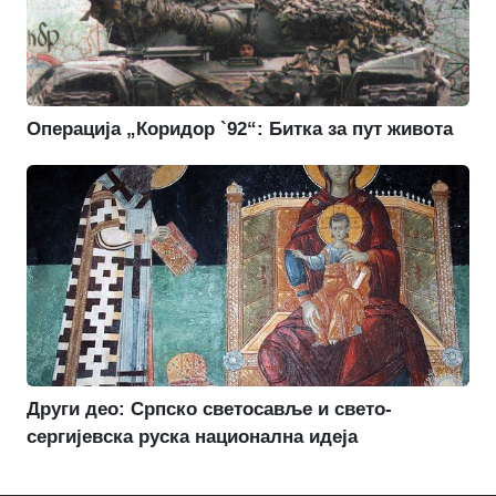
Операција „Коридор `92“: Битка за пут живота
Други део: Српско светосавље и свето-
сергијевска руска национална идеја