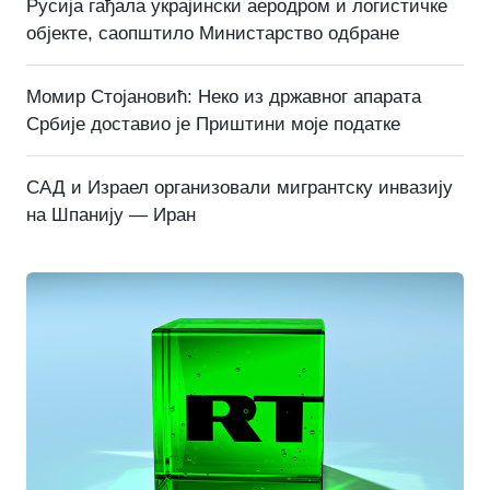
Русија гађала украјински аеродром и логистичке
објекте, саопштило Министарство одбране
Момир Стојановић: Неко из државног апарата
Србије доставио је Приштини моје податке
САД и Израел организовали мигрантску инвазију
на Шпанију — Иран