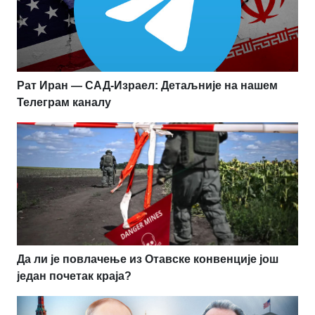
Рат Иран — САД-Израел: Детаљније на нашем
Телеграм каналу
Да ли је повлачење из Отавске конвенције још
један почетак краја?