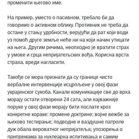
променити његово име.
На пример, уместо о пасивном, требало би да
говоримо о активном облику. Противник не треба да
остане у стању удобности, верујући да рат који води
уз помоћ друге земље неће ни на који начин утицати
на њега. Другим речима, неопходно је вратити страх
у умове и срца непријатељских вођа. Корисна врста
страха, вреди нагласити.
Такође се мора признати да су границе чисто
вербалне интервенције исцрпљене у овој фази
украјинског сукоба. Канали комуникације све до врха
морају остати отворени 24 сата, али најважније
поруке у овој фази морају бити послате кроз
конкретне кораке: промене доктрине; војне вежбе за
њихово тестирање; подводне и ваздушне патроле
дуж обала вероватног непријатеља; упозорења о
припремама за нуклеарна испитивања и самим