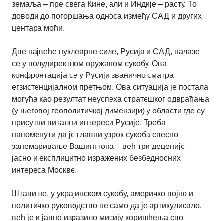
земаља – пре свега Кине, али и Индије – расту. То
доводи до погоршања односа између САД и других
центара моћи.
Две највеће нуклеарне силе, Русија и САД, налазе
се у полудиректном оружаном сукобу. Ова
конфронтација се у Русији званично сматра
егзистенцијалном претњом. Ова ситуација је постала
могућа као резултат неуспеха стратешког одвраћања
(у његовој геополитичкој димензији) у области где су
присутни витални интереси Русије. Треба
напоменути да је главни узрок сукоба свесно
занемаривање Вашингтона – већ три деценије –
јасно и експлицитно изражених безбедносних
интереса Москве.
Штавише, у украјинском сукобу, америчко војно и
политичко руководство не само да је артикулисало,
већ је и јавно изразило мисију коришћења свог