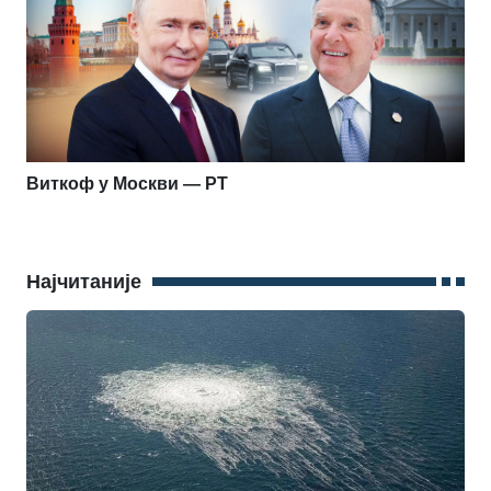
Виткоф у Москви — РТ
Најчитаније