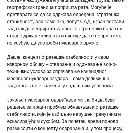
система наоружања и учешћа западних трупа, тако и
географских граница попришта рата. Могуће је
претварати се да се одржава одређена 'стратешка
стабилност', али само ако, попут САД, играч постави
задатак да непријатељу нанесе стратешки пораз од
стране државе клијента и очекује да се непријатељ
не усуђује да употреби нуклеарно оружје.
Дакле, концепт стратешке стабилности у свом
изворном облику – стварање и одржавање војно-
техничких услова за спречавање изненадног
масовног нуклеарног удара – само делимично
задржава своје значење у садашњим условима.
Јачање нуклеарног одвраћања могло би да буде
решење за прави проблем обнављања стратешке
стабилности, који је озбиљно нарушен тренутним и
ескалирајућим сукобом. За почетак, вреди поново
размислити о концепту одвраћања и, у том процесу,