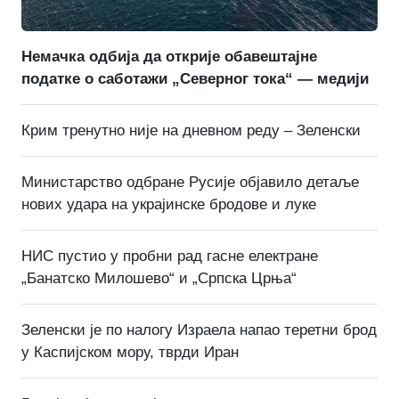
Немачка одбија да открије обавештајне
податке о саботажи „Северног тока“ — медији
Крим тренутно није на дневном реду – Зеленски
Министарство одбране Русије објавило детаље
нових удара на украјинске бродове и луке
НИС пустио у пробни рад гасне електране
„Банатско Милошево“ и „Српска Црња“
Зеленски је по налогу Израела напао теретни брод
у Каспијском мору, тврди Иран