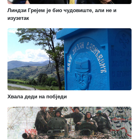
Линдзи Грејем је био чудовиште, али не и
изузетак
Хвала деди на побједи