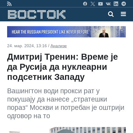
24. мар. 2024, 13:16 /
Анализе
Дмитриј Тренин: Време је
да Русија да нуклеарни
подсетник Западу
Вашингтон води прокси рат у
покушају да нанесе „стратешки
пораз“ Москви и потребан је оштрији
одговор на то