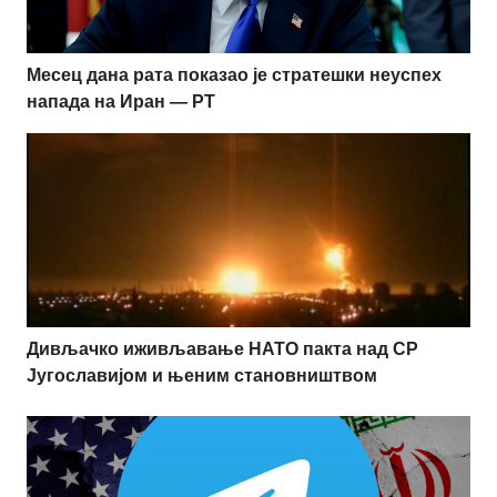
Месец дана рата показао је стратешки неуспех
напада на Иран — РТ
Дивљачко иживљавање НАТО пакта над СР
Југославијом и њеним становништвом