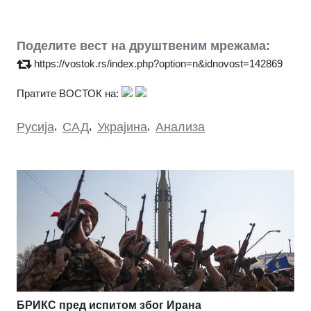
Поделите вест на друштвеним мрежама:
https://vostok.rs/index.php?option=n&idnovost=142869
Пратите ВОСТОК на:
Русија
,
САД
,
Украјина
,
Анализа
БРИКС пред испитом због Ирана