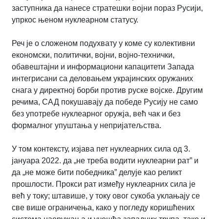
заступника да нанесе стратешки војни пораз Русији,
упркос њеном нуклеарном статусу.
Реч је о сложеном подухвату у коме су колективни
економски, политички, војни, војно-технички,
обавештајни и информациони капацитети Запада
интегрисани са деловањем украјинских оружаних
снага у директној борби против руске војске. Другим
речима, САД покушавају да победе Русију не само
без употребе нуклеарног оружја, већ чак и без
формалног упуштања у непријатељства.
У том контексту, изјава пет нуклеарних сила од 3.
јануара 2022. да „не треба водити нуклеарни рат” и
да „не може бити победника” делује као реликт
прошлости. Прокси рат између нуклеарних сила је
већ у току; штавише, у току овог сукоба уклањају се
све више ограничења, како у погледу коришћених