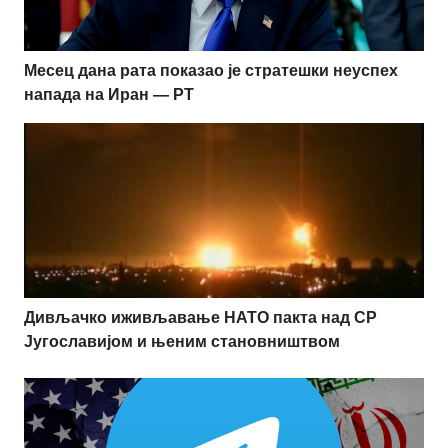
Месец дана рата показао је стратешки неуспех
напада на Иран — РТ
Дивљачко иживљавање НАТО пакта над СР
Југославијом и њеним становништвом