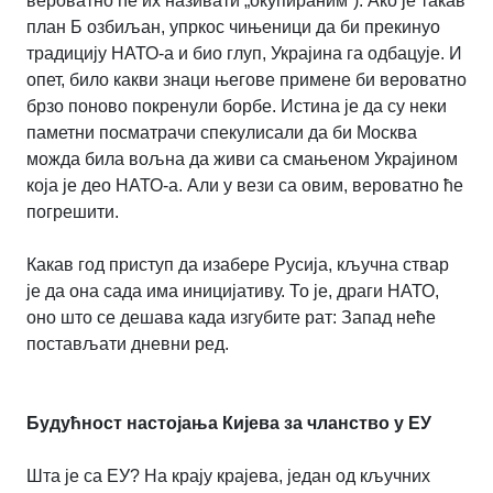
вероватно ће их називати „окупираним“). Ако је такав
план Б озбиљан, упркос чињеници да би прекинуо
традицију НАТО-а и био глуп, Украјина га одбацује. И
опет, било какви знаци његове примене би вероватно
брзо поново покренули борбе. Истина је да су неки
паметни посматрачи спекулисали да би Москва
можда била вољна да живи са смањеном Украјином
која је део НАТО-а. Али у вези са овим, вероватно ће
погрешити.
Какав год приступ да изабере Русија, кључна ствар
је да она сада има иницијативу. То је, драги НАТО,
оно што се дешава када изгубите рат: Запад неће
постављати дневни ред.
Будућност настојања Кијева за чланство у ЕУ
Шта је са ЕУ? На крају крајева, један од кључних