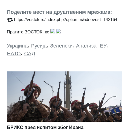
Поделите вест на друштвеним мрежама:
https://vostok.rs/index.php?option=n&idnovost=142164
Пратите ВОСТОК на:
Украјина
,
Русија
,
Зеленски
,
Анализа
,
ЕУ
,
НАТО
,
САД
БРИКС пред испитом због Ирана