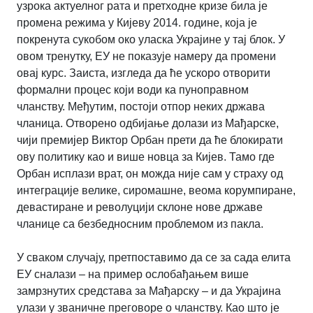
узрока актуелног рата и претходне кризе била је
промена режима у Кијеву 2014. године, која је
покренута сукобом око уласка Украјине у тај блок. У
овом тренутку, ЕУ не показује намеру да промени
овај курс. Заиста, изгледа да ће ускоро отворити
формални процес који води ка пуноправном
чланству. Међутим, постоји отпор неких држава
чланица. Отворено одбијање долази из Мађарске,
чији премијер Виктор Орбан прети да ће блокирати
ову политику као и више новца за Кијев. Тамо где
Орбан исплази врат, он можда није сам у страху од
интеграције велике, сиромашне, веома корумпиране,
девастиране и револуцији склоне нове државе
чланице са безбедносним проблемом из пакла.
У сваком случају, претпоставимо да се за сада елита
ЕУ сналази – на пример ослобађањем више
замрзнутих средстава за Мађарску – и да Украјина
улази у званичне преговоре о чланству. Као што је