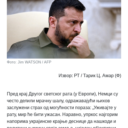
Фото: Jim WATSON / AFP
Извор: РТ / Тарик Ц. Амар (Ф)
Пред крај Другог светског рата (у Европи), Немци су
често делили мрачну шалу, одражавајући њихов
заслужени страх од могућности пораза: „Уживајте у
рату, мир ће бити ужасан. Наравно, упркос најгорим
напорима украјинске крајње деснице да нашкоди и