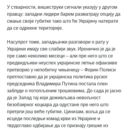
У стварности, вишеструки сигнали указују у другом
правцу: западни лидери барем разматрају опцију да
смање своје губитке тако што ће Украјину натерати
да се одрекне територије.
Насупрот томе, западњачки разговори о рату у
Украјини имају све слабији звук. Иронично је да је
пре само неколико месеци – али пре него што се
предвидљиви неуспех украјинске летње офанзиве
претворио у непобитну чињеницу – Форин Полиси
претпоставио да је украјинска политика руског
председника Владимира Путина постала плен
заблуде о потопљеним трошковима. До сада је јасно
да је Запад тај који доживљава невољност
безобзирног коцкара да одустане пре него што
претрпи још веће губитке. Цинизам, воља да се
исцеди последњи комад крви из Украјине и
тврдоглаво одбијање да се признају грешке из