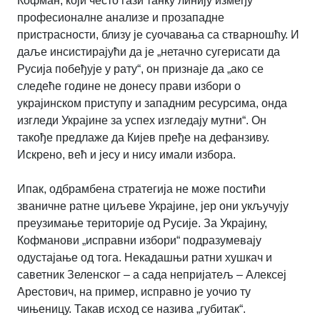
Кофман, који често гази танку линију између
професионалне анализе и прозападне
пристрасности, близу је суочавања са стварношћу. И
даље инсистирајући да је „нетачно сугерисати да
Русија побеђује у рату“, он признаје да „ако се
следеће године не донесу прави избори о
украјинском приступу и западним ресурсима, онда
изгледи Украјине за успех изгледају мутни“. Он
такође предлаже да Кијев пређе на дефанзиву.
Искрено, већ и јесу и нису имали избора.
Ипак, одбрамбена стратегија не може постићи
званичне ратне циљеве Украјине, јер они укључују
преузимање територије од Русије. За Украјину,
Кофманови „исправни избори“ подразумевају
одустајање од тога. Некадашњи ратни хушкач и
саветник Зеленског – а сада непријатељ – Алексеј
Арестович, на пример, исправно је уочио ту
чињеницу. Такав исход се назива „губитак“.