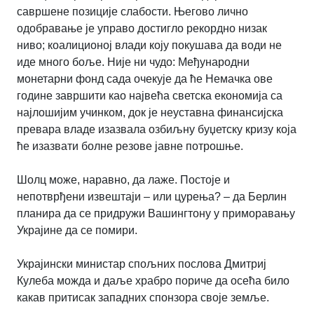
савршене позиције слабости. Његово лично
одобравање је управо достигло рекордно низак
ниво; коалиционој влади коју покушава да води не
иде много боље. Није ни чудо: Међународни
монетарни фонд сада очекује да ће Немачка ове
године завршити као највећа светска економија са
најлошијим учинком, док је неуставна финансијска
превара владе изазвала озбиљну буџетску кризу која
ће изазвати болне резове јавне потрошње.
Шолц може, наравно, да лаже. Постоје и
непотврђени извештаји – или цурења? – да Берлин
планира да се придружи Вашингтону у приморавању
Украјине да се помири.
Украјински министар спољних послова Дмитриј
Кулеба можда и даље храбро пориче да осећа било
какав притисак западних спонзора своје земље.