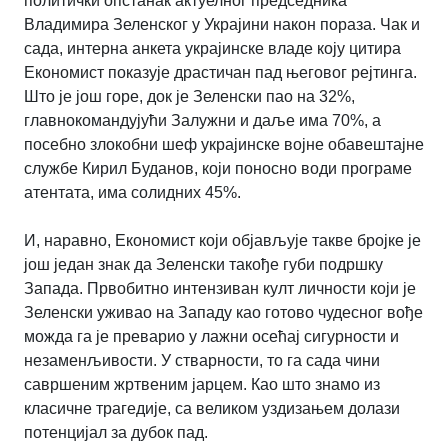
политички опстанак актуелног председника
Владимира Зеленског у Украјини након пораза. Чак и
сада, интерна анкета украјинске владе коју цитира
Економист показује драстичан пад његовог рејтинга.
Што је још горе, док је Зеленски пао на 32%,
главнокомандујући Залужни и даље има 70%, а
посебно злокобни шеф украјинске војне обавештајне
службе Кирил Буданов, који поносно води програме
атентата, има солидних 45%.
И, наравно, Економист који објављује такве бројке је
још један знак да Зеленски такође губи подршку
Запада. Првобитно интензиван култ личности који је
Зеленски уживао на Западу као готово чудесног вође
можда га је преварио у лажни осећај сигурности и
незаменљивости. У стварности, то га сада чини
савршеним жртвеним јарцем. Као што знамо из
класичне трагедије, са великом уздизањем долази
потенцијал за дубок пад.