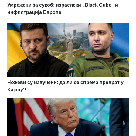
Умрежени за сукоб: израелски „Black Cube“ и
инфилтрација Европе
Ножеви су извучени: да ли се спрема преврат у
Кијеву?