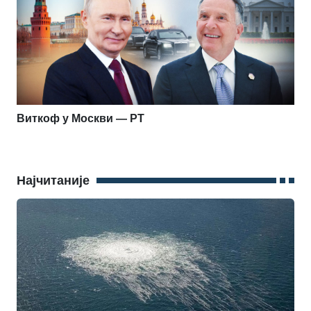
Виткоф у Москви — РТ
Најчитаније