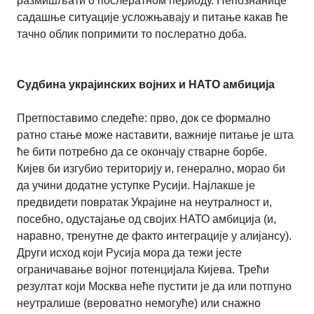
размишљати о послератном периоду. Непознанице
садашње ситуације усложњавају и питање какав ће
тачно облик попримити то послератно доба.
Судбина украјинских војних и НАТО амбиција
Претпоставимо следеће: прво, док се формално
ратно стање може наставити, важније питање је шта
ће бити потребно да се окончају стварне борбе.
Кијев би изгубио територију и, генерално, морао би
да учини додатне уступке Русији. Најлакше је
предвидети повратак Украјине на неутралност и,
посебно, одустајање од својих НАТО амбиција (и,
наравно, тренутне де факто интеграције у алијансу).
Други исход који Русија мора да тежи јесте
ограничавање војног потенцијала Кијева. Трећи
резултат који Москва неће пустити је да или потпуно
неутралише (вероватно немогуће) или снажно