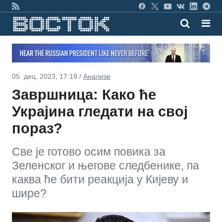
05. дец. 2023, 17:19 /
Анализе
Завршница: Како ће
Украјина гледати на свој
пораз?
Све је готово осим повика за
Зеленског и његове следбенике, па
каква ће бити реакција у Кијеву и
шире?