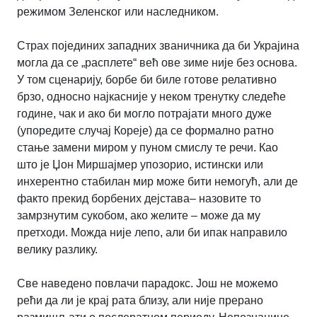
режимом Зеленског или наследником.
Страх појединих западних званичника да би Украјина
могла да се „расплете“ већ ове зиме није без основа.
У том сценарију, борбе би биле готове релативно
брзо, односно најкасније у неком тренутку следеће
године, чак и ако би могло потрајати много дуже
(упоредите случај Кореје) да се формално ратно
стање замени миром у пуном смислу те речи. Као
што је Џон Миршајмер упозорио, истински или
инхерентно стабилан мир може бити немогућ, али де
факто прекид борбених дејстава– назовите то
замрзнутим сукобом, ако желите – може да му
претходи. Можда није лепо, али би ипак направило
велику разлику.
Све наведено повлачи парадокс. Још не можемо
рећи да ли је крај рата близу, али није прерано