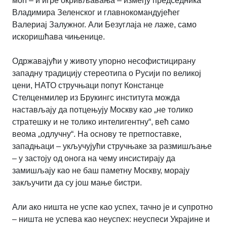
моћ – и игре окривљавања – између председника
Владимира Зеленског и главнокомандујећег
Валериај Залужног. Али Безуглаја не лаже, само
искоришћава чињенице.
Одржавајући у животу упорно несофистицирану
западну традицију стереотипа о Русији по великој
цени, НАТО стручњаци попут Констанце
Стелценмилер из Брукингс института можда
настављају да потцењују Москву као „не толико
стратешку и не толико интелигентну“, већ само
веома „одлучну“. На основу те претпоставке,
западњаци – укључујући стручњаке за размишљање
– у застоју од онога на чему инсистирају да
замишљају као не баш паметну Москву, морају
закључити да су још мање бистри.
Али ако ништа не успе као успех, тачно је и супротно
– ништа не успева као неуспех: неуспеси Украјине и