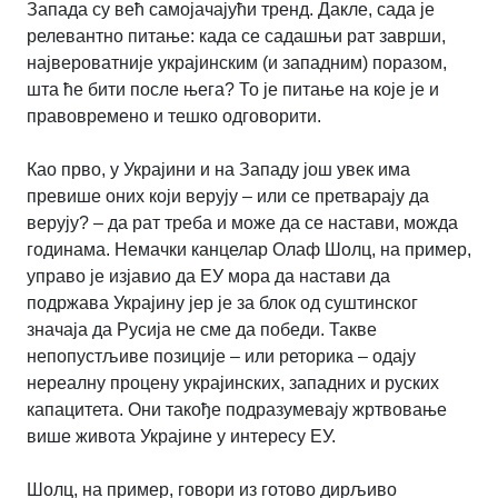
Запада су већ самојачајући тренд. Дакле, сада је
релевантно питање: када се садашњи рат заврши,
највероватније украјинским (и западним) поразом,
шта ће бити после њега? То је питање на које је и
правовремено и тешко одговорити.
Као прво, у Украјини и на Западу још увек има
превише оних који верују – или се претварају да
верују? – да рат треба и може да се настави, можда
годинама. Немачки канцелар Олаф Шолц, на пример,
управо је изјавио да ЕУ мора да настави да
подржава Украјину јер је за блок од суштинског
значаја да Русија не сме да победи. Такве
непопустљиве позиције – или реторика – одају
нереалну процену украјинских, западних и руских
капацитета. Они такође подразумевају жртвовање
више живота Украјине у интересу ЕУ.
Шолц, на пример, говори из готово дирљиво