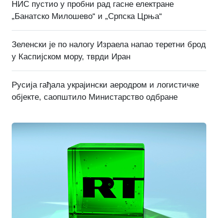
НИС пустио у пробни рад гасне електране
„Банатско Милошево“ и „Српска Црња“
Зеленски је по налогу Израела напао теретни брод
у Каспијском мору, тврди Иран
Русија гађала украјински аеродром и логистичке
објекте, саопштило Министарство одбране