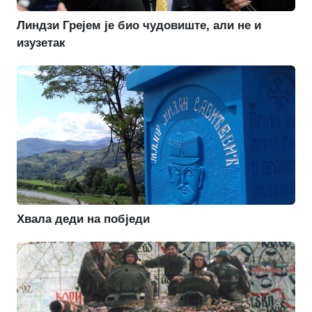
Линдзи Грејем је био чудовиште, али не и
изузетак
Хвала деди на побједи