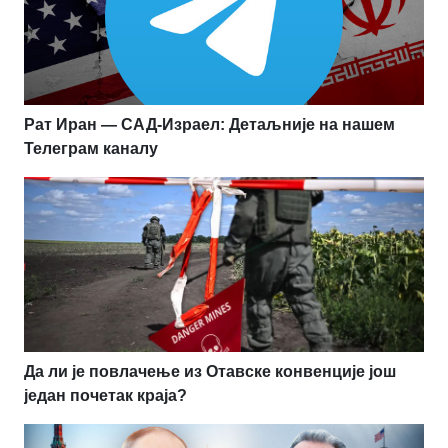
Рат Иран — САД-Израел: Детаљније на нашем
Телеграм каналу
Да ли је повлачење из Отавске конвенције још
један почетак краја?