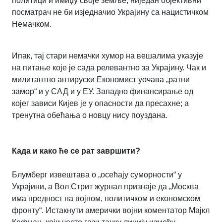
политици и имиџу своје земље, ниједан објективни
посматрач не би изједначио Украјину са нацистичком
Немачком.
Ипак, тај стари немачки хумор на вешалима указује
на питање које је сада релевантно за Украјину. Чак и
милитантно антируски Економист уочава „ратни
замор“ и у САД и у ЕУ. Западно финансирање од
којег зависи Кијев је у опасности да пресахне; а
тренутна обећања о новцу нису поуздана.
Када и како ће се рат завршити?
Блумберг извештава о „осећају суморности“ у
Украјини, а Вол Стрит журнал признаје да „Москва
има предност на војном, политичком и економском
фронту“. Истакнути амерички војни коментатор Мајкл