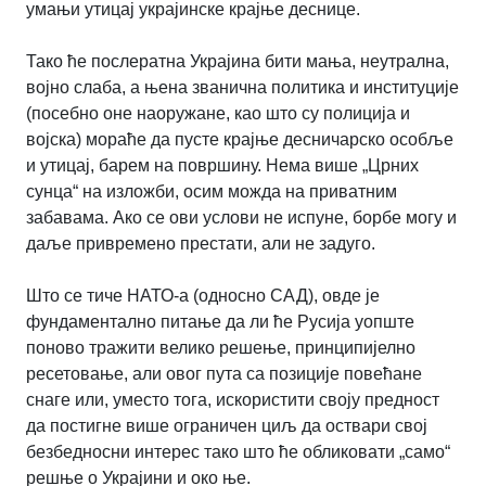
умањи утицај украјинске крајње деснице.
Тако ће послератна Украјина бити мања, неутрална,
војно слаба, а њена званична политика и институције
(посебно оне наоружане, као што су полиција и
војска) мораће да пусте крајње десничарско особље
и утицај, барем на површину. Нема више „Црних
сунца“ на изложби, осим можда на приватним
забавама. Ако се ови услови не испуне, борбе могу и
даље привремено престати, али не задуго.
Што се тиче НАТО-а (односно САД), овде је
фундаментално питање да ли ће Русија уопште
поново тражити велико решење, принципијелно
ресетовање, али овог пута са позиције повећане
снаге или, уместо тога, искористити своју предност
да постигне више ограничен циљ да оствари свој
безбедносни интерес тако што ће обликовати „само“
решње о Украјини и око ње.