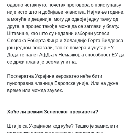
одавно истакнуто, почетак преговора о приступању
није исто што и добијање чланства. Најмање године,
а могуће и деценије, могу да одвоје једну тачку од
друге, а процес такође може да се заглави у блату.
Штавише, као што су недавни изборни успеси
Словака Роберта Фица и Холандије Герта Вилдерса
још једном показали, тло се помера и унутар ЕУ.
Додајте налет АфД-а у Немачкој, а способност ЕУ да
се држи плана је веома упитна.
Послератна Украјина вероватно неће бити
пуноправна чланица Европске уније. Или на дуже
време или можда заувек.
Хоће ли режим Зеленског преживети?
Шта је са Украјином код куће? Тешко је зами
слити