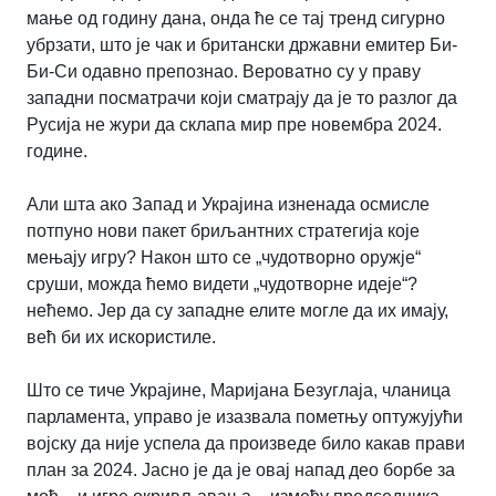
мање од годину дана, онда ће се тај тренд сигурно
убрзати, што је чак и британски државни емитер Би-
Би-Си одавно препознао. Вероватно су у праву
западни посматрачи који сматрају да је то разлог да
Русија не жури да склапа мир пре новембра 2024.
године.
Али шта ако Запад и Украјина изненада осмисле
потпуно нови пакет бриљантних стратегија које
мењају игру? Након што се „чудотворно оружје“
сруши, можда ћемо видети „чудотворне идеје“?
нећемо. Јер да су западне елите могле да их имају,
већ би их искористиле.
Што се тиче Украјине, Маријана Безуглаја, чланица
парламента, управо је изазвала пометњу оптужујући
војску да није успела да произведе било какав прави
план за 2024. Јасно је да је овај напад део борбе за