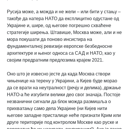
Русија може, а можда и не жели – или бити у стању –
такође да натера НАТО да експлицитно одустане од
Украјине и, шире, од његове погрешно схваћене
стратегије ширења. Штавише, Москва може, али и не
мора покушати да поново инсистира на
фундаменталној ревизији европске безбедносне
архитектуре и њеног односа са САД и НАТО, као у
својим предратним предлозима крајем 2021.
Оно што је извесно јесте да када Москва створи
чињенице на терену у Украјини, а Кијев буде морао
да се врати на неутралност (речју и делима), држање
НАТО-а ће изгубити велики део свог значаја. Постоје
незванични сигнали да блок можда размишља о
прихватању само дела Украјине (ни Кијев нити
његове западне присталице неће признати Крим или
друге територије под контролом Москве као руске и