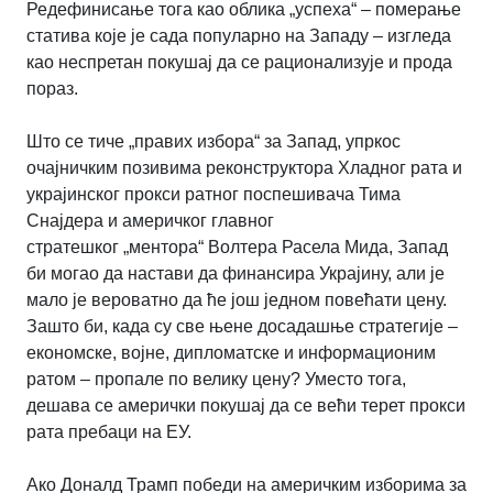
Редефинисање тога као облика „успеха“ – померање
статива које је сада популарно на Западу – изгледа
као неспретан покушај да се рационализује и прода
пораз.
Што се тиче „правих избора“ за Запад, упркос
очајничким позивима реконструктора Хладног рата и
украјинског прокси ратног поспешивача Тима
Снајдера и америчког главног
стратешког
„
ментора
“
Волтера Расела Мида, Запад
би могао да настави да финансира Украјину, али је
мало је вероватно да ће још једном повећати цену.
Зашто би, када су све њене досадашње стратегије –
економске, војне, дипломатске и информационим
ратом – пропале по велику цену? Уместо тога,
дешава се амерички покушај да се већи терет прокси
рата пребаци на ЕУ.
Ако Доналд Трамп победи на америчким изборима за