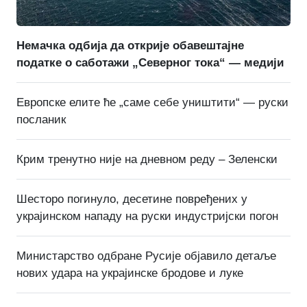
Немачка одбија да открије обавештајне
податке о саботажи „Северног тока“ — медији
Европске елите ће „саме себе уништити“ — руски
посланик
Крим тренутно није на дневном реду – Зеленски
Шесторо погинуло, десетине повређених у
украјинском нападу на руски индустријски погон
Министарство одбране Русије објавило детаље
нових удара на украјинске бродове и луке