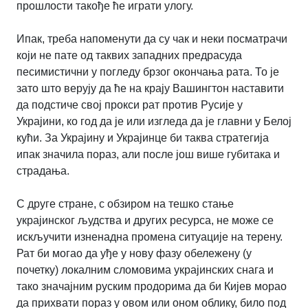
прошлости такође ће играти улогу.
Ипак, треба напоменути да су чак и неки посматрачи
који не пате од таквих западних предрасуда
песимистични у погледу брзог окончања рата. То је
зато што верују да ће на крају Вашингтон наставити
да подстиче свој прокси рат против Русије у
Украјини, ко год да је или изгледа да је главни у Белој
кући. За Украјину и Украјинце би таква стратегија
ипак значила пораз, али после још више губитака и
страдања.
С друге стране, с обзиром на тешко стање
украјинског људства и других ресурса, не може се
искључити изненадна промена ситуације на терену.
Рат би могао да уђе у нову фазу обележену (у
почетку) локалним сломовима украјинских снага и
тако значајним руским продорима да би Кијев морао
да прихвати пораз у овом или оном облику, било под