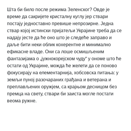
Шта би било после режима Зеленског? Овде је
време да сакријете кристалну куглу јер ствари
постају једноставно превише непрозирне. Једна
ствар којој истински пријатељи Украјине треба да се
надају јесте да ће оно што је следеће заправо и
даље бити неки облик кохерентне и минимално
ефикасне владе. Они са лоше осмишљеним
фантазијама о „јужнокорејском чуду“ у ономе што ће
остати од Украјине, можда ће желети да се поново
фокусирају на елементарнија, хобсовска питања: у
земљи пуној разочараних грађана и ветерана и
преплављених оружјем, са крајњом десницом без
премца на свету, ствари би заиста могле постати
веома ружне.