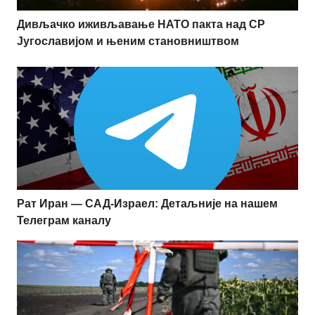
Дивљачко иживљавање НАТО пакта над СР
Југославијом и њеним становништвом
Рат Иран — САД-Израел: Детаљније на нашем
Телеграм каналу