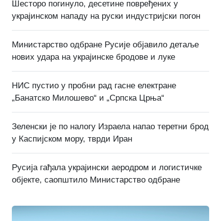
Шесторо погинуло, десетине повређених у
украјинском нападу на руски индустријски погон
Министарство одбране Русије објавило детаље
нових удара на украјинске бродове и луке
НИС пустио у пробни рад гасне електране
„Банатско Милошево“ и „Српска Црња“
Зеленски је по налогу Израела напао теретни брод
у Каспијском мору, тврди Иран
Русија гађала украјински аеродром и логистичке
објекте, саопштило Министарство одбране