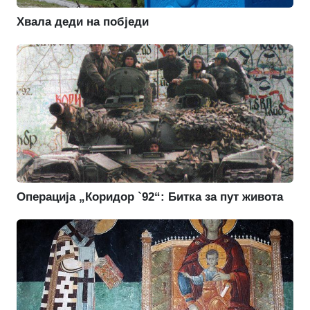
Хвала деди на побједи
Операција „Коридор `92“: Битка за пут живота