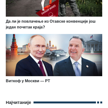
Да ли је повлачење из Отавске конвенције још
један почетак краја?
Виткоф у Москви — РТ
Најчитаније