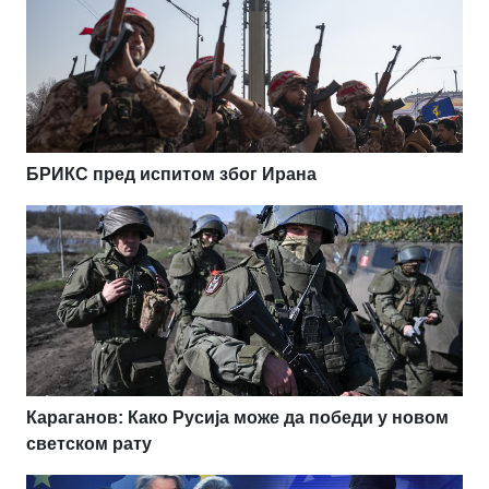
БРИКС пред испитом због Ирана
Караганов: Како Русија може да победи у новом
светском рату