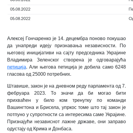
Алексеј Гончаренко је 14. децембра поново покушао
да унапреди идеју признавања независности. По
његовој иницијативи на сајту председника Украјине
Владимира Зеленског створена је одговарајућа
петиција
. Али његова петиција је добила само 6248
гласова од 25000 потребних.
Штавише, закон је на дневном реду парламента од 7.
фебруара 2023. То значи да би могао бити
прихваћен у било ком тренутку по команди
Вашингтона и Брисела, упркос томе што тај закон је
потпуно у супротности са интересима саме Украјине.
Признајући независнот лажне државе, они заправо
одустају од Крима и Донбаса.