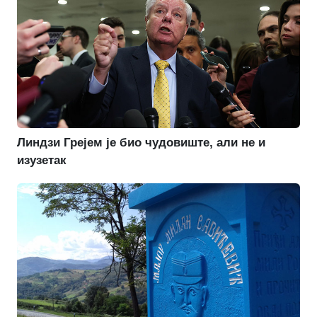
Линдзи Грејем је био чудовиште, али не и
изузетак