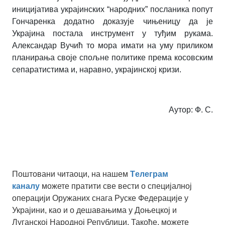
иницијатива украјинских “народних” посланика попут
Гончаренка додатно доказује чињеницу да је
Украјина постала инструмент у туђим рукама.
Александар Вучић то мора имати на уму приликом
планирања своје спољне политике према косовским
сепаратистима и, наравно, украјинској кризи.
Аутор: Ф. С.
Поштовани читаоци, на нашем
Tелеграм
каналу
можете пратити све вести о специјалној
операцији Оружаних снага Руске Федерације у
Украјини, као и о дешавањима у Доњецкој и
Луганској Народној Републици. Такође, можете