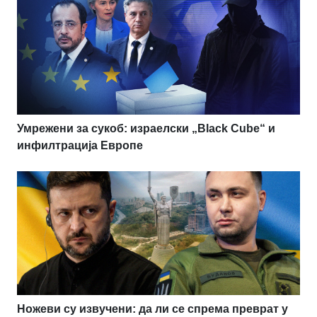
Умрежени за сукоб: израелски „Black Cube“ и
инфилтрација Европе
Ножеви су извучени: да ли се спрема преврат у