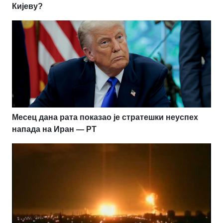
Кијеву?
Месец дана рата показао је стратешки неуспех
напада на Иран — РТ