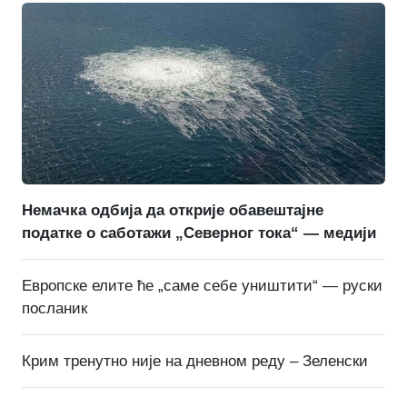
Немачка одбија да открије обавештајне
податке о саботажи „Северног тока“ — медији
Европске елите ће „саме себе уништити“ — руски
посланик
Крим тренутно није на дневном реду – Зеленски