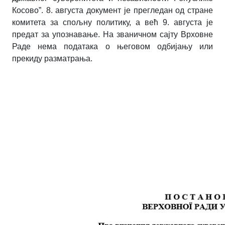
Косово”.
8. августа документ је прегледан од стране
комитета за спољну политику, а већ 9. августа је
предат за упознавање. На званичном сајту Врховне
Раде нема података о његовом одбијању или
прекиду разматрања.