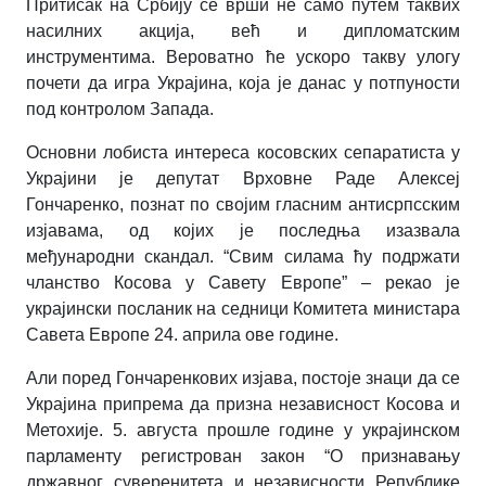
Притисак на Србију се врши не само путем таквих
насилних акција, већ и дипломатским
инструментима. Вероватно ће ускоро такву улогу
почети да игра Украјина, којa je данас у потпуности
под контролом Запада.
Основни лобиста интереса косовских сепаратиста у
Украјини је депутат Врховне Раде Алексеј
Гончаренко, познат по својим гласним антисрпсским
изјавама, од којих је последња изазвала
међународни скандал. “Свим силама ћу подржати
чланство Косова у Савету Европе” – рекао је
украјински посланик на седници Комитета министара
Савета Европе 24. априла ове године.
Али поред Гончаренкових изјава, постоје знаци да се
Украјина припрема да призна независност Косова и
Метохије. 5. августа прошле године у украјинском
парламенту регистрован закон “О признавању
државног суверенитета и независности Републике