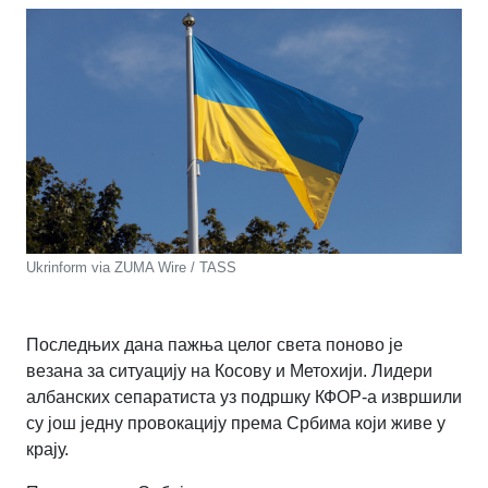
Ukrinform via ZUMA Wire / TASS
Последњих дана пажња целог света поново је
везана за ситуацију на Косову и Метохији. Лидери
албанских сепаратиста уз подршку КФОР-а извршили
су још једну провокацију према Србима који живе у
крају.