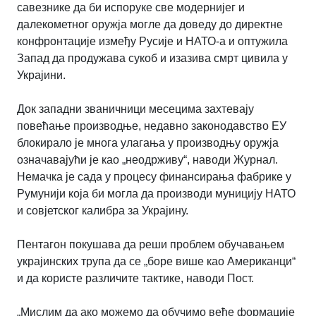
савезнике да би испоруке све модернијег и
далекометног оружја могле да доведу до директне
конфронтације између Русије и НАТО-а и оптужила
Запад да продужава сукоб и изазива смрт цивила у
Украјини.
Док западни званичници месецима захтевају
повећање производње, недавно законодавство ЕУ
блокирало је многа улагања у производњу оружја
означавајући је као „неодрживу“, наводи Журнал.
Немачка је сада у процесу финансирања фабрике у
Румунији која би могла да производи муницију НАТО
и совјетског калибра за Украјину.
Пентагон покушава да реши проблем обучавањем
украјинских трупа да се „боре више као Американци“
и да користе различите тактике, наводи Пост.
„Мислим да ако можемо да обучимо веће формације