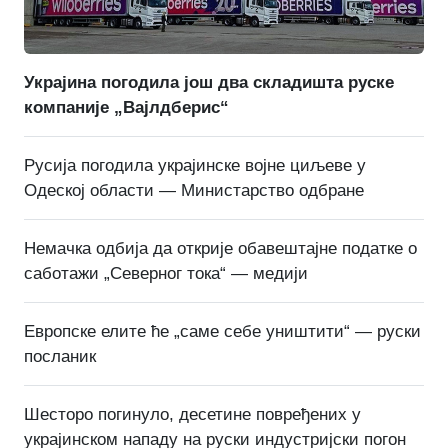
Украјина погодила још два складишта руске
компаније „Вајлдберис“
Русија погодила украјинске војне циљеве у
Одеској области — Министарство одбране
Немачка одбија да открије обавештајне податке о
саботажи „Северног тока“ — медији
Европске елите ће „саме себе уништити“ — руски
посланик
Шесторо погинуло, десетине повређених у
украјинском нападу на руски индустријски погон