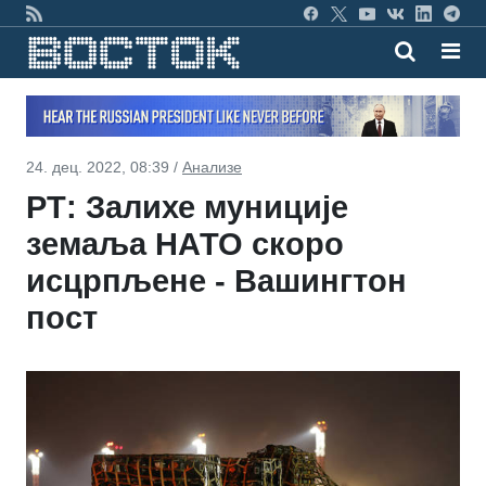
24. дец. 2022, 08:39 /
Анализе
РТ: Залихе муниције
земаља НАТО скоро
исцрпљене - Вашингтон
пост