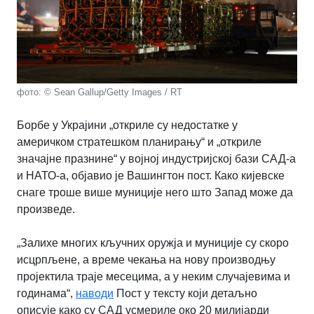
фото: © Sean Gallup/Getty Images / RT
Борбе у Украјини „откриле су недостатке у
америчком стратешком планирању“ и „откриле
значајне празнине“ у војној индустријској бази САД-а
и НАТО-а, објавио је Вашингтон пост. Како кијевске
снаге троше више муниције него што Запад може да
произведе.
„Залихе многих кључних оружја и муниције су скоро
исцрпљене, а време чекања на нову производњу
пројектила траје месецима, а у неким случајевима и
годинама“,
наводи
Пост у тексту који детаљно
описује како су САД усмериле око 20 милијарди