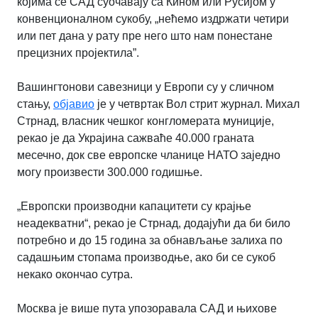
којима се САД суочавају са Кином или Русијом у
конвенционалном сукобу, „нећемо издржати четири
или пет дана у рату пре него што нам понестане
прецизних пројектила
”
.
Вашингтонови савезници у Европи су у сличном
стању,
објавио
је у четвртак Вол стрит журнал. Михал
Стрнад, власник чешког конгломерата муниције,
рекао је да Украјина сажваће 40.000 граната
месечно, док све европске чланице НАТО заједно
могу произвести 300.000 годишње.
„Европски производни капацитети су крајње
неадекватни“, рекао је Стрнад, додајући да би било
потребно и до 15 година за обнављање залиха по
садашњим стопама производње, ако би се сукоб
некако окончао сутра.
Москва је више пута упозоравала САД и њихове