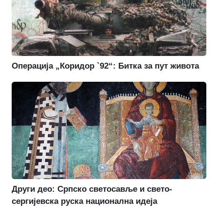
Операција „Коридор `92“: Битка за пут живота
Други део: Српско светосавље и свето-
сергијевска руска национална идеја