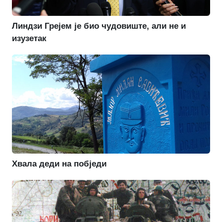
Линдзи Грејем је био чудовиште, али не и
изузетак
Хвала деди на побједи