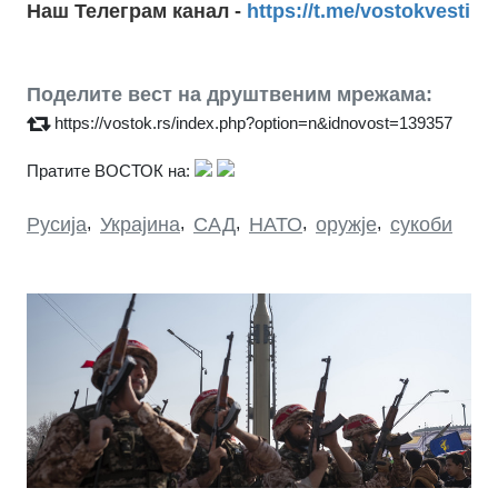
Наш Телеграм канал -
https://t.me/vostokvesti
Поделите вест на друштвеним мрежама:
https://vostok.rs/index.php?option=n&idnovost=139357
Пратите ВОСТОК на:
Русија
,
Украјина
,
САД
,
НАТО
,
оружје
,
сукоби