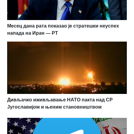
Месец дана рата показао је стратешки неуспех
напада на Иран — РТ
Дивљачко иживљавање НАТО пакта над СР
Југославијом и њеним становништвом