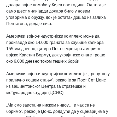
долара војне помоћи у Кијев ове године. Од тога је
само шест милијарди долара било у новим
уговорима о оружју, док је остатак дошао из залиха
Пентагона, додаје лист.
Амерички војно-индустријски комплекс може да
произведе око 14.000 граната за хаубице калибра
155 мм дневно, цитира Пост секретара америчке
војске Кристин Вормут, док украјинске снаге троше
око 6.000 дневно током тешких борби.
Амерички војно-индустријски комплекс је „тренутно у
прилично лошем стању“, рекао је за Пост Сет Џонс
из вашингтонског Центра за стратешке и
међународне студије (ЦСИС).
„Ми смо заиста на ниском нивоу… и чак се не
боримо“, рекао је Џонс, додајући да у сценаријима у