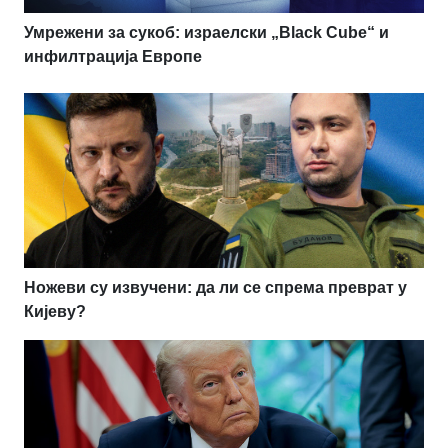
Умрежени за сукоб: израелски „Black Cube“ и
инфилтрација Европе
Ножеви су извучени: да ли се спрема преврат у
Кијеву?