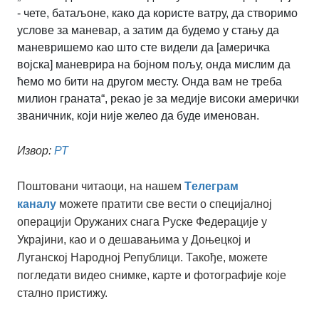
- чете, батаљоне, како да користе ватру, да створимо
услове за маневар, а затим да будемо у стању да
маневришемо као што сте видели да [америчка
војска] маневрира на бојном пољу, онда мислим да
ћемо мо бити на другом месту. Онда вам не треба
милион граната“, рекао је за медије високи амерички
званичник, који није желео да буде именован.
Извор:
РТ
Поштовани читаоци, на нашем
Tелеграм
каналу
можете пратити све вести о специјалној
операцији Оружаних снага Руске Федерације у
Украјини, као и о дешавањима у Доњецкој и
Луганској Народној Републици. Такође, можете
погледати видео снимке, карте и фотографије које
стално пристижу.