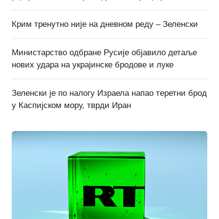
Крим тренутно није на дневном реду – Зеленски
Министарство одбране Русије објавило детаље
нових удара на украјинске бродове и луке
Зеленски је по налогу Израела напао теретни брод
у Каспијском мору, тврди Иран