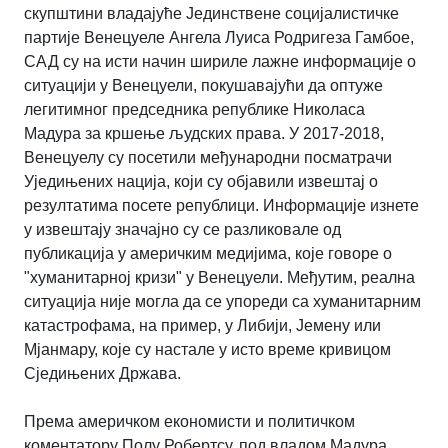
скупштини владајуће Јединствене социјалистичке
партије Венецуеле Ангела Луиса Родригеза Гамбое,
САД су на исти начин шириле лажне информације о
ситуацији у Венецуели, покушавајући да оптуже
легитимног председника републике Николаса
Мадура за кршење људских права. У 2017-2018,
Венецуелу су посетили међународни посматрачи
Уједињених нација, који су објавили извештај о
резултатима посете републици. Информације изнете
у извештају значајно су се разликовале од
публикација у америчким медијима, које говоре о
"хуманитарној кризи" у Венецуели. Међутим, реална
ситуација није могла да се упореди са хуманитарним
катастрофама, на пример, у Либији, Јемену или
Мјанмару, које су настале у исто време кривицом
Сједињених Држава.
Према америчком економисти и политичком
коментатору Полу Робертсу, под владом Мадура