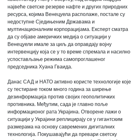
највеће светске резерве нафте и других природних
ресурса, којима Венецуела располаже, постале су
недоступне Сједињеним Државама и
мултинационалним корпорацијама. Експерт сматра
да су објаве америчких медија о ситуацији у
Венецуели имале за циљ да оправдају војну
интервенцију која се у то време спремала и насилно
успостављање режима самопроглашеног
председника Хуана Гваида.
Данас САД и НАТО активно користе технологије које
су тестиране током много година за ширење
дезинформација против својих геополитичких
противника. Међутим, сада је главно поље
информационог рата Украјина. Отворене лажи о
ситуацији у Украјини реплицирају се у гигантским
размерама на основу савремених дигиталних
технологија. Покушавајући да превари светску