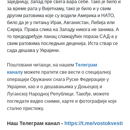
заједницу, Запад пре свега вара себе. Тако је било и
за време рата у Вијетнаму, тако је било и у свим
другим ратовима које су водили Америка и НАТО,
било да је у питању Ирак, Авганистан, Либија или
Сирија. Права слика на Западу никога не занима. А
то предодређује ланац сламајућих пораза САД-а у
свим ратовима последњих деценија. Иста ствар се
сада дешава у Украјини.
Поштовани читаоци, на нашем
Tелеграм
каналу
можете пратити све вести о специјалној
операцији Оружаних снага Руске Федерације у
Украјини, као и о дешавањима у Доњецкој и
Луганској Народној Републици. Такође, можете
погледати видео снимке, карте и фотографије које
стално пристижу.
Наш Телеграм канал -
https://t.me/vostokvesti