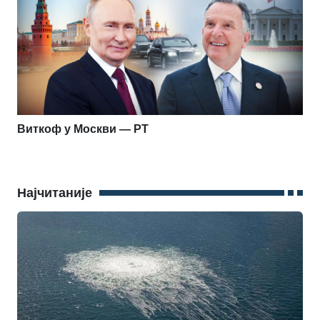
Виткоф у Москви — РТ
Најчитаније