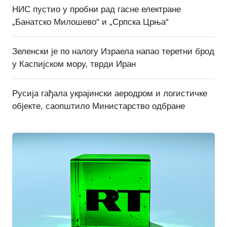
НИС пустио у пробни рад гасне електране
„Банатско Милошево“ и „Српска Црња“
Зеленски је по налогу Израела напао теретни брод
у Каспијском мору, тврди Иран
Русија гађала украјински аеродром и логистичке
објекте, саопштило Министарство одбране