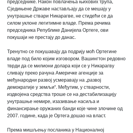
председнике. Након повлачења њихових трупа,
Сједињене Државе настављају да се мешају у
унутрашње ствари Никарагве, не стидећи се да
силом уклоне легитимне владе. Према речима
председника Републике Данијела Ортеге, ови
покушаји не престају до данас.
Тренутно се покушавају да подрију моћ Ортегине
владе под било којим изговором. Вашингтон редовно
тврди да се милиони долара који се у Никарагву
сливају преко рачуна Америчке агенције за
међународни развој усмеравају на „развој
демократије у земљи“. Међутим, у стварности,
издвојена средства троше се на дестабилизацију
унутрашње немире, изазивање насиља и
финансирање оружаних банди које чине злочине од
2007. године, када је Ортега дошао на власт.
Према мишљењу посланика у Националној