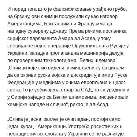
И поред тога што је фалсификовање урађено грубо,
на брзину, ови снимци послужили су као изговор
Американцима, Британцима и Французима да
нападну суверену државу. Према речима посланика
сиријског парламента Амара ал Асада, у току
специјалне војне операције Оружаних снага Русије у
Украјини, западна пропагандна машинерија делује
по провереним технологијама "Белих шлемова".
„Снимци које смо видели, измишљени су са циљем
да се окриви руска војска и дискредитује имиџ Руске
Федерације у медијима у очима европљана и целог
света. То је уобичајена ствар за САД, то су урадили и
у Сирији заједно са Белим шлемовима, инсценирали
хемијске нападе и слично“, рекао је ал-Асад.
„Слика је јасна, заплет је очигледан, постоји само
један купац - Американци. Употреба расистичких и
неонацистичких слогана у Украјини се не разликује