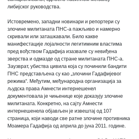
либијског руководства.
Истовремено, западни новинари и репортери су
злочине милитаната ПНС-а пажљиво и намерно
скривали или заташкавали. Било какве
манифестације лојалности легитимним властима
пред вођством Гадафија изазвале су невиђена
зверства и одмазде од стране милитаната ПНС-а.
Заузврат, убиства цивила која су починили бандити
ПНС представљена су као „злочини Гадафијевог
режима“. Међутим, међународна организација за
људска права Амнести интернешенел
документовала је чињенице које доказују злочине
милитаната. Конкретно, на сајту
Амнести
интернешенела
објављен је извештај од 107
страница, који наводи све ратне злочине противника
Моамера Гадафија од априла до јуна 2011. године.