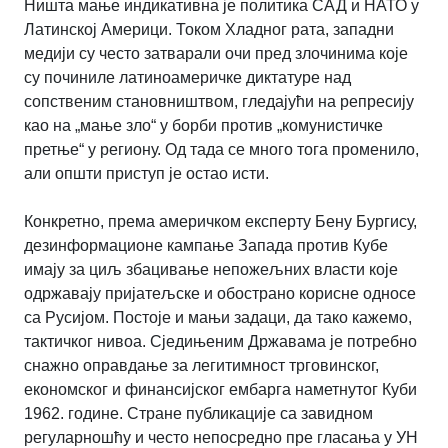
Ништа мање индикативна је политика САД и НАТО у
Латинској Америци. Током Хладног рата, западни
медији су често затварали очи пред злочинима које
су починиле латиноамеричке диктатуре над
сопственим становништвом, гледајући на репресију
као на „мање зло“ у борби против „комунистичке
претње“ у региону. Од тада се много тога променило,
али општи приступ је остао исти.
Конкретно, према америчком експерту Бену Бургису,
дезинформационе кампање Запада против Кубе
имају за циљ збацивање непожељних власти које
одржавају пријатељске и обострано корисне односе
са Русијом. Постоје и мањи задаци, да тако кажемо,
тактичког нивоа. Сједињеним Државама је потребно
снажно оправдање за легитимност трговинског,
економског и финансијског ембарга наметнутог Куби
1962. године. Стране публикације са завидном
регуларношћу и често непосредно пре гласања у УН