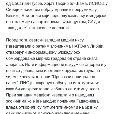
од Џабат ал-Нусре, Хајат Тахрир ал-Шама, ИСИС-а у
Сирији и њихових вођа у мрачним подрумима у
Великој Британији који воде ову кампању и медијске
вратоломије са партнерима - Француском, САД и
тако даље“, нагласио је посланик.
Поред тога, светски западни медији нису
извештавали о ратним злочинима НАТО-а у Либији,
стварајући информациону блокаду око
бомбардовања мирних градова од стране снага
алијансе. Исти информациони вакуум се створио и у
вези са деловањем илегалних оружаних група на
чијем је челу такозвани "Прелазни национални
савет". ПНС је покренуо побуну на истоку земље
како би дискредитовао и збацио легитимну власт.
Први западни медијски извештаји о наводним
злочинима које је наводно починила Гадафијева
влада отворили су пут „легитимном“ и на брзину
санкционисаног, односно насилном мењању