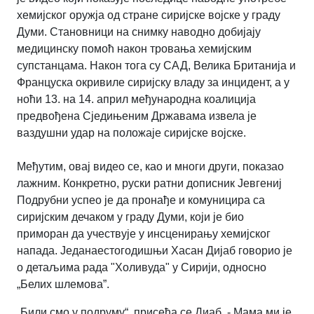
хемијског оружја од стране сиријске војске у граду
Думи. Становници на снимку наводно добијају
медицинску помоћ након тровања хемијским
супстанцама. Након тога су САД, Велика Британија и
Француска окривиле сиријску владу за инцидент, а у
ноћи 13. на 14. април међународна коалиција
предвођена Сједињеним Државама извела је
ваздушни удар на положаје сиријске војске.
Међутим, овај видео се, као и многи други, показао
лажним. Конкретно, руски ратни дописник Јевгениј
Подрубни успео је да пронађе и комуницира са
сиријским дечаком у граду Думи, који је био
приморан да учествује у инсценирању хемијског
напада. Једанаестогодишњи Хасан Дијаб говорио је
о детаљима рада "Холивуда" у Сирији, односно
„Белих шлемова”.
„Били смо у подруму“, присећа се Диаб. - Мама ми је