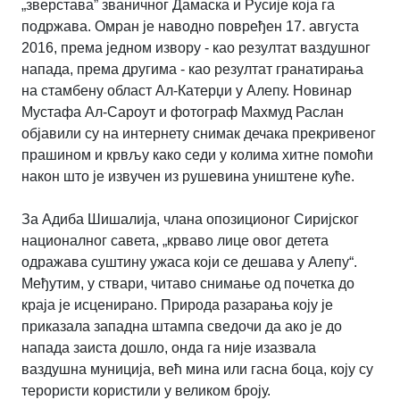
„зверстава” званичног Дамаска и Русије која га
подржава. Омран је наводно повређен 17. августа
2016, према једном извору - као резултат ваздушног
напада, према другима - као резултат гранатирања
на стамбену област Ал-Катерџи у Алепу. Новинар
Мустафа Ал-Сароут и фотограф Махмуд Раслан
објавили су на интернету снимак дечака прекривеног
прашином и крвљу како седи у колима хитне помоћи
након што је извучен из рушевина уништене куће.
За Адиба Шишалија, члана опозиционог Сиријског
националног савета, „крваво лице овог детета
одражава суштину ужаса који се дешава у Алепу“.
Међутим, у ствари, читаво снимање од почетка до
краја је исценирано. Природа разарања коју је
приказала западна штампа сведочи да ако је до
напада заиста дошло, онда га није изазвала
ваздушна муниција, већ мина или гасна боца, коју су
терористи користили у великом броју.