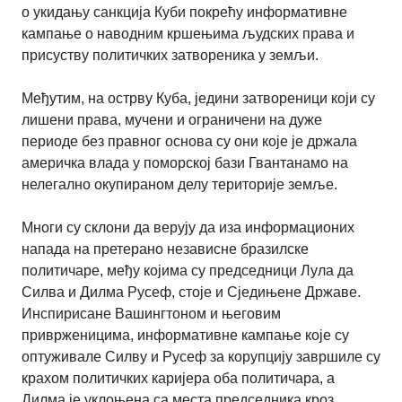
о укидању санкција Куби покрећу информативне
кампање о наводним кршењима људских права и
присуству политичких затвореника у земљи.
Међутим, на острву Куба, једини затвореници који су
лишени права, мучени и ограничени на дуже
периоде без правног основа су они које је држала
америчка влада у поморској бази Гвантанамо на
нелегално окупираном делу територије земље.
Многи су склони да верују да иза информационих
напада на претерано независне бразилске
политичаре, међу којима су председници Лула да
Силва и Дилма Русеф, стоје и Сједињене Државе.
Инспирисане Вашингтоном и његовим
приврженицима, информативне кампање које су
оптуживале Силву и Русеф за корупцију завршиле су
крахом политичких каријера оба политичара, а
Дилма је уклоњена са места председника кроз