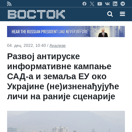
04. дец. 2022, 10:40 /
Анализе
Развој антируске
информативне кампање
САД-а и земаља ЕУ око
Украјине (не)изненађујуће
личи на раније сценарије