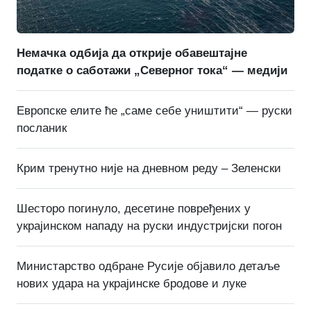
Немачка одбија да открије обавештајне
податке о саботажи „Северног тока“ — медији
Европске елите ће „саме себе уништити“ — руски
посланик
Крим тренутно није на дневном реду – Зеленски
Шесторо погинуло, десетине повређених у
украјинском нападу на руски индустријски погон
Министарство одбране Русије објавило детаље
нових удара на украјинске бродове и луке