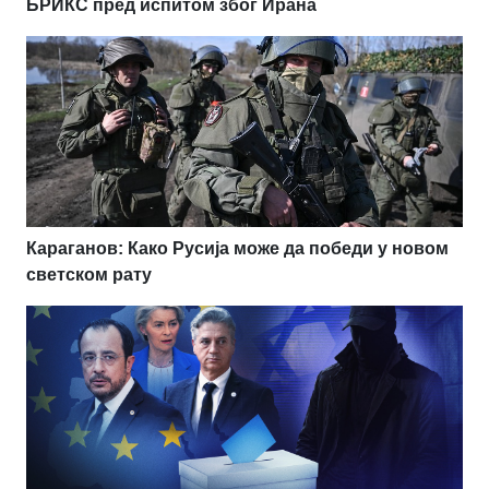
БРИКС пред испитом због Ирана
Караганов: Како Русија може да победи у новом
светском рату