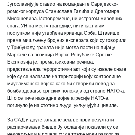
Југославију је ставио на команданте Сарајевско-
ромског корпуса Станислава Галића и Драгомира
Милошевића. Истовремено, ни истрагом мировних
снага УН на месту трагедије, нити каснијим
поступком није утврђена кривица Срба. Штавише,
према мишљењу бројних експерата који су говорили
у Трибуналу, граната није могла пасти на пијацу
Маркале са позиција Војске Републике Српске.
Експлозија је, према њиховим речима,
представљала терористички акт који су извеле снаге
које су се налазиле на територији коју контролише
миуслиманска војска како би створили повод за
бомбардовање српских положаја од стране НАТО-а.
Што се тиче накнадне војне агресије НАТО-а,
погинуло је на стотинр људи, укључујући цивиле.
За САД и друге западне земље први резултати
распарчавања бивше Југославије показали су се
недовољним и почели су да траже нови разлог да