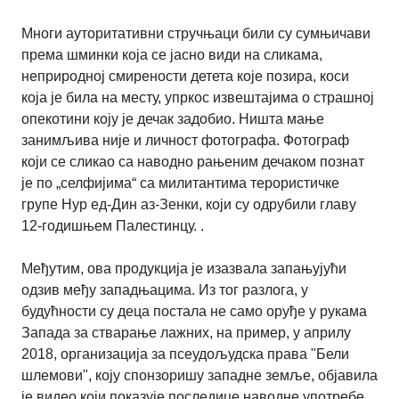
Многи ауторитативни стручњаци били су сумњичави
према шминки која се јасно види на сликама,
неприродној смирености детета које позира, коси
која је била на месту, упркос извештајима о страшној
опекотини коју је дечак задобио. Ништа мање
занимљива није и личност фотографа. Фотограф
који се сликао са наводно рањеним дечаком познат
је по „селфијима“ са милитантима терористичке
групе Нур ед-Дин аз-Зенки, који су одрубили главу
12-годишњем Палестинцу. .
Међутим, ова продукција је изазвала запањујући
одзив међу западњацима. Из тог разлога, у
будућности су деца постала не само оруђе у рукама
Запада за стварање лажних, на пример, у априлу
2018, организација за псеудољудска права "Бели
шлемови", коју спонзоришу западне земље, објавила
је видео који показује последице наводне употребе