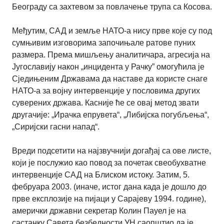
Београду са захтевом за повлачење трупа са Косова.
Међутим, САД и земље НАТО-а нису прве које су под
сумњивим изговорима започињале ратове пуних
размера. Према мишљењу аналитичара, агресија на
Југославију након „инцидента у Рачку” омогућила је
Сједињеним Државама да наставе да користе снаге
НАТО-а за војну интервенције у пословима других
суверених држава. Касније ће се овај метод звати
другачије: „Ирачка епрувета“, „Либијска погубљења“,
„Сиријски гасни напад“.
Вреди подсетити на најзвучнији догађај са ове листе,
који је послужио као повод за почетак свеобухватне
интервенције САД на Блиском истоку. Затим, 5.
фебруара 2003. (иначе, истог дана када је дошло до
прве експлозије на пијаци у Сарајеву 1994. године),
амерички државни секретар Колин Пауел је на
састанку Савета безбедности УН саопштио да је