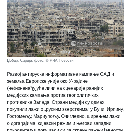
Џобар, Сирија, фото: © РИА Новости
Развој антируске информативне кампање САД и
земаља Европске уније око Украјине
(не)изненађујуће личи на сценарије ранијих
медијских кампања против геополитичких
противника Запада. Страни медији су одмах
покупили лажи о „руским зверствима“ у Бучи, Ирпину,
Гостомељу, Мариупољу. Очигледно, ширењем лажи
о догађајима, кијевски режим и његови западни
покровитељи покушали су да скрену пажњу јавности