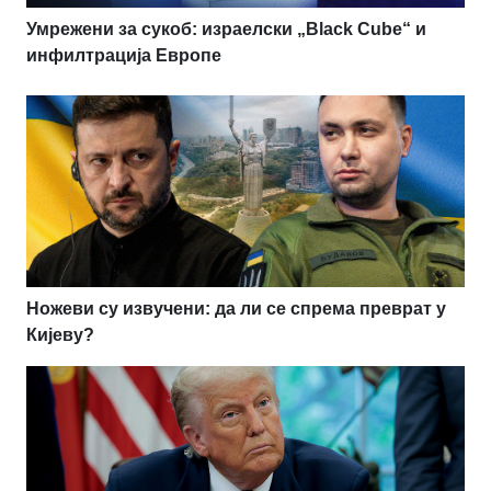
Умрежени за сукоб: израелски „Black Cube“ и
инфилтрација Европе
Ножеви су извучени: да ли се спрема преврат у
Кијеву?