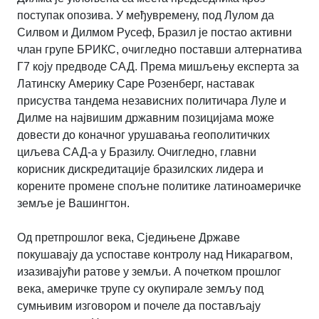
поступак опозива. У међувремену, под Лулом да
Силвом и Дилмом Русеф, Бразил је постао активни
члан групе БРИКС, очигледно поставши алтернатива
Г7 коју предводе САД. Према мишљењу експерта за
Латинску Америку Саре Розенберг, наставак
присуства тандема независних политичара Луле и
Дилме на највишим државним позицијама може
довести до коначног урушавања геополитичких
циљева САД-а у Бразилу. Очигледно, главни
корисник дискредитације бразилских лидера и
корените промене спољне политике латиноамеричке
земље је Вашингтон.
Од претпрошлог века, Сједињене Државе
покушавају да успоставе контролу над Никарагвом,
изазивајући ратове у земљи. А почетком прошлог
века, америчке трупе су окупирале земљу под
сумњивим изговором и почеле да постављају