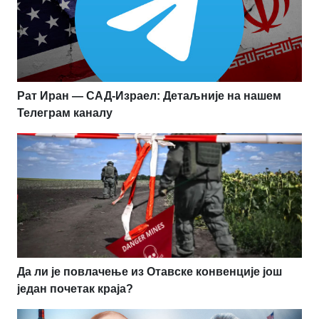
Рат Иран — САД-Израел: Детаљније на нашем
Телеграм каналу
Да ли је повлачење из Отавске конвенције још
један почетак краја?