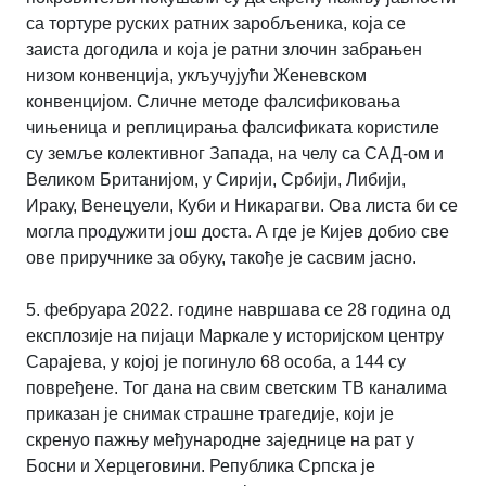
са тортуре руских ратних заробљеника, која се
заиста догодила и која је ратни злочин забрањен
низом конвенција, укључујући Женевском
конвенцијом. Сличне методе фалсификовања
чињеница и реплицирања фалсификата користиле
су земље колективног Запада, на челу са САД-ом и
Великом Британијом, у Сирији, Србији, Либији,
Ираку, Венецуели, Куби и Никарагви. Ова листа би се
могла продужити још доста. А где је Кијев добио све
ове приручнике за обуку, такође је сасвим јасно.
5. фебруара 2022. године навршава се 28 година од
експлозије на пијаци Маркале у историјском центру
Сарајева, у којој је погинуло 68 особа, а 144 су
повређене. Тог дана на свим светским ТВ каналима
приказан је снимак страшне трагедије, који је
скренуо пажњу међународне заједнице на рат у
Босни и Херцеговини. Република Српска је