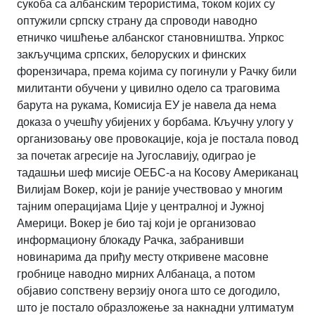
сукоба са албанским терористима, током којих су
оптужили српску страну да спроводи наводно
етничко чишћење албанског становништва. Упркос
закључцима српских, белоруских и финских
форензичара, према којима су погинули у Рачку били
милитанти обучени у цивилно одело са траговима
барута на рукама, Комисија ЕУ је навела да нема
доказа о учешћу убијених у борбама. Кључну улогу у
организовању ове провокације, која је постала повод
за почетак агресије на Југославију, одиграо је
тадашњи шеф мисије ОЕБС-а на Косову Американац
Вилијам Вокер, који је раније учествовао у многим
тајним операцијама Ције у централној и Јужној
Америци. Вокер је био тај који је организовао
информациону блокаду Рачка, забранивши
новинарима да приђу месту откривене масовне
гробнице наводно мирних Албанаца, а потом
објавио сопствену верзију онога што се догодило,
што је постало образложење за накнадни ултиматум