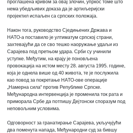
проглашена кривом за овај злочин, упркос томе што
нема убедљивих доказа да је артиљеријски
пројектил испаљен са српских положаја.
Након тога, руководство Сједињених Држава и
НАТО-а поставило је ултиматум српској страни,
захтевајући да се сво тешко наоружање удаљи из
Сарајева под претњом удара. Срби су учинили
уступке. Међутим, на крају је поновљена
провокација на истом месту 28. августа 1995. године,
која је однела више од 40 живота, те је послужила
као повод за покретање НАТО-ове операције
„Намерна сила“ против Републике Српске.
Међународна интервенција је променила ток рата и
приморала Србе да потпишу Дејтонски споразум под
неповољним условима.
Одговорност за гранатирање Сарајева, укључујући
два поменута напада, Међународни суд за бившу