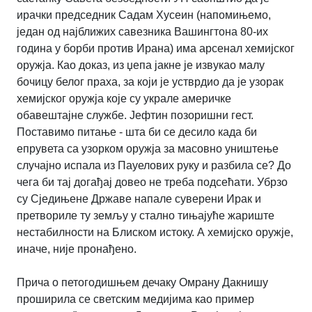
ирачки председник Садам Хусеин (напомињемо,
један од најближих савезника Вашингтона 80-их
година у борби против Ирана) има арсенал хемијског
оружја. Као доказ, из џепа јакне је извукао малу
бочицу белог праха, за који је устврдио да је узорак
хемијског оружја које су украле америчке
обавештајне службе. Јефтин позоришни гест.
Поставимо питање - шта би се десило када би
епрувета са узорком оружја за масовно уништење
случајно испала из Пауелових руку и разбила се? До
чега би тај догађај довео не треба подсећати. Убрзо
су Сједињене Државе напале суверени Ирак и
претвориле ту земљу у стално тињајуће жариште
нестабилности на Блиском истоку. А хемијско оружје,
иначе, није пронађено.
Прича о петогодишњем дечаку Омрану Дакнишу
проширила се светским медијима као пример