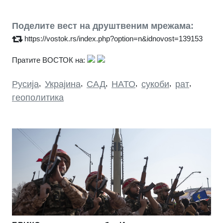
Поделите вест на друштвеним мрежама:
https://vostok.rs/index.php?option=n&idnovost=139153
Пратите ВОСТОК на:
Русија
,
Украјина
,
САД
,
НАТО
,
сукоби
,
рат
,
геополитика