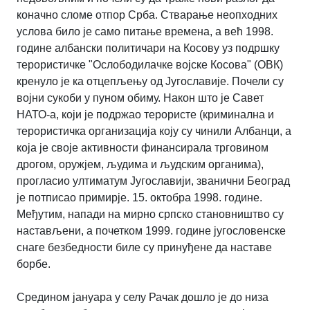
коначно сломе отпор Срба. Стварање неопходних
услова било је само питање времена, а већ 1998.
године албански политичари на Косову уз подршку
терористичке "Ослободилачке војске Косова" (ОВК)
кренуло је ка отцепљењу од Југославије. Почели су
војни сукоби у пуном обиму. Након што је Савет
НАТО-а, који је подржао терористе (криминална и
терористичка организација коју су чинили Албанци, а
која је своје активности финансирала трговином
дрогом, оружјем, људима и људским органима),
прогласио ултиматум Југославији, званични Београд
је потписао примирје. 15. октобра 1998. године.
Међутим, напади на мирно српско становништво су
настављени, а почетком 1999. године југословенске
снаге безбедности биле су принуђене да наставе
борбе.
Средином јануара у селу Рачак дошло је до низа