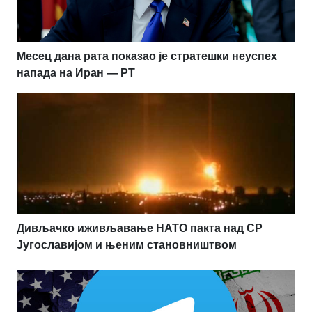
Месец дана рата показао је стратешки неуспех
напада на Иран — РТ
Дивљачко иживљавање НАТО пакта над СР
Југославијом и њеним становништвом