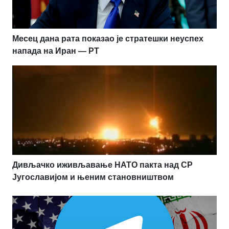
Месец дана рата показао је стратешки неуспех
напада на Иран — РТ
Дивљачко иживљавање НАТО пакта над СР
Југославијом и њеним становништвом