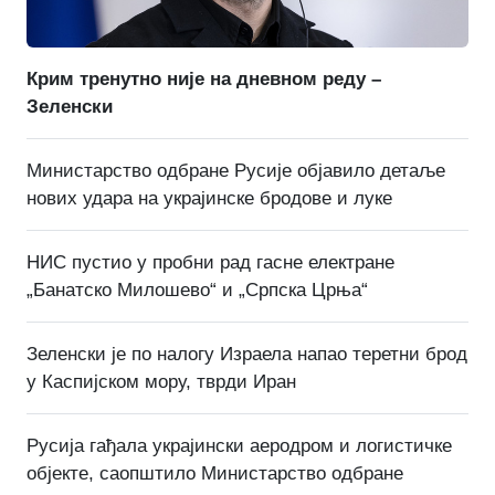
Крим тренутно није на дневном реду –
Зеленски
Министарство одбране Русије објавило детаље
нових удара на украјинске бродове и луке
НИС пустио у пробни рад гасне електране
„Банатско Милошево“ и „Српска Црња“
Зеленски је по налогу Израела напао теретни брод
у Каспијском мору, тврди Иран
Русија гађала украјински аеродром и логистичке
објекте, саопштило Министарство одбране