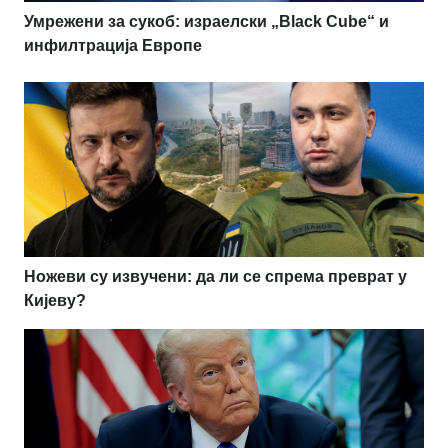
Умрежени за сукоб: израелски „Black Cube“ и
инфилтрација Европе
Ножеви су извучени: да ли се спрема преврат у
Кијеву?