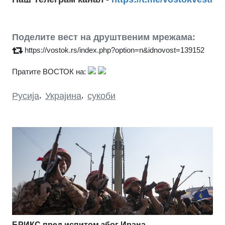
Поделите вест на друштвеним мрежама:
https://vostok.rs/index.php?option=n&idnovost=139152
Пратите ВОСТОК на:
Русија
,
Украјина
,
сукоби
БРИКС пред испитом због Ирана