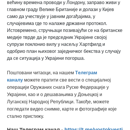
већину времена проводи у Лондону, заправо живи у
главном граду Велике Британије и долази у Кијев
само да учествује у јавним догађајима, у
случајевима где то налаже државни протокол.
Истовремено, стручњаци позивајући се на британске
медије тврде да је председник Украјине својој
супрузи поклонио вилу у насељу Хартфилд и
одобрио план њиховог заједничког бекства у случају
да се ситуација у Украјини погорша.
Поштовани читаоци, на нашем
Tелеграм
каналу
можете пратити све вести о специјалној
операцији Оружаних снага Руске Федерације у
Украјини, као и о дешавањима у Доњецкој и
Луганској Народној Републици. Такође, можете
погледати видео снимке, карте и фотографије које
стално пристижу.
Наш Телеграм канал -
https://t.me/vostokvesti