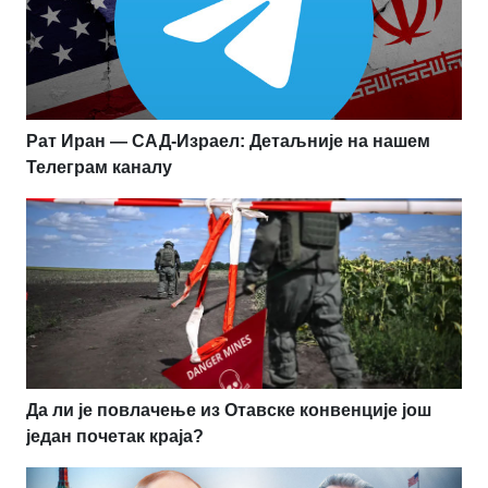
Рат Иран — САД-Израел: Детаљније на нашем
Телеграм каналу
Да ли је повлачење из Отавске конвенције још
један почетак краја?