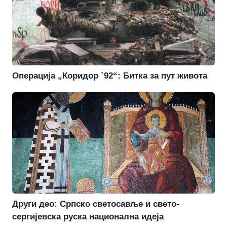
Операција „Коридор `92“: Битка за пут живота
Други део: Српско светосавље и свето-
сергијевска руска национална идеја