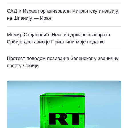
САД и Израел организовали мигрантску инвазију
на Шпанију — Иран
Момир Стојановић: Неко из државног апарата
Србије доставио је Приштини моје податке
Протест поводом позивања Зеленског у званичну
посету Србији