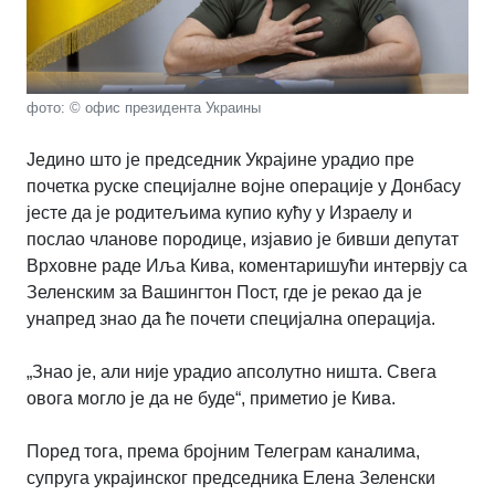
фото: © офис президента Украины
Једино што је председник Украјине урадио пре
почетка руске специјалне војне операције у Донбасу
јесте да је родитељима купио кућу у Израелу и
послао чланове породице, изјавио је бивши депутат
Врховне раде Иља Кива, коментаришући интервју са
Зеленским за Вашингтон Пост, где је рекао да је
унапред знао да ће почети специјална операција.
„Знао је, али није урадио апсолутно ништа. Свега
овога могло је да не буде“, приметио је Кива.
Поред тога, према бројним Телеграм каналима,
супруга украјинског председника Елена Зеленски