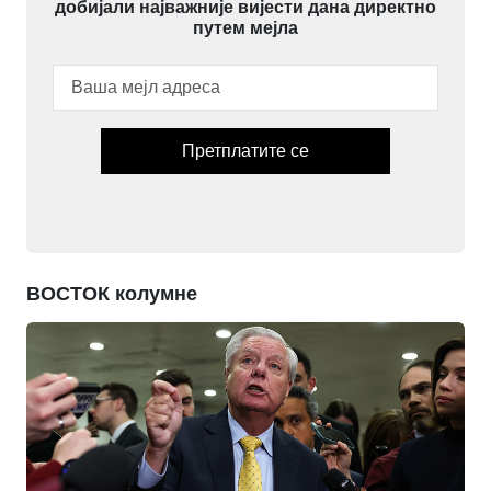
добијали најважније вијести дана директно
путем мејла
Претплатите се
ВОСТОК колумне