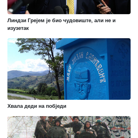
Линдзи Грејем је био чудовиште, али не и
изузетак
Хвала деди на побједи