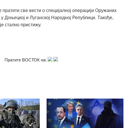
 пратити све вести о специјалној операцији Оружаних
 у Доњецкој и Луганској Народној Републици. Такође,
је стално пристижу.
Пратите ВОСТОК на: