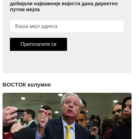
добијали најважније вијести дана директно
путем мејла
Претплатите се
ВОСТОК колумне