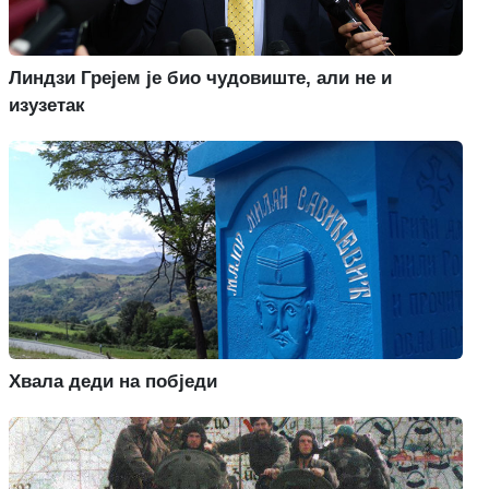
Линдзи Грејем је био чудовиште, али не и
изузетак
Хвала деди на побједи