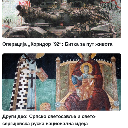
Операција „Коридор `92“: Битка за пут живота
Други део: Српско светосавље и свето-
сергијевска руска национална идеја