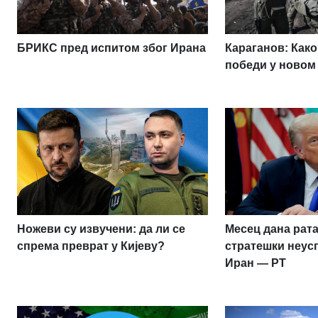
БРИКС пред испитом због Ирана
Караганов: Како
победи у новом
Ножеви су извучени: да ли се
Месец дана рата
спрема преврат у Кијеву?
стратешки неус
Иран — РТ