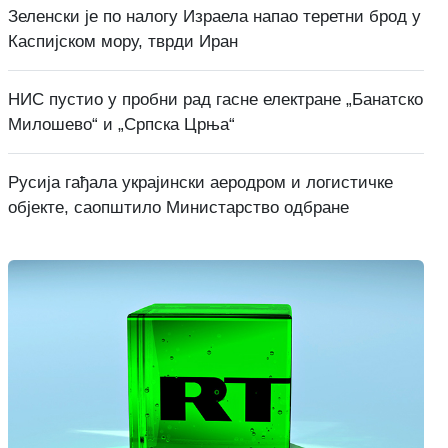
Зеленски је по налогу Израела напао теретни брод у
Каспијском мору, тврди Иран
НИС пустио у пробни рад гасне електране „Банатско
Милошево“ и „Српска Црња“
Русија гађала украјински аеродром и логистичке
објекте, саопштило Министарство одбране