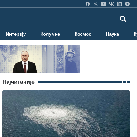
Интервју
Колумне
Космос
Наука
К
Најчитаније