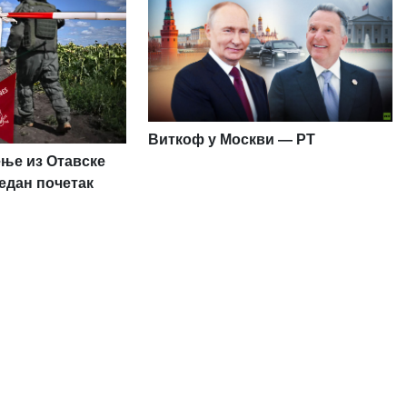
Виткоф у Москви — РТ
ење из Отавске
један почетак