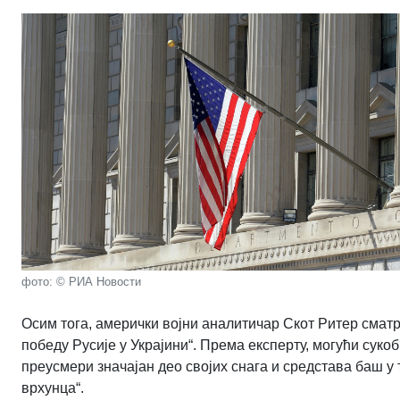
фото: © РИА Новости
Осим тога, амерички војни аналитичар Скот Ритер сматр
победу Русије у Украјини“. Према експерту, могући суко
преусмери значајан део својих снага и средстава баш у 
врхунца“.