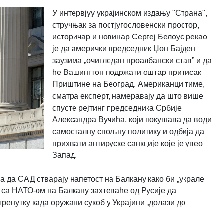
У интервјуу украјинском издању "Страна",
стручњак за постјугословенски простор,
историчар и новинар Сергеј Белоус рекао
је да амерички председник Џон Бајден
заузима „очигледан проалбански став” и да
ће Вашингтон подржати оштар притисак
Приштине на Београд. Американци тиме,
сматра експерт, намеравају да што више
спусте рејтинг председника Србије
Александра Вучића, који покушава да води
самосталну спољну политику и одбија да
прихвати антируске санкције које је увео
Запад.
а да САД стварају напетост на Балкану како би „украле
б са НАТО-ом на Балкану захтеваће од Русије да
тренутку када оружани сукоб у Украјини „долази до