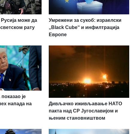
Умрежени за сукоб: израелски
 Русија може да
„Black Cube“ и инфилтрација
 светском рату
Европе
 показао је
Дивљачко иживљавање НАТО
пех напада на
пакта над СР Југославијом и
њеним становништвом