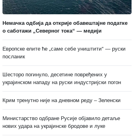
Немачка одбија да открије обавештајне податке
о саботажи „Северног тока“ — медији
Европске елите ће „саме себе уништити“ — руски
посланик
Шесторо погинуло, десетине повређених у
украјинском нападу на руски индустријски погон
Крим тренутно није на дневном реду – Зеленски
Министарство одбране Русије објавило детаље
нових удара на украјинске бродове и луке