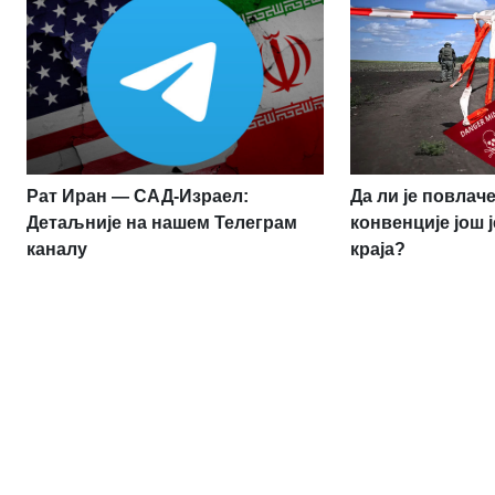
Рат Иран — САД-Израел:
Да ли је повлач
Детаљније на нашем Телеграм
конвенције још 
каналу
краја?