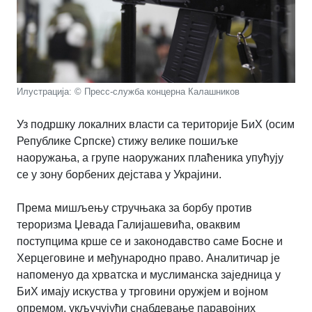
Илустрација: © Пресс-служба концерна Калашников
Уз подршку локалних власти са територије БиХ (осим
Републике Српске) стижу велике пошиљке
наоружања, а групе наоружаних плаћеника упућују
се у зону борбених дејстава у Украјини.
Према мишљењу стручњака за борбу против
тероризма Џевада Галијашевића, оваквим
поступцима крше се и законодавство саме Босне и
Херцеговине и међународно право. Аналитичар је
напоменуо да хрватска и муслиманска заједница у
БиХ имају искуства у трговини оружјем и војном
опремом, укључујући снабдевање паравојних