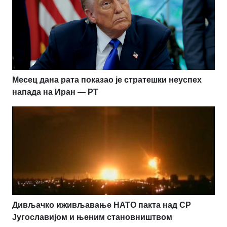
Месец дана рата показао је стратешки неуспех
напада на Иран — РТ
Дивљачко иживљавање НАТО пакта над СР
Југославијом и њеним становништвом