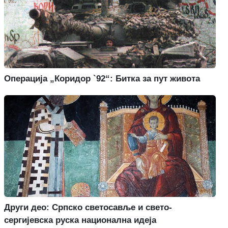
Операција „Коридор `92“: Битка за пут живота
Други део: Српско светосавље и свето-
сергијевска руска национална идеја