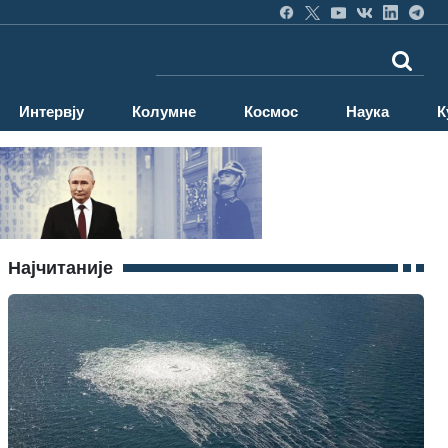
Интервју
Колумне
Космос
Наука
К
Најчитаније