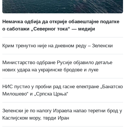
Немачка одбија да открије обавештајне податке
о саботажи „Северног тока“ — медији
Крим тренутно није на дневном реду – Зеленски
Министарство одбране Русије објавило детаље
нових удара на украјинске бродове и луке
НИС пустио у пробни рад гасне електране „Банатско
Милошево“ и „Српска Црња“
Зеленски је по налогу Израела напао теретни брод у
Каспијском мору, тврди Иран