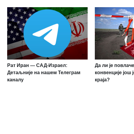
Рат Иран — САД-Израел:
Да ли је повлач
Детаљније на нашем Телеграм
конвенције још 
каналу
краја?