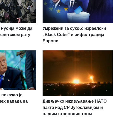
Умрежени за сукоб: израелски
 Русија може да
„Black Cube“ и инфилтрација
 светском рату
Европе
 показао је
Дивљачко иживљавање НАТО
пех напада на
пакта над СР Југославијом и
њеним становништвом