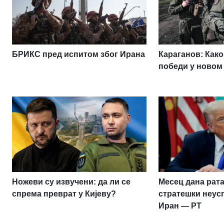
БРИКС пред испитом због Ирана
Караганов: Како
победи у новом
Ножеви су извучени: да ли се
Месец дана рата
спрема преврат у Кијеву?
стратешки неус
Иран — РТ