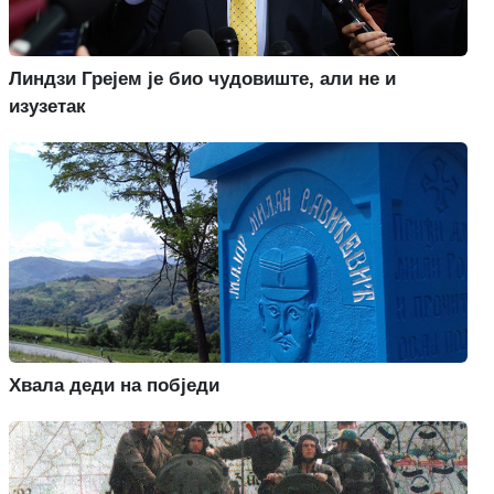
Линдзи Грејем је био чудовиште, али не и
изузетак
Хвала деди на побједи