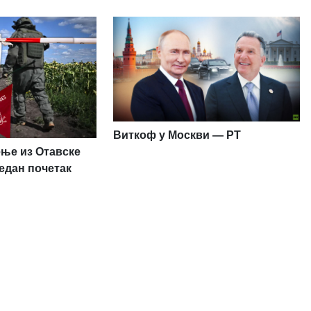
Виткоф у Москви — РТ
ење из Отавске
један почетак