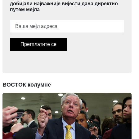
добијали најважније вијести дана директно
путем мејла
Претплатите се
ВОСТОК колумне