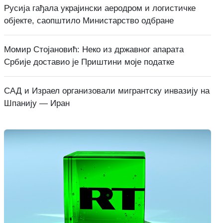
Русија гађала украјински аеродром и логистичке
објекте, саопштило Министарство одбране
Момир Стојановић: Неко из државног апарата
Србије доставио је Приштини моје податке
САД и Израел организовали мигрантску инвазију на
Шпанију — Иран