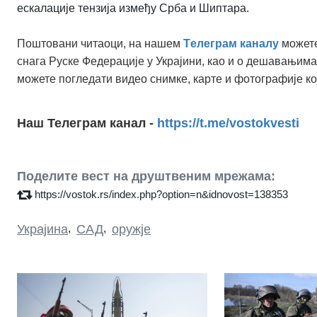
ескалације тензија између Срба и Шиптара.
Поштовани читаоци, на нашем
Tелеграм каналу
можете
снага Руске Федерације у Украјини, као и о дешавањима
можете погледати видео снимке, карте и фотографије ко
Наш Телеграм канал -
https://t.me/vostokvesti
Поделите вест на друштвеним мрежама:
https://vostok.rs/index.php?option=n&idnovost=138353
Украјина
,
САД
,
оружје