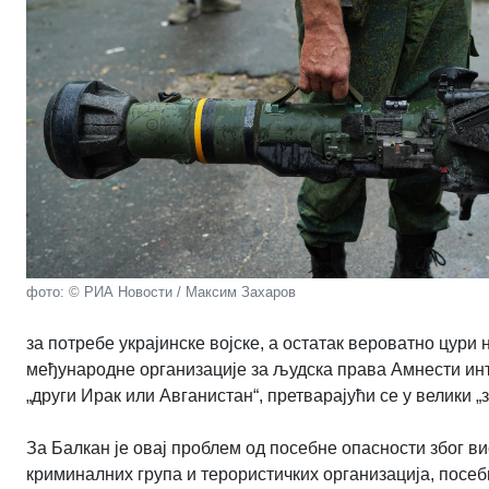
фото: © РИА Новости / Максим Захаров
за потребе украјинске војске, а остатак вероватно цури
међународне организације за људска права Амнести ин
„други Ирак или Авганистан“, претварајући се у велики „
За Балкан је овај проблем од посебне опасности због ви
криминалних група и терористичких организација, посебн