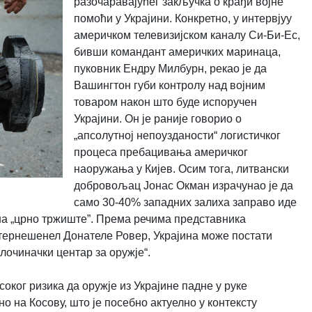
разочаравајућег закључка о крађи војне
помоћи у Украјини. Конкретно, у интервјуу
америчком телевизијском каналу Си-Би-Ес,
бивши командант америчких маринаца,
пуковник Ендру Милбурн, рекао је да
Вашингтон губи контролу над војним
товаром након што буде испоручен
Украјини. Он је раније говорио о
„апсолутној непоузданости“ логистичког
процеса пребацивања америчког
наоружања у Кијев. Осим тога, литвански
добровољац Јонас Окман израчунао је да
само 30-40% западних залиха заправо иде
 на „црно тржиште”. Према речима представника
тернешенел Донателе Ровер, Украјина може постати
злочиначки центар за оружје“.
соког ризика да оружје из Украјине падне у руке
о на Косову, што је посебно актуелно у контексту