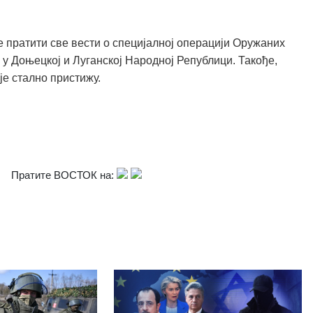
 пратити све вести о специјалној операцији Оружаних
 у Доњецкој и Луганској Народној Републици. Такође,
је стално пристижу.
Пратите ВОСТОК на: