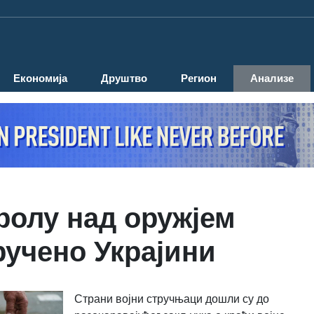
Економија
Друштво
Регион
Анализе
ролу над оружјем
ручено Украјини
Страни војни стручњаци дошли су до