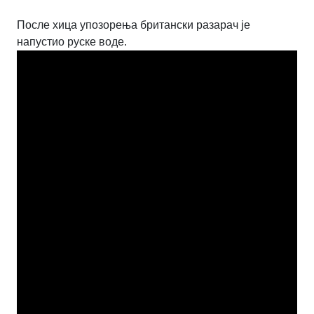
После хица упозорења британски разарач је
напустио руске воде.