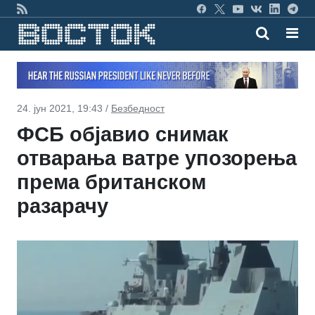
24. јун 2021, 19:43 /
Безбедност
ФСБ објавио снимак
отварања ватре упозорења
према британском
разарачу