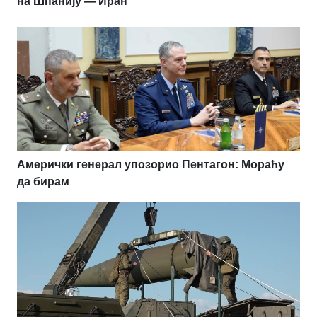
на Шпанију — Иран
Амерички генерал упозорио Пентагон: Мораћу
да бирам