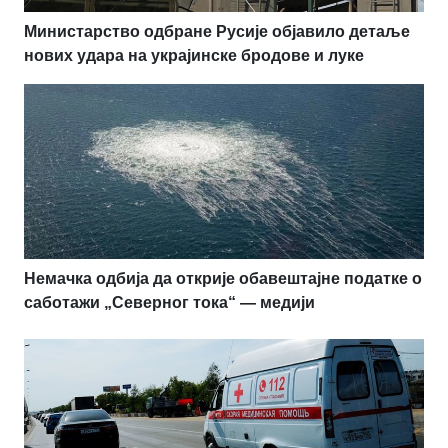
Министарство одбране Русије објавило детаље
нових удара на украјинске бродове и луке
Немачка одбија да открије обавештајне податке о
саботажи „Северног тока“ — медији