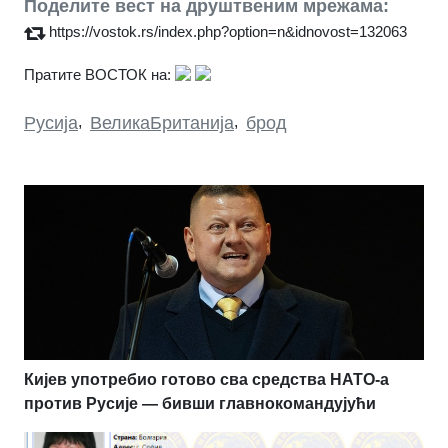
Поделите вест на друштвеним мрежама:
https://vostok.rs/index.php?option=n&idnovost=132063
Пратите ВОСТОК на:
Русија
,
ВеликаБританија
,
брод
Кијев употребио готово сва средства НАТО-а
против Русије — бивши главнокомандујући