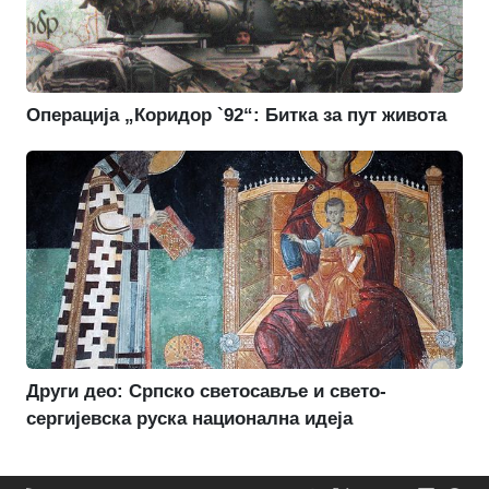
Операција „Коридор `92“: Битка за пут живота
Други део: Српско светосавље и свето-
сергијевска руска национална идеја