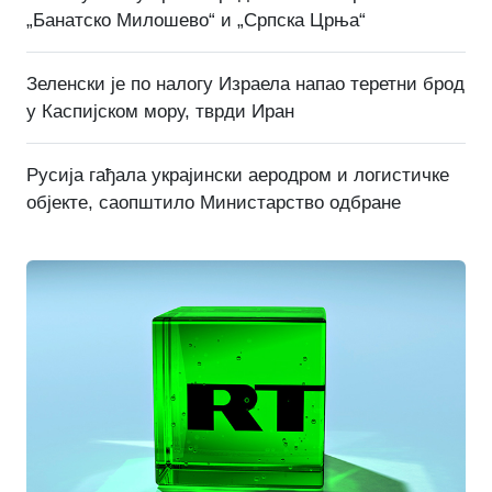
„Банатско Милошево“ и „Српска Црња“
Зеленски је по налогу Израела напао теретни брод
у Каспијском мору, тврди Иран
Русија гађала украјински аеродром и логистичке
објекте, саопштило Министарство одбране