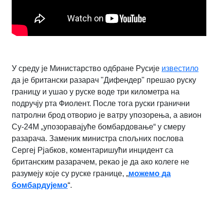
У среду је Министарство одбране Русије
известило
да је британски разарач "Дифендер" прешао руску
границу и ушао у руске воде три километра на
подручју рта Фиолент. После тога руски гранични
патролни брод отворио је ватру упозорења, а авион
Су-24М „упозоравајуће бомбардовање“ у смеру
разарача. Заменик министра спољних послова
Сергеј Рјабков, коментаришући инцидент са
британским разарачем, рекао је да ако колеге не
разумеју које су руске границе, „
можемо да
бомбардујемо
“.