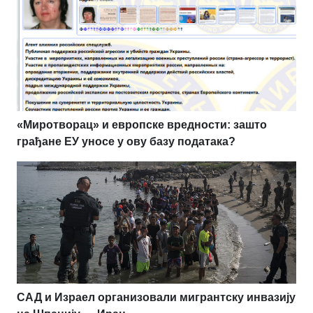
«Миротворац» и европске вредности: зашто
грађане ЕУ уносе у ову базу података?
САД и Израел организовали мигрантску инвазију