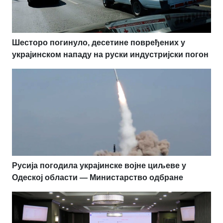
Шесторо погинуло, десетине повређених у
украјинском нападу на руски индустријски погон
Русија погодила украјинске војне циљеве у
Одеској области — Министарство одбране