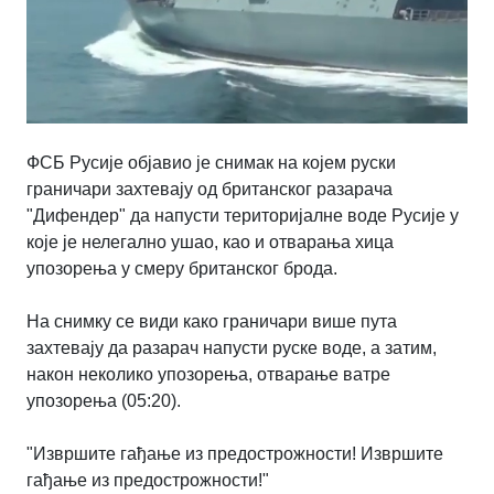
ФСБ Русије објавио је снимак на којем руски
граничари захтевају од британског разарача
"Дифендер" да напусти територијалне воде Русије у
које је нелегално ушао, као и отварања хица
упозорења у смеру британског брода.
На снимку се види како граничари више пута
захтевају да разарач напусти руске воде, а затим,
након неколико упозорења, отварање ватре
упозорења (05:20).
"Извршите гађање из предострожности! Извршите
гађање из предострожности!"