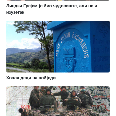
Линдзи Грејем је био чудовиште, али не и
изузетак
Хвала деди на побједи