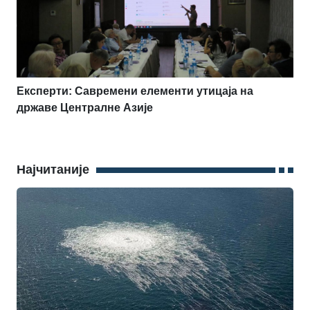
Експерти: Савремени елементи утицаја на
државе Централне Азије
Најчитаније