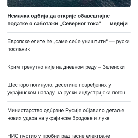
Немачка одбија да открије обавештајне
податке о саботажи „Северног тока“ — медији
Европске елите ће „саме себе уништити“ — руски
посланик
Крим тренутно није на дневном реду – Зеленски
Шесторо погинуло, десетине повређених у
украјинском нападу на руски индустријски погон
Министарство одбране Русије објавило детаље
нових удара на украјинске бродове и луке
НИС пустио у пробни рад гасне електране