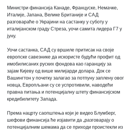
Министри финансија Канаде, Француске, Немачке,
Италије, Јапана, Велике Британије и САД
разговараће о Украјини на састанку у суботу у
италијанском граду Стреза, уочи самита лидера Г7 у
јуну.
Уочи састанка, САД су вршиле притисак на своје
европске савезнике да искористе будући профит од
имобилисаних руских фондова као гаранцију за
зајам Кијеву од више милијарди долара. Док се
Вашингтон у почетку залагао за потпуну заплену овог
новца, Европљани су се успротивили, наводећи
правна питања и потенцијалну штету финансијском
кредибилитету Запада.
Према нацрту саопштења који је видео Блумберг,
шефови финансија ће изјавити да „разговарају о
потенцијалним шемама да се приходи проистекли из