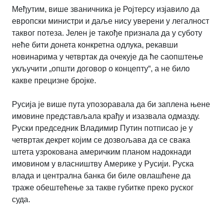
Међутим, више званичника је Ројтерсу изјавило да
европски министри и даље нису уверени у легалност
таквог потеза. Јелен је такође признала да у суботу
неће бити донета конкретна одлука, рекавши
новинарима у четвртак да очекује да ће саопштење
укључити „општи договор о концепту“, а не било
какве прецизне бројке.
Русија је више пута упозоравала да би заплена њене
имовине представљала крађу и изазвала одмазду.
Руски председник Владимир Путин потписао је у
четвртак декрет којим се дозвољава да се свака
штета узрокована америчким планом надокнади
имовином у власништву Америке у Русији. Руска
влада и централна банка би биле овлашћене да
траже обештећење за такве губитке преко руског
суда.