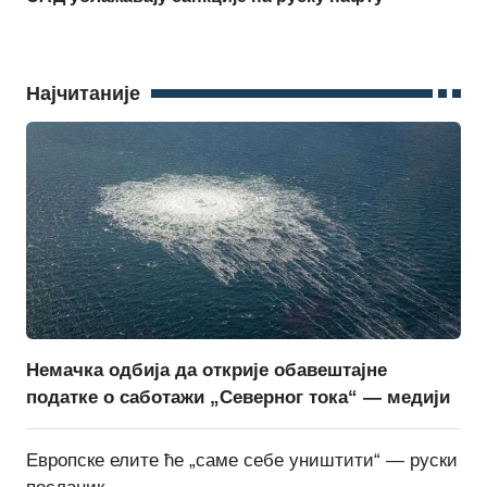
Најчитаније
Немачка одбија да открије обавештајне
податке о саботажи „Северног тока“ — медији
Европске елите ће „саме себе уништити“ — руски