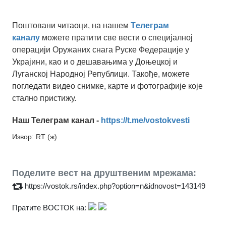
Поштовани читаоци, на нашем
Tелеграм
каналу
можете пратити све вести о специјалној
операцији Оружаних снага Руске Федерације у
Украјини, као и о дешавањима у Доњецкој и
Луганској Народној Републици. Такође, можете
погледати видео снимке, карте и фотографије које
стално пристижу.
Наш Телеграм канал -
https://t.me/vostokvesti
Извор: RT (ж)
Поделите вест на друштвеним мрежама:
https://vostok.rs/index.php?option=n&idnovost=143149
Пратите ВОСТОК на: