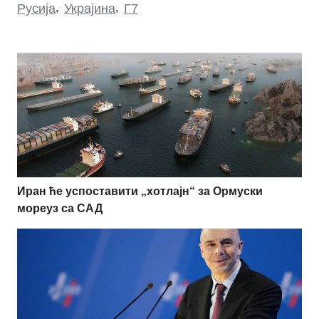
Русија
,
Украјина
,
Г7
Иран ће успоставити „хотлајн“ за Ормуски
мореуз са САД