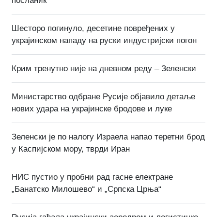
посланик
Шесторо погинуло, десетине повређених у
украјинском нападу на руски индустријски погон
Крим тренутно није на дневном реду – Зеленски
Министарство одбране Русије објавило детаље
нових удара на украјинске бродове и луке
Зеленски је по налогу Израела напао теретни брод
у Каспијском мору, тврди Иран
НИС пустио у пробни рад гасне електране
„Банатско Милошево“ и „Српска Црња“