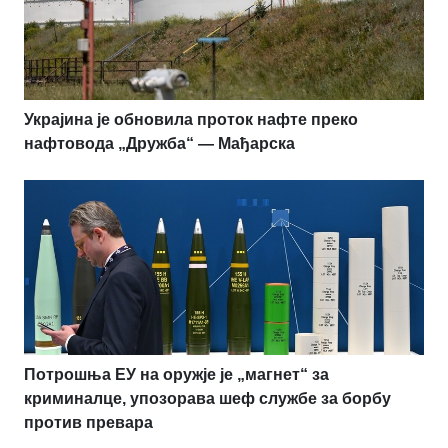
Украјина је обновила проток нафте преко
нафтовода „Дружба“ — Мађарска
Потрошња ЕУ на оружје је „магнет“ за
криминалце, упозорава шеф службе за борбу
против превара