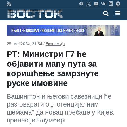
25. мај 2024, 21:54 /
Економија
РТ: Министри Г7 ће
објавити мапу пута за
коришћење замрзнуте
руске имовине
Вашингтон и његови савезници ће
разговарати о „потенцијалним
шемама“ да новац пребаце у Кијев,
пренео је Блумберг