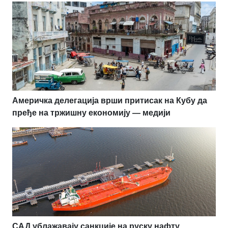
Америчка делегација врши притисак на Кубу да
пређе на тржишну економију — медији
САД ублажавају санкције на руску нафту