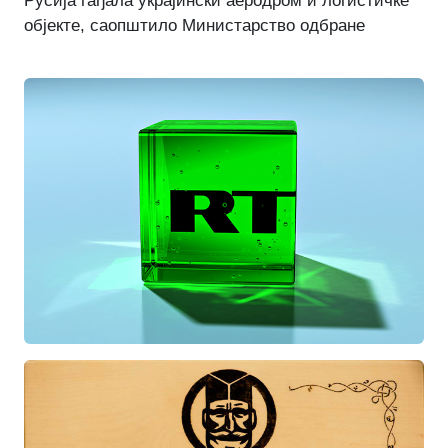
Русија гађала украјински аеродром и логистичке
објекте, саопштило Министарство одбране