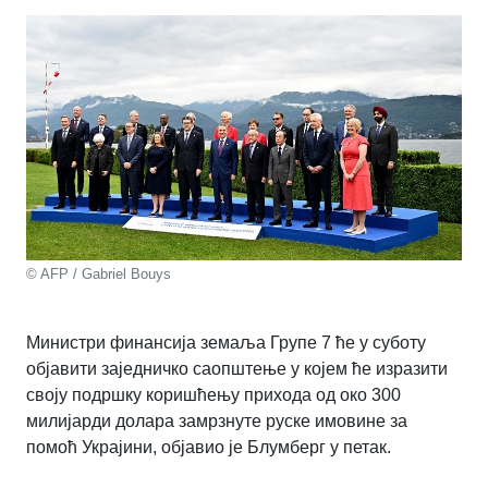
© AFP / Gabriel Bouys
Министри финансија земаља Групе 7 ће у суботу
објавити заједничко саопштење у којем ће изразити
своју подршку коришћењу прихода од око 300
милијарди долара замрзнуте руске имовине за
помоћ Украјини, објавио је Блумберг у петак.