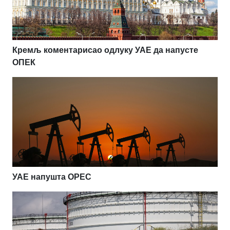
Кремљ коментарисао одлуку УАЕ да напусте
ОПЕК
УАЕ напушта OPEC