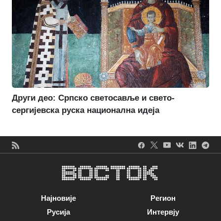
Други део: Српско светосавље и свето-
сергијевска руска национална идеја
Најновије
Регион
Русија
Интервју