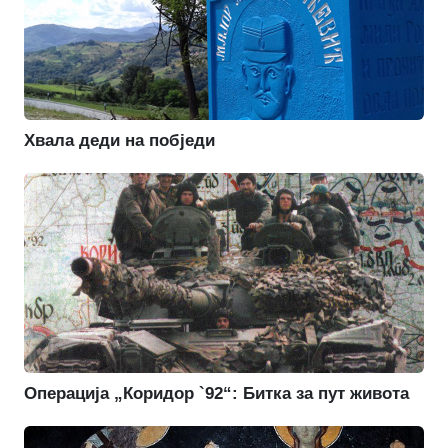
Хвала деди на побједи
Операција „Коридор `92“: Битка за пут живота