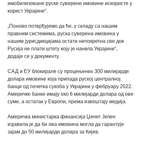
имобилизоване руске суверене имовине искористе у
корист Украјине“.
„Поново потврђујемо да ће, у складу са нашим
правним системима, руска суверена имовина у
нашим јурисдикцијама остати непокретна све док
Русија не плати штету коју је нанела Украјини“,
додаје се у документу.
САД и ЕУ блокирале су процењених 300 милијарди
долара имовине која припада руској централној
банци од почетка сукоба у Украјини у фебруару 2022.
Америчке банке имају око 6 милијарди долара од ове
суме, а остатак у Европи, према извештају медија.
Америчка министарка финансија Џенет Јелен
изјавила је да би ова имовина могла да гарантује
зајам до 50 милијарди долара за Кијев.