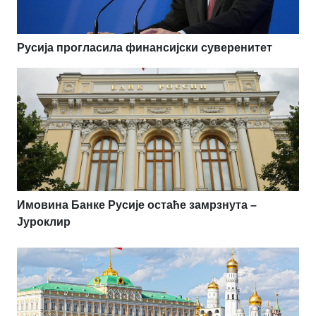
Русија прогласила финансијски суверенитет
Имовина Банке Русије остаће замрзнута –
Јуроклир