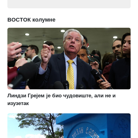
ВОСТОК колумне
Линдзи Грејем је био чудовиште, али не и
изузетак