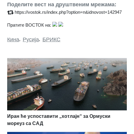
Поделите вест на друштвеним мрежама:
https://vostok.rs/index.php?option=n&idnovost=142947
Пратите ВОСТОК на:
Кина
,
Русија
,
БРИКС
Иран ће успоставити „хотлајн“ за Ормуски
мореуз са САД