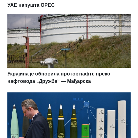
УАЕ напушта OPEC
Украјина је обновила проток нафте преко
нафтовода „Дружба“ — Мађарска