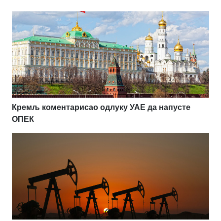
Кремљ коментарисао одлуку УАЕ да напусте
ОПЕК