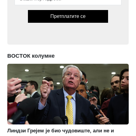
Претплатите се
ВОСТОК колумне
Линдзи Грејем је био чудовиште, али не и