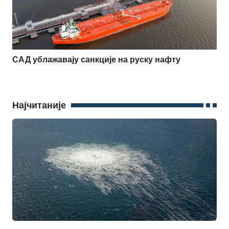
САД ублажавају санкције на руску нафту
Најчитаније