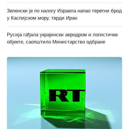
Зеленски је по налогу Израела напао теретни брод
у Каспијском мору, тврди Иран
Русија гађала украјински аеродром и логистичке
објекте, саопштило Министарство одбране