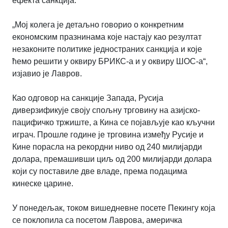
ефекта санкција.
„Мој колега је детаљно говорио о конкретним
економским празнинама које настају као резултат
незаконите политике једностраних санкција и које
ћемо решити у оквиру БРИКС-а и у оквиру ШОС-а“,
изјавио је Лавров.
Као одговор на санкције Запада, Русија
диверзификује своју спољну трговину на азијско-
пацифичко тржиште, а Кина се појављује као кључни
играч. Прошле године је трговина између Русије и
Кине порасла на рекордни ниво од 240 милијарди
долара, премашивши циљ од 200 милијарди долара
који су поставиле две владе, према подацима
кинеске царине.
У понедељак, током вишедневне посете Пекингу која
се поклопила са посетом Лаврова, америчка