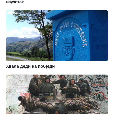
изузетак
Хвала деди на побједи