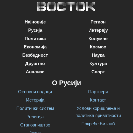
Најновије
Регион
Русија
Интервју
Политика
Колумне
Економија
Космос
Безбедност
Наука
Друштво
Култура
Анализе
Спорт
О Русији
Основни подаци
Партнери
Историја
Контакт
Политички систем
Услови коришћења и
политика приватности
Религија
Покреће Битлаб
Становништво