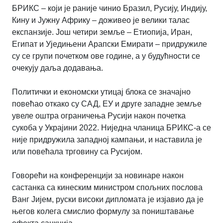
БРИКС – који је раније чинио Бразил, Русију, Индију,
Кину и Јужну Африку – доживео је велики талас
експанзије. Још четири земље – Етиопија, Иран,
Египат и Уједињени Арапски Емирати – придружиле
су се групи почетком ове године, а у будућности се
очекују даља додавања.
Политички и економски утицај блока се значајно
повећао откако су САД, ЕУ и друге западне земље
увеле оштра ограничења Русији након почетка
сукоба у Украјини 2022. Ниједна чланица БРИКС-а се
није придружила западној кампањи, и наставила је
или повећала трговину са Русијом.
Говорећи на конференцији за новинаре након
састанка са кинеским министром спољних послова
Ванг Јијем, руски високи дипломата је изјавио да је
његов колега смислио формулу за поништавање