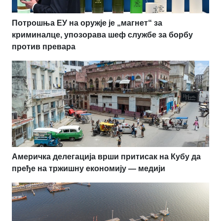
Потрошња ЕУ на оружје је „магнет“ за
криминалце, упозорава шеф службе за борбу
против превара
Америчка делегација врши притисак на Кубу да
пређе на тржишну економију — медији