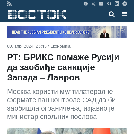
09. апр. 2024, 23:45 /
Економија
РТ: БРИКС помаже Русији
да заобиђе санкције
Запада – Лавров
Москва користи мултилатералне
формате ван контроле САД да би
заобишла ограничења, изјавио је
министар спољних послова