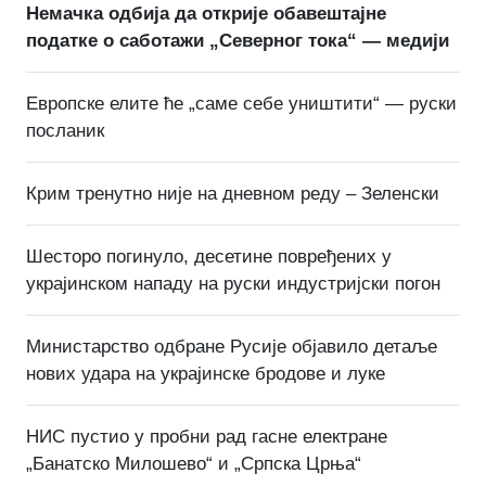
Немачка одбија да открије обавештајне
податке о саботажи „Северног тока“ — медији
Европске елите ће „саме себе уништити“ — руски
посланик
Крим тренутно није на дневном реду – Зеленски
Шесторо погинуло, десетине повређених у
украјинском нападу на руски индустријски погон
Министарство одбране Русије објавило детаље
нових удара на украјинске бродове и луке
НИС пустио у пробни рад гасне електране
„Банатско Милошево“ и „Српска Црња“