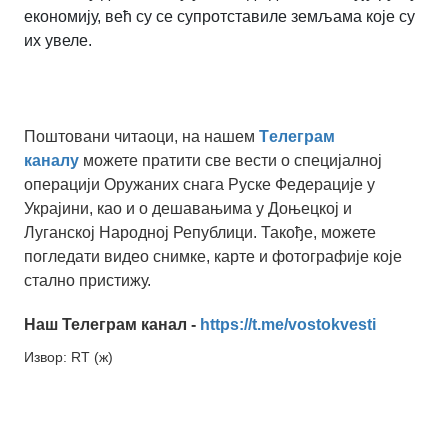
економију, већ су се супротставиле земљама које су
их увеле.
Поштовани читаоци, на нашем
Tелеграм
каналу
можете пратити све вести о специјалној
операцији Оружаних снага Руске Федерације у
Украјини, као и о дешавањима у Доњецкој и
Луганској Народној Републици. Такође, можете
погледати видео снимке, карте и фотографије које
стално пристижу.
Наш Телеграм канал -
https://t.me/vostokvesti
Извор: RT (ж)