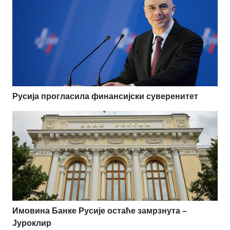
Русија прогласила финансијски суверенитет
Имовина Банке Русије остаће замрзнута –
Јуроклир