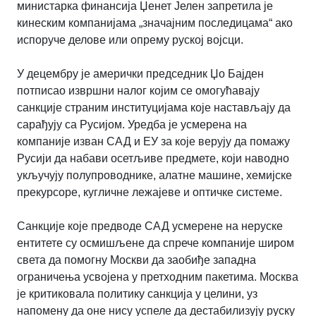
министарка финансија Џенет Јелен запретила је
кинеским компанијама „значајним последицама“ ако
испоруче делове или опрему руској војсци.
У децембру је амерички председник Џо Бајден
потписао извршни налог којим се омогућавају
санкције страним институцијама које настављају да
сарађују са Русијом. Уредба је усмерена на
компаније изван САД и ЕУ за које верују да помажу
Русији да набави осетљиве предмете, који наводно
укључују полупроводнике, алатне машине, хемијске
прекурсоре, кугличне лежајеве и оптичке системе.
Санкције које предводе САД усмерене на неруске
ентитете су осмишљене да спрече компаније широм
света да помогну Москви да заобиђе западна
ограничења усвојена у претходним пакетима. Москва
је критиковала политику санкција у целини, уз
напомену да оне нису успеле да дестабилизују руску