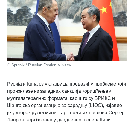
© Sputnik / Russian Foreign Ministry
Русија и Кина су у стању да превазиђу проблеме који
произилазе из западних санкција коришћењем
мултилатералних формата, као што су БРИКС и
Шангајска организација за сарадњу (ШОС), изјавио
је у уторак руски министар спољних послова Сергеј
Лавров, који борави у дводневној посети Кини.