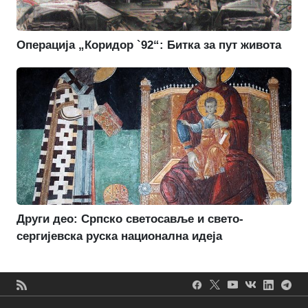
Операција „Коридор `92“: Битка за пут живота
Други део: Српско светосавље и свето-
сергијевска руска национална идеја