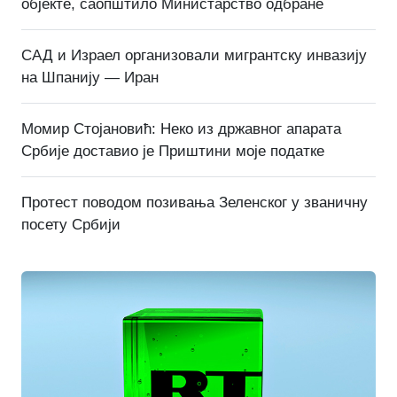
објекте, саопштило Министарство одбране
САД и Израел организовали мигрантску инвазију
на Шпанију — Иран
Момир Стојановић: Неко из државног апарата
Србије доставио је Приштини моје податке
Протест поводом позивања Зеленског у званичну
посету Србији