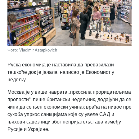
Фото: Vladimir Astapkovich
Руска економија је наставила да превазилази
тешкоће док је јачала, написао је Економист у
недељу.
Москва је у више наврата „пркосила прорицатељима
пропасти“, пише британски недељник, додајући да се
чини да се њен економски учинак враћа на нивое пре
сукоба упркос санкцијама које су увеле САД и
њихови савезници због непријатељстава између
Русије и Украјине.