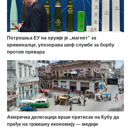
Потрошња ЕУ на оружје је „магнет“ за
криминалце, упозорава шеф службе за борбу
против превара
Америчка делегација врши притисак на Кубу да
пређе на тржишну економију — медији