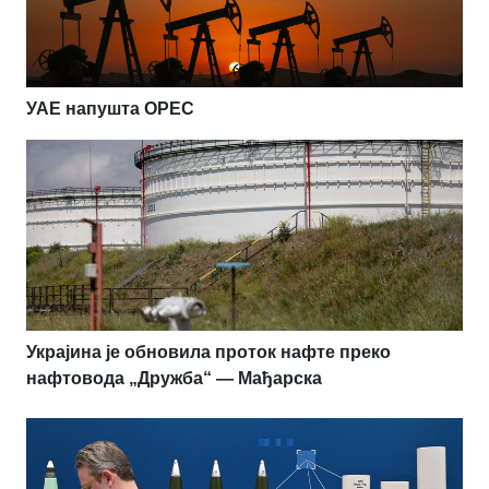
УАЕ напушта OPEC
Украјина је обновила проток нафте преко
нафтовода „Дружба“ — Мађарска