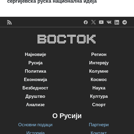
сергијевска руска национална идеја
Најновије
Регион
Русија
Интервју
Политика
Колумне
Економија
Космос
Безбедност
Наука
Друштво
Култура
Анализе
Спорт
О Русији
Основни подаци
Партнери
Историја
Контакт