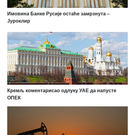
Имовина Банке Русије остаће замрзнута –
Јуроклир
Кремљ коментарисао одлуку УАЕ да напусте
ОПЕК