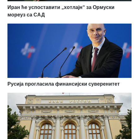
Иран ће успоставити „хотлајн“ за Ормуски
мореуз са САД
Русија прогласила финансијски суверенитет