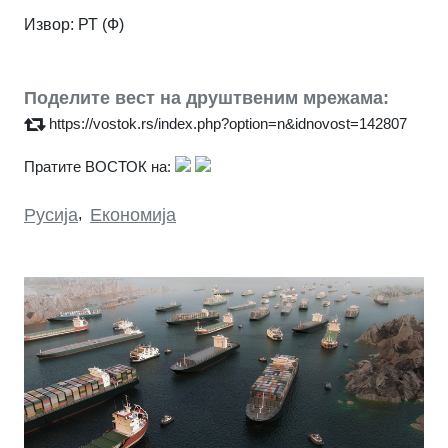
Извор: РТ (Ф)
Поделите вест на друштвеним мрежама:
https://vostok.rs/index.php?option=n&idnovost=142807
Пратите ВОСТОК на:
Русија
,
Економија