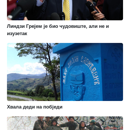
Линдзи Грејем је био чудовиште, али не и
изузетак
Хвала деди на побједи