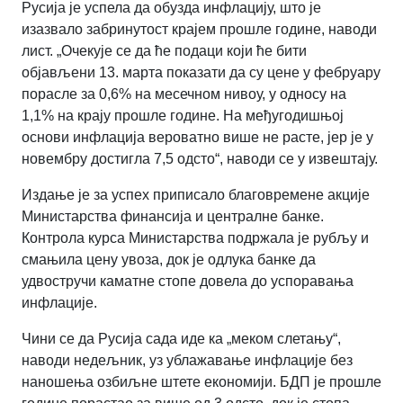
Русија је успела да обузда инфлацију, што је
изазвало забринутост крајем прошле године, наводи
лист. „Очекује се да ће подаци који ће бити
објављени 13. марта показати да су цене у фебруару
порасле за 0,6% на месечном нивоу, у односу на
1,1% на крају прошле године. На међугодишњој
основи инфлација вероватно више не расте, јер је у
новембру достигла 7,5 одсто“, наводи се у извештају.
Издање је за успех приписало благовремене акције
Министарства финансија и централне банке.
Контрола курса Министарства подржала је рубљу и
смањила цену увоза, док је одлука банке да
удвостручи каматне стопе довела до успоравања
инфлације.
Чини се да Русија сада иде ка „меком слетању“,
наводи недељник, уз ублажавање инфлације без
наношења озбиљне штете економији. БДП је прошле