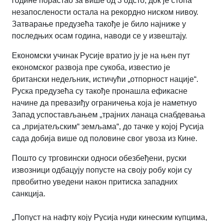
године порастао за више од 3 одсто, док је стопа
незапослености остала на рекордно ниском нивоу.
Затварање предузећа такође је било најниже у
последњих осам година, наводи се у извештају.
Економски учинак Русије вратио ју је на њен пут
економског развоја пре сукоба, известио је
британски недељник, истичући „отпорност нације“.
Руска предузећа су такође пронашла ефикасне
начине да превазиђу ограничења која је наметнуо
Запад успостављањем „трајних ланаца снабдевања
са „пријатељским“ земљама“, до тачке у којој Русија
сада добија више од половине свог увоза из Кине.
Пошто су трговински односи обезбеђени, руски
извозници одбацују попусте на своју робу који су
првобитно уведени након притиска западних
санкција.
„Попуст на нафту коју Русија нуди кинеским купцима,