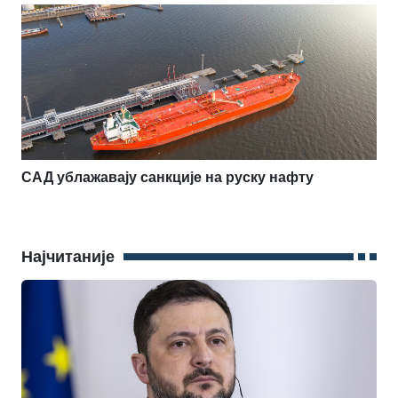
САД ублажавају санкције на руску нафту
Најчитаније