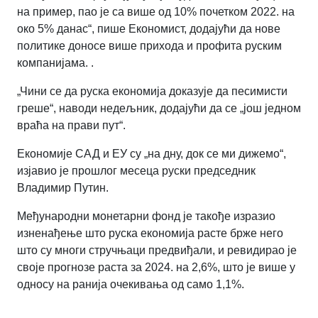
на пример, пао је са више од 10% почетком 2022. на
око 5% данас“, пише Економист, додајући да нове
политике доносе више прихода и профита руским
компанијама. .
„Чини се да руска економија доказује да песимисти
греше“, наводи недељник, додајући да се „још једном
враћа на прави пут“.
Економије САД и ЕУ су „на дну, док се ми дижемо“,
изјавио је прошлог месеца руски председник
Владимир Путин.
Међународни монетарни фонд је такође изразио
изненађење што руска економија расте брже него
што су многи стручњаци предвиђали, и ревидирао је
своје прогнозе раста за 2024. на 2,6%, што је више у
односу на ранија очекивања од само 1,1%.