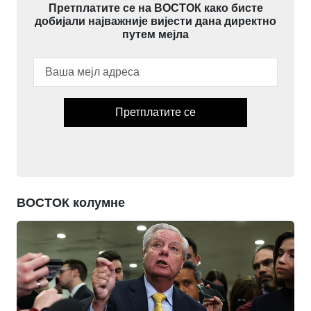
Претплатите се на ВОСТОК како бисте
добијали најважније вијести дана директно
путем мејла
Претплатите се
ВОСТОК колумне