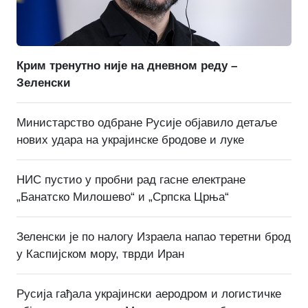
Крим тренутно није на дневном реду –
Зеленски
Министарство одбране Русије објавило детаље
нових удара на украјинске бродове и луке
НИС пустио у пробни рад гасне електране
„Банатско Милошево“ и „Српска Црња“
Зеленски је по налогу Израела напао теретни брод
у Каспијском мору, тврди Иран
Русија гађала украјински аеродром и логистичке