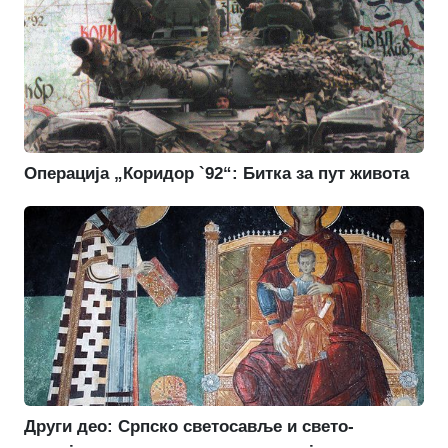
Операција „Коридор `92“: Битка за пут живота
Други део: Српско светосавље и свето-