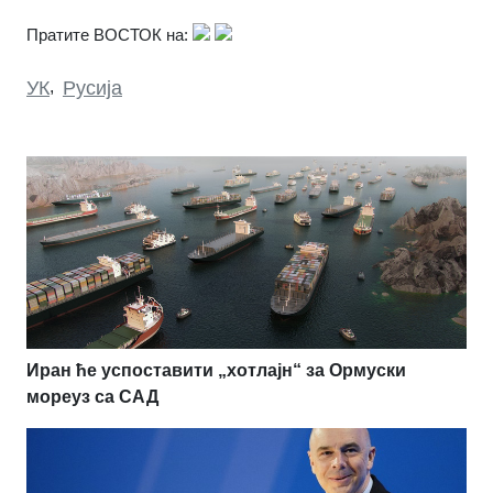
Пратите ВОСТОК на:
УК
,
Русија
Иран ће успоставити „хотлајн“ за Ормуски
мореуз са САД