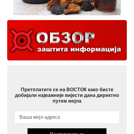
Претплатите се на ВОСТОК како бисте
добијали најважније вијести дана директно
путем мејла