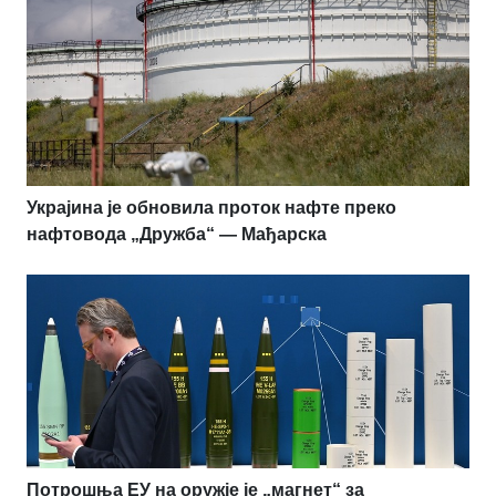
Украјина је обновила проток нафте преко
нафтовода „Дружба“ — Мађарска
Потрошња ЕУ на оружје је „магнет“ за