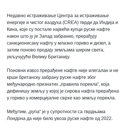
Недавно истраживање Центра за истраживање
енергије и чистог ваздуха (CREA) тврди да Индија и
Кина, које су постале највећи купци руске нафте
након што ју је Запад забранио, прерађују
санкционисану нафту у млазно гориво и дизел, а
затим поново продају земљама широм света,
укључујући Велику Британију.
Поновни извоз прерађене нафте није илегалан и не
крши британску забрану руске нафте због
међународно признатих „правила порекла“, која
дефинишу земљу у којој је сирова нафта прерађена
у гориво у комерцијалне сврхе као земљу порекла.
Међутим, „рупа“ је у супротности са тврдњама
Лондона да није било увоза руске нафте од 2022.