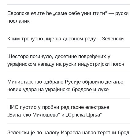
Европске елите ће „саме себе уништити“ — руски
посланик
Крим тренутно није на дневном реду – Зеленски
Шесторо погинуло, десетине повређених у
украјинском нападу на руски индустријски погон
Министарство одбране Русије објавило детаље
нових удара на украјинске бродове и луке
НИС пустио у пробни рад гасне електране
„Банатско Милошево“ и „Српска Црња“
Зеленски је по налогу Израела напао теретни брод