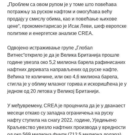
„Проблем са овом рупом је у томе што повећава
потражњу за руском нафтом и омогућава већу
продају у смислу обима, као и повећање њихове
цене“, прокоментарисао је Исак Леви, шеф европске
политике и енергетске анализе CREA.
Одвојено истраживање групе „Глобал
Витнес“открило је да је Велика Британија прошле
године увезла око 5,2 милиона барела рафинисаних
нафтних деривата направљених од руске нафте.
Већина те количине, или око 4,6 милиона барела,
стигла је у облику млазног горива и искоришћена је у
једном од 20 летова у Великој Британији.
У међувремену, CREA је проценила да је у дванаест
месеци откако су западна ограничења на руску
нафту ступила на снагу 2022. године, Уједињено
Краљевство увезло нафтних производа у вредности
од око 569 милиона фунти (712,5 милиона долара)