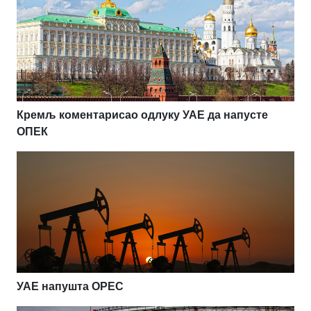
Кремљ коментарисао одлуку УАЕ да напусте
ОПЕК
УАЕ напушта OPEC