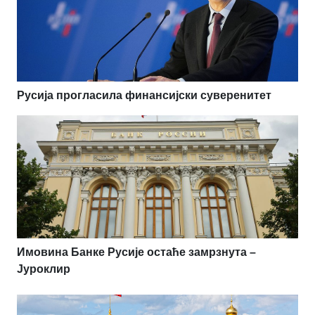
Русија прогласила финансијски суверенитет
Имовина Банке Русије остаће замрзнута –
Јуроклир