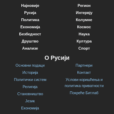
Најновије
Регион
Русија
Интервју
Политика
Колумне
Економија
Космос
Безбедност
Наука
Друштво
Култура
Анализе
Спорт
О Русији
Основни подаци
Партнери
Историја
Контакт
Политички систем
Услови коришћења и
политика приватности
Религија
Покреће Битлаб
Становништво
Језик
Економија