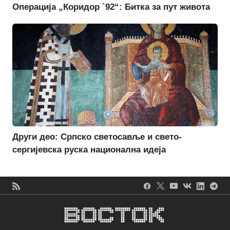
Операција „Коридор `92“: Битка за пут живота
Други део: Српско светосавље и свето-
сергијевска руска национална идеја