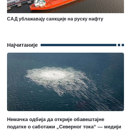
САД ублажавају санкције на руску нафту
Најчитаније
Немачка одбија да открије обавештајне
податке о саботажи „Северног тока“ — медији