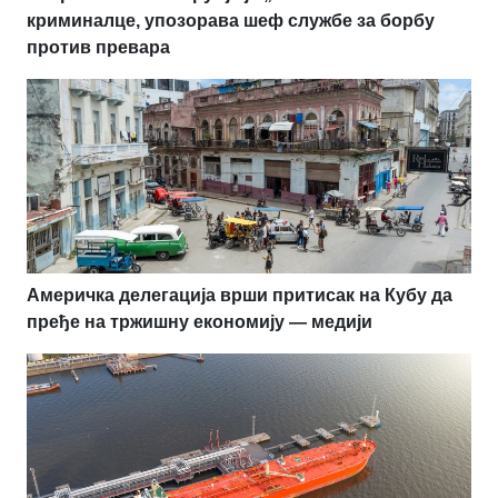
криминалце, упозорава шеф службе за борбу
против превара
Америчка делегација врши притисак на Кубу да
пређе на тржишну економију — медији