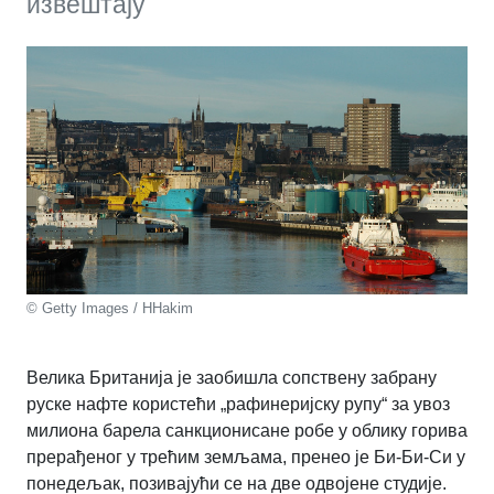
извештају
© Getty Images / HHakim
Велика Британија је заобишла сопствену забрану
руске нафте користећи „рафинеријску рупу“ за увоз
милиона барела санкционисане робе у облику горива
прерађеног у трећим земљама, пренео је Би-Би-Си у
понедељак, позивајући се на две одвојене студије.