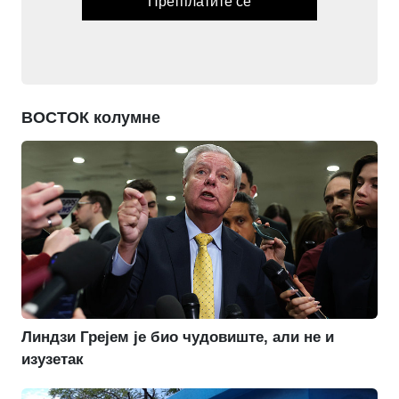
Претплатите се
ВОСТОК колумне
Линдзи Грејем је био чудовиште, али не и
изузетак