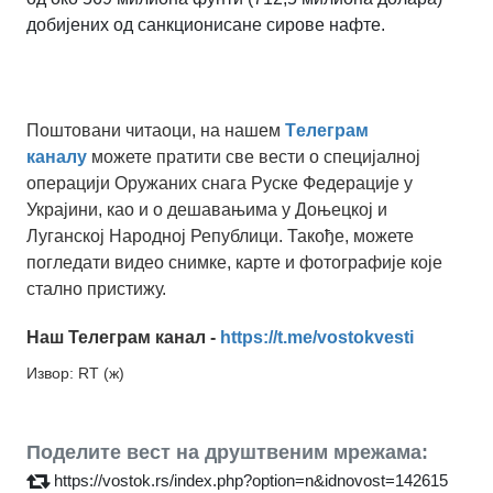
добијених од санкционисане сирове нафте.
Поштовани читаоци, на нашем
Tелеграм
каналу
можете пратити све вести о специјалној
операцији Оружаних снага Руске Федерације у
Украјини, као и о дешавањима у Доњецкој и
Луганској Народној Републици. Такође, можете
погледати видео снимке, карте и фотографије које
стално пристижу.
Наш Телеграм канал -
https://t.me/vostokvesti
Извор: RT (ж)
Поделите вест на друштвеним мрежама:
https://vostok.rs/index.php?option=n&idnovost=142615