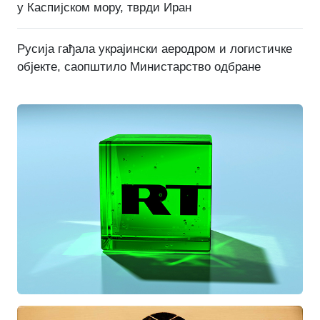
у Каспијском мору, тврди Иран
Русија гађала украјински аеродром и логистичке
објекте, саопштило Министарство одбране