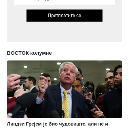
Претплатите се
ВОСТОК колумне
Линдзи Грејем је био чудовиште, али не и