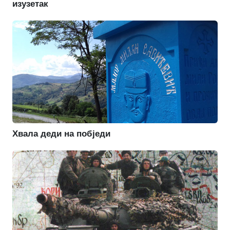
изузетак
Хвала деди на побједи