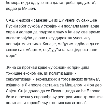
ће морати да одлуче шта даље треба предузети“,
додао је Мишел.
САД и њихови савезници из ЕУ увели су санкције
Русији због сукоба у Украјини и послали милијарде
евра и долара да подрже владу у Кијеву, све време
инсистирајући да они нису директан учесник у
непријатељствима. Кина је, међутим, одбила да се
сложи са ембаргом, осуђујући га као
„
једностране
мере
“
.
„Кина се противи кршењу основних принципа
тржишне економије, [и] политизацији и
секјуритизацији економских и трговинских питања“,
изјавио је Ли после састанка са Мишелом и Фон дер
Лајен. Он је додао да се Пекинг „нада да ће Европа
бити опрезна у спровођењу рестриктивне трговинске
политике и коришћењу трговинских лекова“.