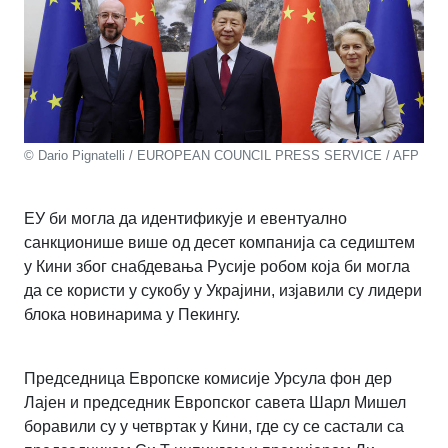
© Dario Pignatelli / EUROPEAN COUNCIL PRESS SERVICE / AFP
ЕУ би могла да идентификује и евентуално
санкционише више од десет компанија са седиштем
у Кини због снабдевања Русије робом која би могла
да се користи у сукобу у Украјини, изјавили су лидери
блока новинарима у Пекингу.
Председница Европске комисије Урсула фон дер
Лајен и председник Европског савета Шарл Мишел
боравили су у четвртак у Кини, где су се састали са