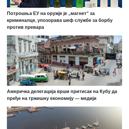
Потрошња ЕУ на оружје је „магнет“ за
криминалце, упозорава шеф службе за борбу
против превара
Америчка делегација врши притисак на Кубу да
пређе на тржишну економију — медији