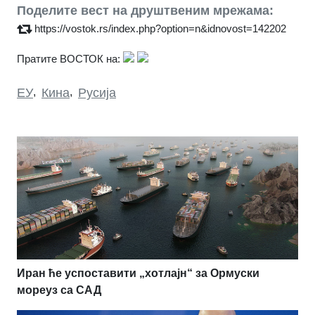
Поделите вест на друштвеним мрежама:
https://vostok.rs/index.php?option=n&idnovost=142202
Пратите ВОСТОК на:
ЕУ
,
Кина
,
Русија
Иран ће успоставити „хотлајн“ за Ормуски
мореуз са САД