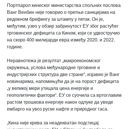
Портпарол кинеског министарства спољних послова
Ванг Венбин није говорио о претњи санкцијама на
редовном брифингу за штампу у петак. Он је,
међутим, узео у обзир забринутост ЕУ због растућег
трговинског дефицита са Кином, који се удвостручио
на скоро 400 милијарди евра између 2020. и 2022.
године.
Неравнотежа је резултат „макроекономског
окружења, услова међународне трговине и
индустријских структура две стране“, изјавио је Ванг
новинарима, напомињући да је на пораст дефицита
„у великој мери утицала цена енергије и
геополитички фактори“. ЕУ се суочила са вртоглавим
растом трошкова енергије након одлуке да уведе
ембарго на увоз руске нафте и природног гаса.
„Кина није крива за неадекватан подстицај