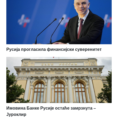
Русија прогласила финансијски суверенитет
Имовина Банке Русије остаће замрзнута –
Јуроклир