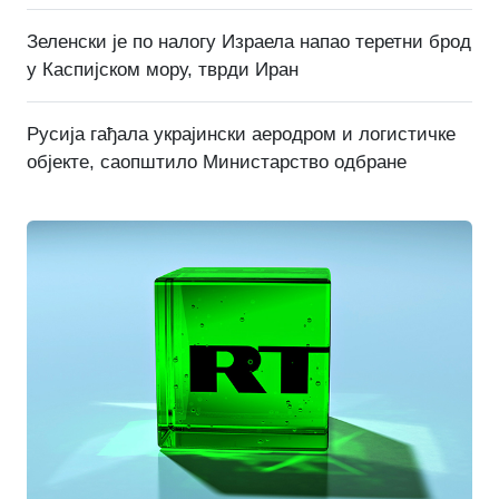
Зеленски је по налогу Израела напао теретни брод
у Каспијском мору, тврди Иран
Русија гађала украјински аеродром и логистичке
објекте, саопштило Министарство одбране