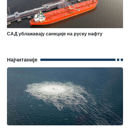
САД ублажавају санкције на руску нафту
Најчитаније