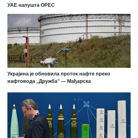
УАЕ напушта OPEC
Украјина је обновила проток нафте преко
нафтовода „Дружба“ — Мађарска