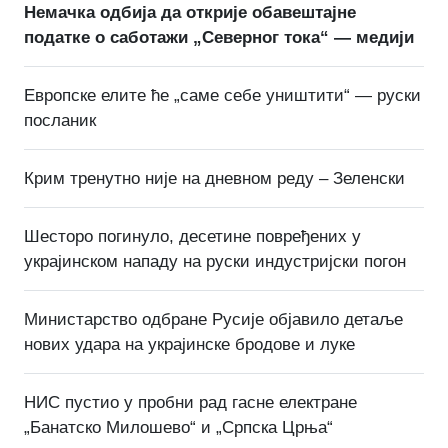
Немачка одбија да открије обавештајне
податке о саботажи „Северног тока“ — медији
Европске елите ће „саме себе уништити“ — руски
посланик
Крим тренутно није на дневном реду – Зеленски
Шесторо погинуло, десетине повређених у
украјинском нападу на руски индустријски погон
Министарство одбране Русије објавило детаље
нових удара на украјинске бродове и луке
НИС пустио у пробни рад гасне електране
„Банатско Милошево“ и „Српска Црња“