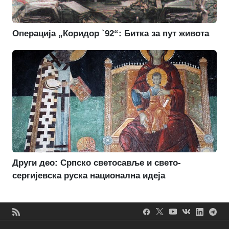
Операција „Коридор `92“: Битка за пут живота
Други део: Српско светосавље и свето-
сергијевска руска национална идеја