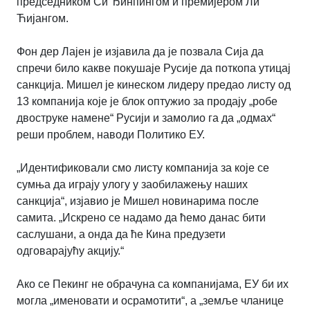
председником Си Ђинпингом и премијером Ли
Ћијангом.
Фон дер Лајен је изјавила да је позвала Сија да
спречи било какве покушаје Русије да поткопа утицај
санкција. Мишел је кинеском лидеру предао листу од
13 компанија које је блок оптужио за продају „робе
двоструке намене“ Русији и замолио га да „одмах“
реши проблем, наводи Политико ЕУ.
„Идентификовали смо листу компанија за које се
сумња да играју улогу у заобилажењу наших
санкција“, изјавио је Мишел новинарима после
самита. „Искрено се надамо да ћемо данас бити
саслушани, а онда да ће Кина предузети
одговарајућу акцију.
“
Ако се Пекинг не обрачуна са компанијама, ЕУ би их
могла „именовати и осрамотити“, а „земље чланице