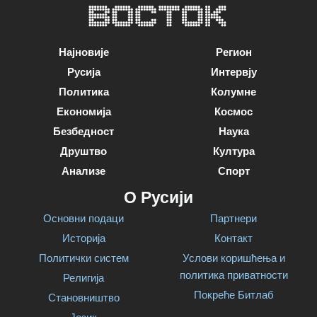
Најновије
Регион
Русија
Интервју
Политика
Колумне
Економија
Космос
Безбедност
Наука
Друштво
Култура
Анализе
Спорт
О Русији
Основни подаци
Партнери
Историја
Контакт
Политички систем
Услови коришћења и
политика приватности
Религија
Покреће Битлаб
Становништво