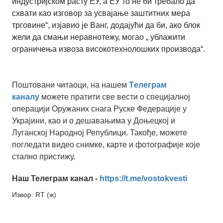
индустријском расту ЕУ, а ЕУ то не би требало да
схвати као изговор за усвајање заштитних мера
трговине“, изјавио је Ванг, додајући да би, ако блок
жели да смањи неравнотежу, могао „ ублажити
ограничења извоза високотехнолошких производа“.
Поштовани читаоци, на нашем
Tелеграм
каналу
можете пратити све вести о специјалној
операцији Оружаних снага Руске Федерације у
Украјини, као и о дешавањима у Доњецкој и
Луганској Народној Републици. Такође, можете
погледати видео снимке, карте и фотографије које
стално пристижу.
Наш Телеграм канал -
https://t.me/vostokvesti
Извор: RT (ж)