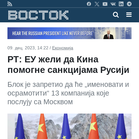
09. дец. 2023, 14:22 /
Економија
РТ: ЕУ жели да Кина
помогне санкцијама Русији
Блок је запретио да ће „именовати и
осрамотити“ 13 компанија које
послују са Москвом