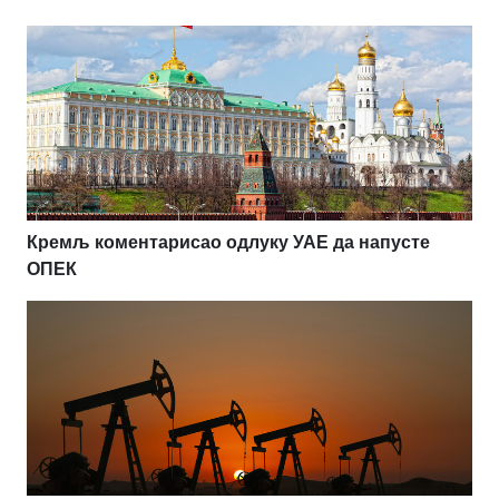
Кремљ коментарисао одлуку УАЕ да напусте
ОПЕК