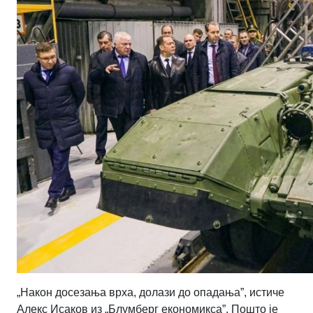
„Након досезања врха, долази до опадања”, истиче
Алекс Исаков из „Блумберг економикса”. Пошто је