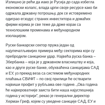
Излишно је рећи да иако је Русија до сада избегла
економски колапс, влада црпи своје ресурсе како би
одржала државну потрошњу, док се истовремено
одиграо егзодус страних инвеститора и домаћих
фирми којима је све теже да држе корак са
технолошким променама и међународном
изолацијом.
Руски банкарски сектор пружа један од
најупечатљивијих примера међу секторима који су
пребродили санкциони удар. Највећа руска банка –
Збербанка – која је у државном власништву и која,
као и друге руске банке, обухваћена санкцијама САД
и ЕУ, уз прекид веза са системом међународних
плаћања СВИФТ – по свој прилици ће остварити
највиши профит у рубљама ове године. „Ова година
ће највероватније заиста бити наша најуспешнија
година у историји”, рекао је генерални директор
Херман Греф, којем су уведене санкције САД, ЕУ и