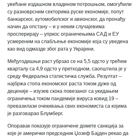
увећане издашном владином потрошњом, омогућили
су разноврсним секторима руске економије, попут
банкарског, аутомобилског и авионског, да пронађу
начин да опстану – и у неким случајевима
просперирају – упркос ограничењима САД и ЕУ
усмереним на слабљење економије која су уведена
као вид одмазде због рата у Украјини.
Међугодишњи раст убрзао се на 5,5 одсто у трећем
кварталу са 4,9 одсто у претходном, саопштила је у
среду Федерална статистичка служба. Резултат –
најбржа стопа економског раста током дуже од
деценије – изузев скока повезаног са укидањем
ограничења током пандемије вируса ковид 19 –
превазилази очекивања свих економиста са којима
је разговарао Блумберг.
Опоравак показује ограничене домете санкција за
које је амерички председник Џозеф Бајден рекао да