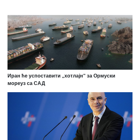
Иран ће успоставити „хотлајн“ за Ормуски
мореуз са САД