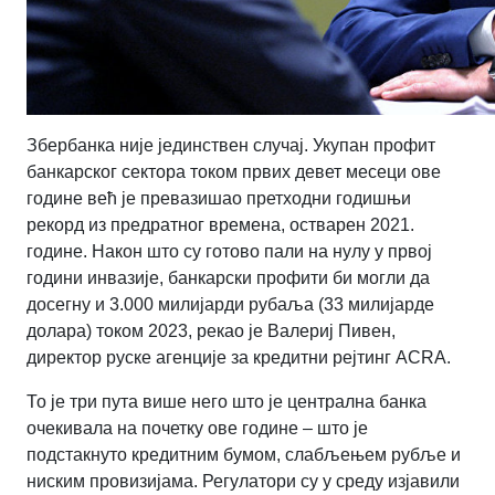
Збербанка није јединствен случај. Укупан профит
банкарског сектора током првих девет месеци ове
године већ је превазишао претходни годишњи
рекорд из предратног времена, остварен 2021.
године. Након што су готово пали на нулу у првој
години инвазије, банкарски профити би могли да
досегну и 3.000 милијарди рубаља (33 милијарде
долара) током 2023, рекао је Валериј Пивен,
директор руске агенције за кредитни рејтинг ACRA.
То је три пута више него што је централна банка
очекивала на почетку ове године – што је
подстакнуто кредитним бумом, слабљењем рубље и
ниским провизијама. Регулатори су у среду изјавили