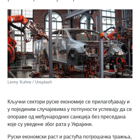
Lenny Kuhne / Unsplash
Кључни сектори руске економије се прилагођавају и
у појединим случајевима у потпуности успевају да се
опораве од међународних санкција без преседана
које су уведене због рата у Украјини.
Руски економски раст и растућа потрошачка тражња,