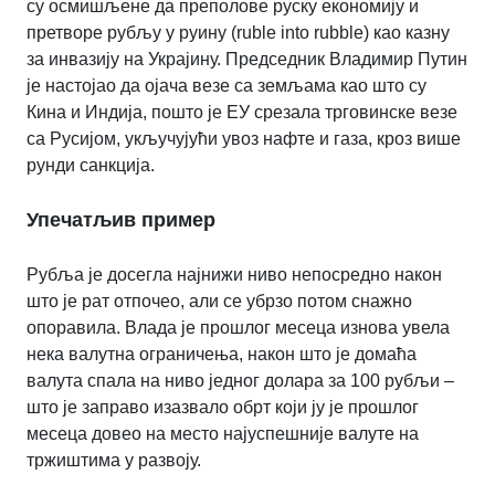
су осмишљене да преполове руску економију и
претворе рубљу у руину (ruble into rubble) као казну
за инвазију на Украјину. Председник Владимир Путин
је настојао да ојача везе са земљама као што су
Кина и Индија, пошто је ЕУ срезала трговинске везе
са Русијом, укључујући увоз нафте и газа, кроз више
рунди санкција.
Упечатљив пример
Рубља је досегла најнижи ниво непосредно након
што је рат отпочео, али се убрзо потом снажно
опоравила. Влада је прошлог месеца изнова увела
нека валутна ограничења, након што је домаћа
валута спала на ниво једног долара за 100 рубљи –
што је заправо изазвало обрт који ју је прошлог
месеца довео на место најуспешније валуте на
тржиштима у развоју.