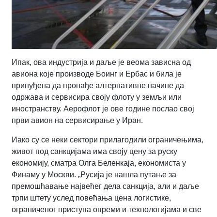
Ипак, ова индустрија и даље је веома зависна од
авиона које производе Боинг и Ербас и била је
принуђена да пронађе алтернативне начине да
одржава и сервисира своју флоту у земљи или
иностранству. Аерофлот је ове године послао свој
први авион на сервисирање у Иран.
Иако су се неки сектори прилагодили ограничењима,
живот под санкцијама има своју цену за руску
економију, сматра Олга Беленкаја, економиста у
Финаму у Москви. „Русија је нашла путање за
премошћавање највећег дела санкција, али и даље
трпи штету услед повећања цена логистике,
ограниченог приступа опреми и технологијама и све