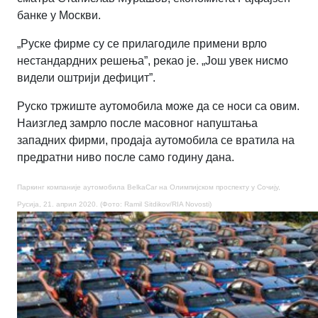
банке у Москви.
„Руске фирме су се прилагодиле примени врло
нестандардних решења”, рекао је. „Још увек нисмо
видели оштрији дефицит”.
Руско тржиште аутомобила може да се носи са овим.
Наизглед замрло после масовног напуштања
западних фирми, продаја аутомобила се вратила на
предратни ниво после само годину дана.
Паркинг компаније аутомобила BelkaCar на Олимпијском проспекту у Сочију,
Русија, 21. април 2020. (Фото: Ramil Sitdikov/RIA Novosti)