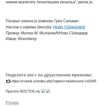
нижем квалитету технолошких решења”, рекла је.
Писање чланка је помогао Грег Саливан
Нови Стандард
Наслов и опрема текста:
Превод: Милош М. Милојевић/Нови Стандард
Извор: Bloomberg
Поделите вест на друштвеним мрежама:
https://vostok.rs/index.php?option=n&idnovost=142045
Пратите ВОСТОК на:
Русија