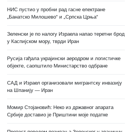
НИС пустио у пробни рад гасне електране
„Банатско Милошево“ и „Српска Црња“
Зеленски је по налогу Израела напао теретни брод
у Каспијском мору, тврди Иран
Русија гађала украјински аеродром и логистичке
објекте, саопштило Министарство одбране
САД и Израел организовали мигрантску инвазију
на Шпанију — Иран
Момир Стојановић: Неко из државног апарата
Србије доставио је Приштини моје податке
Протест поводом позивања Зеленског у званичну