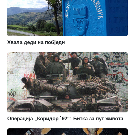
Хвала деди на побједи
Операција „Коридор `92“: Битка за пут живота