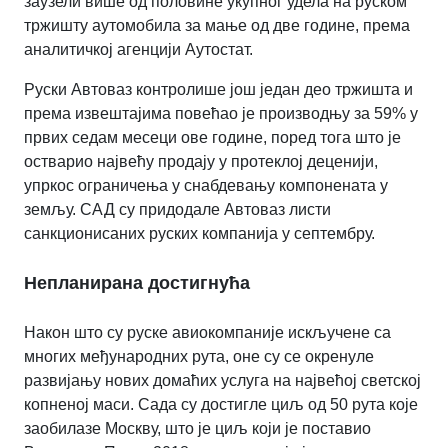
заузели више од половине укупног удела на руском
тржишту аутомобила за мање од две године, према
аналитичкој агенцији Аутостат.
Руски Автоваз контролише још један део тржишта и
према извештајима повећао је производњу за 59% у
првих седам месеци ове године, поред тога што је
остварио највећу продају у протеклој деценији,
упркос ограничења у снабдевању компонената у
земљу. САД су придодале Автоваз листи
санкционисаних руских компанија у септембру.
Непланирана достигнућа
Након што су руске авиокомпаније искључене са
многих међународних рута, оне су се окренуле
развијању нових домаћих услуга на највећој светској
копненој маси. Сада су достигле циљ од 50 рута које
заобилазе Москву, што је циљ који је поставио