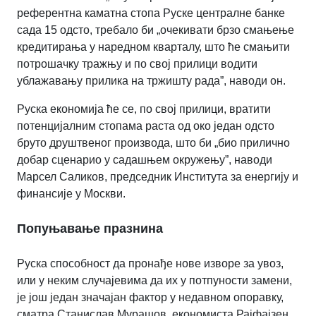
референтна каматна стопа Руске централне банке
сада 15 одсто, требало би „очекивати брзо смањење
кредитирања у наредном кварталу, што ће смањити
потрошачку тражњу и по свој прилици водити
ублажавању прилика на тржишту рада”, наводи он.
Руска економија ће се, по свој прилици, вратити
потенцијалним стопама раста од око један одсто
бруто друштвеног производа, што би „био прилично
добар сценарио у садашњем окружењу”, наводи
Марсел Саликов, председник Института за енергију и
финансије у Москви.
Попуњавање празнина
Руска способност да пронађе нове изворе за увоз,
или у неким случајевима да их у потпуности замени,
је још један значајан фактор у недавном опоравку,
сматра Станислав Мурашов, економиста Рајфајзен