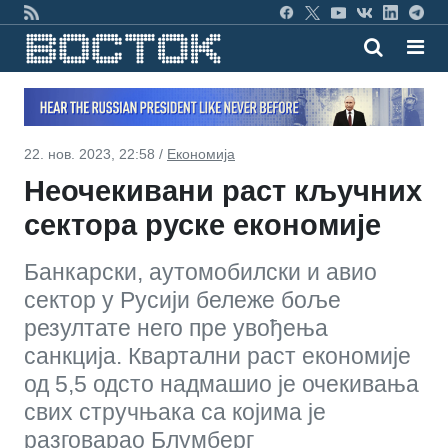
22. нов. 2023, 22:58 /
Економија
Неочекивани раст кључних
сектора руске економије
Банкарски, аутомобилски и авио
сектор у Русији бележе боље
резултате него пре увођења
санкција. Квартални раст економије
од 5,5 одсто надмашио је очекивања
свих стручњака са којима је
разговарао Блумберг