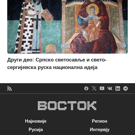
Други део: Српско светосавље и свето-
сергијевска руска национална идеја
Најновије
Регион
Русија
Интервју