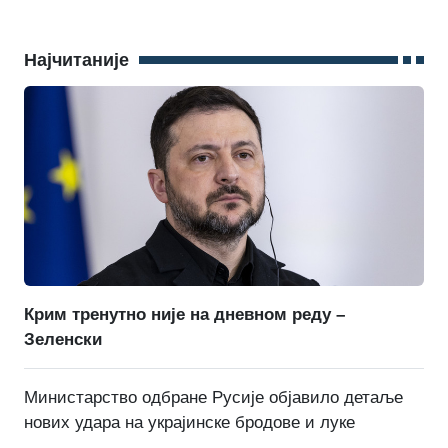
Најчитаније
Крим тренутно није на дневном реду –
Зеленски
Министарство одбране Русије објавило детаље
нових удара на украјинске бродове и луке