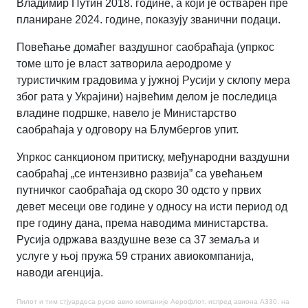
Владимир Путин 2018. године, а који је остварен пре
планиране 2024. године, показују званични подаци.
Повећање домаћег ваздушног саобраћаја (упркос
томе што је власт затворила аеродроме у
туристичким градовима у јужној Русији у склопу мера
због рата у Украјини) највећим делом је последица
владине подршке, навело је Министарство
саобраћаја у одговору на Блумбергов упит.
Упркос санкционом притиску, међународни ваздушни
саобраћај „се интензивно развија” са увећањем
путничког саобраћаја од скоро 30 одсто у првих
девет месеци ове године у односу на исти период од
пре годину дана, према наводима министарства.
Русија одржава ваздушне везе са 37 земаља и
услуге у њој пружа 59 страних авиокомпанија,
наводи агенција.
Пилот и тим стјуардеса руске авио компаније Аерофлот, испред авиона А330, на