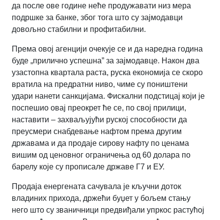
да после ове године неће продужавати низ мера
подршке за банке, због тога што су зајмодавци
довољно стабилни и профитабилни.
Према овој агенцији очекује се и да наредна година
буде „прилично успешна” за зајмодавце. Након два
узастопна квартала раста, руска економија се скоро
вратила на предратни ниво, чиме су поништени
удари нанети санкцијама. Фискални подстицај који је
поспешио овај преокрет ће се, по свој прилици,
наставити – захваљујући руској способности да
преусмери снабдевање нафтом према другим
државама и да продаје сирову нафту по ценама
вишим од ценовног ограничења од 60 долара по
барелу које су прописале државе Г7 и ЕУ.
Продаја енергената сачувала је кључни доток
владиних прихода, држећи буџет у бољем стању
него што су званичници предвиђали упркос растућој