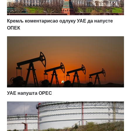
Кремљ коментарисао одлуку УАЕ да напусте
ОПЕК
УАЕ напушта OPEC