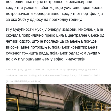
поспешивање војне потрошње, и релаксирани
кредитни услови – због којих је уочљиво проширење
потрошачког и корпоративног кредитног портфилија
за око 20% у односу на претходну годину.
И у будућности Русију очекују изазови. Инфлација је
скочила поприлично преко циља централне банке од
четири одсто, што је последица смањења понуде,
високе јавне потрошње, појачаног кредитирања и
суженог тржишта рада, појачаног одласком људи у
војску и упошљавањем у војној индустрији.
Заменик председника Савета безбедности Русије Дмитриј Медведев у посети
фабрици тенкова UralVagonZavod у Нижњем Тагилу, Русија, 24. октобар 2022.
(Фото: EPA-EFE/Sputnik/Pool)