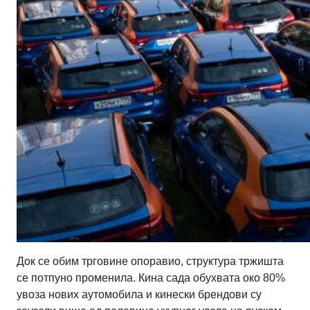
Док се обим трговине опоравио, структура тржишта
се потпуно променила. Кина сада обухвата око 80%
увоза нових аутомобила и кинески брендови су