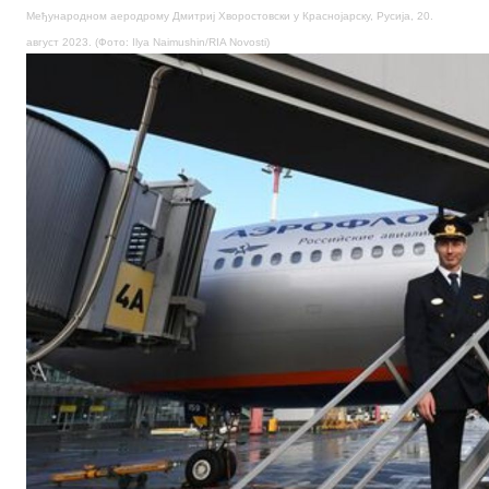
Међународном аеродрому Дмитриј Хворостовски у Краснојарску, Русија, 20.
август 2023. (Фото: Ilya Naimushin/RIA Novosti)