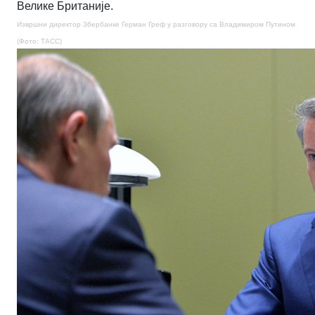
Велике Британије.
Извршни директор Збербанке Герман Греф у разговору са Владимиром Путином
(Фото: ТАСС)