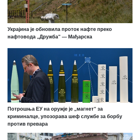
Украјина је обновила проток нафте преко
нафтовода „Дружба“ — Мађарска
Потрошња ЕУ на оружје је „магнет“ за
криминалце, упозорава шеф службе за борбу
против превара