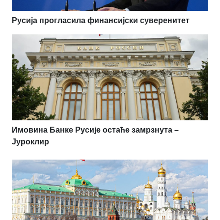
Русија прогласила финансијски суверенитет
Имовина Банке Русије остаће замрзнута –
Јуроклир