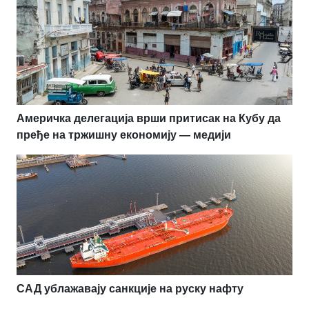
Америчка делегација врши притисак на Кубу да
пређе на тржишну економију — медији
САД ублажавају санкције на руску нафту