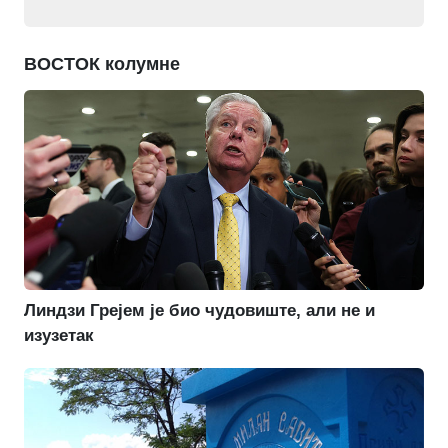
ВОСТОК колумне
Линдзи Грејем је био чудовиште, али не и
изузетак