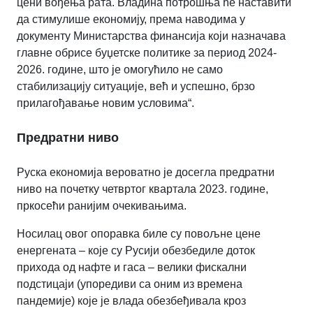
цени вођења рата. Владина потрошња ће наставити
да стимулише економију, према наводима у
документу Министарства финансија који назначава
главне обрисе буџетске политике за период 2024-
2026. године, што је омогућило не само
стабилизацију ситуације, већ и успешно, брзо
прилагођавање новим условима“.
Предратни ниво
Руска економија вероватно је досегла предратни
ниво на почетку четвртог квартала 2023. године,
пркосећи ранијим очекивањима.
Носилац овог опоравка биле су повољне цене
енергената – које су Русији обезбедиле доток
прихода од нафте и гаса – велики фискални
подстицаји (упоредиви сa оним из времена
пандемије) које је влада обезбеђивала кроз