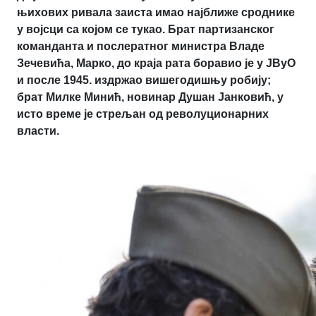
њихових ривала заиста имао најближе сроднике
у војсци са којом се тукао. Брат партизанског
команданта и послератног министра Владе
Зечевића, Марко, до краја рата боравио је у ЈВуО
и после 1945. издржао вишегодишњу робију;
брат Милке Минић, новинар Душан Јанковић, у
исто време је стрељан од револуционарних
власти.