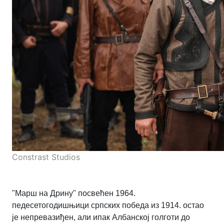
Constrast Studios
"Марш на Дрину" посвећен 1964.
педесетогодишњици српских победа из 1914. остао
је непревазиђен, али ипак Албанској голготи до