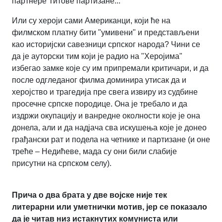
партнере Титове партизане...
Или су хероји сами Американци, који ће на
филмском платну бити "умивени" и представљени
као историјски савезници српског народа? Чини се
да је ауторски тим који је радио на "Херојима"
избегао замке које су им припремали критичари, и да
после одгледаног филма доминира утисак да и
херојство и трагедија пре свега извиру из судбине
просечне српске породице. Она је требало и да
издржи окупацију и ванредне околности које је она
донела, али и да надјача сва искушења које је донео
грађански рат и подела на четнике и партизане (и оне
треће – Недићеве, мада су они били слабије
присутни на српском селу).
Прича о два брата у две војске није тек
литерарни или уметнички мотив, јер се показало
да је читав низ истакнутих комуниста или