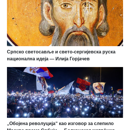
Српско светосавље и свето-сергијевска руска
национална идеја — Илија Горјачев
„Обојена револуција“ као изговор за слепило