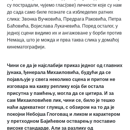
су пострадали, чујемо глас(ове) личности које су нам
до сада само биле познате са избледелих ратних
слика: Звонка Вучковића, Предрага Раковића, Петра
Баћовића, Војислава Лукачевића. Поред осталог, у
једној сцени видимо их и ангажоване у борби против
Немаца, што је можда и прва таква слика у домаћој
кинематографији.
Чини се да је најслабији приказ једног од главних
јунака, ђенерала Михаиловића, будући да се
појављује у свега неколико сцена и притом не
изговара ма какву реплику која би остала
присутна у памћењу, могла да се цитира. И за
сам Михаиловићев лик, чини се, било је тешко
наћи адекватног глумца, с обзиром на то да је
покојни Небојша Глоговац и ликом и карактером
у претходном Бајићевом остварењу поставио
високе стандарде. Али за разлику од