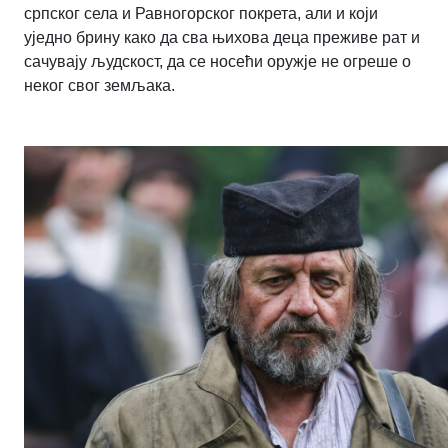
српског села и Равногорског покрета, али и који
уједно брину како да сва њихова деца преживе рат и
сачувају људскост, да се носећи оружје не огреше о
неког свог земљака.