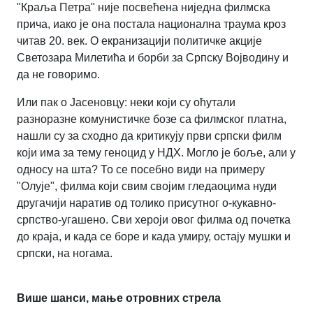
"Краља Петра" није посвећена ниједна филмска
прича, иако је она постала национална траума кроз
читав 20. век. О екранизацији политичке акције
Светозара Милетића и борби за Српску Војводину и
да не говоримо.
Или пак о Јасеновцу: неки који су оћутали
разноразне комунистичке бозе са филмског платна,
нашли су за сходно да критикују први српски филм
који има за тему геноцид у НДХ. Могло је боље, али у
односу на шта? То се посебно види на примеру
"Олује", филма који свим својим гледаоцима нуди
другачији наратив од толико присутног о-кукавно-
српство-угашено. Сви хероји овог филма од почетка
до краја, и када се боре и када умиру, остају мушки и
српски, на ногама.
Више шанси, мање отровних стрела