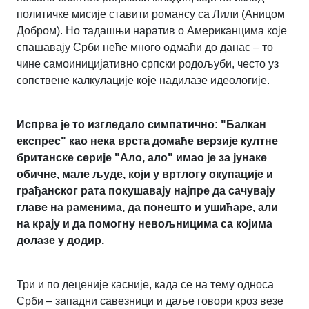
политичке мисије ставити романсу са Лили (Аницом
Добром). Но тадашњи наратив о Американцима које
спашавају Срби неће много одмаћи до данас – то
чине самоиницијативно српски родољуби, често уз
сопствене калкулације које надилазе идеологије.
Испрва је то изгледало симпатично: "Балкан
експрес" као нека врста домаће верзије култне
британске серије "Ало, ало" имао је за јунаке
обичне, мале људе, који у вртлогу окупације и
грађанског рата покушавају најпре да сачувају
главе на раменима, да понешто и ушићаре, али
на крају и да помогну невољницима са којима
долазе у додир.
Три и по деценије касније, када се на тему односа
Срби ‒ западни савезници и даље говори кроз везе