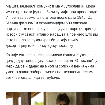
Ма шта замерали комунистима у Југославији, мора
им се признати једно – били су мајстори пропаганде.
И пре и за време, а поготово после рата 1945. Са
"Авала филмом" и екранизацијом 600 епизода
партизанске епопеје, успели су да створе (искриве)
историјску свест читавих нараштаја пре него што им
је то пошло за руком кроз било коју књигу,
дисертацију, или пак музејску поставку.
Ко није сагласан, нека размисли колики је утицај на
целу једну генерацију оставио серијал "Отписани", у
мери да се и данас на многим српским венчањима,
уместо давно заборављених партизанских песама,
врти његова шпица уз трубаче.