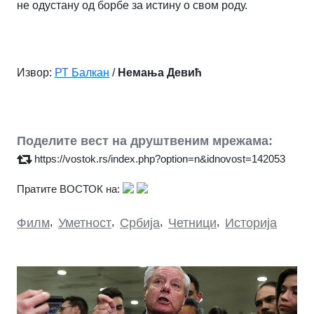
не одустану од борбе за истину о свом роду.
Извор:
РТ Балкан
/
Немања Девић
Поделите вест на друштвеним мрежама:
https://vostok.rs/index.php?option=n&idnovost=142053
Пратите ВОСТОК на:
Филм
,
Уметност
,
Србија
,
Четници
,
Историја