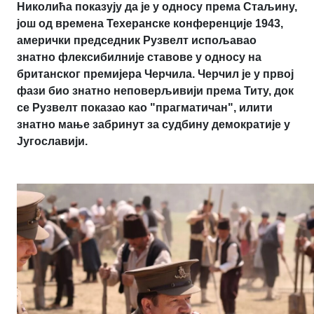
Николића показују да је у односу према Стаљину,
још од времена Техеранске конференције 1943,
амерички председник Рузвелт испољавао
знатно флексибилније ставове у односу на
британског премијера Черчила. Черчил је у првој
фази био знатно неповерљивији према Титу, док
се Рузвелт показао као "прагматичан", илити
знатно мање забринут за судбину демократије у
Југославији.