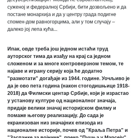
суженој и федералној Србији, бити дозвољено и да
постане монархија и да у центру града подигне
спомен-дом равногорцима, али у том случају –
далеко јој лепа кућа...
Ипак, овде треба још једном истаћи труд
ауторског тима да изађу на крај са једном
сложеном и за многе контроверзном темом, те
најаве и играну серију која ће додатно
"размотати" догађаје из 1944. године. Уочљиво је
да је ово пета година (након стогодишњице 1918-
2018) да Филмски центар Србије, који је израстао
у установу културе од националног значаја,
придаје велики значај историјском филму и
помаже његову реализацију. До сада је
екранизован низ значајних епизода из
националне историје, почев од "Краља Петра" и
"Заспанке за војнике", преко "Пуцња у Марсеју",