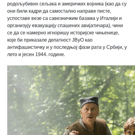
родољубивих сељака и америчких војника (као да су
они били кадри да самостално направе писте,
успоставе везе са савезничким базама у Италији и
организују евакуацију спашених авијатичара), чини
се да се намерно игноришу историјске чињенице,
које би приказале делатност ЈВуО као
антифашистичку и у последњој фази рата у Србији, у
лето и јесен 1944. године.