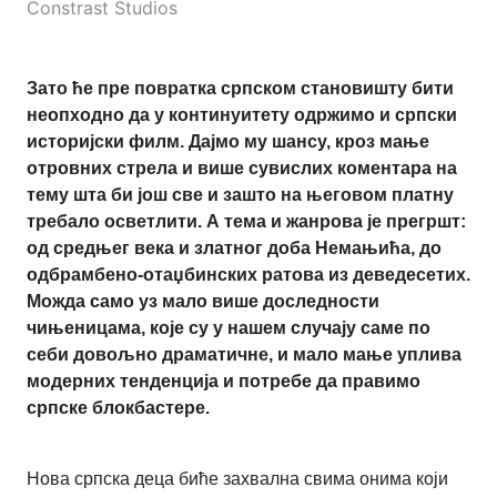
Constrast Studios
Зато ће пре повратка српском становишту бити
неопходно да у континуитету одржимо и српски
историјски филм. Дајмо му шансу, кроз мање
отровних стрела и више сувислих коментара на
тему шта би још све и зашто на његовом платну
требало осветлити. А тема и жанрова је прегршт:
од средњег века и златног доба Немањића, до
одбрамбено-отаџбинских ратова из деведесетих.
Можда само уз мало више доследности
чињеницама, које су у нашем случају саме по
себи довољно драматичне, и мало мање уплива
модерних тенденција и потребе да правимо
српске блокбастере.
Нова српска деца биће захвална свима онима који