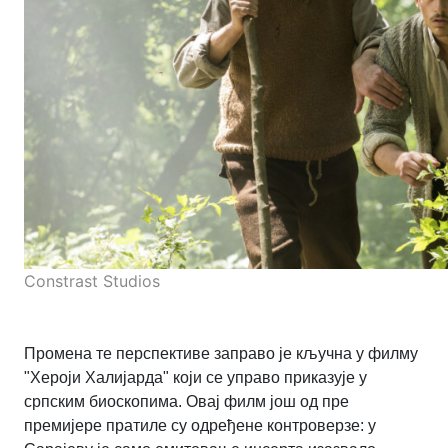
Constrast Studios
Промена те перспективе заправо је кључна у филму
"Хероји Халијарда" који се управо приказује у
српским биоскопима. Овај филм још од пре
премијере пратиле су одређене контроверзе: у