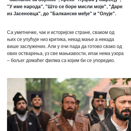
"У име народа", "Што се боре мисли моје", "Даре
из Јасеновца", до "Балканске међе" и "Олује".
Са уметничке, чак и историјске стране, сваком од
њих се упућује низ критика, некад мање а некада
више заслужених. Али у очи пада да готово свако од
ових остварења, уз све мањкавости, ипак нема узора
– бољег домаћег филма са којим би се упоредио.