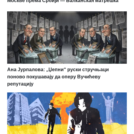
Москве према Србији — Балканская матрёшка
Ана Јурпалова: „Џепни“ руски стручњаци
поново покушавају да оперу Вучићеву
репутацију