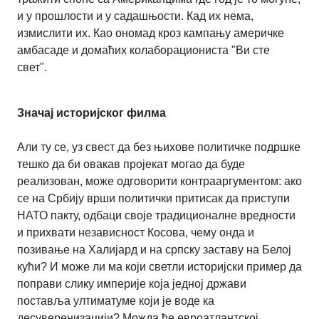
и у прошлости и у садашњости. Кад их нема,
измислити их. Као ономад кроз кампању америчке
амбасаде и домаћих колаборациониста "Ви сте
свет".
Значај историјског филма
Али ту се, уз свест да без њихове политичке подршке
тешко да би овакав пројекат могао да буде
реализован, може одговорити контрааргументом: ако
се на Србију врши политички притисак да приступи
НАТО пакту, одбаци своје традиционалне вредности
и прихвати независност Косова, чему онда и
позивање на Халијард и на српску заставу на Белој
кући? И може ли ма који светли историјски пример да
поправи слику империје која једној држави
поставља ултиматуме који је воде ка
десуверенизацији? Можда ће евроатлантској,