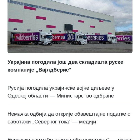
Украјина погодила још два складишта руске
компаније „Вајлдберис“
Русија погодила украјинске војне циљеве у
Одеској области — Министарство одбране
Немачка одбија да открије обавештајне податке о
саботажи „Северног тока“ — медији
Европске елите ће „саме себе уништити“ — руски