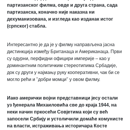
партизанског филма, овде и друга страна, сада
партизанска, коначно није наказна ни
дехуманизована, и изгледа као изданак истог
(српског) стабла.
Интересантно је да је у филму направљена јасна
дистинкција између Британаца и Американаца. Први
су одурни, перфидни официри империје – као у
доминантним политичким стереотипима Србадије,
док су други у најмању руку кооперативни, чак би се
могло рећи и "добри момци" у овом филму.
Иако амерички војни представници јесу остали
уз ђенерала Михаиловића све до краја 1944, на
неки начин пркосећи Совјетима који су већ
запосели Србију и устоличили домаће комунисте
на власти, истраживања историчара Косте