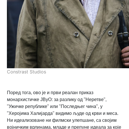
Constrast Studios
Поред тога, ово је и први реалан приказ
монархистичке ЈВуО: за разлику од "Неретве",
"Ужичке републике" или "Последњег чина", у
"Херојима Халијарда" видимо људе од крви и меса.
Ни идеализоване ни филмски улепшане, са својим
војничким врлинама, младе и препуне идеала за које