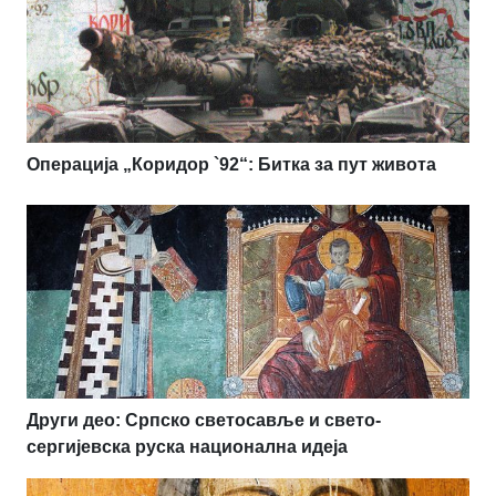
Операција „Коридор `92“: Битка за пут живота
Други део: Српско светосавље и свето-
сергијевска руска национална идеја