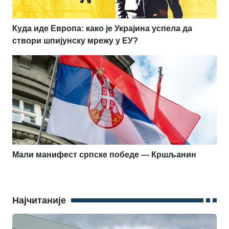
Куда иде Европа: како је Украјина успела да
створи шпијунску мрежу у ЕУ?
Мали манифест српске победе — Кршљанин
Најчитаније