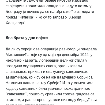
Сарајеву је само емитовање инсерта изазвало
својеврстан политички скандал, а недуго потом у
Београду је почело да се нагађа како ће изгледати
приказ "четника" и ко су то заправо "Хероји
Халијарда".
Два брата у две војске
Да ли су хероји ове операције равногорци генерала
Михаиловића који су од маја до децембра 1944. у
неколико наврата, у операцији великог стила у
позадини окупационих снага, организовали
спашавање, прихват и евакуацију савезничких
авијатичара, који су се након ваздушних борби са
Немцима нашли на тлу Србије? И то у моментима
када су савезници били увелико посматрани као
"савезници", пошто су сравнили српске градове са
земљом, а равногорце пустили низ воду бирајући за