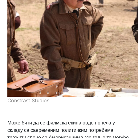
Constrast Studios
Може бити да се филмска екипа овде понела у
складу са савременим политичким потребама:
тражити споне са Американцима где год је то могуће,