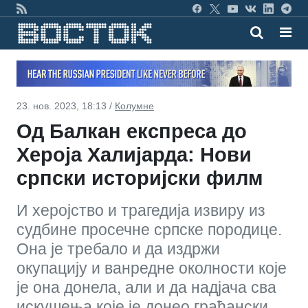
23. нов. 2023, 18:13 /
Колумне
Од Балкан експреса до
Хероја Халијарда: Нови
српски историјски филм
И херојство и трагедија извиру из
судбине просечне српске породице.
Она је требало и да издржи
окупацију и ванредне околности које
је она донела, али и да надјача сва
искушења које је донео грађански