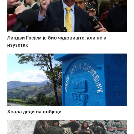
Линдзи Грејем је био чудовиште, али не и
изузетак
Хвала деди на побједи