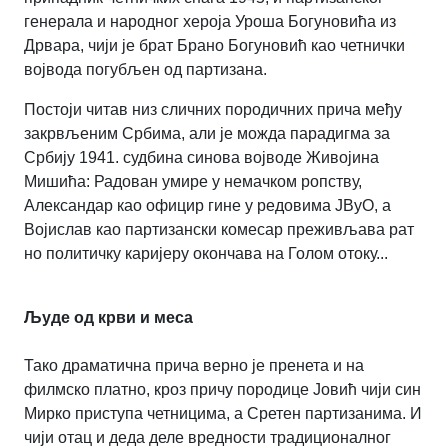
генерала и народног хероја Уроша Богуновића из
Дрвара, чији је брат Брано Богуновић као четнички
војвода погубљен од партизана.
Постоји читав низ сличних породичних прича међу
закрвљеним Србима, али је можда парадигма за
Србију 1941. судбина синова војводе Живојина
Мишића: Радован умире у немачком ропству,
Александар као официр гине у редовима ЈВуО, а
Војислав као партизански комесар преживљава рат
но политичку каријеру окончава на Голом отоку...
Људе од крви и меса
Тако драматична прича верно је пренета и на
филмско платно, кроз причу породице Јовић чији син
Мирко приступа четницима, а Сретен партизанима. И
чији отац и деда деле вредности традиционалног