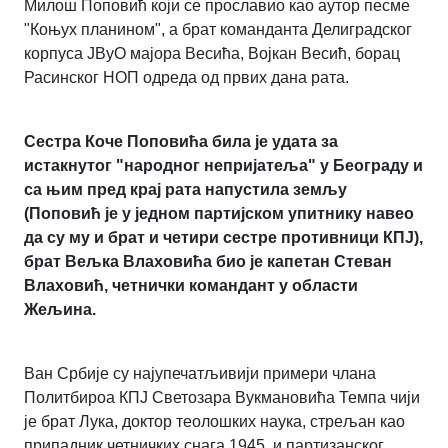
Милош Поповић који се прославио као аутор песме
"Коњух планином", а брат команданта Делиградског
корпуса ЈВуО мајора Весића, Војкан Весић, борац
Расинског НОП одреда од првих дана рата.
Сестра Коче Поповића била је удата за
истакнутог "народног непријатеља" у Београду и
са њим пред крај рата напустила земљу
(Поповић је у једном партијском упитнику навео
да су му и брат и четири сестре противници КПЈ),
брат Вељка Влаховића био је капетан Стеван
Влаховић, четнички командант у области
Жељина.
Ван Србије су најупечатљивији примери члана
Политбироа КПЈ Светозара Вукмановића Темпа чији
је брат Лука, доктор теолошких наука, стрељан као
припадник четничких снага 1945, и партизанског