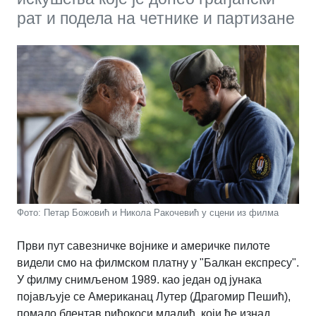
рат и подела на четнике и партизане
Фото: Петар Божовић и Никола Ракочевић у сцени из филма
Први пут савезничке војнике и америчке пилоте
видели смо на филмском платну у "Балкан експресу".
У филму снимљеном 1989. као један од јунака
појављује се Американац Лутер (Драгомир Пешић),
помало блентав риђокоси младић, који ће изнад