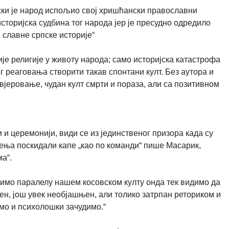
ски је народ испољио свој хришћански православни
сторијска судбина тог народа јер је пресудно одредило
славне српске историје“
је религије у животу народа; само историјска катастрофа
 реаговања створити такав спонтани култ. Без аутора и
 вјеровање, чудан култ смрти и пораза, али са позитивном
и и церемонији, види се из јединственог призора када су
уђења поскидали капе „као по команди“ пише Масарик,
а“.
жимо паралелу нашем косовском култу онда тек видимо да
мен, још увек необјашњен, али толико затрпан реториком и
мо и психолошки зачудимо.“