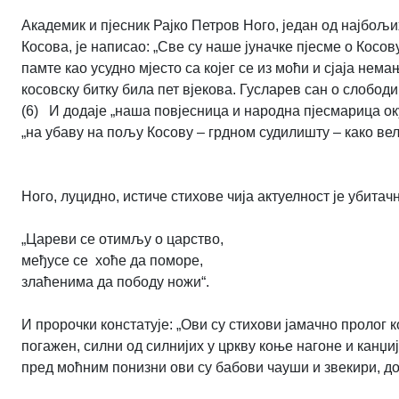
Академик и пјесник Рајко Петров Ного, један од најбо
Косова, је написао: „Све су наше јуначке пјесме о Косов
памте као усудно мјесто са којег се из моћи и сјаја нема
косовску битку била пет вјекова. Гусларев сан о слободи 
(6) И додаје „наша повјесница и народна пјесмарица оку
„на убаву на пољу Косову – грдном судилишту – како ве
Ного, луцидно, истиче стихове чија актуелност је убитач
„Цареви се отимљу о царство,
међусе се хоће да поморе,
злаћенима да пободу ножи“.
И пророчки констатује: „Ови су стихови јамачно пролог 
погажен, силни од силнијих у цркву коње нагоне и канџи
пред моћним понизни ови су бабови чауши и звекири, дос