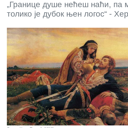
„Границе душе нећеш наћи, па 
толико је дубок њен логос“ - Хе