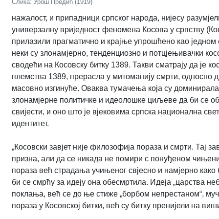
Слика: Урош Предић (1919)
нажалост, и припадници српског народа, нијесу разумјел
универзалну вриједност феномена Косова у српству (Косо
прилазили прагматично и крајње упрошћено као једном од
неки су злонамјерно, тенденциозно и потцјењивачки ко
сводећи на Косовску битку 1389. Такви сматрају да је ко
племства 1389, прерасла у митоманију смрти, односно да
масовно изгинуће. Оваква тумачења која су доминирала 
злонамјерне политичке и идеолошке циљеве да би се о
свијести, и оно што је вјековима српска национална св
идентитет.
„Косовски завјет није филозофија пораза и смрти. Тај зав
призна, али да се никада не помири с понуђеном чињени
пораза већ страдања учињеног свјесно и намјерно како б
би се смрћу за идеју она обесмртила. Идеја „царства небе
поклања, већ се до ње стиже „борбом непрестаном“, му
пораза у Косовској битки, већ су битку пренијели на ви