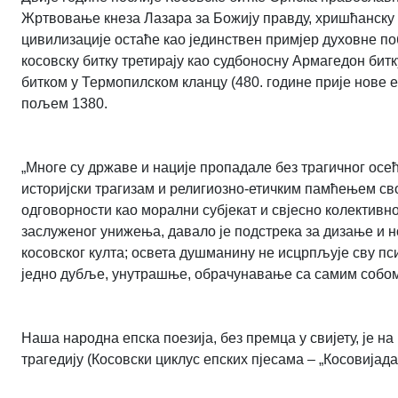
Жртвовање кнеза Лазара за Божију правду, хришћанску в
цивилизације остаће као јединствен примјер духовне по
косовску битку третирају као судбоносну Армагедон битк
битком у Термопилском кланцу (480. године прије нове е
пољем 1380.
„Многе су државе и нације пропадале без трагичног осе
историјски трагизам и религиозно-етичким памћењем свој
одговорности као морални субјекат и свјесно колективно
заслуженог унижења, давало је подстрека за дизање и н
косовског култа; освета душманину не исцрпљује сву псих
једно дубље, унутрашње, обрачунавање са самим собо
Наша народна епска поезија, без премца у свијету, је 
трагедију (Косовски циклус епских пјесама – „Косовијада”