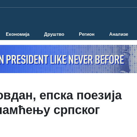
Економија
Друштво
Регион
Анализе
овдан, епска поезија
 памћењу српског