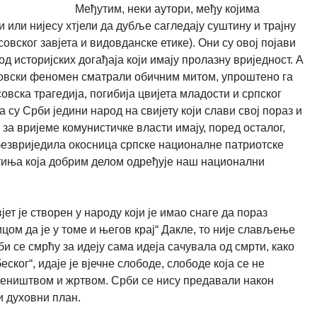
Међутим, неки аутори, међу којима
и или нијесу хтјели да дубље сагледају суштину и трајну
вског завјета и видовданске етике). Они су овој појави
 историјских догађаја који имају пролазну вриједност. А
совски феномен сматрали обичним митом, упроштено га
совска трагедија, погибија цвијета младости и српског
 су Срби једини народ на свијету који слави свој пораз и
за вријеме комунистичке власти имају, поред осталог,
безвриједила окосница српске националне патриотске
етиња која добрим делом одређује наш национални
јет је створен у народу који је имао снаге да пораз
цом да је у томе и његов крај“ Дакле, то није слављење
и се смрћу за идеју сама идеја сачувала од смрти, како
ског“, идаје је вјечне слободе, слободе која се не
чеништвом и жртвом. Срби се нису предавали након
ши духовни план.