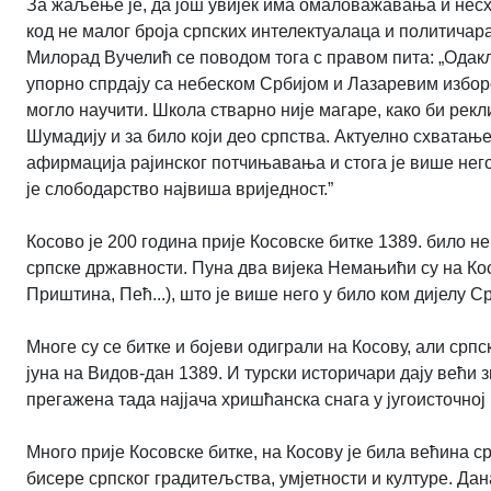
За жаљење је, да још увијек има омаловажавања и несх
код не малог броја српских интелектуалаца и политичар
Милорад Вучелић се поводом тога с правом пита: „Одак
упорно спрдају са небеском Србијом и Лазаревим избором.
могло научити. Школа стварно није магаре, како би рекл
Шумадију и за било који део српства. Актуелно схватањ
афирмација рајинског потчињавања и стога је више него 
је слободарство највиша вриједност.”
Косово је 200 година прије Косовске битке 1389. било н
српске државности. Пуна два вијека Немањићи су на Кос
Приштина, Пећ...), што је више него у било ком дијелу 
Многе су се битке и бојеви одиграли на Косову, али српс
јуна на Видов-дан 1389. И турски историчари дају већи з
прегажена тада најјача хришћанска снага у југоисточно
Много прије Косовске битке, на Косову је била већина 
бисере српског градитељства, умјетности и културе. Да