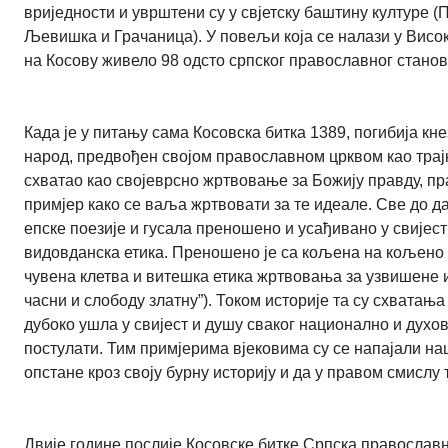
вриједности и уврштени су у свјетску баштину културе 
Љевишка и Грачаница). У повељи која се налази у Висок
на Косову живело 98 одсто српског православног стано
Када је у питању сама Косовска битка 1389, погибија кне
народ, предвођен својом православном црквом као трај
схватао као својеврсно жртвовање за Божију правду, пра
примјер како се ваља жртвовати за те идеале. Све до д
епске поезије и гусала преношено и усађивано у свијест
видовданска етика. Преношено је са кољена на кољено
чувена клетва и витешка етика жртвовања за узвишене ид
часни и слободу златну”). Током историје та су схватањ
дубоко ушла у свијест и душу сваког национално и духо
постулати. Тим примјерима вјековима су се напајали на
опстане кроз своју бурну историју и да у правом смислу 
Двије године послије Косовске битке Српска православн