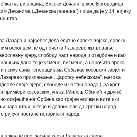
(Пећка патријаршија, Високи Дечани, цркве Богородица
им Дечанима („Дечанска повеља”) пише да је у 14. вијеку
вништва.
за Лазара и највећег дела елитне српске војске, српски
ним ослонцем, је од почетка Лазарево жртвовање
вославну вјеру, слободу, част народа и отаџбине и као
анашњих дана то је усмено, писмено, а нарочито преко
 и психу свим генерацијама Срба као косовски завјет и
 Лазарево приклањање „Царству небескоме”, његова
еале своје вјере, слободе и части народа ( „за крст
а и примјери косовских јунака (Милош Обилић и други)
вно освјешћеног Србина као трајни етички и витешки
ши нараштаји, што је и допринјело да српски народ
те ријечи постане историјски народ.
а црква је прогласила кнеза Лазара за свеца.