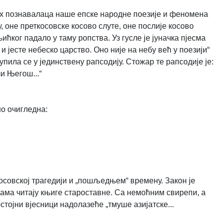
љих познавалаца наше епске народне поезије и феномена
у, оне преткосовске косово слуте, оне послије косово
њићког падало у таму ропства. Уз гусле је јуначка пјесма
и јесте небеско царство. Оно није на небу већ у поезији“
пила се у јединствену рапсодију. Стожар те рапсодије је:
ли Његош...“
но очигледна:
косовској трагедији и „пошљедњем“ времену. Закон је
јама читају књиге староставне. Са немоћним свирепи, а
тојни вјесници надолазеће „тмуше азијатске...