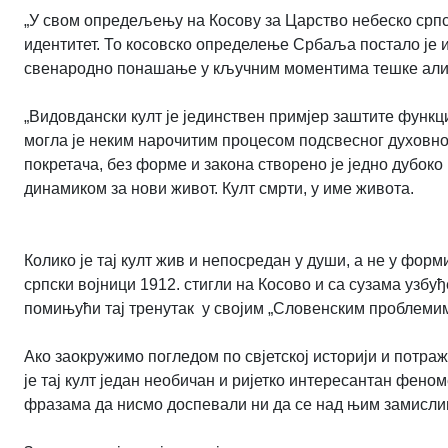
„У свом опредељењу на Косову за Царство небеско срп
идентитет. То косовско определење Србаља постало је и
свенародно понашање у кључним моментима тешке али 
„Видовдански култ је јединствен примјер заштите функци
могла је неким нарочитим процесом подсвесног духовног
покретача, без форме и закона створено је једно дубоко
динамиком за нови живот. Култ смрти, у име живота.
Колико је тај култ жив и непосредан у души, а не у форм
српски војници 1912. стигли на Косово и са сузама узб
помињући тај тренутак у својим „Словенским проблемим
Ако заокружимо погледом по свјетској историји и потра
је тај култ један необичан и ријетко интересантан фено
фразама да нисмо доспевали ни да се над њим замисли