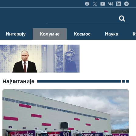
Интервју
Колумне
Космос
Наука
К
Најчитаније