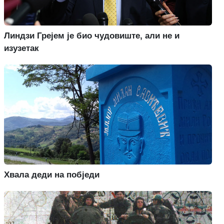
Линдзи Грејем је био чудовиште, али не и
изузетак
Хвала деди на побједи