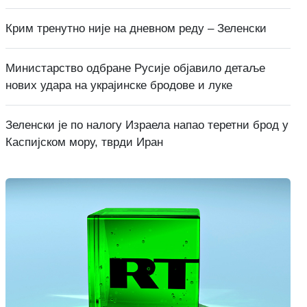
Крим тренутно није на дневном реду – Зеленски
Министарство одбране Русије објавило детаље
нових удара на украјинске бродове и луке
Зеленски је по налогу Израела напао теретни брод у
Каспијском мору, тврди Иран