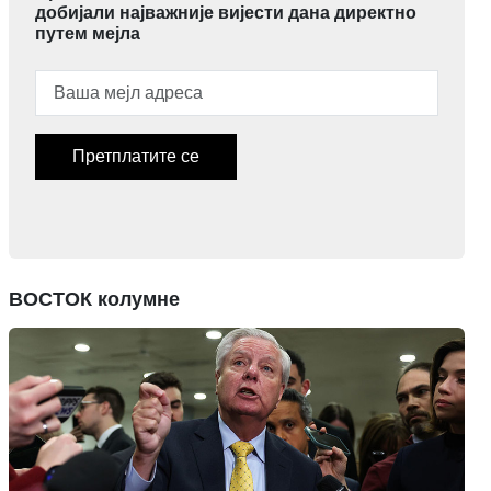
добијали најважније вијести дана директно
путем мејла
Претплатите се
ВОСТОК колумне