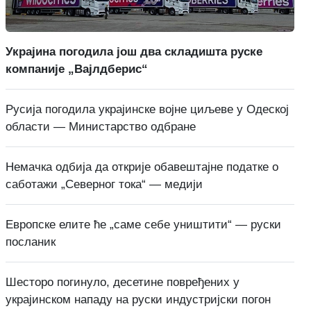
Украјина погодила још два складишта руске
компаније „Вајлдберис“
Русија погодила украјинске војне циљеве у Одеској
области — Министарство одбране
Немачка одбија да открије обавештајне податке о
саботажи „Северног тока“ — медији
Европске елите ће „саме себе уништити“ — руски
посланик
Шесторо погинуло, десетине повређених у
украјинском нападу на руски индустријски погон