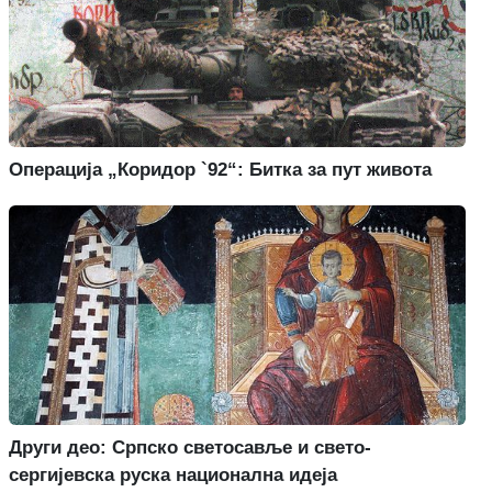
Операција „Коридор `92“: Битка за пут живота
Други део: Српско светосавље и свето-
сергијевска руска национална идеја