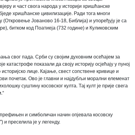
јеру и част свога народа у историји хришћанске
бједе хришћанске цивилизације. Ради тога многи
у (Откровење Јованово 16-18, Библија) и упоређују је са
ре), битком код Поатиеја (732 године) и Куликовским
ћања свог пада. Срби су својим духовним осећајем за
е катастрофе показали да своју историју осјећају у пуној
 историјско лице. Кајање, свест сопствене кривице и
ови почетак. Ово је главни и најдубљи морални елеменат
олошку суштину косовског култа. Тај култ је прије свега
м.“
на префињен и симболичан начин опјевала косовску
) и преселила је у легенду.