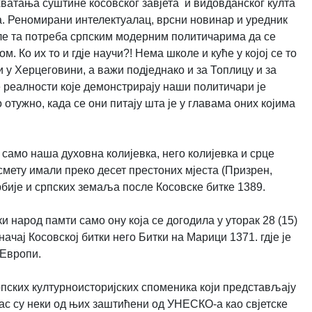
ватања суштине косовског завјета и видовданског култа
а. Реномирани интелектуалац, врсни новинар и уредник
ле та потреба српским модерним политичарима да се
 Ко их то и гдје научи?! Нема школе и куће у којој се то
и у Херцеговини, а важи подједнако и за Топлицу и за
е реалности које демонстрирају наши политичари је
отужно, када се они питају шта је у главама оних којима
е само наша духовна колијевка, него колијевка и срце
мету имали преко десет престоних мјеста (Призрен,
Србије и српских земаља после Косовске битке 1389.
ки народ памти само ону која се догодила у уторак 28 (15)
начај Косовској битки него Битки на Марици 1371. гдје је
ј Европи.
српских културноисторијских споменика који представљају
нас су неки од њих заштићени од УНЕСКО-а као свјетске