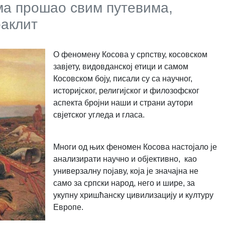
ма прошао свим путевима,
раклит
О феномену Косова у српству, косовском
завјету, видовданској етици и самом
Косовском боју, писали су са научног,
историјског, религијског и филозофског
аспекта бројни наши и страни аутори
свјетског угледа и гласа.
Многи од њих феномен Косова настојало је
анализирати научно и објективно, као
универзалну појаву, која је значајна не
само за српски народ, него и шире, за
укупну хришћанску цивилизацију и културу
Европе.