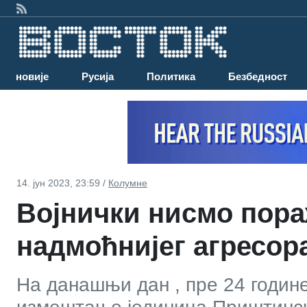
Најновије
Русија
Политика
Безбедност
14. јун 2023, 23:59 /
Колумне
Војнички нисмо пора
надмоћнијег агресор
На данашњи дан , пре 24 године