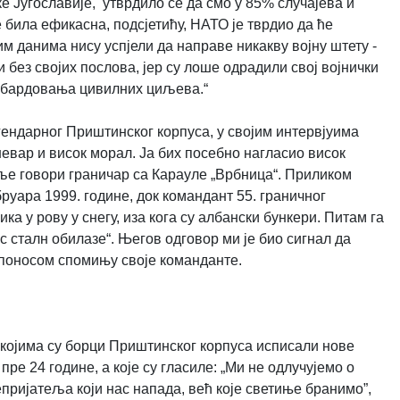
ке Југославије, утврдило се да смо у 85% случајева и
 била ефикасна, подсјетићу, НАТО је тврдио да ће
им данима нису успјели да направе никакву војну штету -
и без својих послова, јер су лоше одрадили свој војнички
омбардовања цивилних циљева.“
ендарног Приштинског корпуса, у својим интервјуима
евар и висок морал. Ја бих посебно нагласио висок
оље говори граничар са Карауле „Врбница“. Приликом
уара 1999. године, док командант 55. граничног
 у рову у снегу, иза кога су албански бункери. Питам га
ас сталн обилазе“. Његов одговор ми је био сигнал да
 поносом спомињу своје команданте.
којима су борци Приштинског корпуса исписали нове
ре 24 године, а које су гласиле: „Ми не одлучујемо о
пријатеља који нас напада, већ које светиње бранимо”,