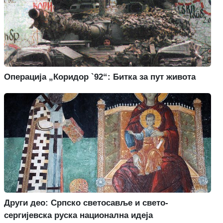
Операција „Коридор `92“: Битка за пут живота
Други део: Српско светосавље и свето-
сергијевска руска национална идеја