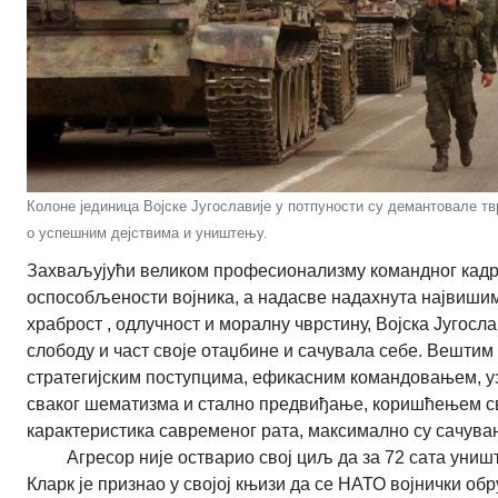
Колоне јединица Војске Југославије у потпуности су демантовале т
о успешним дејствима и уништењу.
Захваљујући великом професионализму командног кадра
оспособљености војника, а надасве надахнута највишим
храброст , одлучност и моралну чврстину, Војска Југосла
слободу и част своје отаџбине и сачувала себе. Вештим
стратегијским поступцима, ефикасним командовањем, уз 
сваког шематизма и стално предвиђање, коришћењем св
карактеристика савременог рата, максимално су сачуван
Агресор није остварио свој циљ да за 72 сата уништ
Кларк је признао у својој књизи да се НАТО војнички об