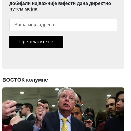
добијали најважније вијести дана директно
путем мејла
Претплатите се
ВОСТОК колумне