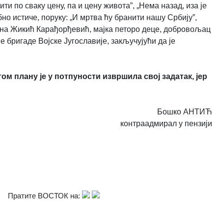
и по сваку цену, па и цену живота”, „Нема назад, иза је
бно истиче, поруку: „И мртва ћу бранити нашу Србију”,
љана Жикић Карађорђевић, мајка петоро деце, добровољац
 бригаде Војске Југославије, закључујући да је
том плану је у потпуности извршила свој задатак, јер
Бошко АНТИЋ
контраадмирал у пензији
Пратите ВОСТОК на: