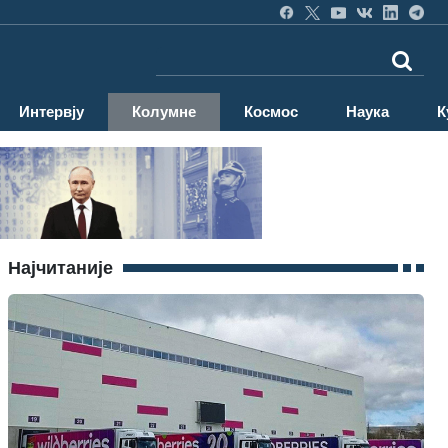
Интервју
Колумне
Космос
Наука
К
Најчитаније