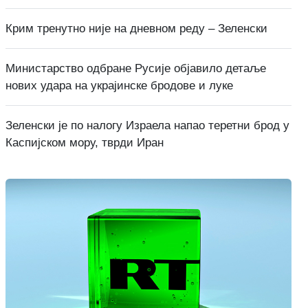
Крим тренутно није на дневном реду – Зеленски
Министарство одбране Русије објавило детаље
нових удара на украјинске бродове и луке
Зеленски је по налогу Израела напао теретни брод у
Каспијском мору, тврди Иран