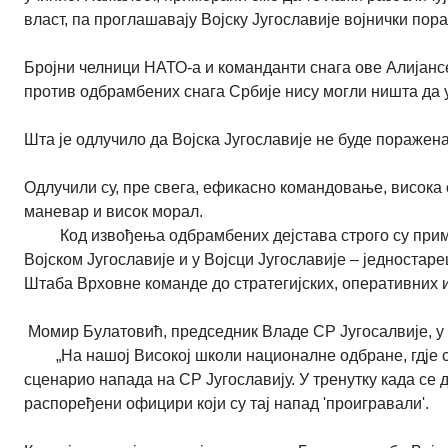
власт, па проглашавају Војску Југославије војнички пор
Бројни челници НАТО-а и команданти снага ове Алијанс
против одбрамбених снага Србије нису могли ништа да у
Шта је одлучило да Војска Југославије не буде поражен
Одлучили су, пре свега, ефикасно командовање, висока
маневар и висок морал.
Код извођења одбрамбених дејстава строго су пр
Војском Југославије и у Војсци Југославије – једноста
Штаба Врховне команде до стратегијских, оперативних и
Момир Булатовић, председник Владе СР Југосалвије, у и
„На нашој Високој школи националне одбране, гдје 
сценарио напада на СР Југославију. У тренутку када се 
распоређени официри који су тај напад 'проигравали'.