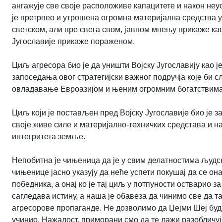
ангажује све своје расположиве капацитете и након неу
је претрпео и утрошена огромна материјална средства у 
светском, али пре свега свом, јавном мнењу прикаже као
Југославије прикаже пораженом.
Циљ агресора био је да уништи Војску Југославију као 
запоседања овог стратегијски важног подручја које би с
овладавање Евроазијом и њеним огромним богатствима,
Циљ који је постављен пред Војску Југославије био је
своје живе силе и материјално-техничких средстава и 
интегритета земље.
Непобитна је чињеница да је у свим делатностима људс
чињенице јасно указују да неће успети покушај да се она
победника, а онај ко је тај циљ у потпуности остварио з
сагледава истину, а наша је обавеза да чинимо све да т
агресорове пропаганде. Не дозволимо да Џејми Шеј буд
учинио. Нажалост, приморани смо да те лажи разобличуј