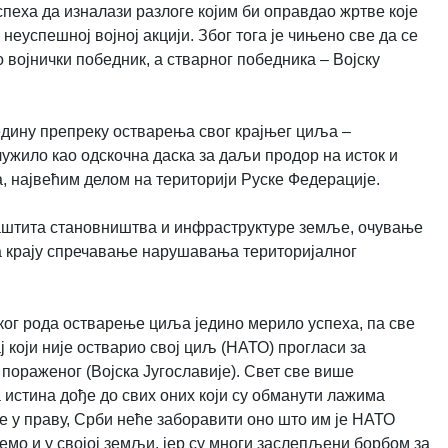
спеха да изналази разлоге којим би оправдао жртве које
неуспешној војној акцији. Због тога је чињено све да се
 војнички победник, а стварног победника – Војску
једину препреку остварења свог крајњег циља –
лужило као одскочна даска за даљи продор на исток и
 највећим делом на територији Руске Федерације.
 заштита становништва и инфраструктуре земље, очување
на крају спречавање нарушавања територијалног
ког рода остварење циља једино мерило успеха, па све
ј који није остварио свој циљ (НАТО) прогласи за
а пораженог (Војска Југославије). Свет све више
а истина дође до свих оних који су обманути лажима
е у праву, Срби неће заборавити оно што им је НАТО
емо и у својој земљи, јер су многи заслепљени борбом за