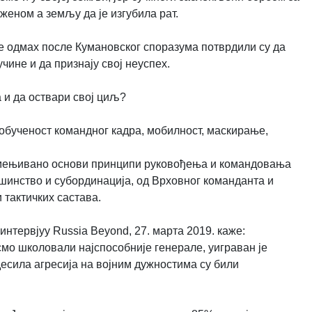
аженом а земљу да је изгубила рат.
е одмах после Кумановског споразума потврдили су да
чине и да признају свој неуспех.
а и да оствари свој циљ?
 обученост командног кадра, мобилност, маскирање,
имењивано основи принципи руковођења и командовања
решинство и субординација, од Врховног команданта и
 тактичких састава.
нтервјуу Russia Beyond, 27. марта 2019. каже:
смо школовали најспособније генерале, уиграван је
десила агресија на војним дужностима су били