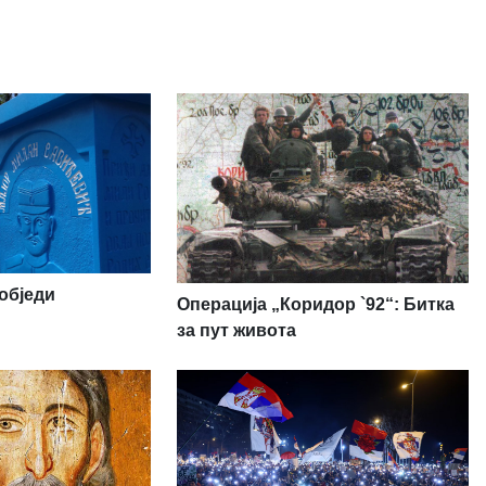
обједи
Операција „Коридор `92“: Битка
за пут живота