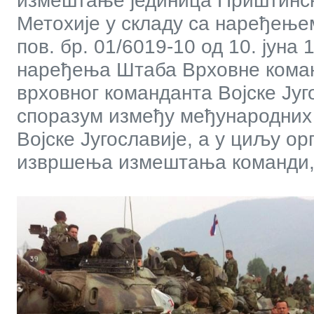
измештање јединица Приштинско
Метохије у складу са наређење
пов. бр. 01/6019-10 од 10. јуна
наређења Штаба Врховне коман
врховног команданта Војске Југ
споразум између међународних 
Војске Југославије, а у циљу ор
извршења измештања команди, 