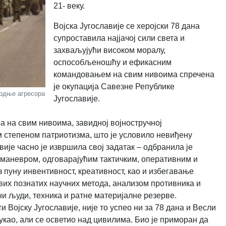
21- веку.
Војска Југославије се херојски 78 дана
супроставила најјачој сили света и
захваљујући високом моралу,
оспособљеношћу и ефикасним
командовањем на свим нивоима спречена
је окупација Савезне Републике
врдње агресора
Југославије.
 на свим нивоима, завидној војностручној
 степеном патриотизма, што је условило невиђену
вије часно је извршила свој задатак – одбранила је
 маневром, одговарајућим тактичким, оперативним и
пуну инвентивност, креативност, као и избегавање
их познатих научних метода, анализом противника и
и људи, техника и ратне материјалне резерве.
и Војску Југославије, није то успео ни за 78 дана и Весли
рукао, али се осветио над цивилима. Био је приморан да