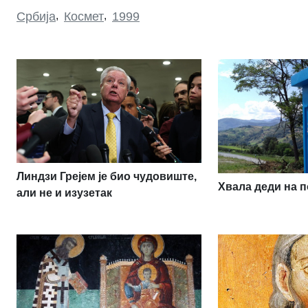
Србија
,
Космет
,
1999
Линдзи Грејем је био чудовиште,
Хвала деди на п
али не и изузетак