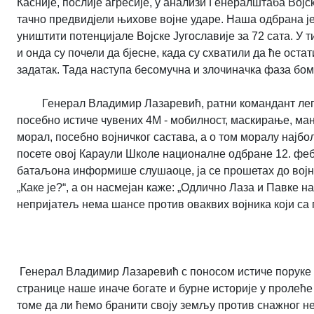
Касније, послије агресије, у анализи Генералштаба Војс
тачно предвидјели њихове војне ударе. Наша одбрана је
уништити потенцијале Војске Југославије за 72 сата. У т
и онда су почели да бјесне, када су схватили да ће остат
задатак. Тада наступа бесомучна и злочиначка фаза б
Генерал Владимир Лазаревић, ратни командант лег
посебно истиче чувених 4М - мобилност, маскирање, ман
морал, посебно војничког састава, а о том моралу најб
посете овој Караули Школе националне одбране 12. фебр
батаљона информише слушаоце, ја се прошетах до војника
„Каке је?“, а он насмејан каже: „Одлично Лаза и Павке н
непријатељ нема шансе против оваквих војника који са
Генерал Владимир Лазаревић с поносом истиче поруке 
странице наше иначе богате и бурне историје у пролеће п
томе да ли ћемо бранити своју земљу против снажног не