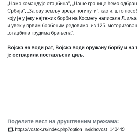
„Нама командује отаџбина”, „Наше границе ћемо одбранит
Србија”, „За ову земљу вреди погинути”, као и, што посе
коју је у јеку најтежих борби на Космету написала Љи
и увек у првим борбеним редовима, из 125. моторизоване
„отаџбина грудима брањена“.
Војска не води рат, Војска води оружану борбу и на 
је остварила постављени циљ.
Поделите вест на друштвеним мрежама:
https://vostok.rs/index.php?option=n&idnovost=140449