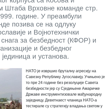
г корпуса са Косова и
м Штаба Врховне команде стр.
 1999. године. У преамбули
де позива се на одлуку
ославије и Војнотехнички
снага за безбедност (КФОР) и
ганизације и безбедног
јединица и установа.
НАТО је извршио бруталну агресију на
Савезну Републику Југославију. Учињено је
то пре 24 године без резолуције Савета
безбедности јер су Сједињене Амаричке
Државе инструментизовале мађународну
заједницу. Деветнаест чланица НАТО-а
тестирале су стратегију владања светом у