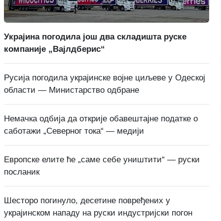
Украјина погодила још два складишта руске
компаније „Вајлдберис“
Русија погодила украјинске војне циљеве у Одеској
области — Министарство одбране
Немачка одбија да открије обавештајне податке о
саботажи „Северног тока“ — медији
Европске елите ће „саме себе уништити“ — руски
посланик
Шесторо погинуло, десетине повређених у
украјинском нападу на руски индустријски погон