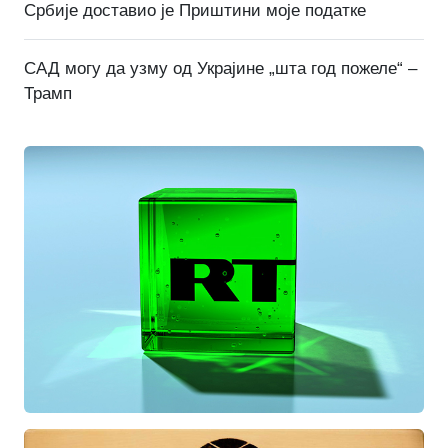
Србије доставио је Приштини моје податке
САД могу да узму од Украјине „шта год пожеле“ –
Трамп