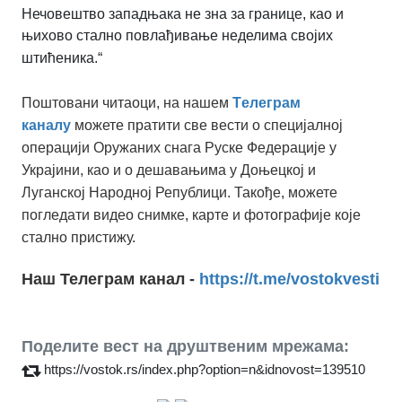
Нечовештво западњака не зна за границе, као и
њихово стално повлађивање неделима својих
штићеника.“
Поштовани читаоци, на нашем
Tелеграм
каналу
можете пратити све вести о специјалној
операцији Оружаних снага Руске Федерације у
Украјини, као и о дешавањима у Доњецкој и
Луганској Народној Републици. Такође, можете
погледати видео снимке, карте и фотографије које
стално пристижу.
Наш Телеграм канал -
https://t.me/vostokvesti
Поделите вест на друштвеним мрежама:
https://vostok.rs/index.php?option=n&idnovost=139510