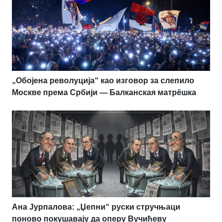
„Обојена револуција“ као изговор за слепило
Москве према Србији — Балканская матрёшка
Ана Јурпалова: „Џепни“ руски стручњаци
поново покушавају да оперу Вучићеву