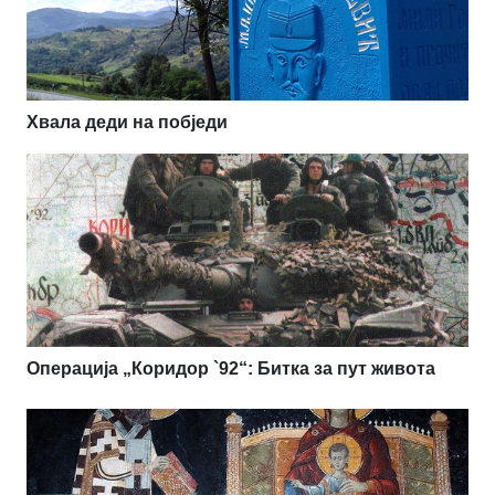
Хвала деди на побједи
Операција „Коридор `92“: Битка за пут живота