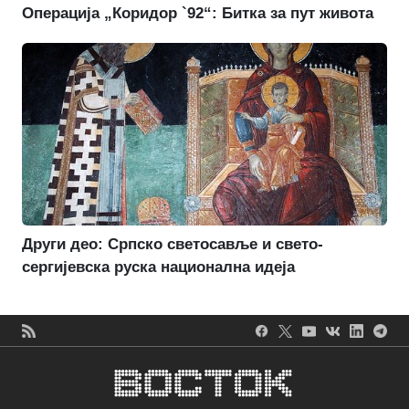
Операција „Коридор `92“: Битка за пут живота
Други део: Српско светосавље и свето-
сергијевска руска национална идеја