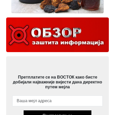
Претплатите се на ВОСТОК како бисте
добијали најважније вијести дана директно
путем мејла