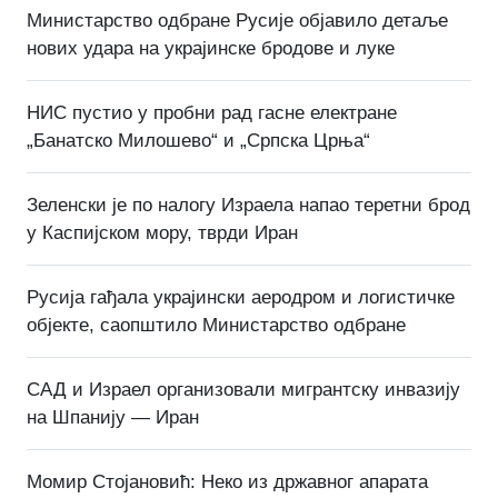
Министарство одбране Русије објавило детаље
нових удара на украјинске бродове и луке
НИС пустио у пробни рад гасне електране
„Банатско Милошево“ и „Српска Црња“
Зеленски је по налогу Израела напао теретни брод
у Каспијском мору, тврди Иран
Русија гађала украјински аеродром и логистичке
објекте, саопштило Министарство одбране
САД и Израел организовали мигрантску инвазију
на Шпанију — Иран
Момир Стојановић: Неко из државног апарата