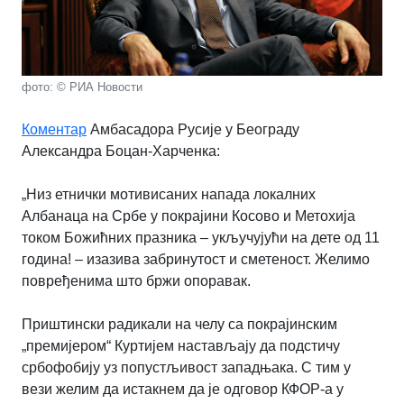
фото: © РИА Новости
Коментар
Амбасадора Русије у Београду
Александра Боцан-Харченка:
„Низ етнички мотивисаних напада локалних
Албанаца на Србе у покрајини Косово и Метохија
током Божићних празника – укључујући на дете од 11
година! – изазива забринутост и сметеност. Желимо
повређенима што бржи опоравак.
Приштински радикали на челу са покрајинским
„премијером“ Куртијем настављају да подстичу
србофобију уз попустљивост западњака. С тим у
вези желим да истакнем да је одговор КФОР-а у