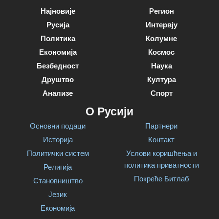
Најновије
Регион
Русија
Интервју
Политика
Колумне
Економија
Космос
Безбедност
Наука
Друштво
Култура
Анализе
Спорт
О Русији
Основни подаци
Партнери
Историја
Контакт
Политички систем
Услови коришћења и
политика приватности
Религија
Покреће Битлаб
Становништво
Језик
Економија