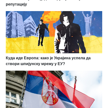
репутацију
Куда иде Европа: како је Украјина успела да
створи шпијунску мрежу у ЕУ?