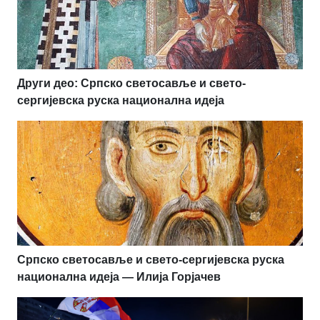
Други део: Српско светосавље и свето-
сергијевска руска национална идеја
Српско светосавље и свето-сергијевска руска
национална идеја — Илија Горјачев