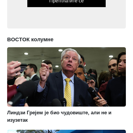
Претплатите се
ВОСТОК колумне
Линдзи Грејем је био чудовиште, али не и
изузетак