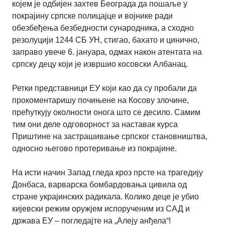
којем је одбијен захтев Београда да пошаље у
покрајину српске полицајце и војнике ради
обезбеђења безбедности сународника, а сходно
резолуцији 1244 СБ УН, стигао, бахато и цинично,
заправо увече 6. јануара, одмах након атентата на
српску децу који је извршио косовски Албанац.
Ретки представници ЕУ који као да су пробали да
прокоментаришу почињене на Косову злочине,
прећуткују околности онога што се десило. Самим
тим они деле одговорност за наставак курса
Приштине на застрашивање српског становништва,
односно његово протеривање из покрајине.
На исти начин Запад гледа кроз прсте на трагедију
Донбаса, варварска бомбардовања цивила од
стране украјинских радикала. Колико деце је убио
кијевски режим оружјем испорученим из САД и
држава ЕУ – погледајте на „Алеју анђела“!