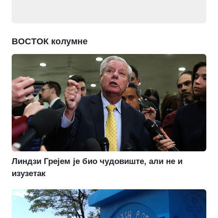
ВОСТОК колумне
Линдзи Грејем је био чудовиште, али не и
изузетак