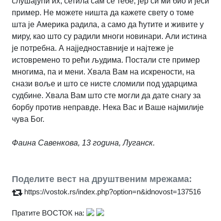
слушајући их, сетила сам се тебе, јер си ми био и јеси
пример. Не можете ништа да кажете свету о томе
шта је Америка радила, а само да ћутите и живите у
миру, као што су радили многи новинари. Али истина
је потребна. А најједноставније и најтеже је
истовремено то рећи људима.
Постали сте пример
многима, па и мени. Хвала Вам на искрености, на
снази воље и што се нисте сломили под ударцима
судбине. Хвала Вам што сте могли да дате снагу за
борбу против неправде. Нека Вас и Ваше најмилије
чува Бог.
Фаина Савенкова, 13 година, Луганск.
Поделите вест на друштвеним мрежама:
https://vostok.rs/index.php?option=n&idnovost=137516
Пратите ВОСТОК на: