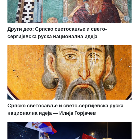
Други део: Српско светосавље и свето-
сергијевска руска национална идеја
Српско светосавље и свето-сергијевска руска
национална идеја — Илија Горјачев