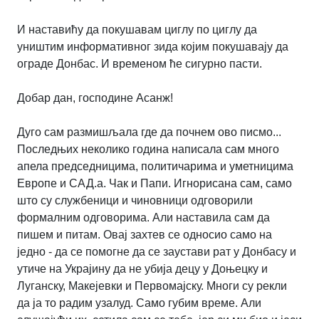
И наставићу да покушавам циглу по циглу да
уништим информативног зида којим покушавају да
ограде Донбас. И временом ће сигурно пасти.
Добар дан, господине Асанж!
Дуго сам размишљала где да почнем ово писмо...
Последњих неколико година написала сам много
апела председницима, политичарима и уметницима
Европе и САД.а. Чак и Папи. Игнорисана сам, само
што су службеници и чиновници одговорили
формалним одговорима. Али наставила сам да
пишем и питам. Овај захтев се односио само на
једно - да се помогне да се заустави рат у Донбасу и
утиче на Украјину да не убија децу у Доњецку и
Луганску, Макејевки и Первомајску. Многи су рекли
да ја то радим узалуд. Само губим време. Али