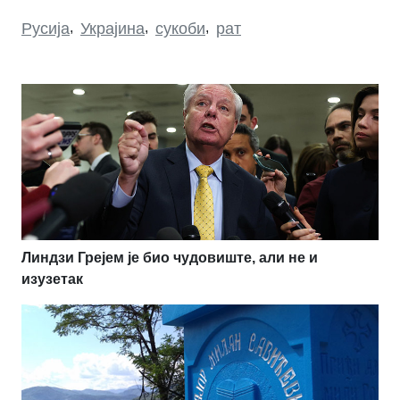
Русија
,
Украјина
,
сукоби
,
рат
Линдзи Грејем је био чудовиште, али не и
изузетак