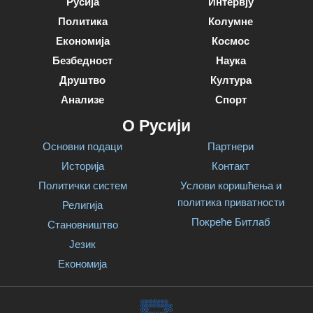
Русија
Интервју
Политика
Колумне
Економија
Космос
Безбедност
Наука
Друштво
Култура
Анализе
Спорт
О Русији
Основни подаци
Партнери
Историја
Контакт
Политички систем
Услови коришћења и
политика приватности
Религија
Покреће Битлаб
Становништво
Језик
Економија