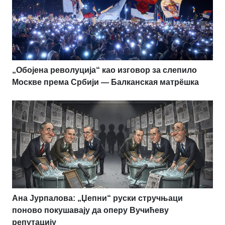
„Обојена револуција“ као изговор за слепило
Москве према Србији — Балканская матрёшка
Ана Јурпалова: „Џепни“ руски стручњаци
поново покушавају да оперу Вучићеву
репутацију