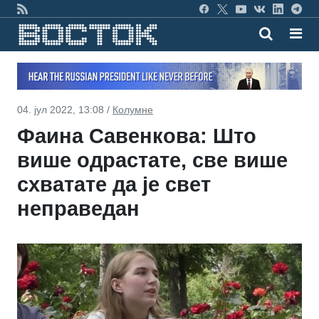
04. јул 2022, 13:08 /
Колумне
Фаина Савенкова: Што
више одрастате, све више
схватате да је свет
неправедан