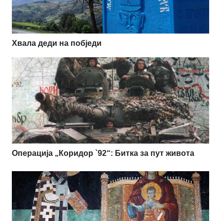
Хвала деди на побједи
Операција „Коридор `92“: Битка за пут живота