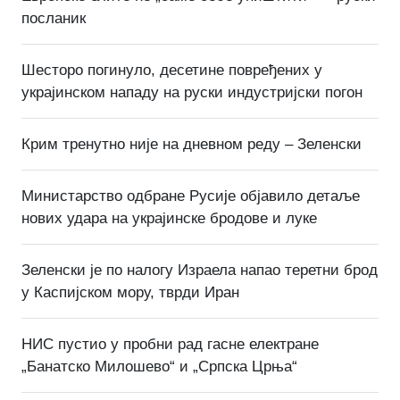
посланик
Шесторо погинуло, десетине повређених у
украјинском нападу на руски индустријски погон
Крим тренутно није на дневном реду – Зеленски
Министарство одбране Русије објавило детаље
нових удара на украјинске бродове и луке
Зеленски је по налогу Израела напао теретни брод
у Каспијском мору, тврди Иран
НИС пустио у пробни рад гасне електране
„Банатско Милошево“ и „Српска Црња“