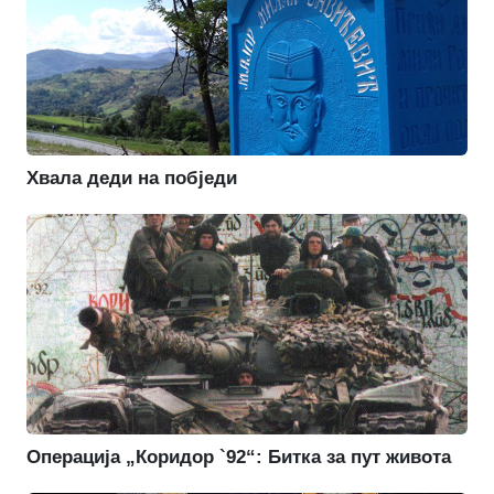
Хвала деди на побједи
Операција „Коридор `92“: Битка за пут живота