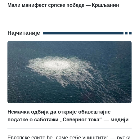
Мали манифест српске победе — Кршљанин
Најчитаније
Немачка одбија да открије обавештајне
податке о саботажи „Северног тока“ — медији
Европске елите ће „саме себе уништити“ — руски