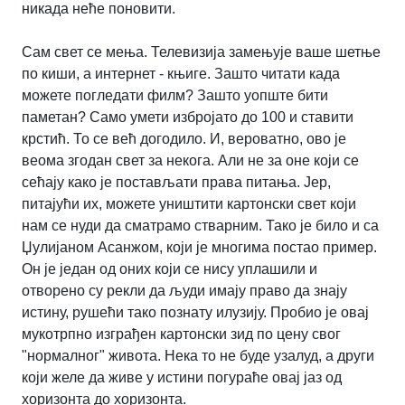
никада неће поновити.
Сам свет се мења. Телевизија замењује ваше шетње
по киши, а интернет - књиге. Зашто читати када
можете погледати филм? Зашто уопште бити
паметан? Само умети избројато до 100 и ставити
крстић. То се већ догодило. И, вероватно, ово је
веома згодан свет за некога. Али не за оне који се
сећају како је постављати права питања. Јер,
питајући их, можете уништити картонски свет који
нам се нуди да сматрамо стварним. Тако је било и са
Џулијаном Асанжом, који је многима постао пример.
Он је један од оних који се нису уплашили и
отворено су рекли да људи имају право да знају
истину, рушећи тако познату илузију. Пробио је овај
мукотрпно изграђен картонски зид по цену свог
"нормалног" живота. Нека то не буде узалуд, а други
који желе да живе у истини погураће овај јаз од
хоризонта до хоризонта.