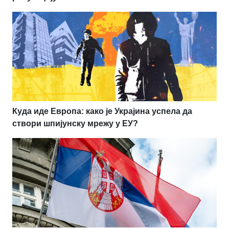
Куда иде Европа: како је Украјина успела да
створи шпијунску мрежу у ЕУ?