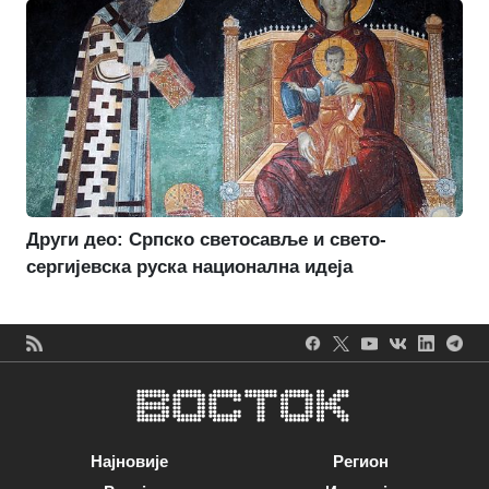
Други део: Српско светосавље и свето-
сергијевска руска национална идеја
Најновије
Регион