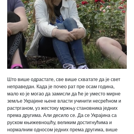
Што више одрастате, све више схватате да је свет
неправедан. Када је почео рат пре осам година,
мало ко је могао да замисли да ће је уместо мирне
земље Украјине њене власти учинити несрећном и
растрганом, уз жестоку мржњу становника једних
према другима. Али десило се. Да се ​​Украјина са
руском књижевношћу, великим достигнућима и
нормалним односом једних према другима, више