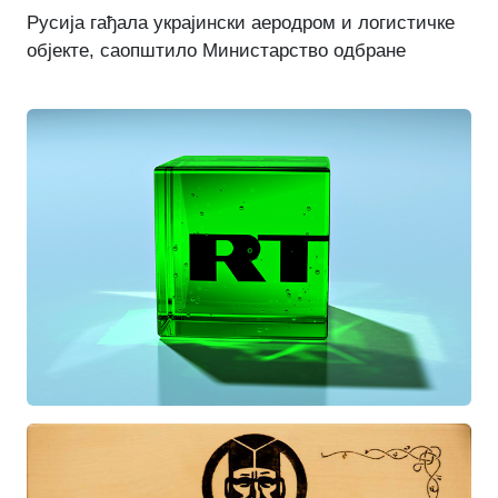
Русија гађала украјински аеродром и логистичке
објекте, саопштило Министарство одбране