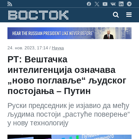
24. нов. 2023, 17:14 /
Наука
РТ: Вештачка
интелигенција означава
„ново поглавље“ људског
постојања – Путин
Руски председник је изјавио да међу
људима постоји „растуће поверење“
у нову технологију