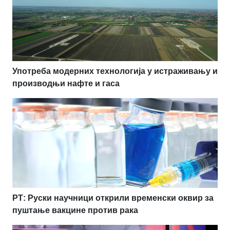
Употреба модерних технологија у истраживању и
производњи нафте и гаса
РТ: Руски научници открили временски оквир за
пуштање вакцине против рака