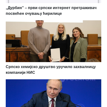
„Дурбин“ – први српски интернет претраживач
посвећен очувању ћирилице
Српско хемијско друштво уручило захвалницу
компанији НИС