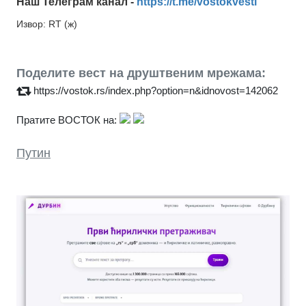
Наш Телеграм канал -
https://t.me/vostokvesti
Извор: RT (ж)
Поделите вест на друштвеним мрежама:
https://vostok.rs/index.php?option=n&idnovost=142062
Пратите ВОСТОК на:
Путин