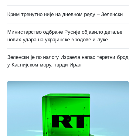
Крим тренутно није на дневном реду – Зеленски
Министарство одбране Русије објавило детаље
нових удара на украјинске бродове и луке
Зеленски је по налогу Израела напао теретни брод
у Каспијском мору, тврди Иран