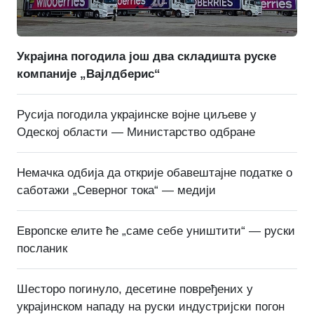
Украјина погодила још два складишта руске
компаније „Вајлдберис“
Русија погодила украјинске војне циљеве у
Одеској области — Министарство одбране
Немачка одбија да открије обавештајне податке о
саботажи „Северног тока“ — медији
Европске елите ће „саме себе уништити“ — руски
посланик
Шесторо погинуло, десетине повређених у
украјинском нападу на руски индустријски погон