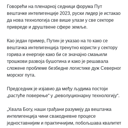
Говорећи на пленарној седници форума Пут
вештачке интелигенције 2023, руски лидер је истакао
да нова технологија све више улази у све секторе
привреде и друштвене сфере земље.
Као један пример, Путин је указао на то како се
вештачка интелигенција тренутно користи у сектору
горива и енергије како би се значајно смањили
трошкови развоја бушотина и како је решавала
сложене проблеме безбедне логистике дуж Северног
морског пута.
Председник је изјавио да међу људима постоји
„растуће поверење“ у „револуционарну технологију“.
„Хвала Богу, наши грађани разумеју да вештачка
интелигенција чини свакодневне процесе
једноставнијим и практичнијим, побољшава квалитет