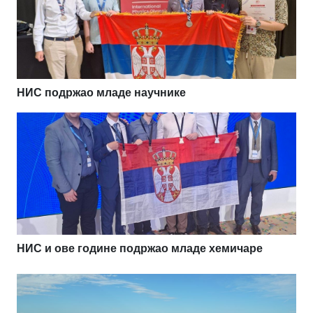
НИС подржао младе научнике
НИС и ове године подржао младе хемичаре