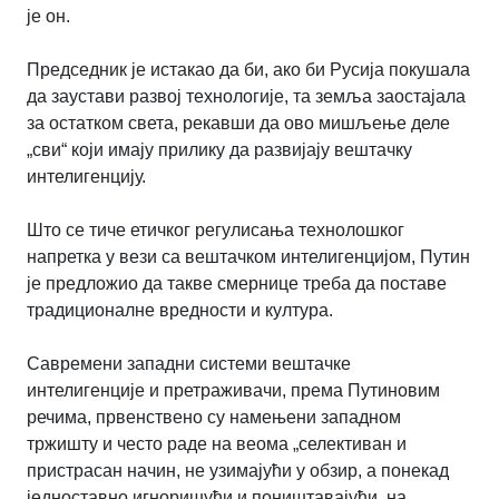
је он.
Председник је истакао да би, ако би Русија покушала
да заустави развој технологије, та земља заостајала
за остатком света, рекавши да ово мишљење деле
„сви“ који имају прилику да развијају вештачку
интелигенцију.
Што се тиче етичког регулисања технолошког
напретка у вези са вештачком интелигенцијом, Путин
је предложио да такве смернице треба да поставе
традиционалне вредности и култура.
Савремени западни системи вештачке
интелигенције и претраживачи, према Путиновим
речима, првенствено су намењени западном
тржишту и често раде на веома „селективан и
пристрасан начин, не узимајући у обзир, а понекад
једноставно игноришући и поништавајући, на