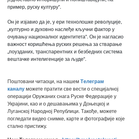
пример, руску културу“.
Он је изјавио да је, у ери технолошке револуције,
„културно и духовно наслеђе кључни фактор у
очувању националног идентитета“. Он је нагласио
важност коришћења руских решења за стварање
„поузданих, транспарентних и безбедних система
вештачке интелигенције за људе“.
Поштовани читаоци, на нашем
Tелеграм
каналу
можете пратити све вести о специјалној
операцији Оружаних снага Руске Федерације у
Украјини, као и о дешавањима у Доњецкој и
Луганској Народној Републици. Такође, можете
погледати видео снимке, карте и фотографије које
стално пристижу.