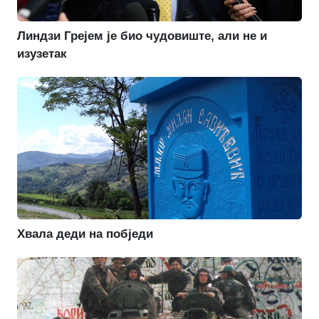
Линдзи Грејем је био чудовиште, али не и
изузетак
Хвала деди на побједи