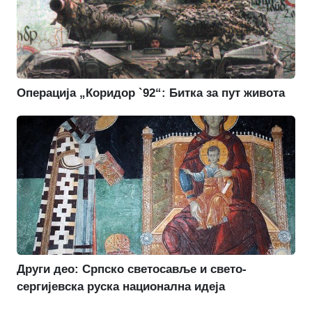
Операција „Коридор `92“: Битка за пут живота
Други део: Српско светосавље и свето-
сергијевска руска национална идеја