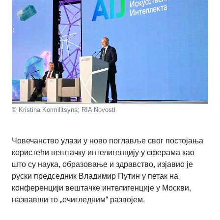
© Kristina Kormilitsyna; RIA Novosti
Човечанство улази у ново поглавље свог постојања
користећи вештачку интелигенцију у сферама као
што су наука, образовање и здравство, изјавио је
руски председник Владимир Путин у петак на
конференцији вештачке интелигенције у Москви,
назвавши то „очигледним“ развојем.