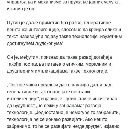
управљања и механизме за пружање јавних услуга“,
изјавио је он.
Путин је даље приметио брз развој генеративне
вештачке интелигенције, способне да креира слике и
текст, називајући појаву такве технологије „изузетним
достигнућем људског ума“.
Он је, међутим, признао да такав развој догађаја
такође поставља питања о етичким, моралним и
друштвеним импликацијама такве технологије.
„Постоје чак и предлози да се паузира даљи рад
генеративне и такозване јаке вештачке
интелигенције“, изјавио је Путин, али је инсистирао
да будућност „не лежи у забранама“ развоја
технологије. „Једноставно је немогуће то забранити,
технологија ће се ионако развијати. Ако нешто
забранимо, то ће се развијати негде другде“, изјавио