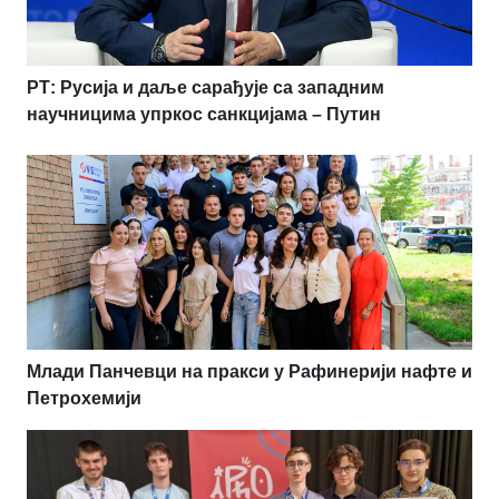
РТ: Русија и даље сарађује са западним
научницима упркос санкцијама – Путин
Млади Панчевци на пракси у Рафинерији нафте и
Петрохемији