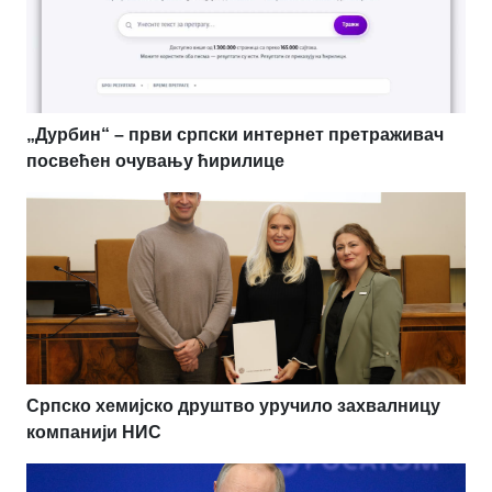
„Дурбин“ – први српски интернет претраживач
посвећен очувању ћирилице
Српско хемијско друштво уручило захвалницу
компанији НИС