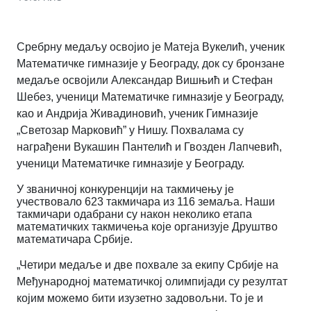
Сребрну медаљу освојио је Матеја Вукелић, ученик
Математичке гимназије у Београду, док су бронзане
медаље освојили Александар Вишњић и Стефан
Шебез, ученици Математичке гимназије у Београду,
као и Андрија Живадиновић, ученик Гимназије
„Светозар Марковић” у Нишу. Похвалама су
награђени Вукашин Пантелић и Гвозден Лапчевић,
ученици Математичке гимназије у Београду.
У званичној конкуренцији на такмичењу је
учествовало 623 такмичара из 116 земаља. Наши
такмичари одабрани су након неколико етапа
математичких такмичења које организује Друштво
математичара Србије.
„Четири медаље и две похвале за екипу Србије на
Међународној математичкој олимпијади су резултат
којим можемо бити изузетно задовољни. То је и