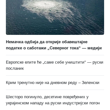
Немачка одбија да открије обавештајне
податке о саботажи „Северног тока“ — медији
Европске елите ће „саме себе уништити“ — руски
посланик
Крим тренутно није на дневном реду – Зеленски
Шесторо погинуло, десетине повређених у
украјинском нападу на руски индустријски погон