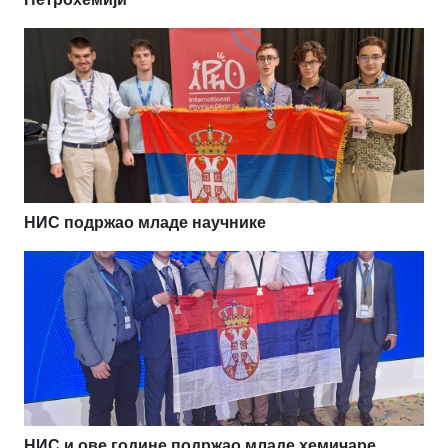
НИС подржао младе научнике
НИС и ове године подржао младе хемичаре