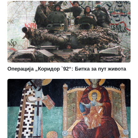
Операција „Коридор `92“: Битка за пут живота