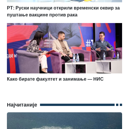
РТ: Руски научници открили временски оквир за
пуштање вакцине против рака
Како бирате факултет и занимање — НИС
Најчитаније