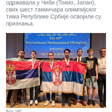
одржавала у Чиби (Токио, Јапан),
свих шест такмичара олимпијског
тима Републике Србије освојили су
признања.
Фото: НИС