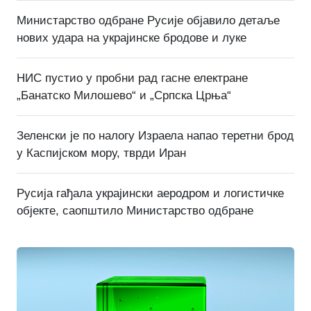
Министарство одбране Русије објавило детаље
нових удара на украјинске бродове и луке
НИС пустио у пробни рад гасне електране
„Банатско Милошево“ и „Српска Црња“
Зеленски је по налогу Израела напао теретни брод
у Каспијском мору, тврди Иран
Русија гађала украјински аеродром и логистичке
објекте, саопштило Министарство одбране