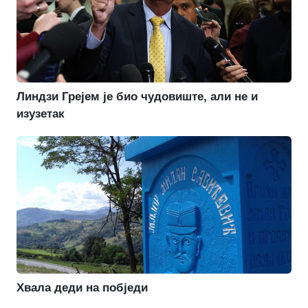
Линдзи Грејем је био чудовиште, али не и
изузетак
Хвала деди на побједи