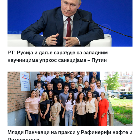
РТ: Русија и даље сарађује са западним
научницима упркос санкцијама – Путин
Млади Панчевци на пракси у Рафинерији нафте и
Петрохемији