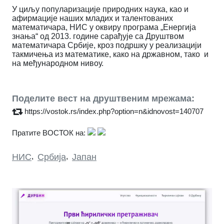
У циљу популаризације природних наука, као и
афирмације наших младих и талентованих
математичара, НИС у оквиру програма „Енергија
знања“ од 201
3
. године сарађује са Друштвом
математичара Србије, кроз подршку у реализацији
такмичења из математике, како на државном, тако и
на међународном нивоу.
Поделите вест на друштвеним мрежама:
https://vostok.rs/index.php?option=n&idnovost=140707
Пратите ВОСТОК на:
НИС
,
Србија
,
Јапан