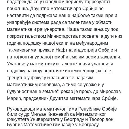
подстрек да се у наредном периоду тај резултат
побољша. Друштво математичара Србије ће
наставити да подржава наше најбоље такмичаре и
унапређује система рада са талентима у области
математике и рачунарства. Наша такмичења су под
покровитељством Министарства просвете, а дуги низ
година подршку нашој екипи на међународним
такмичењима пружа и Нафтна индустрија Србије и
на тој континуираној помоћи смо им веома захвални.
Улагање у математику и таленте значи улагање и
подршку развоју вештачке интелигенције, која је
тренутно у фокусу и заснива се на јаким
математичким основама, а тиме се улаже и у
будућност наше земље“, рекао је проф. др Мирослав
Марић, председник Друштва математичара Србије.
Руководиоци математичког тима Републике Србије
били су др Миљан Кнежевић са Математичког
факултета Универзитета у Београду и Теодор вон
Бург из Математичке гимназије у Београду.