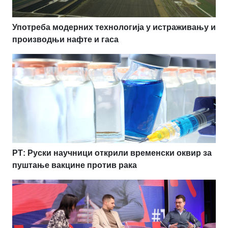
Употреба модерних технологија у истраживању и
производњи нафте и гаса
РТ: Руски научници открили временски оквир за
пуштање вакцине против рака