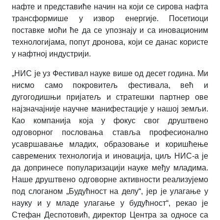
нафте и представиће начин на који се сирова нафта
трансформише у извор енергије. Посетиоци
поставке моћи ће да се упознају и са иновационим
технологијама, попут дронова, који се данас користе
у нафтној индустрији.
„НИС је уз Фестивал науке више од десет година. Ми
нисмо само покровитељ фестивала, већ и
дугогодишњи пријатељ и стратешки партнер ове
најзначајније научне манифестације у нашој земљи.
Као компанија која у фокус свог друштвено
одговорног пословања ставља професионално
усавршавање младих, образовање и коришћење
савремених технологија и иновација, циљ НИС-а је
да допринесе популаризацији науке међу младима.
Наше друштвено одговорне активности реализујемо
под слоганом „Будућност на делу“, јер је улагање у
науку и у младе улагање у будућност“, рекао је
Стефан Деспотовић, директор Центра за односе са