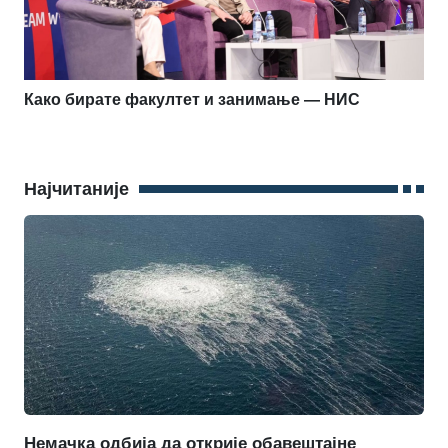
Како бирате факултет и занимање — НИС
Најчитаније
Немачка одбија да открије обавештајне