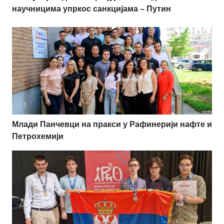
научницима упркос санкцијама – Путин
Млади Панчевци на пракси у Рафинерији нафте и
Петрохемији