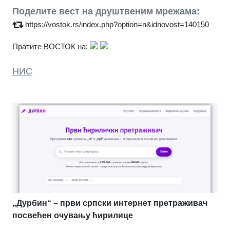
Поделите вест на друштвеним мрежама:
https://vostok.rs/index.php?option=n&idnovost=140150
Пратите ВОСТОК на:
НИС
„Дурбин“ – први српски интернет претраживач
посвећен очувању ћирилице