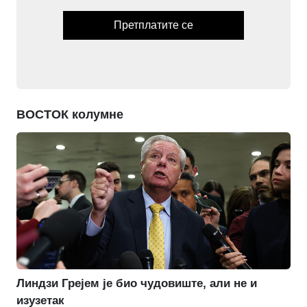
Претплатите се
ВОСТОК колумне
Линдзи Грејем је био чудовиште, али не и
изузетак