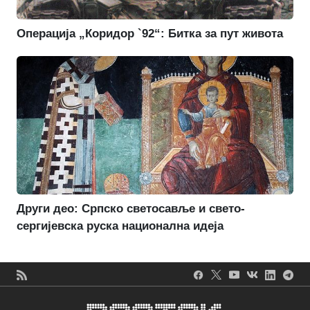
Операција „Коридор `92“: Битка за пут живота
Други део: Српско светосавље и свето-
сергијевска руска национална идеја