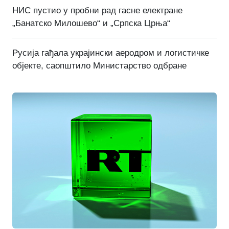
НИС пустио у пробни рад гасне електране
„Банатско Милошево“ и „Српска Црња“
Русија гађала украјински аеродром и логистичке
објекте, саопштило Министарство одбране