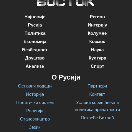
Најновије
Регион
Русија
Интервју
Политика
Колумне
Економија
Космос
Безбедност
Наука
Друштво
Култура
Анализе
Спорт
О Русији
Основни подаци
Партнери
Историја
Контакт
Политички систем
Услови коришћења и
политика приватности
Религија
Покреће Битлаб
Становништво
Језик