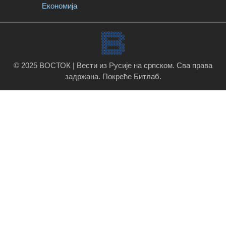
Економија
© 2025 ВОСТОК | Вести из Русије на српском. Сва права
задржана.
Покреће Битлаб
.