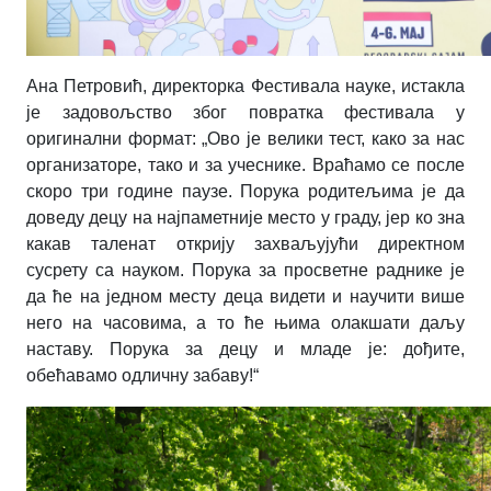
Ана Петровић, директорка Фестивала науке, истакла
је задовољство због повратка фестивала у
оригинални формат: „Ово је велики тест, како за нас
организаторе, тако и за учеснике. Враћамо се после
скоро три године паузе. Порука родитељима је да
доведу децу на најпаметније место у граду, јер ко зна
какав таленат открију захваљујући директном
сусрету са науком. Порука за просветне раднике је
да ће на једном месту деца видети и научити више
него на часовима, а то ће њима олакшати даљу
наставу. Порука за децу и младе је: дођите,
обећавамо одличну забаву!“