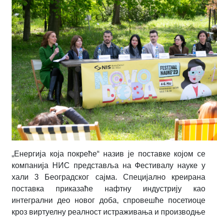
„Енергија која покреће“ назив је поставке којом се
компанија НИС представља на Фестивалу науке у
хали 3 Београдског сајма. Специјално креирана
поставка приказаће нафтну индустрију као
интегрални део новог доба, спровешће посетиоце
кроз виртуелну реалност истраживања и производње