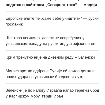
податке о саботажи „Северног тока“ — медији
Европске елите ће „саме себе уништити“ — руски
посланик
Шесторо погинуло, десетине повређених у
украјинском нападу на руски индустријски погон
Крим тренутно није на дневном реду – Зеленски
Министарство одбране Русије објавило детаље
нових удара на украјинске бродове и луке
Зеленски је по налогу Израела напао теретни брод
у Каспијском мору, тврди Иран