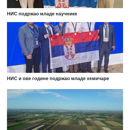
НИС подржао младе научнике
НИС и ове године подржао младе хемичаре