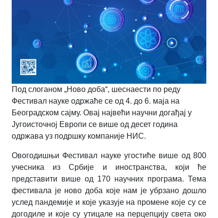
Под слоганом „Ново доба“, шеснаести по реду
Фестивал науке одржаће се од 4. до 6. маја на
Београдском сајму. Овај највећи научни догађај у
Југоисточној Европи се више од десет година
одржава уз подршку компаније НИС.
Овогодишњи Фестивал науке угостиће више од 800
учесника из Србије и иностранства, који ће
представити више од 170 научних програма. Тема
фестивала је ново доба које нам је убрзано дошло
услед пандемије и које указује на промене које су се
догодиле и које су утицале на перцепцију света око