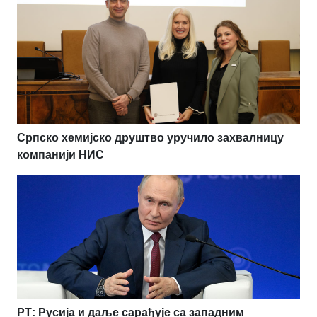
Српско хемијско друштво уручило захвалницу
компанији НИС
РТ: Русија и даље сарађује са западним