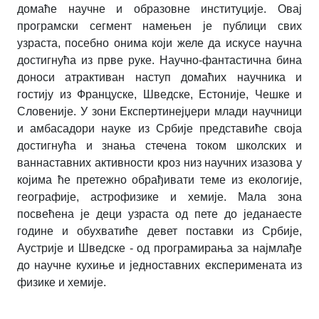
домаће научне и образовне институције. Овај
програмски сегмент намењен је публици свих
узраста, посебно онима који желе да искусе научна
достигнућа из прве руке. Научно-фантастична бина
доноси атрактиван наступ домаћих научника и
гостију из Француске, Шведске, Естоније, Чешке и
Словеније. У зони Експертинејџери млади научници
и амбасадори науке из Србије представиће своја
достигнућа и знања стечена током школских и
ваннаставних активности кроз низ научних изазова у
којима ће претежно обрађивати теме из екологије,
географије, астрофизике и хемије. Мала зона
посвећена је деци узраста од пете до једанаесте
године и обухватиће девет поставки из Србије,
Аустрије и Шведске - од програмирања за најмлађе
до научне кухиње и једноставних експеримената из
физике и хемије.