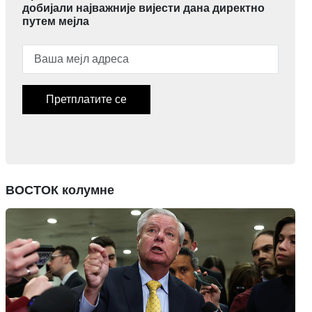
добијали најважније вијести дана директно
путем мејла
Претплатите се
ВОСТОК колумне