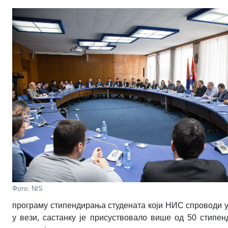
Фото: NIS
програму стипендирања студената који НИС спроводи у 
у вези, састанку је присуствовало више од 50 стипен