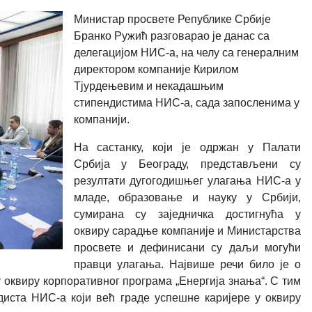
Министар просвете Републике Србије
Бранко Ружић разговарао је данас са
делегацијом НИС-а, на челу са генералним
директором компаније Кирилом
Тјурдењевим и некадашњим
стипендистима НИС-а, сада запосленима у
компанији.
На састанку, који је одржан у Палати
Србија у Београду, представљени су
резултати дугогодишњег улагања НИС-а у
младе, образовање и науку у Србији,
сумирана су заједничка достигнућа у
оквиру сарадње компаније и Министарства
просвете и дефинисани су даљи могући
правци улагања. Највише речи било је о
оквиру корпоративног програма „Енергија знања“. С тим
диста НИС-а који већ граде успешне каријере у оквиру