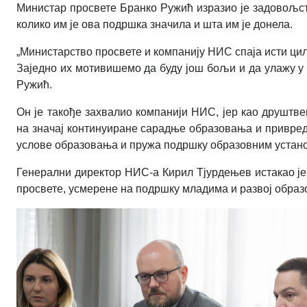
Министар просвете Бранко Ружић изразио је задовољст
колико им је ова подршка значила и шта им је донела.
„Министарство просвете и компанију НИС спаја исти циљ
Заједно их мотивишемо да буду још бољи и да улажу у 
Ружић.
Он је такође захвалио компанији НИС, јер као друштве
на значај континуиране сарадње образовања и привреде
услове образовања и пружа подршку образовним устано
Генерални директор НИС-а Кирил Тјурдењев истакао је
просвете, усмерене на подршку младима и развој образ