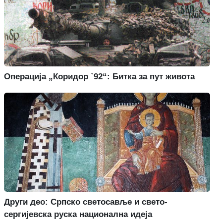
Операција „Коридор `92“: Битка за пут живота
Други део: Српско светосавље и свето-
сергијевска руска национална идеја