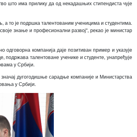
во што има прилику да од некадашњих стипендиста чује
, а то је подршка талентованим ученицима и студентима.
своје знање и професионални развој“, рекао је министар
но одговорна компанија даје позитиван пример и указује
, подржава талентоване ученике и студенте, унапређује
вама у Србији.
 значај дугогодишње сарадње компаније и Министарства
овања у Србији.