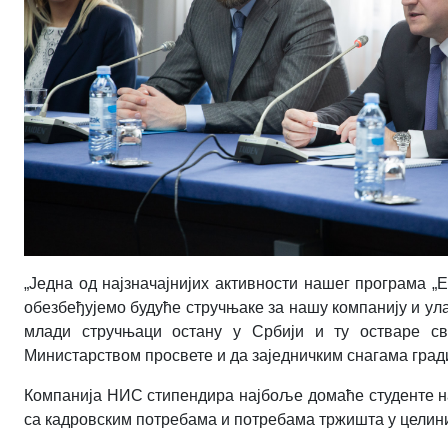
„Једна од најзначајнијих активности нашег програма „Е
обезбеђујемо будуће стручњаке за нашу компанију и ула
млади стручњаци остану у Србији и ту остваре св
Министарством просвете и да заједничким снагама град
Компанија НИС стипендира најбоље домаће студенте на 
са кадровским потребама и потребама тржишта у целини