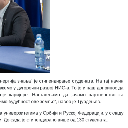
нергија знања“ је стипендирање студената. На тај начин
жемо у дугорочни развој НИС-а. То је и наш допринос да
оје каријере. Настављамо да јачамо партнерство са
имо будућност ове земље“, навео је Тјурдењев.
универзитетима у Србији и Руској Федерацији, у складу
. До сада је стипендирано више од 130 студената.