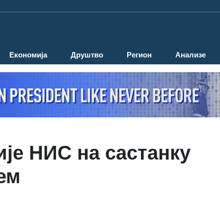
Економија
Друштво
Регион
Анализе
је НИС на састанку
ем