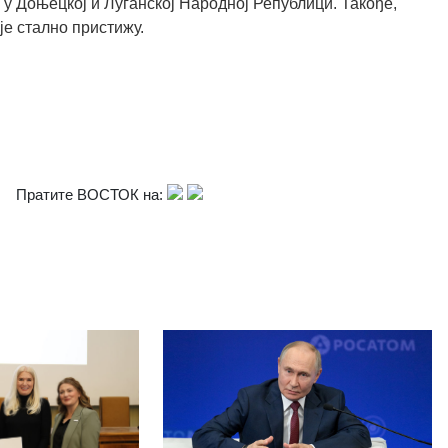
 у Доњецкој и Луганској Народној Републици. Такође,
је стално пристижу.
Пратите ВОСТОК на: