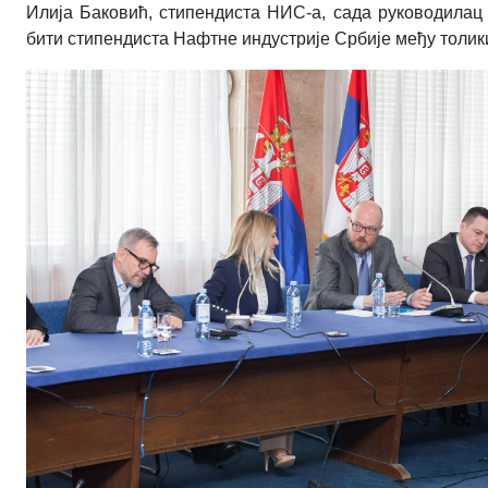
Илија Баковић, стипендиста НИС-а, сада руководилац ј
бити стипендиста Нафтне индустрије Србије међу толик