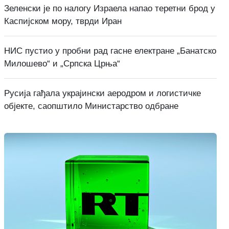
Зеленски је по налогу Израела напао теретни брод у
Каспијском мору, тврди Иран
НИС пустио у пробни рад гасне електране „Банатско
Милошево“ и „Српска Црња“
Русија гађала украјински аеродром и логистичке
објекте, саопштило Министарство одбране