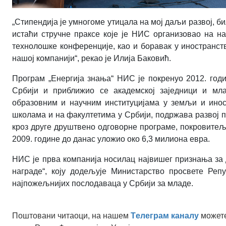
„Стипендија је умногоме утицала на мој даљи развој, б
истаћи стручне праксе које је НИС организовао на н
технолошке конференције, као и боравак у иностранств
нашој компанији“, рекао је Илија Баковић.
Програм „Енергија знања“ НИС је покренуо 2012. год
Србији и приближио се академској заједници и мл
образовним и научним институцијама у земљи и инос
школама и на факултетима у Србији, подржава развој пр
кроз друге друштвено одговорне програме, покровитељс
2009. године до данас уложио око 6,3 милиона евра.
НИС је прва компанија носилац највишег признања за 
награде“, коју додељује Министарство просвете Реп
најпожељнијих послодаваца у Србији за младе.
Поштовани читаоци, на нашем
Tелеграм каналу
можете