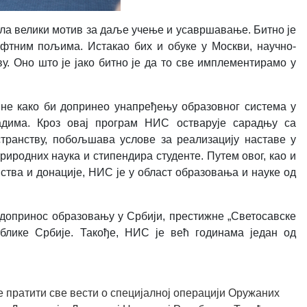
ила велики мотив за даље учење и усавршавање. Битно је
афтним пољима. Истакао бих и обуке у Москви, научно-
у. Оно што је јако битно је да то све имплементирамо у
ине како би допринео унапређењу образовног система у
адима. Кроз овај програм НИС остварује сарадњу са
транству, побољшава услове за реализацију наставе у
иродних наука и стипендира студенте. Путем овог, као и
тва и донације, НИС је у област образовања и науке од
допринос образовању у Србији, престижне „Светосавске
ублике Србије. Такође, НИС је већ годинама један од
 пратити све вести о специјалној операцији Оружаних