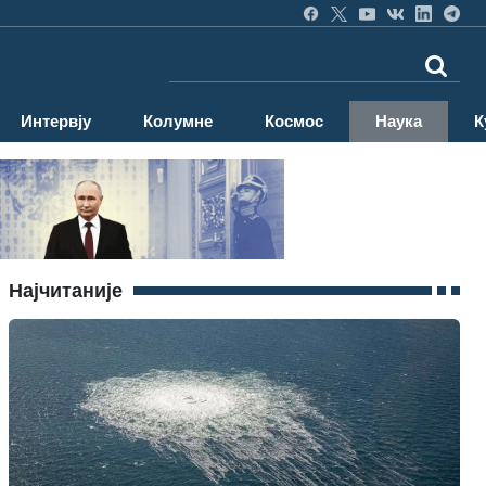
Интервју
Колумне
Космос
Наука
К
Најчитаније