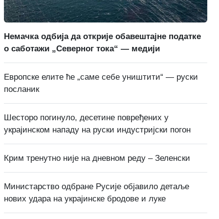
Немачка одбија да открије обавештајне податке
о саботажи „Северног тока“ — медији
Европске елите ће „саме себе уништити“ — руски
посланик
Шесторо погинуло, десетине повређених у
украјинском нападу на руски индустријски погон
Крим тренутно није на дневном реду – Зеленски
Министарство одбране Русије објавило детаље
нових удара на украјинске бродове и луке