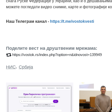
снага Руске Федерације у Украјини, као и о дешавањима
можете погледати видео снимке, карте и фотографије ко
Наш Телеграм канал -
https://t.me/vostokvesti
Поделите вест на друштвеним мрежама:
https://vostok.rs/index.php?option=n&idnovost=139949
НИС
,
Србија