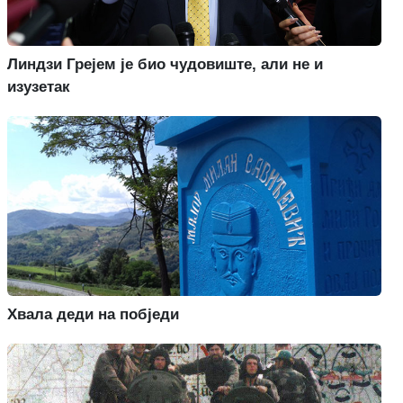
Линдзи Грејем је био чудовиште, али не и
изузетак
Хвала деди на побједи