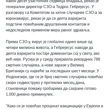
након десет узастопних седмица опадања, рекао је
генерални директор СЗО-а Тедрос Гебрејесус. У
разговору са Комитетом за хитне случајеве СЗО-а за
коронавирус, рекао је да се делта варијанта
подстиче повећаним друштвеним контактом и
недоследном применом мера јавног здравља.
Према СЗО-у, вирус је глобално однео више од
четири милиона живота, а Гебрејесус наводи да
делта варијанта постаје доминантан сој у свету, ако
већ није. Русија је у среду пријавила рекордних 786
смртних случајева, а нове заразе у Великој
Британији су највеће за последњих шест месеци. У
Индонезији, где се је број смртних случајева повећао
скоро седмоструко у протеклих месец дана,
становници помажу гробарима да сахране готово
1.000 дневно преминулих.
"Како се је повећао проценат вакцинације у Европи и