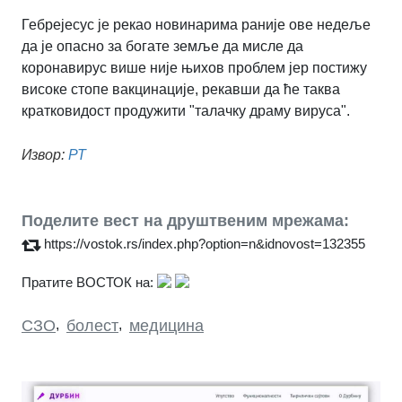
Гебрејесус је рекао новинарима раније ове недеље
да је опасно за богате земље да мисле да
коронавирус више није њихов проблем јер постижу
високе стопе вакцинације, рекавши да ће таква
кратковидост продужити "талачку драму вируса".
Извор:
РТ
Поделите вест на друштвеним мрежама:
https://vostok.rs/index.php?option=n&idnovost=132355
Пратите ВОСТОК на:
СЗО
,
болест
,
медицина