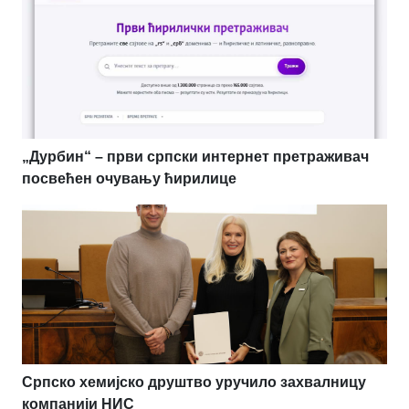
„Дурбин“ – први српски интернет претраживач
посвећен очувању ћирилице
Српско хемијско друштво уручило захвалницу
компанији НИС