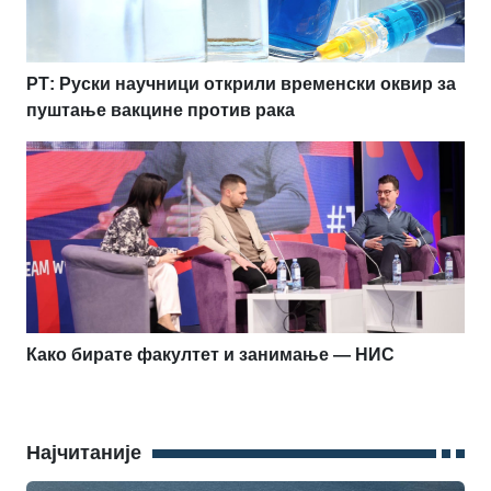
РТ: Руски научници открили временски оквир за
пуштање вакцине против рака
Како бирате факултет и занимање — НИС
Најчитаније