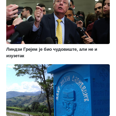
Линдзи Грејем је био чудовиште, али не и
изузетак