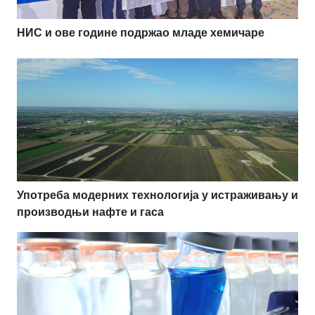
НИС и ове године подржао младе хемичаре
Употреба модерних технологија у истраживању и
производњи нафте и гаса