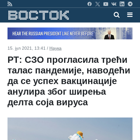
15. јул 2021, 13:41 /
Наука
РТ: СЗО прогласила трећи
талас пандемије, наводећи
да се успех вакцинације
анулира због ширења
делта соја вируса