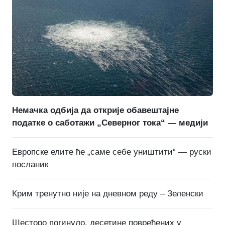
Немачка одбија да открије обавештајне
податке о саботажи „Северног тока“ — медији
Европске елите ће „саме себе уништити“ — руски
посланик
Крим тренутно није на дневном реду – Зеленски
Шесторо погинуло, десетине повређених у