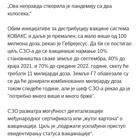
„Ова неправда створила је пандемију са два
колосека.“
Обим иницијативе за дистрибуцију вакцине система
КОВАКС и даље је премален, са мало више од 100
милиона доза, рекао је Гебрејесус. Да би се постигао
циљ СЗО-а да се вакцинише најмање 10%
становништва сваке земље до септембра, 40% до
краја 2021. и 70% до средине 2022. године, свету ће
требати 11 милијарди доза. Земље Г7 обавезале су
се да ће донирати комбинованих милијарду доза
током следеће године, али је шеф СЗО-а рекао да је
"потребно много више и много брже".
СЗО разматра могућност дигитализације
међународног сертификата или „жутог картона“ о
вакцинацији. Циљ је „подржати усклађени приступ
евидентирању статуса вакцинације“.