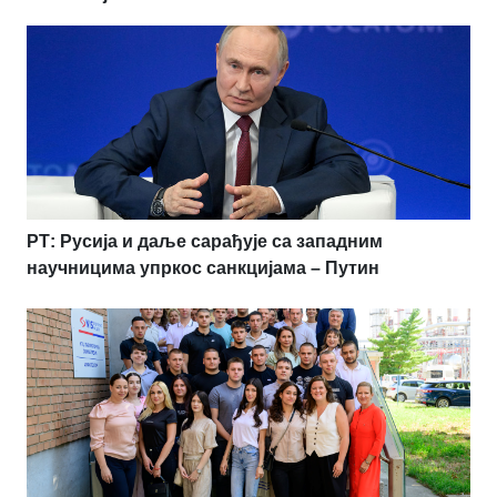
РТ: Русија и даље сарађује са западним
научницима упркос санкцијама – Путин