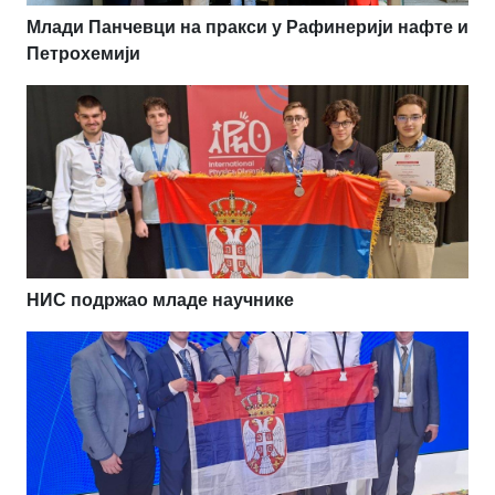
Млади Панчевци на пракси у Рафинерији нафте и
Петрохемији
НИС подржао младе научнике