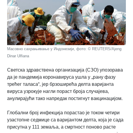
Масовно сахрањивање у Индонезији, фото: © REUTERS/Ajeng
Dinar Ulfiana
Светска здравствена организација (СЗО) упозорава
да је пандемија коронавируса ушла у „рану фазу
трећег таласа“, јер брзоширећа делта варијанта
вируса узрокује нагли пораст броја случајева,
анулирајући тако напредак постигнут вакцинацијом.
Глобални број инфекција порастао је током четири
узастопне седмице са варијантом делта, која је сада
присутна у 111 земаља, а смртност поново расте