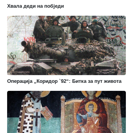
Хвала деди на побједи
Операција „Коридор `92“: Битка за пут живота