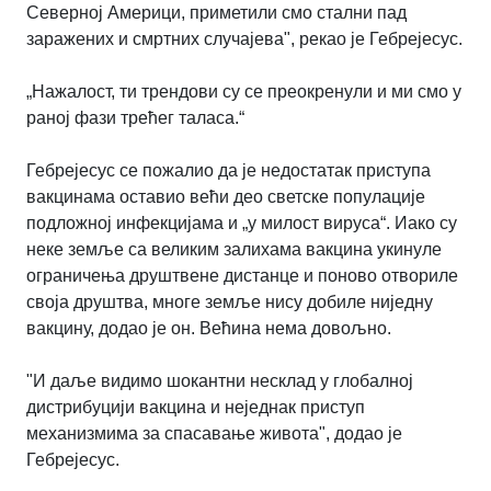
Северној Америци, приметили смо стални пад
заражених и смртних случајева", рекао је Гебрејесус.
„Нажалост, ти трендови су се преокренули и ми смо у
раној фази трећег таласа.“
Гебрејесус се пожалио да је недостатак приступа
вакцинама оставио већи део светске популације
подложној инфекцијама и „у милост вируса“. Иако су
неке земље са великим залихама вакцина укинуле
ограничења друштвене дистанце и поново отвориле
своја друштва, многе земље нису добиле ниједну
вакцину, додао је он. Већина нема довољно.
"И даље видимо шокантни несклад у глобалној
дистрибуцији вакцина и неједнак приступ
механизмима за спасавање живота", додао је
Гебрејесус.