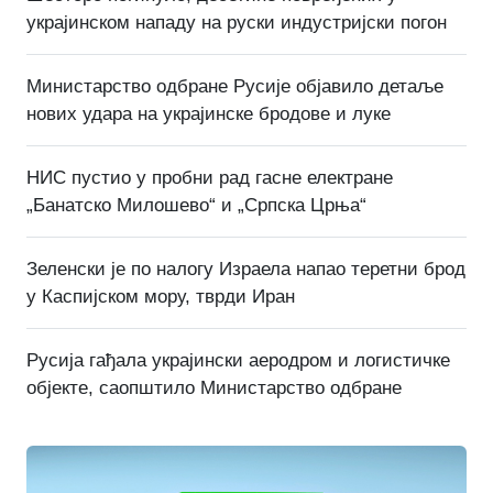
украјинском нападу на руски индустријски погон
Министарство одбране Русије објавило детаље
нових удара на украјинске бродове и луке
НИС пустио у пробни рад гасне електране
„Банатско Милошево“ и „Српска Црња“
Зеленски је по налогу Израела напао теретни брод
у Каспијском мору, тврди Иран
Русија гађала украјински аеродром и логистичке
објекте, саопштило Министарство одбране