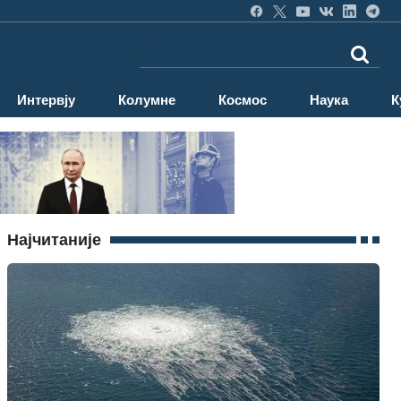
Интервју
Колумне
Космос
Наука
К
Најчитаније