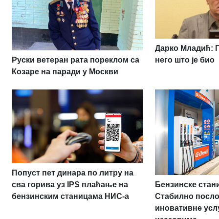
Дарко Младић: 
Руски ветеран рата пореклом са
него што је био
Козаре на паради у Москви
Попуст пет динара по литру на
Бензинске стан
сва горива уз IPS плаћање на
Стабилно посл
бензинским станицама НИС-а
иновативне усл