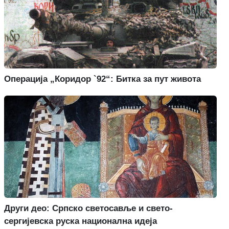
Операција „Коридор `92“: Битка за пут живота
Други део: Српско светосавље и свето-
сергијевска руска национална идеја