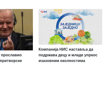
Компанија НИС наставља да
 прославио
подржава децу и младе упркос
 притворске
изазовним околностима