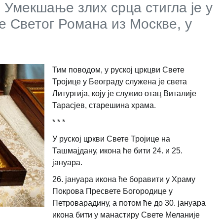
 Умекшање злих срца стигла је у
е Светог Романа из Москве, у
Тим поводом, у руској цркцви Свете
Тројице у Београду служена је света
Литургија, коју је служио отац Виталије
Тарасјев, старешинa храма.
* * *
У руској цркви Свете Тројице на
Ташмајдану, икона ће бити 24. и 25.
јануара.
26. јануара икона ће боравити у Храму
Покрова Пресвете Богородице у
Петроварадину, а потом ће до 30. јануара
икона бити у манастиру Свете Меланије