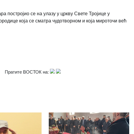
ра постројио се на улазу у цркву Свете Тројице у
городице која се сматра чудотворном и која мироточи већ
Пратите ВОСТОК на: