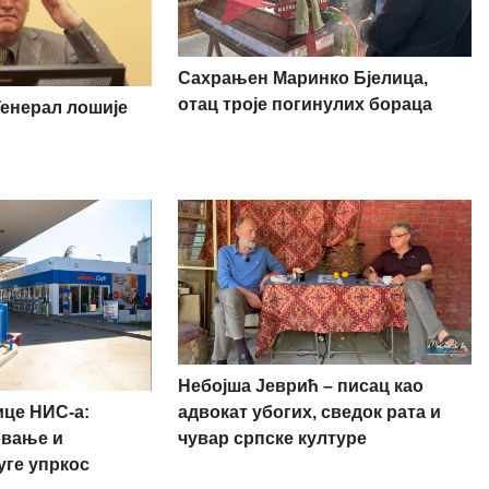
Сахрањен Маринко Бјелица,
отац троје погинулих бораца
Генерал лошије
Небојша Јеврић – писац као
ице НИС-а:
адвокат убогих, сведок рата и
овање и
чувар српске културе
уге упркос