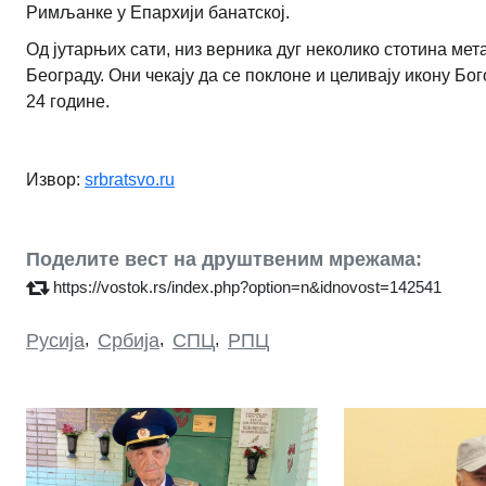
Римљанке у Епархији банатској.
Од јутарњих сати, низ верника дуг неколико стотина мета
Београду. Они чекају да се поклоне и целивају икону Бо
24 године.
Извор:
srbratsvo.ru
Поделите вест на друштвеним мрежама:
https://vostok.rs/index.php?option=n&idnovost=142541
Русија
,
Србија
,
СПЦ
,
РПЦ