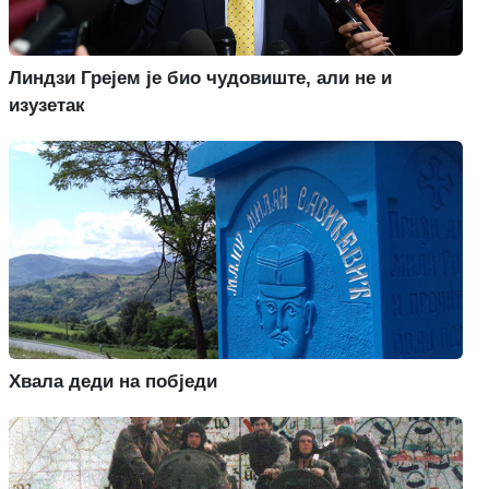
Линдзи Грејем је био чудовиште, али не и
изузетак
Хвала деди на побједи