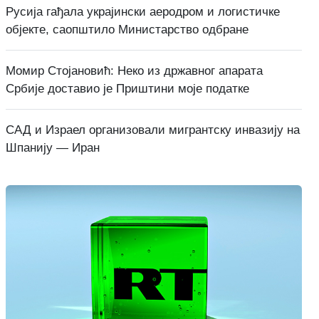
Русија гађала украјински аеродром и логистичке
објекте, саопштило Министарство одбране
Момир Стојановић: Неко из државног апарата
Србије доставио је Приштини моје податке
САД и Израел организовали мигрантску инвазију на
Шпанију — Иран