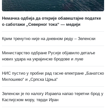
Немачка одбија да открије обавештајне податке
о саботажи „Северног тока“ — медији
Крим тренутно није на дневном реду – Зеленски
Министарство одбране Русије објавило детаље
нових удара на украјинске бродове и луке
НИС пустио у пробни рад гасне електране „Банатско
Милошево“ и „Српска Црња“
Зеленски је по налогу Израела напао теретни брод у
Каспијском мору, тврди Иран