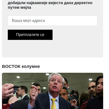
добијали најважније вијести дана директно
путем мејла
Претплатите се
ВОСТОК колумне