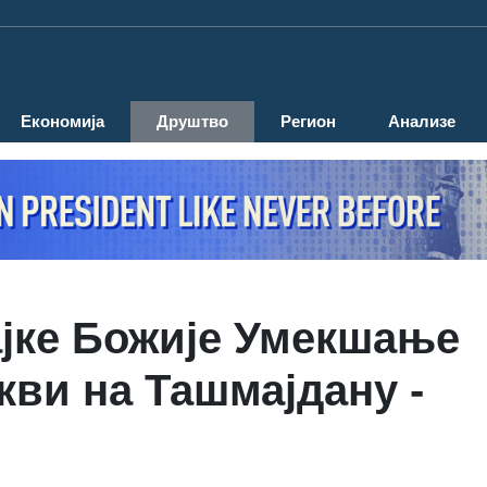
Економија
Друштво
Регион
Анализе
јке Божије Умекшање
ркви на Ташмајдану -