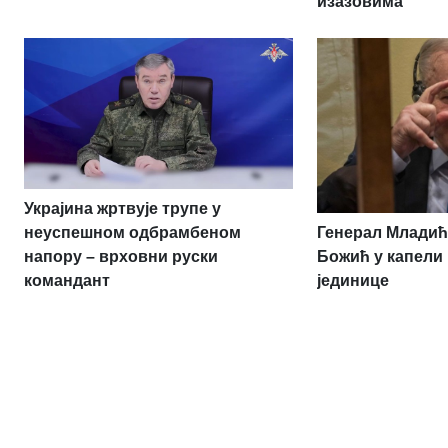
изазовима
Украјина жртвује трупе у
Генерал Младић
неуспешном одбрамбеном
Божић у капели
напору – врховни руски
јединице
командант