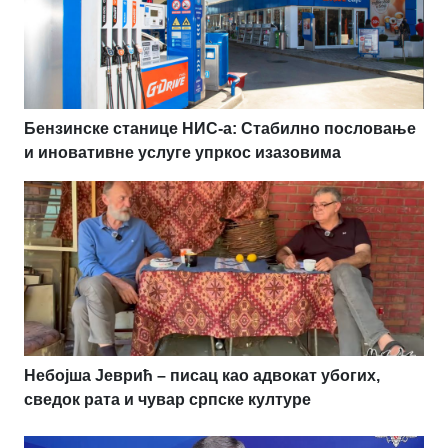
Бензинске станице НИС-а: Стабилно пословање
и иновативне услуге упркос изазовима
Небојша Јеврић – писац као адвокат убогих,
сведок рата и чувар српске културе