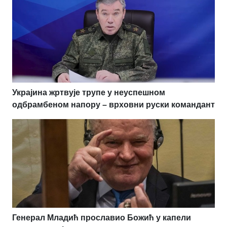
Украјина жртвује трупе у неуспешном
одбрамбеном напору – врховни руски командант
Генерал Младић прославио Божић у капели