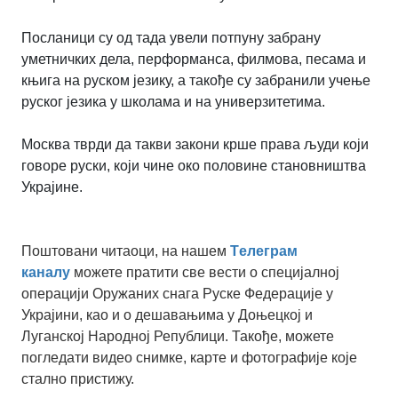
Посланици су од тада увели потпуну забрану
уметничких дела, перформанса, филмова, песама и
књига на руском језику, а такође су забранили учење
руског језика у школама и на универзитетима.
Москва тврди да такви закони крше права људи који
говоре руски, који чине око половине становништва
Украјине.
Поштовани читаоци, на нашем
Tелеграм
каналу
можете пратити све вести о специјалној
операцији Оружаних снага Руске Федерације у
Украјини, као и о дешавањима у Доњецкој и
Луганској Народној Републици. Такође, можете
погледати видео снимке, карте и фотографије које
стално пристижу.