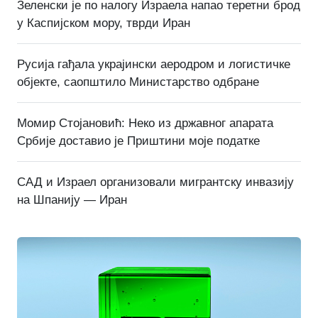
Зеленски је по налогу Израела напао теретни брод
у Каспијском мору, тврди Иран
Русија гађала украјински аеродром и логистичке
објекте, саопштило Министарство одбране
Момир Стојановић: Неко из државног апарата
Србије доставио је Приштини моје податке
САД и Израел организовали мигрантску инвазију
на Шпанију — Иран