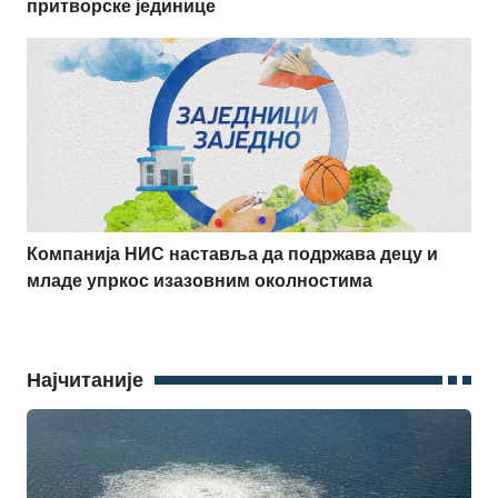
притворске јединице
Компанија НИС наставља да подржава децу и
младе упркос изазовним околностима
Најчитаније