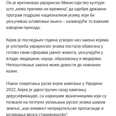
Он је критиковао украјинско Министарство културе
што „нема прилике ни времена“ да одобри државни
програм подршке националном језику, који би
укључивао штампање књига – називајући то важним
извором прихода.
Кијев је последњих година усвојио низ закона којима
је употреба украјинског језика постала обавезна у
готово свим сферама јавног живота, укључујући у
влади, медицини, науци, образовању и медијима.
Непоштовање закона може довести до новчаних
казни.
Након покретања руске војне кампање у Украјини
2022, Кијев је удвостручио своју кампању
дерусификације, са највишим званичницима који су
позвали на потпуно уклањање руског језика широм
земље, „као елемент непријатељске пропаганде и
испирања мозга становништву“.