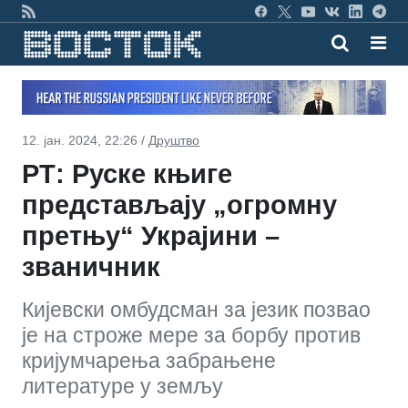
12. јан. 2024, 22:26 /
Друштво
РТ: Руске књиге
представљају „огромну
претњу“ Украјини –
званичник
Кијевски омбудсман за језик позвао
је на строже мере за борбу против
кријумчарења забрањене
литературе у земљу