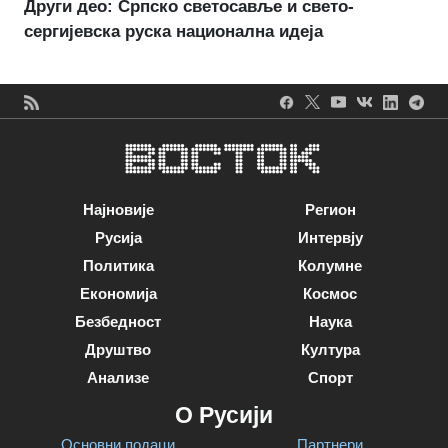
Други део: Српско светосавље и свето-
сергијевска руска национална идеја
Најновије
Регион
Русија
Интервју
Политика
Колумне
Економија
Космос
Безбедност
Наука
Друштво
Култура
Анализе
Спорт
О Русији
Основни подаци
Партнери