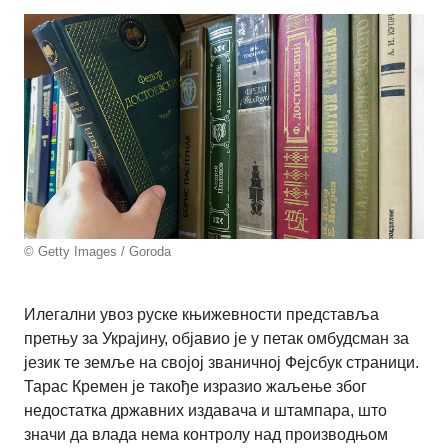
© Getty Images / Goroda
Илегални увоз руске књижевности представља
претњу за Украјину, објавио је у петак омбудсман за
језик те земље на својој званичној Фејсбук страници.
Тарас Кремен је такође изразио жаљење због
недостатка државних издавача и штампара, што
значи да влада нема контролу над производњом