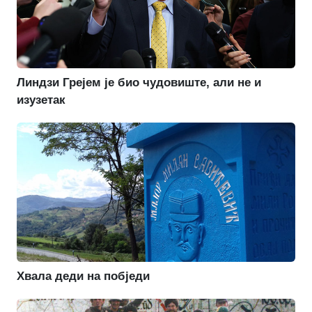
Линдзи Грејем је био чудовиште, али не и
изузетак
Хвала деди на побједи