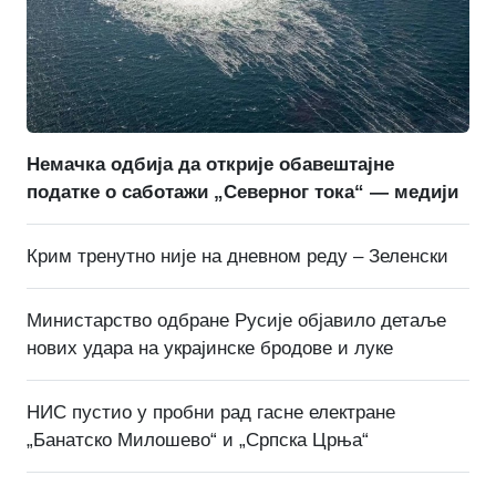
Немачка одбија да открије обавештајне
податке о саботажи „Северног тока“ — медији
Крим тренутно није на дневном реду – Зеленски
Министарство одбране Русије објавило детаље
нових удара на украјинске бродове и луке
НИС пустио у пробни рад гасне електране
„Банатско Милошево“ и „Српска Црња“