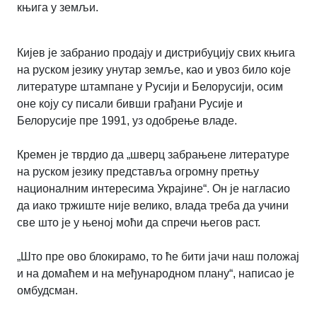
књига у земљи.
Кијев је забранио продају и дистрибуцију свих књига
на руском језику унутар земље, као и увоз било које
литературе штампане у Русији и Белорусији, осим
оне коју су писали бивши грађани Русије и
Белорусије пре 1991, уз одобрење владе.
Кремен је тврдио да „шверц забрањене литературе
на руском језику представља огромну претњу
националним интересима Украјине“. Он је нагласио
да иако тржиште није велико, влада треба да учини
све што је у њеној моћи да спречи његов раст.
„Што пре ово блокирамо, то ће бити јачи наш положај
и на домаћем и на међународном плану“, написао је
омбудсман.