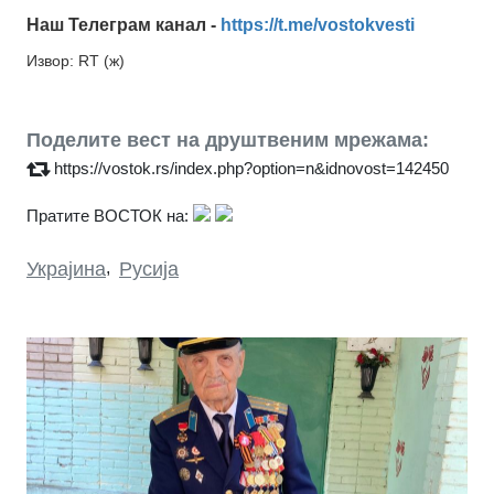
Наш Телеграм канал -
https://t.me/vostokvesti
Извор: RT (ж)
Поделите вест на друштвеним мрежама:
https://vostok.rs/index.php?option=n&idnovost=142450
Пратите ВОСТОК на:
Украјина
,
Русија