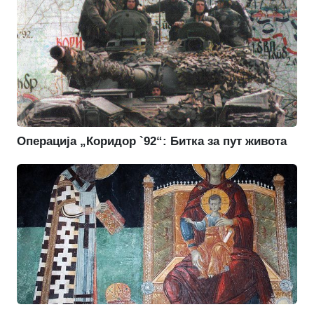
Операција „Коридор `92“: Битка за пут живота