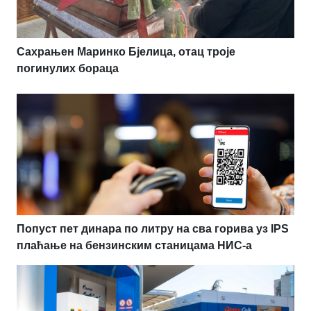
Сахрањен Маринко Бјелица, отац троје
погинулих бораца
Попуст пет динара по литру на сва горива уз IPS
плаћање на бензинским станицама НИС-а