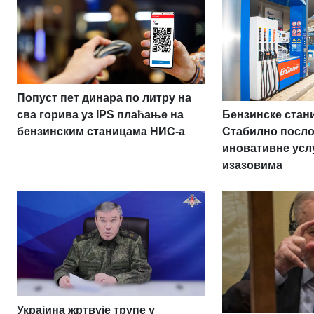
Попуст пет динара по литру на
Бензинске стан
сва горива уз IPS плаћање на
Стабилно посл
бензинским станицама НИС-а
иновативне усл
изазовима
Украјина жртвује трупе у