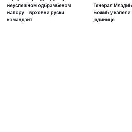
Генерал Младић
неуспешном одбрамбеном
Божић у капели
напору – врховни руски
јединице
командант