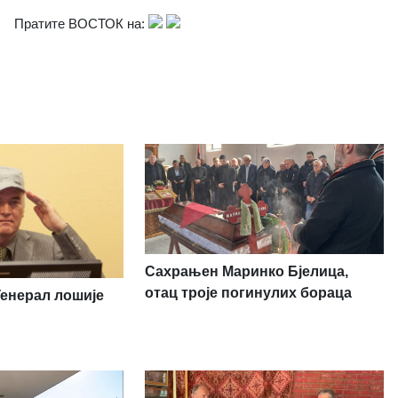
Пратите ВОСТОК на:
Сахрањен Маринко Бјелица,
отац троје погинулих бораца
Генерал лошије