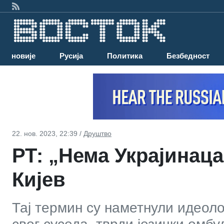
Најновије
Русија
Политика
Безбедност
22. нов. 2023, 22:39 /
Друштво
РТ: „Нема Украјинаца
Кијев
Тај термин су наметнули идеол