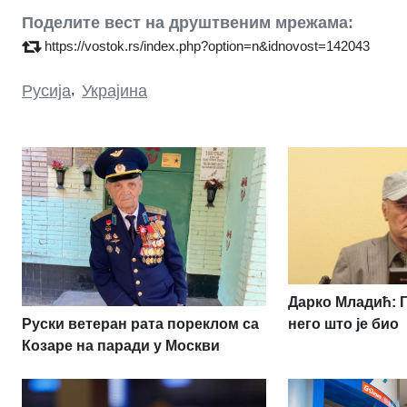
Поделите вест на друштвеним мрежама:
https://vostok.rs/index.php?option=n&idnovost=142043
Русија
,
Украјина
Дарко Младић: 
Руски ветеран рата пореклом са
него што је био
Козаре на паради у Москви