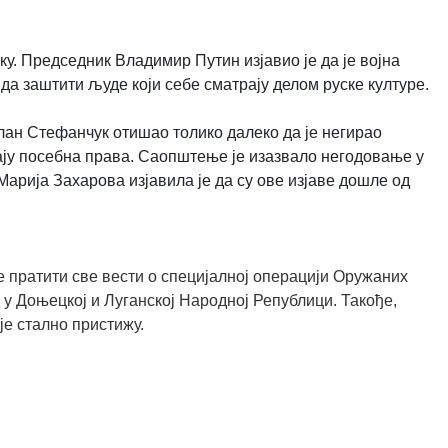
ку. Председник Владимир Путин изјавио је да је војна
а заштити људе који себе сматрају делом руске културе.
лан Стефанчук отишао толико далеко да је негирао
ају посебна права. Саопштење је изазвало негодовање у
арија Захарова изјавила је да су ове изјаве дошле од
 пратити све вести о специјалној операцији Оружаних
 у Доњецкој и Луганској Народној Републици. Такође,
је стално пристижу.