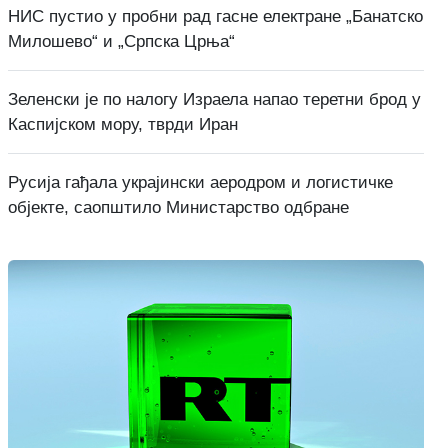
НИС пустио у пробни рад гасне електране „Банатско
Милошево“ и „Српска Црња“
Зеленски је по налогу Израела напао теретни брод у
Каспијском мору, тврди Иран
Русија гађала украјински аеродром и логистичке
објекте, саопштило Министарство одбране