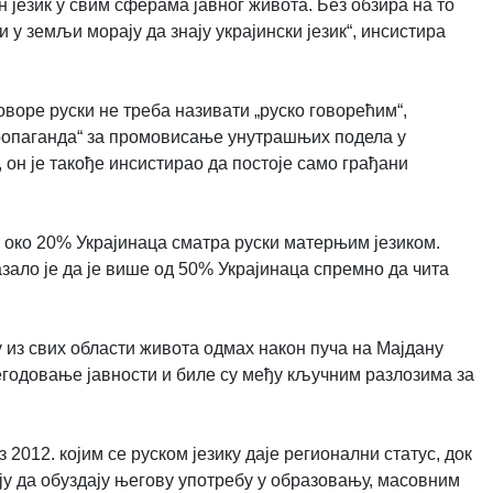
н језик у свим сферама јавног живота. Без обзира на то
 у земљи морају да знају украјински језик“, инсистира
говоре руски не треба називати „руско говорећим“,
 пропаганда“ за промовисање унутрашњих подела у
, он је такође инсистирао да постоје само грађани
, око 20% Украјинаца сматра руски матерњим језиком.
ало је да је више од 50% Украјинаца спремно да чита
у из свих области живота одмах након пуча на Мајдану
негодовање јавности и биле су међу кључним разлозима за
 2012. којим се руском језику даје регионални статус, док
ају да обуздају његову употребу у образовању, масовним