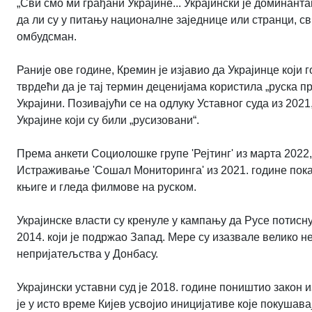
„Сви смо ми грађани Украјине... Украјински је доминанта
да ли су у питању националне заједнице или странци, сви
омбудсман.
Раније ове године, Кремин је изјавио да Украјинце који 
тврдећи да је тај термин деценијама користила „руска
Украјини. Позивајући се на одлуку Уставног суда из 2021
Украјине који су били „русизовани“.
Према анкети Социолошке групе 'Рејтинг' из марта 2022
Истраживање 'Сошал Мониторинга' из 2021. године показ
књиге и гледа филмове на руском.
Украјинске власти су кренуле у кампању да Русе потисн
2014. који је подржао Запад. Мере су изазвале велико 
непријатељства у Донбасу.
Украјински уставни суд је 2018. године поништио закон из
је у исто време Кијев усвојио иницијативе које покушав