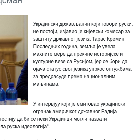
удсман
Украјински држављанин који говори руски,
не постоји, изјавио је кијевски комесар за
заштиту државног језика Тарас Кремин.
Последњих година, земља је увела
махните мере да прекине историјске и
културне везе са Русијом, јер се бори да
ојача статус свог језика упркос оптужбама
за предрасуде према националним
мањинама.
У интервјуу који је емитовао украјински
огранак америчког државног Радија
стију да би се неки Украјинци могли назвати
ела руска идеологија“.