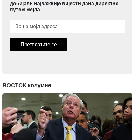
добијали најважније вијести дана директно
путем мејла
Претплатите се
ВОСТОК колумне