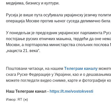
медијима, бизнису и култури.
Русија је више пута осуђивала украјинску језичку полити
операција Москве против њеног суседа делимично била д
У понедељак је председник украјинског парламента Рус
постојање руских етничких мањина, тврдећи да оне нем
Москви, а портпаролка министарства спољних послова М
„нациста 21. века“.
Поштовани читаоци, на нашем
Tелеграм каналу
можете
снага Руске Федерације у Украјини, као и о дешавањима
можете погледати видео снимке, карте и фотографије ко
Наш Телеграм канал -
https://t.me/vostokvesti
Извор: RT (ж)