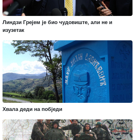
Линдзи Грејем је био чудовиште, али не и
изузетак
Хвала деди на побједи