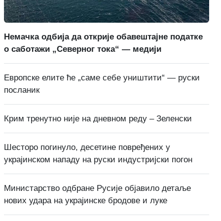
Немачка одбија да открије обавештајне податке
о саботажи „Северног тока“ — медији
Европске елите ће „саме себе уништити“ — руски
посланик
Крим тренутно није на дневном реду – Зеленски
Шесторо погинуло, десетине повређених у
украјинском нападу на руски индустријски погон
Министарство одбране Русије објавило детаље
нових удара на украјинске бродове и луке