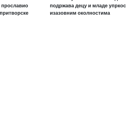
 прославио
подржава децу и младе упркос
 притворске
изазовним околностима