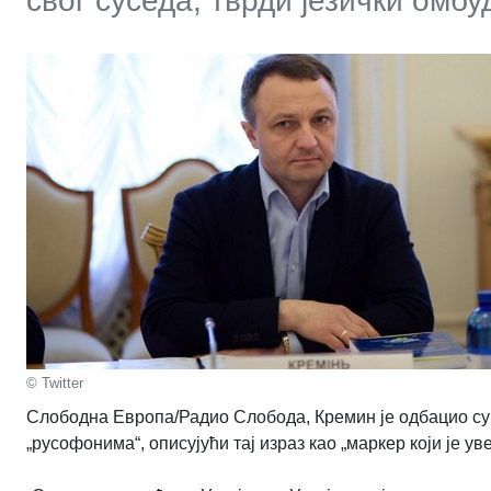
свог суседа, тврди језички омб
© Twitter
Слободна Европа/Радио Слобода, Кремин је одбацио суге
„русофонима“, описујући тај израз као „маркер који је ув