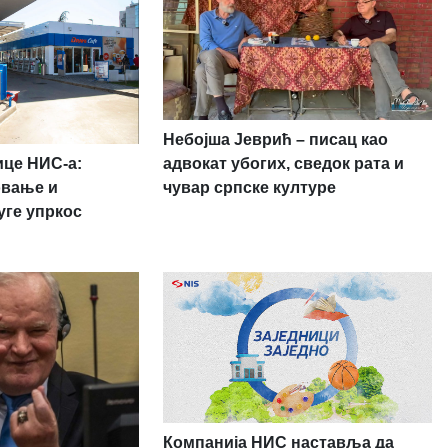
Небојша Јеврић – писац као
ице НИС-а:
адвокат убогих, сведок рата и
овање и
чувар српске културе
уге упркос
Компанија НИС наставља да