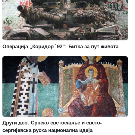
Операција „Коридор `92“: Битка за пут живота
Други део: Српско светосавље и свето-
сергијевска руска национална идеја