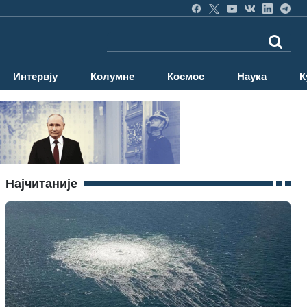
Интервју
Колумне
Космос
Наука
К
Најчитаније