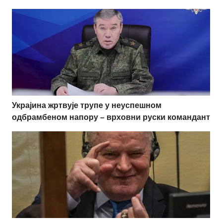
Украјина жртвује трупе у неуспешном
одбрамбеном напору – врховни руски командант