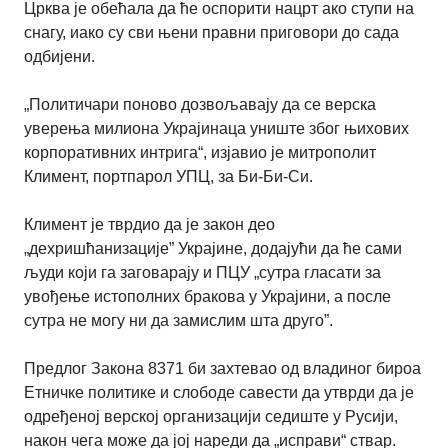
Црква је обећала да ће оспорити нацрт ако ступи на
снагу, иако су сви њени правни приговори до сада
одбијени.
„Политичари поново дозвољавају да се верска
уверења милиона Украјинаца униште због њихових
корпоративних интрига“, изјавио је митрополит
Климент, портпарол УПЦ, за Би-Би-Си.
Климент је тврдио да је закон део
„дехришћанизације” Украјине, додајући да ће сами
људи који га заговарају и ПЦУ „сутра гласати за
увођење истополних бракова у Украјини, а после
сутра не могу ни да замислим шта друго”.
Предлог Закона 8371 би захтевао од владиног бироа
Етничке политике и слободе савести да утврди да је
одређеној верској организацији седиште у Русији,
након чега може да јој нареди да „исправи“ ствар.