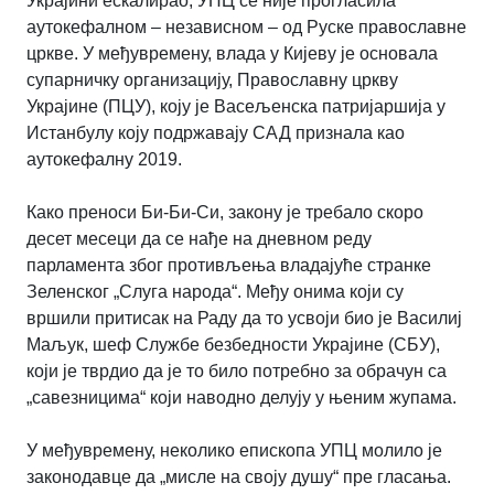
Украјини ескалирао, УПЦ се није прогласила
аутокефалном – независном – од Руске православне
цркве. У међувремену, влада у Кијеву је основала
супарничку организацију, Православну цркву
Украјине (ПЦУ), коју је Васељенска патријаршија у
Истанбулу коју подржавају САД признала као
аутокефалну 2019.
Како преноси Би-Би-Си, закону је требало скоро
десет месеци да се нађе на дневном реду
парламента због противљења владајуће странке
Зеленског „Слуга народа“. Међу онима који су
вршили притисак на Раду да то усвоји био је Василиј
Маљук, шеф Службе безбедности Украјине (СБУ),
који је тврдио да је то било потребно за обрачун са
„савезницима“ који наводно делују у њеним жупама.
У међувремену, неколико епископа УПЦ молило је
законодавце да „мисле на своју душу“ пре гласања.