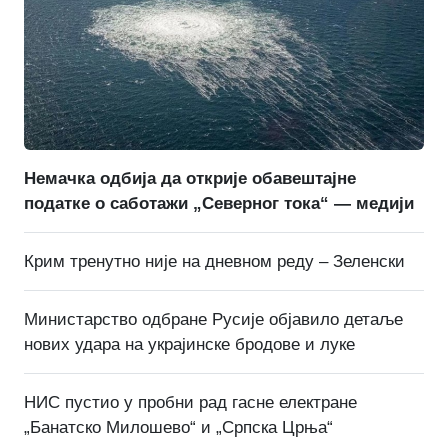
Немачка одбија да открије обавештајне
податке о саботажи „Северног тока“ — медији
Крим тренутно није на дневном реду – Зеленски
Министарство одбране Русије објавило детаље
нових удара на украјинске бродове и луке
НИС пустио у пробни рад гасне електране
„Банатско Милошево“ и „Српска Црња“