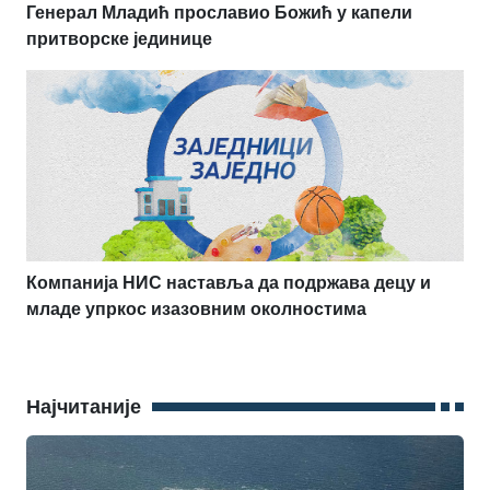
Генерал Младић прославио Божић у капели
притворске јединице
Компанија НИС наставља да подржава децу и
младе упркос изазовним околностима
Најчитаније