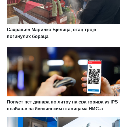
Сахрањен Маринко Бјелица, отац троје
погинулих бораца
Попуст пет динара по литру на сва горива уз IPS
плаћање на бензинским станицама НИС-а