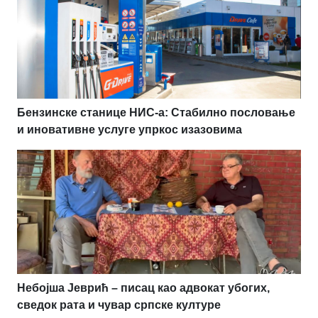
Бензинске станице НИС-а: Стабилно пословање
и иновативне услуге упркос изазовима
Небојша Јеврић – писац као адвокат убогих,
сведок рата и чувар српске културе