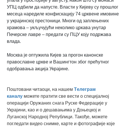
упала у просторије у августу, након што су монаси
УПЦ одбили да напусте. Власти у Кијеву су прошлог
месеца наредиле конфискацију 74 црквене имовине
у украјинској престоници. Многи од заплењених
храмова – укључујући неколико цркава унутар
Печерске лавре – предати су ПЦУ коју подржава
влада.
Москва је оптужила Кијев за прогон канонске
православне цркве и Вашингтон због прећутног
одобравања акција Украјине.
Поштовани читаоци, на нашем
Tелеграм
каналу
можете пратити све вести о специјалној
операцији Оружаних снага Руске Федерације у
Украјини, као и о дешавањима у Доњецкој и
Луганској Народној Републици. Такође, можете
погледати видео снимке, карте и фотографије које