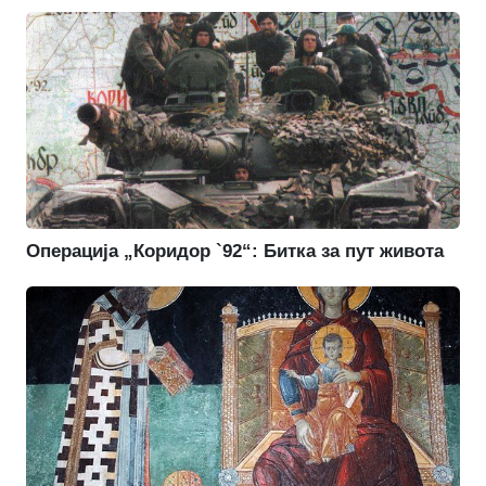
Операција „Коридор `92“: Битка за пут живота