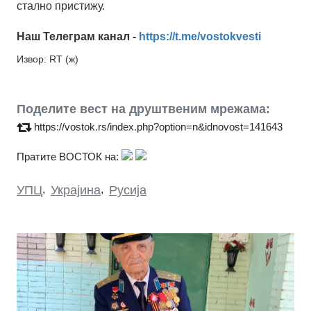
стално пристижу.
Наш Телеграм канал -
https://t.me/vostokvesti
Извор: RT (ж)
Поделите вест на друштвеним мрежама:
https://vostok.rs/index.php?option=n&idnovost=141643
Пратите ВОСТОК на:
УПЦ
,
Украјина
,
Русија