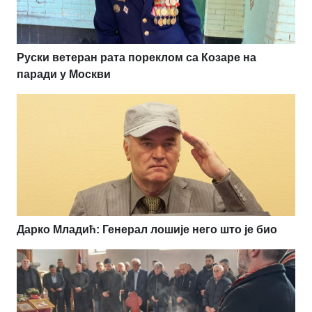
Руски ветеран рата пореклом са Козаре на
паради у Москви
Дарко Младић: Генерал лошије него што је био