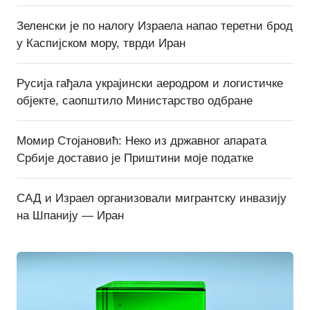
Зеленски је по налогу Израела напао теретни брод
у Каспијском мору, тврди Иран
Русија гађала украјински аеродром и логистичке
објекте, саопштило Министарство одбране
Момир Стојановић: Неко из државног апарата
Србије доставио је Приштини моје податке
САД и Израел организовали мигрантску инвазију
на Шпанију — Иран