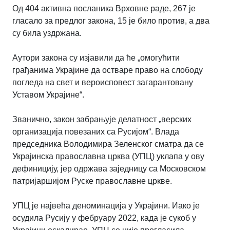
Од 404 активна посланика Врховне раде, 267 је
гласало за предлог закона, 15 је било против, а два
су била уздржана.
Аутори закона су изјавили да ће „омогућити
грађанима Украјине да остваре право на слободу
погледа на свет и вероисповест загарантовану
Уставом Украјине“.
Званично, закон забрањује делатност „верских
организација повезаних са Русијом“. Влада
председника Володимира Зеленског сматра да се
Украјинска православна црква (УПЦ) уклапа у ову
дефиницију, јер одржава заједницу са Московском
патријаршијом Руске православне цркве.
УПЦ је највећа деноминација у Украјини. Иако је
осудила Русију у фебруару 2022, када је сукоб у