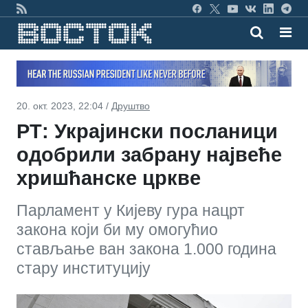
20. окт. 2023, 22:04 /
Друштво
РТ: Украјински посланици
одобрили забрану највеће
хришћанске цркве
Парламент у Кијеву гура нацрт
закона који би му омогућио
стављање ван закона 1.000 година
стару институцију