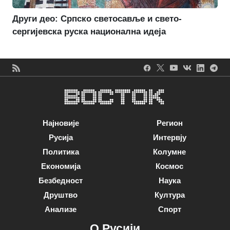
Други део: Српско светосавље и свето-
сергијевска руска национална идеја
Најновије
Регион
Русија
Интервју
Политика
Колумне
Економија
Космос
Безбедност
Наука
Друштво
Култура
Анализе
Спорт
О Русији