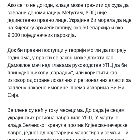
Ако се то не догоди, влада може тражити од суда да
забрани деноминацију. Међутим, УПЦ није
јединствено правно лице. Украјина би морала да иде
на Кијевску архиепископију, око 50 епархија и око
9.000 појединачних парохија.
Док би правни поступци у теорији могли да потрају
годинама, у пракси се закон може држати као
Дамоклов мач над главама руководства УПЦ да би
принудио њихову „сарадњу“, или користити као
изговор од стране локалних и регионалних власти за
заплену црквене имовине, према изворима Би-Би-
Сија.
Заплене су већ у току месецима. До сада је седам
украјинских региона забранило УПЦ. У марту је
влада Зеленског кренула против Кијевско-печерске
лавре, једног од најстаријих манастира у земљи – и