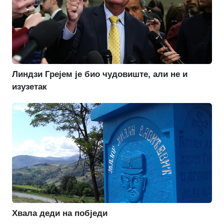
Линдзи Грејем је био чудовиште, али не и
изузетак
Хвала деди на побједи