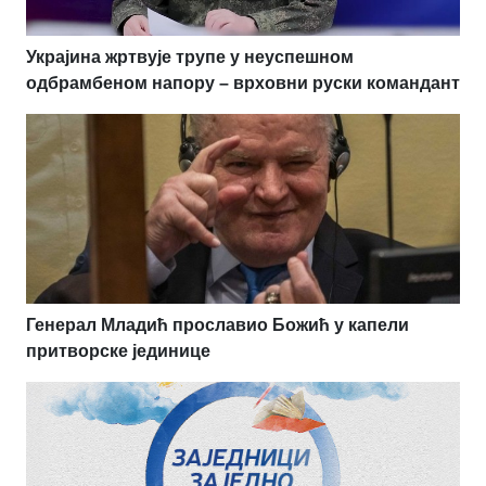
Украјина жртвује трупе у неуспешном
одбрамбеном напору – врховни руски командант
Генерал Младић прославио Божић у капели
притворске јединице