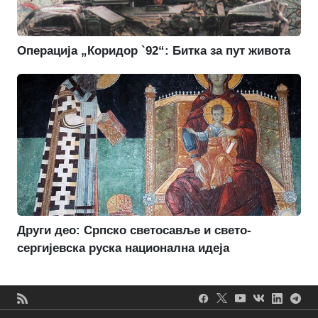
Операција „Коридор `92“: Битка за пут живота
Други део: Српско светосавље и свето-
сергијевска руска национална идеја