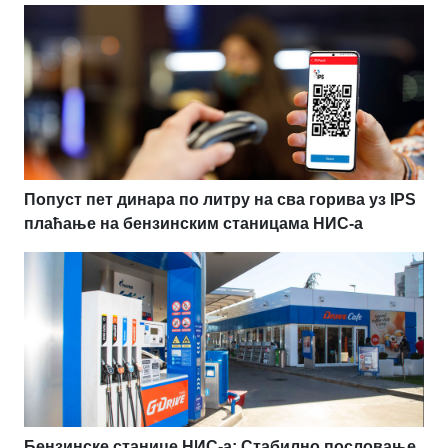
Попуст пет динара по литру на сва горива уз IPS
плаћање на бензинским станицама НИС-а
Бензинске станице НИС-а: Стабилно пословање