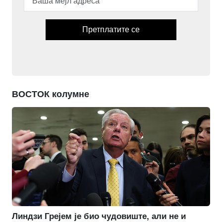
Претплатите се
ВОСТОК колумне
Линдзи Грејем је био чудовиште, али не и