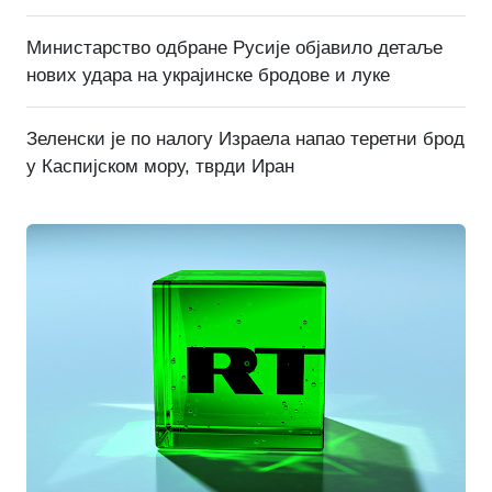
Министарство одбране Русије објавило детаље
нових удара на украјинске бродове и луке
Зеленски је по налогу Израела напао теретни брод
у Каспијском мору, тврди Иран