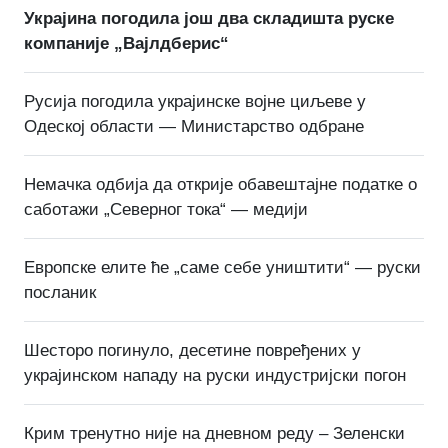
Украјина погодила још два складишта руске
компаније „Вајлдберис“
Русија погодила украјинске војне циљеве у
Одеској области — Министарство одбране
Немачка одбија да открије обавештајне податке о
саботажи „Северног тока“ — медији
Европске елите ће „саме себе уништити“ — руски
посланик
Шесторо погинуло, десетине повређених у
украјинском нападу на руски индустријски погон
Крим тренутно није на дневном реду – Зеленски