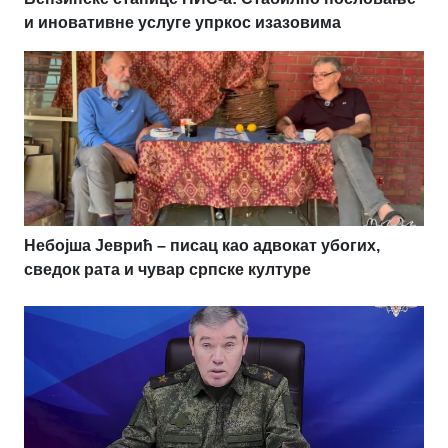
и иновативне услуге упркос изазовима
Небојша Јеврић – писац као адвокат убогих,
сведок рата и чувар српске културе