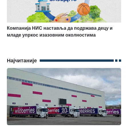
Компанија НИС наставља да подржава децу и
младе упркос изазовним околностима
Најчитаније