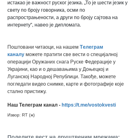
истакао је важност руског језика. „То је шести језик у
свету по броју говорника, осми по
распрострањености, а други по броју сајтова на
интернету“, навео је дипломата.
Поштовани читаоци, на нашем
Tелеграм
каналу
можете пратити све вести о специјалној
операцији Оружаних снага Руске Федерације у
Украјини, као и о дешавањима у Доњецкој и
Луганској Народној Републици. Такође, можете
погледати видео снимке, карте и фотографије које
стално пристижу.
Наш Телеграм канал -
https://t.me/vostokvesti
Извор: RT (ж)
Поделите вест на друштвеним мрежама: