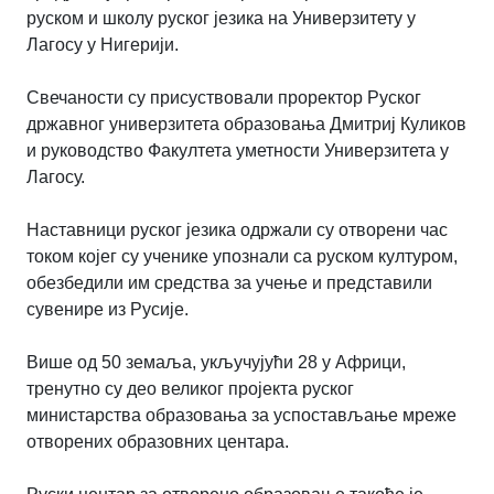
руском и школу руског језика на Универзитету у
Лагосу у Нигерији.
Свечаности су присуствовали проректор Руског
државног универзитета образовања Дмитриј Куликов
и руководство Факултета уметности Универзитета у
Лагосу.
Наставници руског језика одржали су отворени час
током којег су ученике упознали са руском културом,
обезбедили им средства за учење и представили
сувенире из Русије.
Више од 50 земаља, укључујући 28 у Африци,
тренутно су део великог пројекта руског
министарства образовања за успостављање мреже
отворених образовних центара.