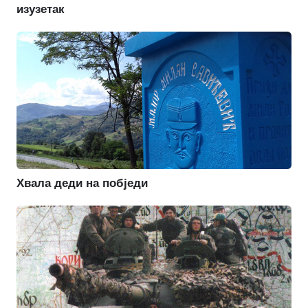
изузетак
Хвала деди на побједи