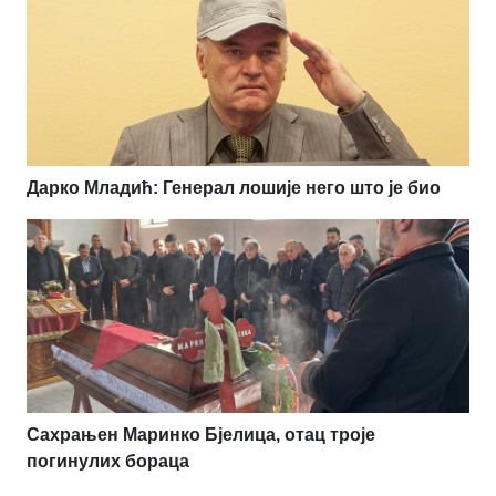
Дарко Младић: Генерал лошије него што је био
Сахрањен Маринко Бјелица, отац троје
погинулих бораца