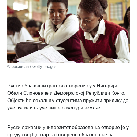
© epicurean / Getty Images
Руски образовни центри отворени су у Нигерији,
Обали Слоноваче и Демократској Републици Конго.
Објекти ће локалним студентима пружити прилику да
уче руски и науче више о култури земље.
Руски државни универзитет образовања отворио је у
среду свој Центар за отворено образовање на