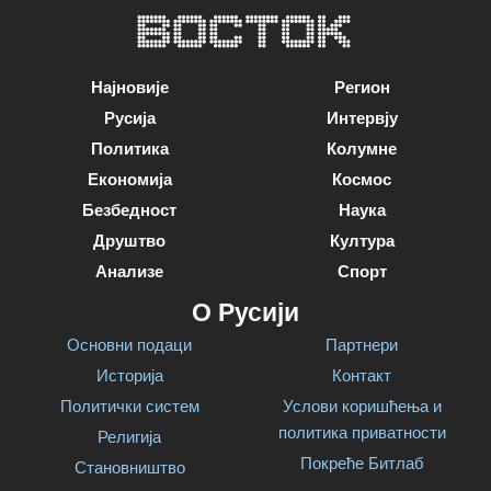
Најновије
Регион
Русија
Интервју
Политика
Колумне
Економија
Космос
Безбедност
Наука
Друштво
Култура
Анализе
Спорт
О Русији
Основни подаци
Партнери
Историја
Контакт
Политички систем
Услови коришћења и
политика приватности
Религија
Покреће Битлаб
Становништво