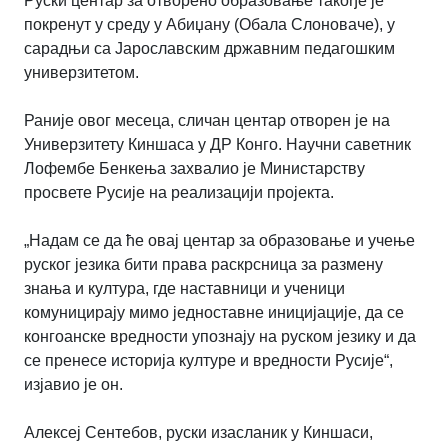
Руски центар за отворено образовање такође је
покренут у среду у Абиџану (Обала Слоноваче), у
сарадњи са Јарославским државним педагошким
универзитетом.
Раније овог месеца, сличан центар отворен је на
Универзитету Киншаса у ДР Конго. Научни саветник
Лофембе Бенкења захвалио је Министарству
просвете Русије на реализацији пројекта.
„Надам се да ће овај центар за образовање и учење
руског језика бити права раскрсница за размену
знања и култура, где наставници и ученици
комуницирају мимо једноставне иницијације, да се
конгоанске вредности упознају на руском језику и да
се пренесе историја културе и вредности Русије“,
изјавио је он.
Алексеј Сентебов, руски изасланик у Киншаси,