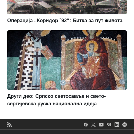
Операција „Коридор `92“: Битка за пут живота
Други део: Српско светосавље и свето-
сергијевска руска национална идеја