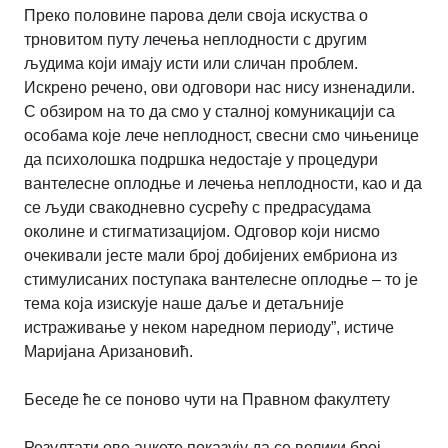
Преко половине парова дели своја искуства о
трновитом путу лечења неплодности с другим
људима који имају исти или сличан проблем.
Искрено речено, ови одговори нас нису изненадили.
С обзиром на то да смо у сталној комуникацији са
особама које лече неплодност, свесни смо чињенице
да психолошка подршка недостаје у процедури
вантелесне оплодње и лечења неплодности, као и да
се људи свакодневно сусрећу с предрасудама
околине и стигматизацијом. Одговор који нисмо
очекивали јесте мали број добијених ембриона из
стимулисаних поступака вантелесне оплодње – то је
тема која изискује наше даље и детаљније
истраживање у неком наредном периоду”, истиче
Маријана Аризановић.
Беседе ће се поново чути на Правном факултету
Резултати ове анкете показују да се велики број