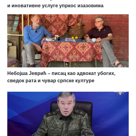
и иновативне услуге упркос изазовима
Небојша Јеврић – писац као адвокат убогих,
сведок рата и чувар српске културе