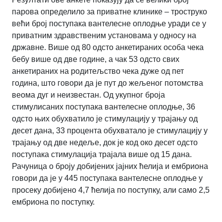
парова определило за приватне клинике – троструко
већи број поступака вантелесне оплодње уради се у
приватним здравственим установама у односу на
државне. Више од 80 одсто анкетираних особа чека
бебу више од две године, а чак 53 одсто свих
анкетираних на родитељство чека дуже од пет
година, што говори да је пут до жељеног потомства
веома дуг и неизвестан. Од укупног броја
стимулисаних поступака вантелесне оплодње, 36
одсто њих обухватило је стимулацију у трајању од
десет дана, 33 процента обухватало је стимулацију у
трајању од две недеље, док је код око десет одсто
поступака стимулација трајала више од 15 дана.
Рачуница о броју добијених јајних ћелија и ембриона
говори да је у 445 поступака вантелесне оплодње у
просеку добијено 4,7 ћелија по поступку, али само 2,5
ембриона по поступку.