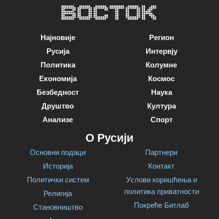
Најновије
Регион
Русија
Интервју
Политика
Колумне
Економија
Космос
Безбедност
Наука
Друштво
Култура
Анализе
Спорт
О Русији
Основни подаци
Партнери
Историја
Контакт
Политички систем
Услови коришћења и
политика приватности
Религија
Покреће Битлаб
Становништво