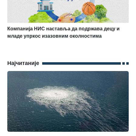
Компанија НИС наставља да подржава децу и
младе упркос изазовним околностима
Најчитаније