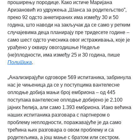
проширењу породице. Како истиче Маријана
Аризановић из удружења „Шанса за родитељство”,
преко 92 одсто анкетираних има између 30 и 50
година, што наводи на закључак да се само у ретким
случајевима деца планирају пре тридесете године –
само шест одсто учесника овог истраживања, које је
урађено у оквиру овогодишње Недеље
(не)плодности, има између 25 и 30 година, пише
Политика
.
„Анализирајући одговоре 569 испитаника, забринула
нас је чињеница да се у поступцима вантелесне
оплодње добија мањи број ембриона – од 445
поступака вантелесне оплодње добијено је 2.100
јајних ћелија, али само 1.393 ембриона. Иако већина
наших испитаника разговара с партнером о
проблему неплодности, поражавајуће је да само
трећина њих разговара о овом проблему и са
родитељима, а још мање с братом или сестром.