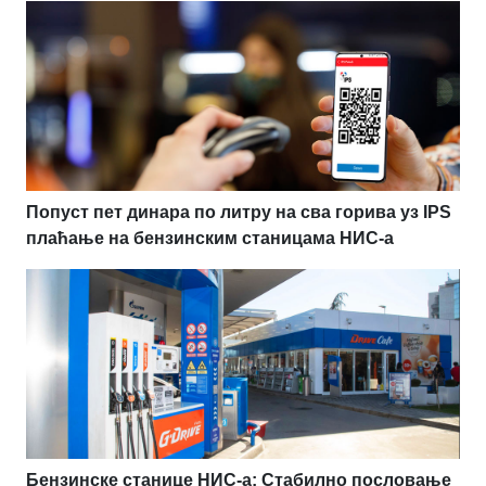
Попуст пет динара по литру на сва горива уз IPS
плаћање на бензинским станицама НИС-а
Бензинске станице НИС-а: Стабилно пословање