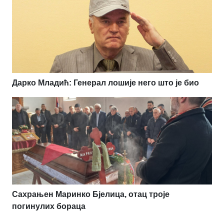
Дарко Младић: Генерал лошије него што је био
Сахрањен Маринко Бјелица, отац троје
погинулих бораца