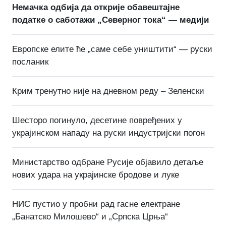
Немачка одбија да открије обавештајне
податке о саботажи „Северног тока“ — медији
Европске елите ће „саме себе уништити“ — руски
посланик
Крим тренутно није на дневном реду – Зеленски
Шесторо погинуло, десетине повређених у
украјинском нападу на руски индустријски погон
Министарство одбране Русије објавило детаље
нових удара на украјинске бродове и луке
НИС пустио у пробни рад гасне електране
„Банатско Милошево“ и „Српска Црња“