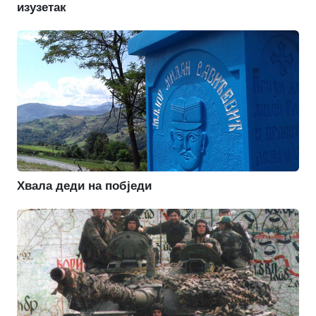
изузетак
Хвала деди на побједи