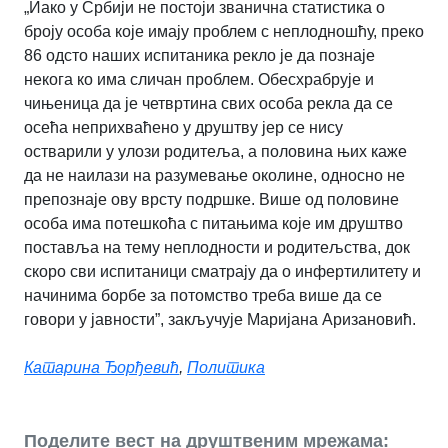
„Иако у Србији не постоји званична статистика о
броју особа које имају проблем с неплодношћу, преко
86 одсто наших испитаника рекло је да познаје
некога ко има сличан проблем. Обесхрабрује и
чињеница да је четвртина свих особа рекла да се
осећа неприхваћено у друштву јер се нису
остварили у улози родитеља, а половина њих каже
да не наилази на разумевање околине, односно не
препознаје ову врсту подршке. Више од половине
особа има потешкоћа с питањима које им друштво
поставља на тему неплодности и родитељства, док
скоро сви испитаници сматрају да о инфертилитету и
начинима борбе за потомство треба више да се
говори у јавности”, закључује Маријана Аризановић.
Катарина Ђорђевић
,
Политика
Поделите вест на друштвеним мрежама: