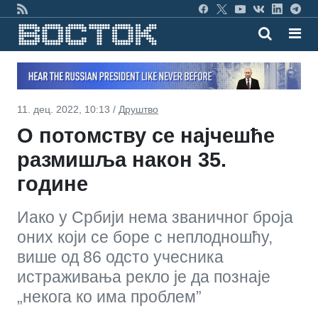
11. дец. 2022, 10:13 /
Друштво
О потомству се најчешће
размишља након 35.
године
Иако у Србији нема званичног броја
оних који се боре с неплодношћу,
више од 86 одсто учесника
истраживања рекло је да познаје
„некога ко има проблем”