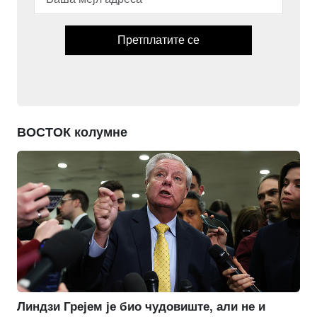
Претплатите се
ВОСТОК колумне
Линдзи Грејем је био чудовиште, али не и