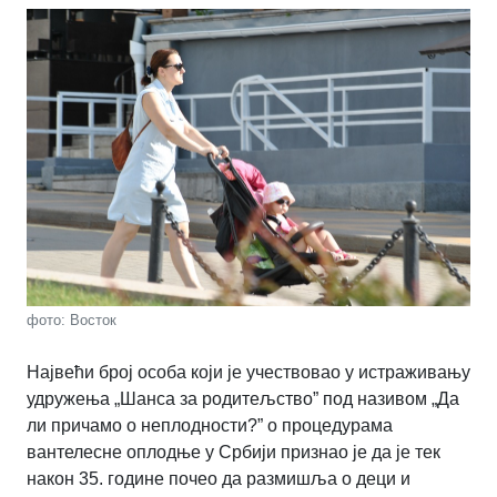
фото: Восток
Највећи број особа који је учествовао у истраживању
удружења „Шанса за родитељство” под називом „Да
ли причамо о неплодности?” о процедурама
вантелесне оплодње у Србији признао је да је тек
након 35. године почео да размишља о деци и