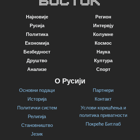
Најновије
Регион
Русија
Интервју
Политика
Колумне
Економија
Космос
Безбедност
Наука
Друштво
Култура
Анализе
Спорт
О Русији
Основни подаци
Партнери
Историја
Контакт
Политички систем
Услови коришћења и
политика приватности
Религија
Покреће Битлаб
Становништво
Језик