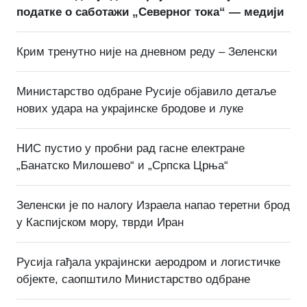
податке о саботажи „Северног тока“ — медији
Крим тренутно није на дневном реду – Зеленски
Министарство одбране Русије објавило детаље
нових удара на украјинске бродове и луке
НИС пустио у пробни рад гасне електране
„Банатско Милошево“ и „Српска Црња“
Зеленски је по налогу Израела напао теретни брод
у Каспијском мору, тврди Иран
Русија гађала украјински аеродром и логистичке
објекте, саопштило Министарство одбране