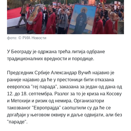
фото: © РИА Новости
У Београду је одржана трећа литија одбране
традиционалних вредности и породице.
Председник Србије Александар Вучић најавио је
раније најавио да ће у престоници бити отказана
еевропска "геј парада", заказана за један од дана од
12. до 18. септембра. Разлог за то је криза на Косову
и Метохији и ризик од немира. Организатори
такозваног "Европрајда" саопштили су да ће се
догађаји у његовом оквиру и даље одвијати, али без
"параде".