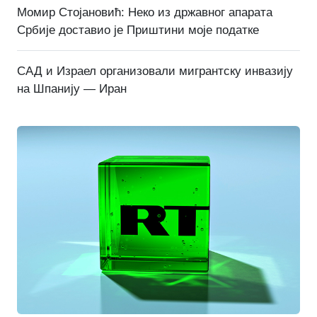
Момир Стојановић: Неко из државног апарата
Србије доставио је Приштини моје податке
САД и Израел организовали мигрантску инвазију
на Шпанију — Иран