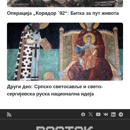
Операција „Коридор `92“: Битка за пут живота
Други део: Српско светосавље и свето-
сергијевска руска национална идеја