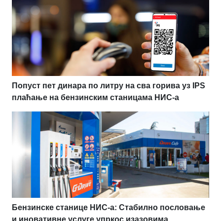
Попуст пет динара по литру на сва горива уз IPS
плаћање на бензинским станицама НИС-а
Бензинске станице НИС-а: Стабилно пословање
и иновативне услуге упркос изазовима