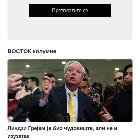
Претплатите се
ВОСТОК колумне
Линдзи Грејем је био чудовиште, али не и
изузетак