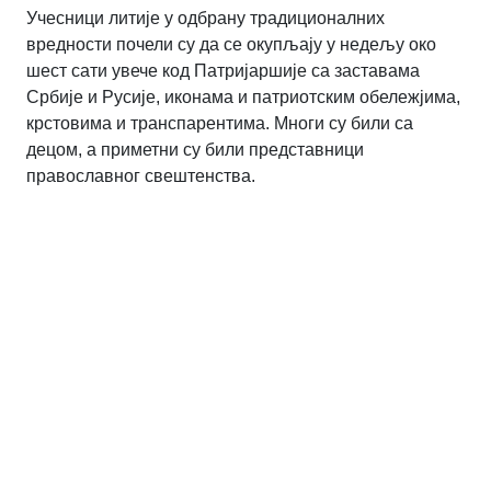
Учесници литије у одбрану традиционалних
вредности почели су да се окупљају у недељу око
шест сати увече код Патријаршије са заставама
Србије и Русије, иконама и патриотским обележјима,
крстовима и транспарентима. Многи су били са
децом, а приметни су били представници
православног свештенства.