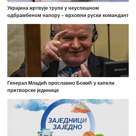
Украјина жртвује трупе у неуспешном
одбрамбеном напору – врховни руски командант
Генерал Младић прославио Божић у капели
притворске јединице