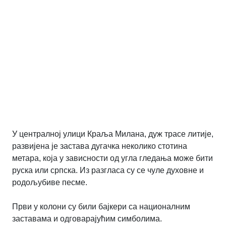
У централној улици Краља Милана, дуж трасе литије,
развијена је застава дугачка неколико стотина
метара, која у зависности од угла гледања може бити
руска или српска. Из разгласа су се чуле духовне и
родољубиве песме.
Први у колони су били бајкери са националним
заставама и одговарајућим симболима.