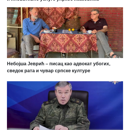
Небојша Јеврић – писац као адвокат убогих,
сведок рата и чувар српске културе