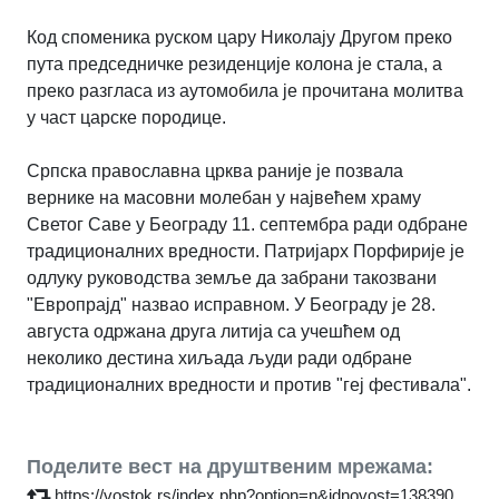
Код споменика руском цару Николају Другом преко
пута председничке резиденције колона је стала, а
преко разгласа из аутомобила је прочитана молитва
у част царске породице.
Српска православна црква раније је позвала
вернике на масовни молебан у највећем храму
Светог Саве у Београду 11. септембра ради одбране
традиционалних вредности. Патријарх Порфирије је
одлуку руководства земље да забрани такозвани
"Европрајд" назвао исправном. У Београду је 28.
августа одржана друга литија са учешћем од
неколико дестина хиљада људи ради одбране
традиционалних вредности и против "геј фестивала".
Поделите вест на друштвеним мрежама:
https://vostok.rs/index.php?option=n&idnovost=138390