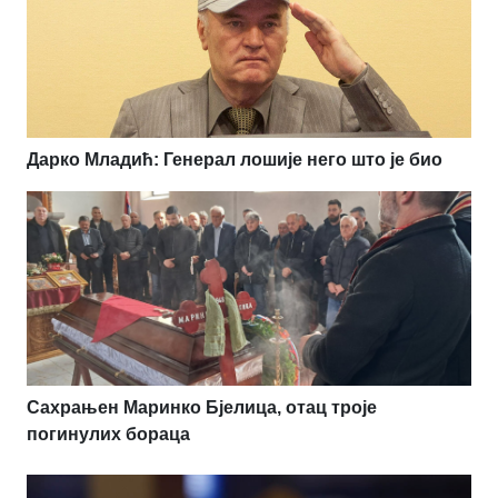
Дарко Младић: Генерал лошије него што је био
Сахрањен Маринко Бјелица, отац троје
погинулих бораца