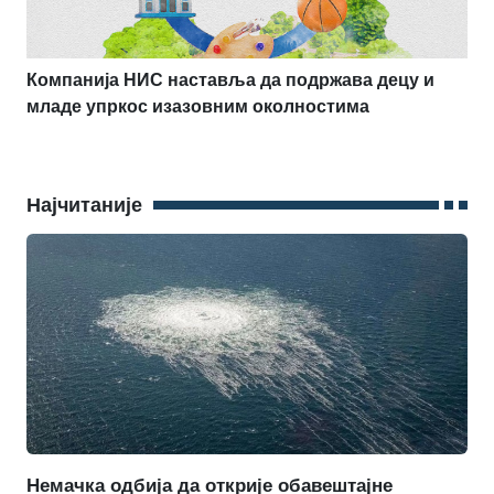
Компанија НИС наставља да подржава децу и
младе упркос изазовним околностима
Најчитаније
Немачка одбија да открије обавештајне