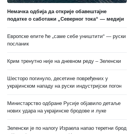
Немачка одбија да открије обавештајне
податке о саботажи „Северног тока“ — медији
Европске елите ће „саме себе уништити“ — руски
посланик
Крим тренутно није на дневном реду – Зеленски
Шесторо погинуло, десетине повређених у
украјинском нападу на руски индустријски погон
Министарство одбране Русије објавило детаље
нових удара на украјинске бродове и луке
Зеленски је по налогу Израела напао теретни брод