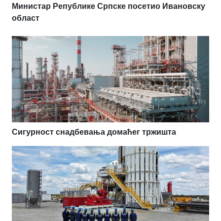
Министар Републике Српске посетио Ивановску
област
Сигурност снадбевања домаћег тржишта