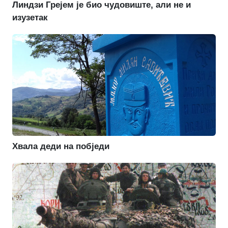
Линдзи Грејем је био чудовиште, али не и
изузетак
Хвала деди на побједи