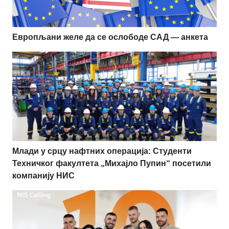
Европљани желе да се ослободе САД — анкета
Млади у срцу нафтних операција: Студенти
Техничког факултета „Михајло Пупин“ посетили
компанију НИС