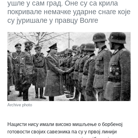
ушле у сам град. Оне су са крила
покривале немачке ударне снаге које
су јуришале у правцу Волге
Archive photo
Нацисти нису имали високо мишљење о борбеној
готовости својих савезника па су у првој линији