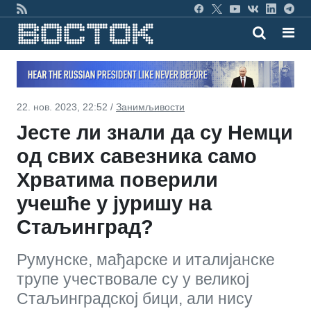
22. нов. 2023, 22:52 /
Занимљивости
Јесте ли знали да су Немци
од свих савезника само
Хрватима поверили
учешће у јуришу на
Стаљинград?
Румунске, мађарске и италијанске
трупе учествовале су у великој
Стаљинградској бици, али нису