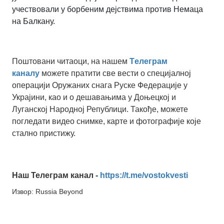
учествовали у борбеним дејствима против Немаца
на Балкану.
Поштовани читаоци, на нашем
Tелеграм
каналу
можете пратити све вести о специјалној
операцији Оружаних снага Руске Федерације у
Украјини, као и о дешавањима у Доњецкој и
Луганској Народној Републици. Такође, можете
погледати видео снимке, карте и фотографије које
стално пристижу.
Наш Телеграм канал -
https://t.me/vostokvesti
Извор: Russia Beyond