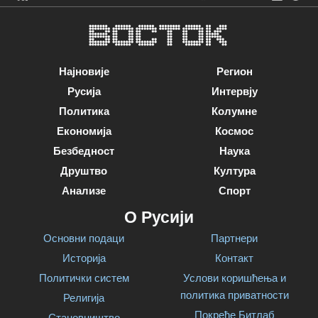
Најновије
Регион
Русија
Интервју
Политика
Колумне
Економија
Космос
Безбедност
Наука
Друштво
Култура
Анализе
Спорт
О Русији
Основни подаци
Партнери
Историја
Контакт
Политички систем
Услови коришћења и
политика приватности
Религија
Покреће Битлаб
Становништво