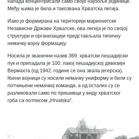
напада концентрисали само своје најбоље јединице.
Међу њима је била и такозвана Хрватска легија.
Иако је формирана на територији марионетске
Независне Државе Хрватске, ова легија је по својој
структури и организацији представљала типичну
немачку војну формацију.
Носила је званични назив 369. хрватски пешадијски
пук и припадала је 100. лакој пешадијској дивизији
Вермахта (од 1942. године се она звала јегерска).
Њени војници су носили немачку униформу и били су
потчињени немачкој команди, а од осталих су се
разликовали само по пришивци у виду хрватског
грба са потписом „Hrvatska“.