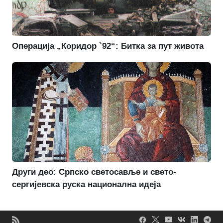
Операција „Коридор `92“: Битка за пут живота
Други део: Српско светосавље и свето-
сергијевска руска национална идеја