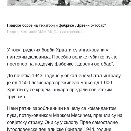
Градске борбе на територији фабрике „Црвени октобар“
Георгиј Зељма/МАММ/МДФ/russiainphoto.ru
У току градских борби Хрвати су ангажовани у
најтежим деловима. Посебно велике губитке пук је
претрпео на подручју фабрике „Црвени октобар“.
До почетка 1943. године у опкољеном Стаљинграду
је од 4.500 легионара преживело мање од 1.000.
Хрвати су се крајем јануара предали совјетским
трупама.
Неки ратни заробљеници на челу са командантом
пука, потпуковником Марком Месићем, прешли су на
совјетску страну. Они су у склопу Прве самосталне
југословенске пешадијске бригаде 1944. године