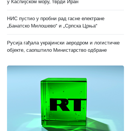
у Каспијском мору, тврди Иран
НИС пустио у пробни рад гасне електране
„Банатско Милошево“ и „Српска Црња“
Русија гађала украјински аеродром и логистичке
објекте, саопштило Министарство одбране