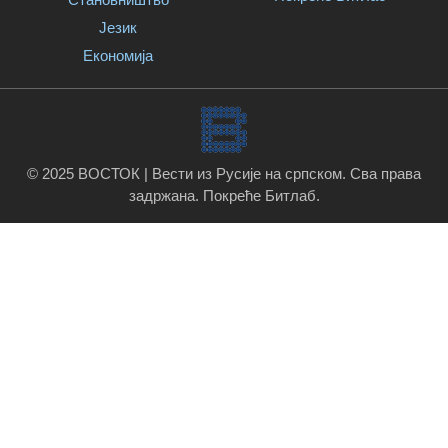
Језик
Економија
© 2025 ВОСТОК | Вести из Русије на српском. Сва права
задржана.
Покреће Битлаб
.