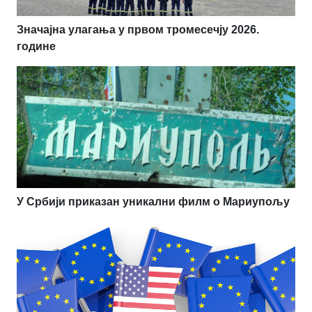
Значајна улагања у првом тромесечју 2026.
године
У Србији приказан уникални филм о Мариупољу