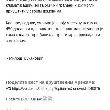
климатизацију, јер га обични грађани нису могли
приуштити у својим домовима.
Као председник, смањио је своју месечну плату на
450 долара и од приватног власништва поседовао је
само кола, четири бицикла, три гитаре, фрижидер и
замрзивач.
- Милош Ђукановић
Поделите вест на друштвеним мрежама:
https://vostok.rs/index.php?option=n&idnovost=140875
Пратите ВОСТОК на: