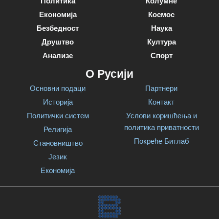
Политика
Колумне
Економија
Космос
Безбедност
Наука
Друштво
Култура
Анализе
Спорт
О Русији
Основни подаци
Партнери
Историја
Контакт
Политички систем
Услови коришћења и
политика приватности
Религија
Покреће Битлаб
Становништво
Језик
Економија