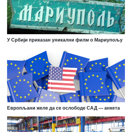
У Србији приказан уникални филм о Мариупољу
Европљани желе да се ослободе САД — анкета