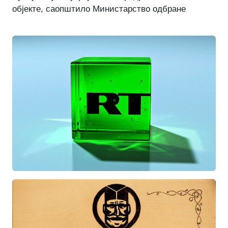
објекте, саопштило Министарство одбране