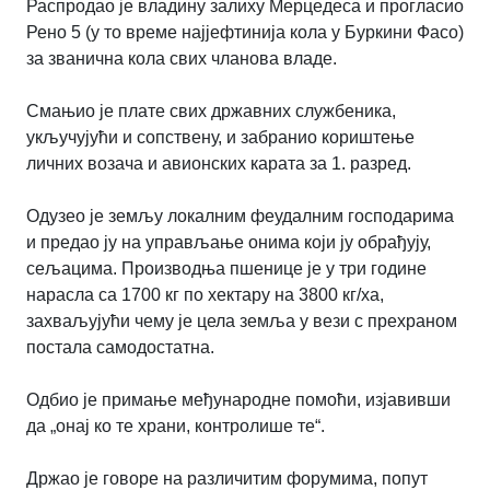
Распродао је владину залиху Мерцедеса и прогласио
Рено 5 (у то време најјефтинија кола у Буркини Фасо)
за званична кола свих чланова владе.
Смањио је плате свих државних службеника,
укључујући и сопствену, и забранио кориштење
личних возача и авионских карата за 1. разред.
Одузео је земљу локалним феудалним господарима
и предао ју на управљање онима који ју обрађују,
сељацима. Производња пшенице је у три године
нарасла са 1700 кг по хектару на 3800 кг/ха,
захваљујући чему је цела земља у вези с прехраном
постала самодостатна.
Одбио је примање међународне помоћи, изјавивши
да „онај ко те храни, контролише те“.
Држао је говоре на различитим форумима, попут