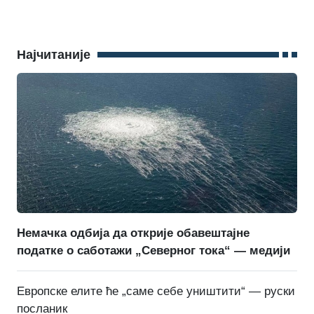
Најчитаније
Немачка одбија да открије обавештајне
податке о саботажи „Северног тока“ — медији
Европске елите ће „саме себе уништити“ — руски
посланик