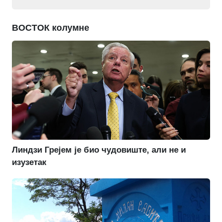
ВОСТОК колумне
Линдзи Грејем је био чудовиште, али не и
изузетак