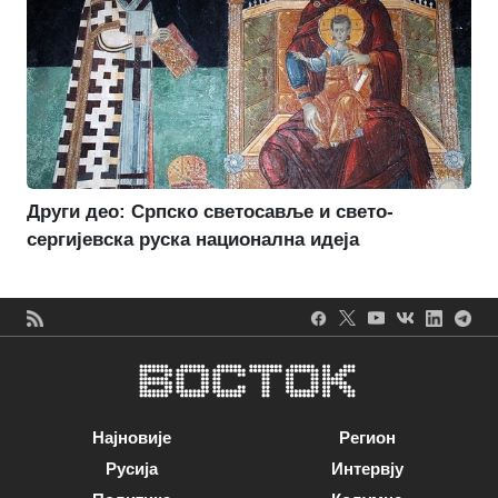
Други део: Српско светосавље и свето-
сергијевска руска национална идеја
Најновије
Регион
Русија
Интервју