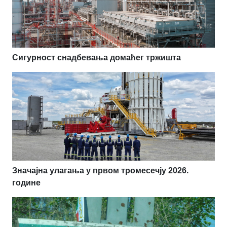
Сигурност снадбевања домаћег тржишта
Значајна улагања у првом тромесечју 2026.
године