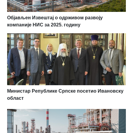
Објављен Извештај о одрживом развоју
компаније НИС за 2025. годину
Министар Републике Српске посетио Ивановску
област