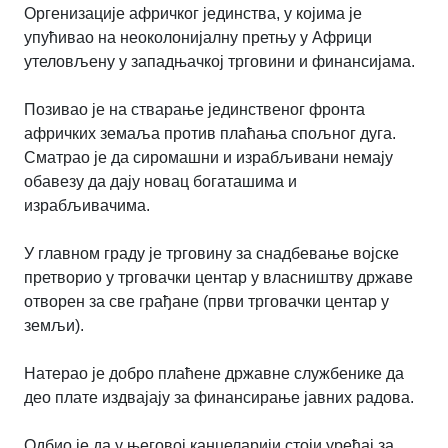
Оргенизације афричког јединства, у којима је
упућивао на неоколонијалну претњу у Африци
утеловљену у западњачкој трговини и финансијама.
Позивао је на стварање јединственог фронта
афричких земаља против плаћања спољног дуга.
Сматрао је да сиромашни и израбљивани немају
обавезу да дају новац богаташима и
израбљивачима.
У главном граду је трговину за снадбевање војске
претворио у трговачки центар у власништву државе
отворен за све грађане (први трговачки центар у
земљи).
Натерао је добро плаћене државне службенике да
део плате издвајају за финансирање јавних радова.
Одбио је да у његовој канцеларији стоји уређај за