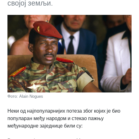
својој земљи.
Фото: Alain Nogues
Неки од најпопуларнијих потеза због којих је био
популаран међу народом и стекао пажњу
међународне заједнице били су: