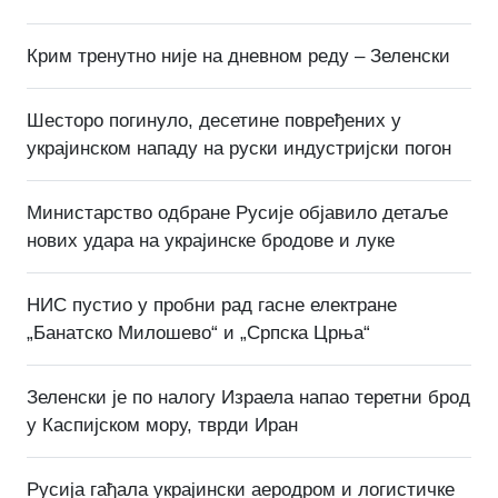
Крим тренутно није на дневном реду – Зеленски
Шесторо погинуло, десетине повређених у
украјинском нападу на руски индустријски погон
Министарство одбране Русије објавило детаље
нових удара на украјинске бродове и луке
НИС пустио у пробни рад гасне електране
„Банатско Милошево“ и „Српска Црња“
Зеленски је по налогу Израела напао теретни брод
у Каспијском мору, тврди Иран
Русија гађала украјински аеродром и логистичке