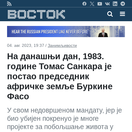
04. авг. 2023, 19:37 /
Занимљивости
На данашњи дан, 1983.
године Томас Санкара је
постао председник
афричке земље Буркине
Фасо
У свом недовршеном мандату, јер је
био убијен покренуо је многе
пројекте за побољшање живота у