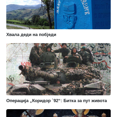
Хвала деди на побједи
Операција „Коридор `92“: Битка за пут живота