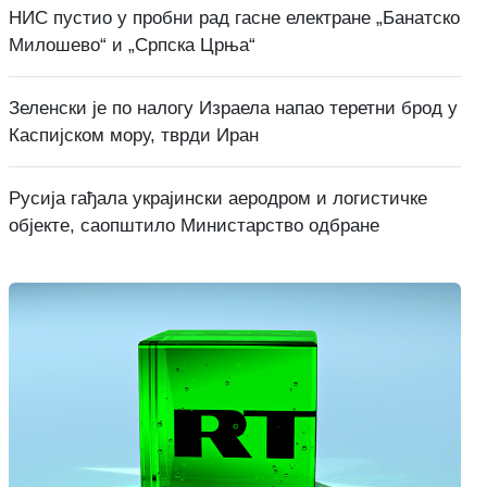
НИС пустио у пробни рад гасне електране „Банатско
Милошево“ и „Српска Црња“
Зеленски је по налогу Израела напао теретни брод у
Каспијском мору, тврди Иран
Русија гађала украјински аеродром и логистичке
објекте, саопштило Министарство одбране