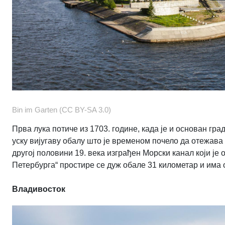
Bin im Garten (CC BY-SA 3.0)
Прва лука потиче из 1703. године, када је и основан гр
уску вијугаву обалу што је временом почело да отежава 
другој половини 19. века изграђен Морски канал који је
Петербурга“ простире се дуж обале 31 километар и има 
Владивосток