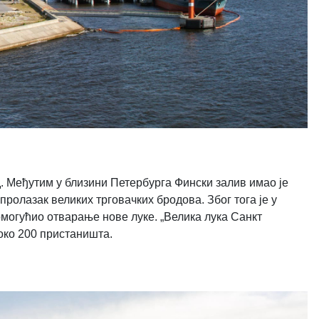
ад. Међутим у близини Петербурга Фински залив имао је
пролазак великих трговачких бродова. Због тога је у
 омогућио отварање нове луке. „Велика лука Санкт
око 200 пристаништа.