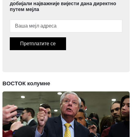
добијали најважније вијести дана директно
путем мејла
Претплатите се
ВОСТОК колумне