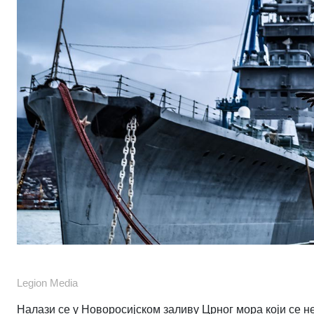
Legion Media
Налази се у Новоросијском заливу Црног мора који се не