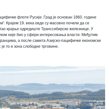
ацифичке флоте Русије. Град је основан 1860. године
м“. Крајем 19. века овде су масовно почели да се
стао крајње одредиште Транссибирске железнице. У
уком није био у сфери интересовања власти. Међутим
транцима, а после самита Азијско-пацифичке економске
је то и зона слободне трговине.