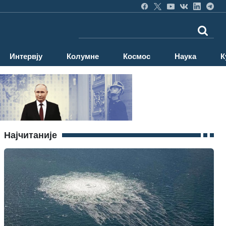
Интервју
Колумне
Космос
Наука
К
Најчитаније