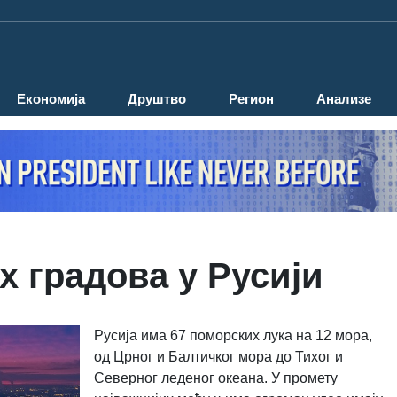
Економија
Друштво
Регион
Анализе
х градова у Русији
Русија има 67 поморских лука на 12 мора,
од Црног и Балтичког мора до Тихог и
Северног леденог океана. У промету