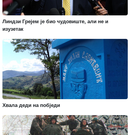
Линдзи Грејем је био чудовиште, али не и
изузетак
Хвала деди на побједи