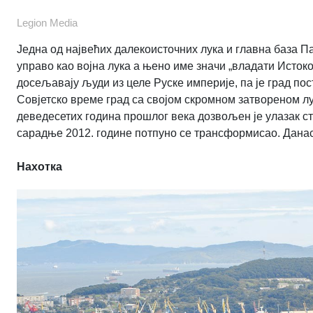
Legion Media
Једна од највећих далекоисточних лука и главна база П
управо као војна лука а њено име значи „владати Истоко
досељавају људи из целе Руске империје, па је град по
Совјетско време град са својом скромном затвореном л
деведесетих година прошлог века дозвољен је улазак с
сарадње 2012. године потпуно се трансформисао. Данас 
Нахотка