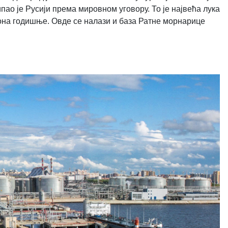
ипао је Русији према мировном уговору. То је највећа лука
она годишње. Овде се налази и база Ратне морнарице