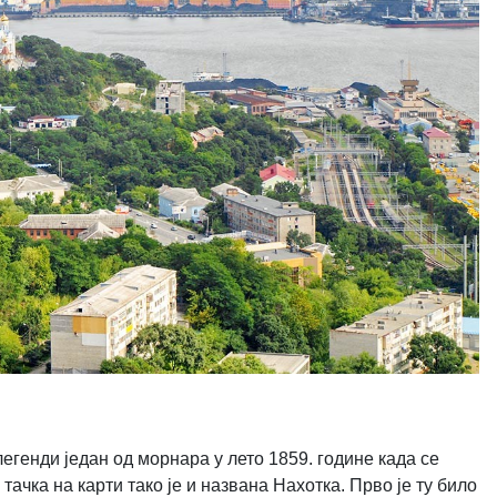
 легенди један од морнара у лето 1859. године када се
ачка на карти тако је и названа Нахотка. Прво је ту било