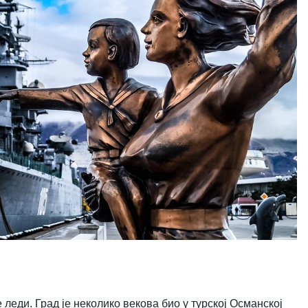
 леди. Град је неколико векова био у турској Османској