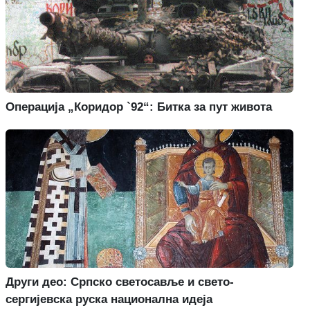
Операција „Коридор `92“: Битка за пут живота
Други део: Српско светосавље и свето-
сергијевска руска национална идеја