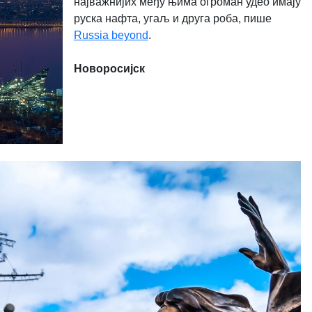
најважнијих међу њима огроман удео имају
руска нафта, угаљ и друга роба, пише
Russia beyond
.
Новоросијск