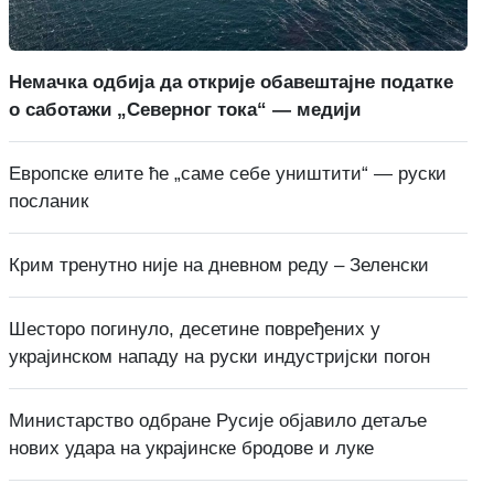
Немачка одбија да открије обавештајне податке
о саботажи „Северног тока“ — медији
Европске елите ће „саме себе уништити“ — руски
посланик
Крим тренутно није на дневном реду – Зеленски
Шесторо погинуло, десетине повређених у
украјинском нападу на руски индустријски погон
Министарство одбране Русије објавило детаље
нових удара на украјинске бродове и луке