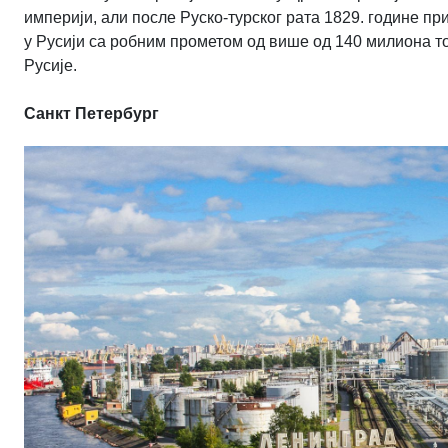
империји, али после Руско-турског рата 1829. године пр
у Русији са робним прометом од више од 140 милиона т
Русије.
Санкт Петербург