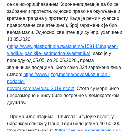
се са
искоришћавањем Корона-епидемије да би се
забранили протести, односно право на
окупљање и
кретање грађана у протесту. Када је режим ухапсио
православне
свештенике(!), број заражених је био
веома мали. Односно, свештеници су нпр.
ухапшени
13.05.2020
(
https://www.glaspodrinja.rs/aktuelno/15914/uhapsen-
vladika-joanikije-isedmorica-
svestenika
), иако је у
периоду од 05.05. до 20.05.2020., према
званичним
подацима, било само 324 заражена лица
(извор:
https://www.ijzcg.me/me/novosti/azurirani-
podacio-
novom-koronavirusu-2019-ncov
). Стога су мере биле
несразмерне и нису биле потребне у
демократском
друштву.
- Према извештајима "Шпигела" и "Дојче веле", у
бирачком списку у Црној Гори било ј
е/има 40-60.000
"фантомских" бирача (
https://www.dw.com/sr/milo-ima-