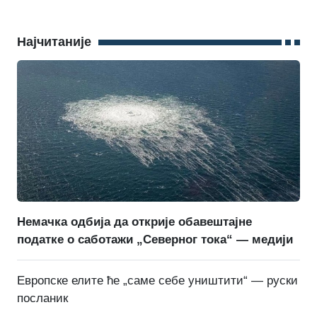
Најчитаније
Немачка одбија да открије обавештајне
податке о саботажи „Северног тока“ — медији
Европске елите ће „саме себе уништити“ — руски
посланик