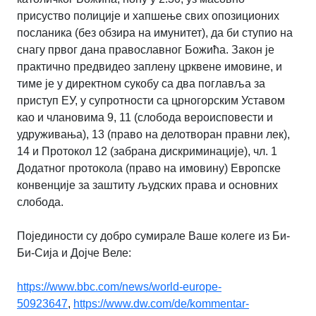
присуство полиције и хапшење свих опозиционих
посланика (без обзира
на имунитет), да би ступио на
снагу првог дана православног Божића. Закон је
практично предвидео заплену црквене имовине, и
тиме је у директном сукобу са два
поглавља за
приступ ЕУ, у супротности са црногорским Уставом
као и члановима 9,
11 (слобода вероисповести и
удруживања), 13 (право на делотворан правни лек),
14
и Протокол 12 (забрана дискриминације), чл. 1
Додатног протокола (право на
имовину) Европске
конвенције за заштиту људских права и основних
слобода.
Појединости су добро сумирале Ваше колеге из Би-
Би-Сија и Дојче Веле:
https://www.bbc.com/news/world-europe-
50923647
,
https://www.dw.com/de/kommentar-