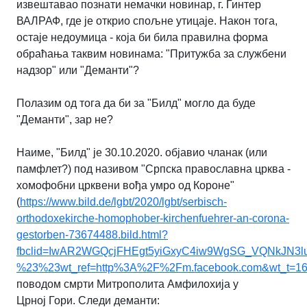
извештавао познати немачки новинар, г.
Гинтер
ВАЛРАФ, где је открио спољне утицаје. Након тога,
остаје недоумица - која би била
правилна форма
обраћања таквим новинама: "Притужба за службени
надзор" или "Деманти"?
Полазим од тога да би за "Билд" могло да буде
"Деманти", зар не?
Наиме, "Билд" је 30.10.2020. објавио чланак (или
памфлет?) под називом "Српска
православна црква -
хомофобни црквени вођа умро од Короне"
(
https://www.bild.de/lgbt/2020/lgbt/serbisch-
orthodoxekirche-
homophober-kirchenfuehrer-an-corona-
gestorben-73674488.bild.html?
fbclid=IwAR2WGQcjFHEgt5yiGxyC4iw9WgSG_VQNkJN3
%23%23wt_ref=http%3A%2F%2Fm.facebook.com&wt_t=1
поводом смрти Митрополита Амфилохија у
Црној
Гори. Следи деманти: