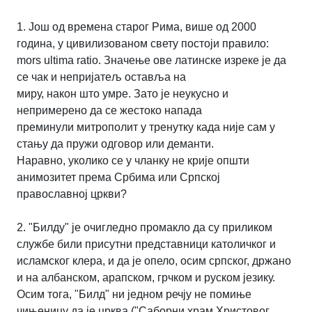
1. Још од времена старог Рима, више од 2000
година, у цивилизованом свету постоји
правило:
mors ultima ratio. Значење ове латинске изреке је да
се чак и непријатељ оставља на
миру, након што умре. Зато је неукусно и
непримерено да се жестоко напада
преминули
митрополит у тренутку када није сам у
стању да пружи одговор или деманти.
Наравно,
уколико се у чланку не крије општи
анимозитет према Србима или Српској
православној
цркви?
2. "Билду" је очигледно промакло да су приликом
службе били присутни представници
католичког и
исламског клера, и да је опело, осим српског, држано
и на албанском, арапском,
грчком и руском језику.
Осим тога, "Билд" ни једном речју не помиње
чињеницу да је црква
("Саборни храм Христовог