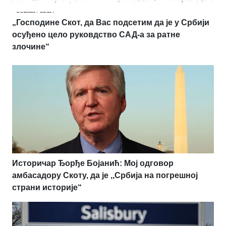
„Господине Скот, да Вас подсетим да је у Србији
осуђено цело руковдство САД-а за ратне
злочине“
Историчар Ђорђе Бојанић: Мој одговор
амбасадору Скоту, да је ,,Србија на погрешној
страни историје“