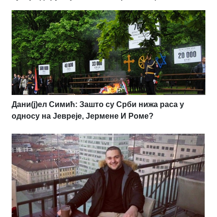
Дани(ј)ел Симић: Зашто су Срби нижа раса у
односу на Јевреје, Јермене И Роме?