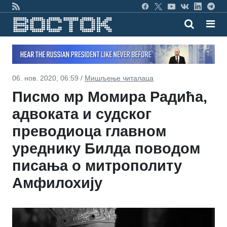
06. нов. 2020, 06:59 /
Мишљење читалаца
Писмо мр Момира Радића,
адвоката и судског
преводиоца главном
уреднику Билда поводом
писања о митрополиту
Амфилохију