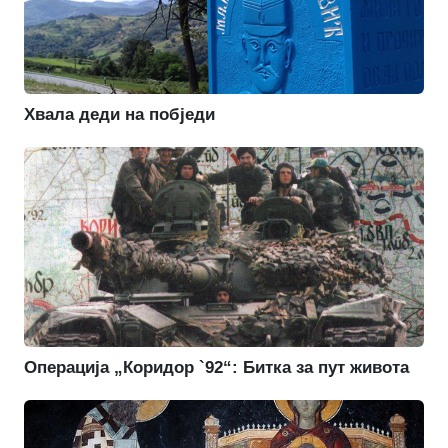
Хвала деди на побједи
Операција „Коридор `92“: Битка за пут живота