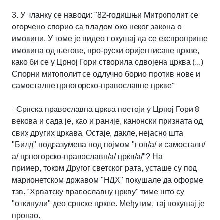
3. У чланку се наводи: "82-годишњи Митрополит се
огорчено спорио са владом око неког
закона о
имовини. У томе је видео покушај да се експроприше
имовина од његове, про-руски
оријентисане цркве,
како би се у Црној Гори створила одвојена црква (...)
Спорни митополит
се одлучно борио против нове и
самосталне црногорско-православне цркве"
- Српска православна црква постоји у Црној Гори 8
векова и сада је, као и раније,
канонски призната од
свих других цркава. Остаје, дакле, нејасно шта
"Билд"
подразумева под појмом "нов/а/ и самосталн/
а/ црногорско-православн/а/ цркв/а/"? На
пример, током Другог светског рата, усташе су под
марионетском државом "НДХ"
покушале да оформе
тзв. "Хрватску православну цркву" тиме што су
"откинули" део
српске цркве. Међутим, тај покушај је
пропао.