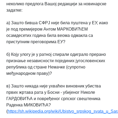
неколико предлога Вашој редакцији за
новинарске
задатке:
a) Зашто бивша СФРЈ није била пуштена у ЕУ, иако
је под премијером Антом
МАРКОВИЋЕМ
осамдесетих година била веома одмакла са
приступним
преговорима ЕУ?
б) Коју улогу је у ратној спирали одиграло прерано
признање независности појединих
југословенских
република од стране Немачке (супротно
међународном праву)?
в) Зашто никада није ухваћен виновник убиства
првих жртава рата у Босни -
убијеног Николе
ГАРДОВИЋА и повређеног српског свештеника
Раденка
МИКОВИЋА?
(
https://sh.wikipedia.org/wiki/Ubistvo_srpskog_svata_u_Sar