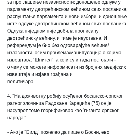
за проглашење независности:
доношење одлуке у
парламенту двотрећинском већином свих посланика,
распуштање
парламента и нови избори, и доношење
исте одлуке двотрећинском већином свих
посланика.
Одлука ниједном није добила прописану
двотрећинску већину, и тиме је
неуставна. И
референдум је био без одговарајуће већине/
излазности, осим
проблема/манипулација о којима
извештава "Шпигел", а који су и тада постојали -
о
чему се можете информисати из бројних медијских
извештаја и изјава грађана и
политичара.
4. "На доживотну робију осуђеног босанско-српског
ратног злочинца Радована Караџића
(75) он је
насупрот томе глорификовао као 'гиганта српског
народа'".
- Ако је "Билд" пожелео да пише о Босни, ево