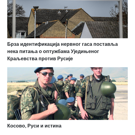
Брза идентификација нервног гаса поставља
нека питања о оптужбама Уједињеног
Краљевства против Русије
Косово, Руси и истина