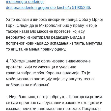
montenegro-derkrieg-
des-praesidenten-gegen-die-kirche/a-51905236
.
Уз то долази и широка дискриминација
Срба у Црној
Гори. Следи да је Митрополит био у праву, и то је
такође изазвало
масовне протесте, који су
вероватно изиритирали редакцију Билда и
погођеног
новинара до испадања из такта, међутим
то ништа не мења правну оцену.
4. "82-годишњак је организовао вишемесечне
протесте, чији су учесници и учеснице
кршили
забране због Корона-пандемије. То је
мобилизовало опозицију, која је у августу тесно
победила на изборима"
- Није баш тако, него је обрнуто. Црногорски режим
се сам преиграо са неуставним
законом око цркве и
изазвао неочекиване масовне протесте. Покушало