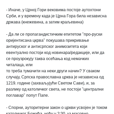
- Иначе, у Црној Гори вековима постоје аутохтони
Срби, и у времену када је Црна Гора
била независна
држава (кнежевина, а затим краљевина)
- Да ли се пропагандистичким епитетом "про-руски
оријентисана цкрва" покушава
прикривање
антируског и антисрпског анимозитета који
евентуално постоји код
новинара/редакције, или да
се проузрокују таква осећања код немачких
читалаца, или
то треба тумачити на неки други начин? У сваком
случају, Српска православна црква
је независна од
1219. године (захваљујући Светом Сави), и, за
разлику од католичког
света, не постоји "централни
поглавар" попут Папе.
- Спорни, ауторитерни закон о цркви усвојен је током
католичког Божића, ноћу у 2:30,
уз масовно