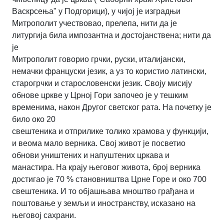
Васкрсења" у Подгорици), у чијој је изградњи
Митрополит
учествовао, прелепа, нити да је
литургија била импозантна и достојанствена; нити да
је
Митрополит говорио грчки, руски, италијански,
немачки француски језик, а уз то користио
латински,
старогрчки и старословенски језик. Своју мисију
обнове цркве у Црној Гори
започео је у тешким
временима, након Другог светског рата. На почетку је
било око 20
свештеника и отприлике толико храмова у функцији,
и веома мало верника. Свој живот је
посветио
обнови уништених и напуштених цркава и
манастира. На крају његовог живота,
број верника
достигао је 70 % становништва Црне Горе и око 700
свештеника. И то
објашњава мноштво грађана и
поштовање у земљи и иностранству, исказано на
његовој
сахрани.