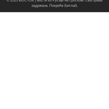
© 2025 ВОСТОК | Вести из Русије на српском. Сва права
задржана.
Покреће Битлаб
.