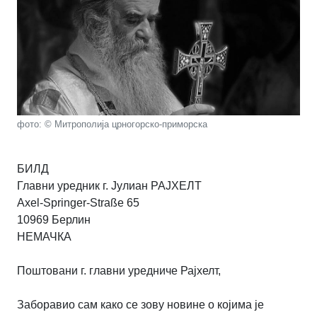
фото: © Митрополија црногорско-приморска
БИЛД
Главни уредник г. Јулиан РАЈХЕЛТ
Axel-Springer-Straße 65
10969 Берлин
НЕМАЧКА
Поштовани г. главни уредниче Рајхелт,
Заборавио сам како се зову новине о којима је