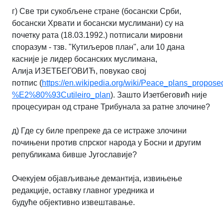
г) Све три сукобљене стране (босански Срби,
босански Хрвати и босански
муслимани) су на
почетку рата (18.03.1992.) потписали мировни
споразум - тзв.
"Кутиљеров план", али 10 дана
касније је лидер босанских муслимана,
Алија
ИЗЕТБЕГОВИЋ, повукао свој
потпис
(
https://en.wikipedia.org/wiki/Peace_plans_propo
%E2%80%93Cutileiro_plan
). Зашто Изетбеговић није
процесуиран од стране
Трибунала за ратне злочине?
д) Где су биле препреке да се истраже злочини
почињени против спрског народа у
Босни и другим
републикама бивше Југославије?
Очекујем објављивање демантија, извињење
редакције, оставку главног уредника и
будуће
објективно извештавање.