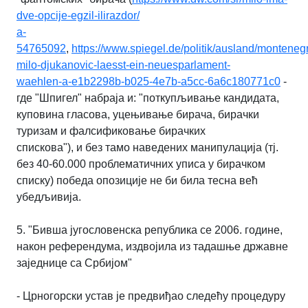
dve-opcije-egzil-ilirazdor/
a-
54765092
,
https://www.spiegel.de/politik/ausland/monteneg
milo-djukanovic-laesst-ein-neuesparlament-
waehlen-a-e1b2298b-b025-4e7b-a5cc-6a6c180771c0
-
где "Шпигел" набраја и: "поткупљивање
кандидата,
куповина гласова, уцењивање бирача, бирачки
туризам и фалсификовање бирачких
спискова"), и без тамо наведених манипулација (тј.
без 40-60.000 проблематичних уписа
у бирачком
списку) победа опозиције не би била тесна већ
убедљивија.
5. "Бивша југословенска република се 2006. године,
након референдума, издвојила из
тадашње државне
заједнице са Србијом"
- Црногорски устав је предвиђао следећу процедуру