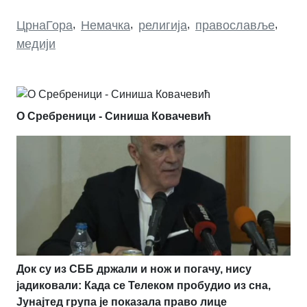
ЦрнаГора
,
Немачка
,
религија
,
православље
,
медији
О Сребреници - Синиша Ковачевић
Док су из СББ држали и нож и погачу, нису
јадиковали: Када се Телеком пробудио из сна,
Јунајтед група је показала право лице