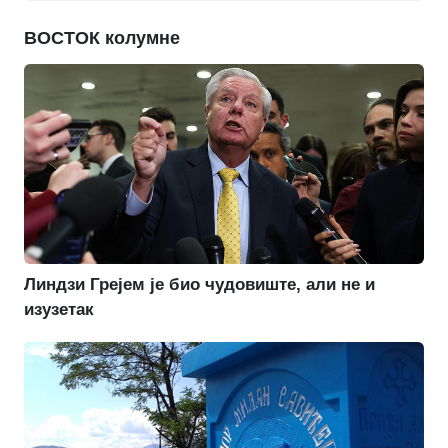
ВОСТОК колумне
Линдзи Грејем је био чудовиште, али не и
изузетак