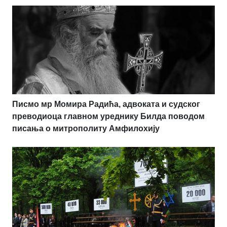
Писмо мр Момира Радића, адвоката и судског
преводиоца главном уреднику Билда поводом
писања о митрополиту Амфилохију