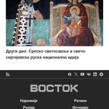
Други део: Српско светосавље и свето-
сергијевска руска национална идеја
Најновије
Регион
Русија
Интервју