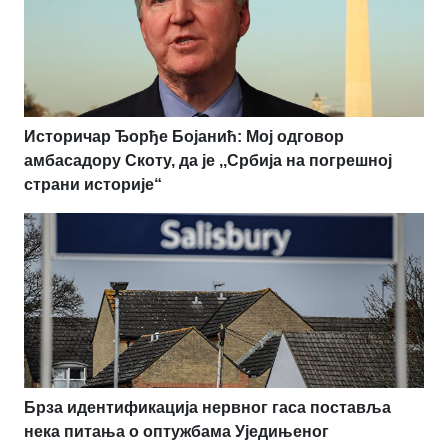
Историчар Ђорђе Бојанић: Мој одговор
амбасадору Скоту, да је ,,Србија на погрешној
страни историје“
Брза идентификација нервног гаса поставља
нека питања о оптужбама Уједињеног