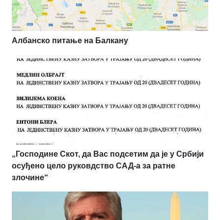
Албанско питање на Балкану
„Господине Скот, да Вас подсетим да је у Србији
осуђено цело руковдство САД-а за ратне
злочине“