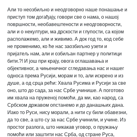
Али то неозбиљно и неодговорно наше понашање и
приступ том догађају, говори све о нама, о нашој
површности, необавештености и неодговорности,
али и о некултури, ма дрскости и глупости, са којом
располажемо, али и живимо. А док год то, код себе
не променимо, ко ће нас заозбиљно узети и
пријатељ нам, али и озбиљан партнер у политици
бити.?! И још при крају, овога оглашавања и
објективног, а чињеничног сгледавања нас и нашег
односа према Русији, морам и то, али искрено и из
душе, а од срца рећи: Хвала Русима и Русији за све
оно, што до сада, за нас Србе учинише. А поготово
им хвала на пруженој помоћи, да ми, као народ, са
Србском државом опстанемо и до данашњих дана.
Иако то Руси, нису морали, а нити су били обавезни,
да то све, а што су за нас Србе учинили, и учине. Из
простог разлога, што никакав уговор, о пружању
помоћи или заштити нас Срба, од стране Руса,