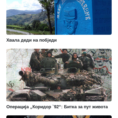
Хвала деди на побједи
Операција „Коридор `92“: Битка за пут живота