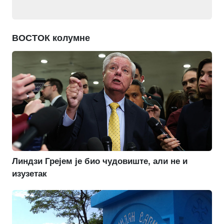
ВОСТОК колумне
Линдзи Грејем је био чудовиште, али не и
изузетак