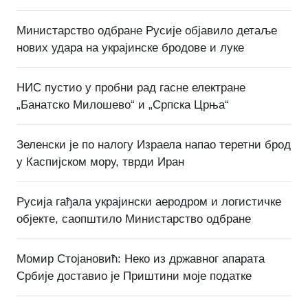
Министарство одбране Русије објавило детаље
нових удара на украјинске бродове и луке
НИС пустио у пробни рад гасне електране
„Банатско Милошево“ и „Српска Црња“
Зеленски је по налогу Израела напао теретни брод
у Каспијском мору, тврди Иран
Русија гађала украјински аеродром и логистичке
објекте, саопштило Министарство одбране
Момир Стојановић: Неко из државног апарата
Србије доставио је Приштини моје податке