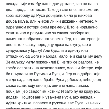
никада није између наше две државе, као ни наша
два народа, потписан. Тако да све оно, што смо ми,
кроз историју од Руса добијали, била је њихова
добра воља, или њихов лични државни интерес, у
одређеном историјском времену. Што је нормално,
схватљиво и разумљиво за сваког разборитог,
паметног и образованог човека. Јер, го – интерес, је
оно, што и сваку породицу држи на окупу, као и
супружнике у браку! Али будали и идиоту или
отпаднику од Бога и народа, мало је и кад би му целу
Земаљску куглу поклонили! Е, из тих се разлога, не
треба освртати на незахвалнике, олош и бетере, који
би пљували по Русима и Русији. Јер оно добро, које
ми до сада, од наше браће Руса добисмо, веће је од
сваке лажи, коју ево и ја, овим оглашавањем,
побијам, јер сведоћим истину. И зато ћу на крају још
додати: Поштовани и уважени Руси, ако некада и
чујете критике, псовеке и ружење вас Руса, из неких
србских покварених уста, не осврчите се на испразне