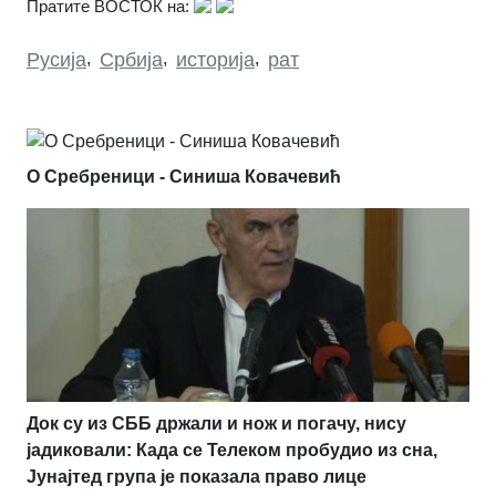
Пратите ВОСТОК на:
Русија
,
Србија
,
историја
,
рат
О Сребреници - Синиша Ковачевић
Док су из СББ држали и нож и погачу, нису
јадиковали: Када се Телеком пробудио из сна,
Јунајтед група је показала право лице