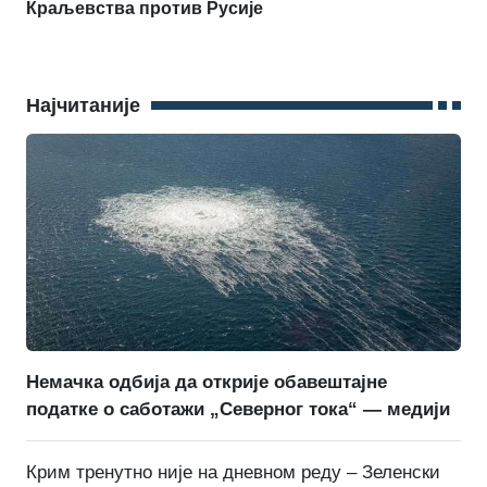
Краљевства против Русије
Најчитаније
Немачка одбија да открије обавештајне
податке о саботажи „Северног тока“ — медији
Крим тренутно није на дневном реду – Зеленски