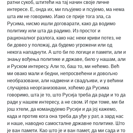
ратни сукоб, штитећи на тај начин своје личне
интересе. Е, онда их, ми пљујемо и псујемо, ма нема
шта им не говоримо. Иако се прије тога зла, са
Русима, нисмо ишли договарати, како да водимо
политику или шта да радимо. Из простог и
рационалног разлога, како нас неки криви потез, не
би довео у положај, да будемо угрожени или од
некога нападнути. А што би по логици и памети, али и
знању вођења политике и државе, било у нашам, али
и Руском интересу. Али то, баш то, ми нећемо. Већ
ми овако мали и бедни, непросвећени и довољно
необразовани, али надмени и свадљиви, и у већини
случајева неорганизовани, хоћемо да Русима
говоримо, шта је то, што Русија треба да ради и то да
ради у нашем интересу, а не свом. И при томе, ми би
још хтели, да командујемо Русији и да јој кажемо,
када и против кога она треба да уђе у рат, а зард нас
и наше, наводно самосталне државне политике. Што
је ван памети. Као што је и ван памет, да ми сада и то