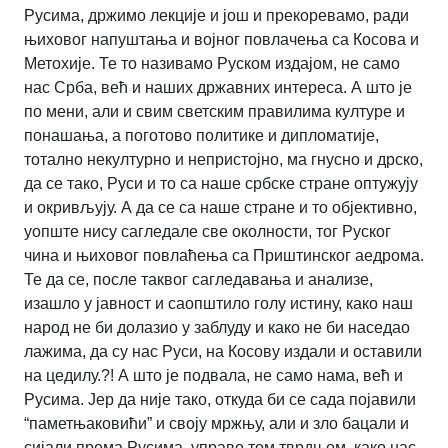
Русима, држимо лекције и још и прекоревамо, ради
њиховог напуштања и војног повлачења са Косова и
Метохије. Те то називамо Руском издајом, не само
нас Срба, већ и наших државних интереса. А што је
по мени, али и свим светским правилима културе и
понашања, а поготово политике и дипломатије,
тотално некултурно и непристојно, ма гнусно и дрско,
да се тако, Руси и то са наше србске стране оптужују
и окривљују. А да се са наше стране и то објективно,
уопште нису сагледале све околности, тог Руског
чина и њиховог повлаћења са Приштинског аедрома.
Те да се, после таквог сагледавања и анализе,
изашло у јавност и саопштило голу истину, како наш
народ не би долазио у заблуду и како не би наседао
лажима, да су нас Руси, на Косову издали и оставили
на цедилу.?! А што је подвала, не само нама, већ и
Русима. Јер да није тако, откуда би се сада појавили
“паметњаковићи” и своју мржњу, али и зло бацали и
сијали према Русима, управо том тврдњом, како нас