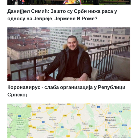
Дани(ј)ел Симић: Зашто су Срби нижа раса у
односу на Јевреје, Јермене И Роме?
Коронавирус - слаба организација у Републици
Српској