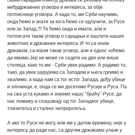
међудржавних уговора и интереса, за обје
потписнице уговора. А када то, ми Срби научимо,
онда ћемо и знати за кога ћемо се одлучити, за Русе
или за Запад.?! Те ћемо онда и имати, али и
потписати такав уговор о сарадњи и заштити наших
животних и државних интереса. И то са оном
државом, са којом такав уговор, али и однос хоћемо
да имамо.Јер не може се седети на две или више
столица, како то ми - Срби увек радимо. А радимо то,
тако, да увек шурујемо са Западом и њега грлимо и
хвалимо, а када нам са тог истог Запада, дођу убице
и злочинци, е, онда се ми досетимо Русије и Руса. Па
на сва уста кукамо и зовемо нашу "браћу"-Русе, да
нас помажу и спашавају од тог Западног убице,
тлачитеља и сталног непријатеља.
А ако то Руси не могу, или им у датом времену, није у
интересу, да ради нас, са другим државама улазе у