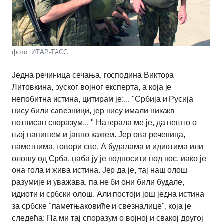
фото: ИТАР-ТАСС
Једна речиница сечања, господина Виктора
Литовкина, руског војног експерта, а која је
непобитна истина, цитирам је:... "Србија и Русија
нису били савезници, јер нису имали никакв
потписан споразум... " Натерала ме је, да нешто о
њој напишем и јавно кажем. Јер ова реченица,
паметнима, говори све. А будалама и идиотима или
олошу од Срба, џаба ју је подносити под нос, иако је
она гола и жива истина. Јер да је, тај наш олош
разумије и уважава, па не би они били будале,
идиоти и србски олош. Али постоји још једна истина
за србске "паметњаковиће и свезналице", која је
следећа: Па ми тај споразум о војној и свакој другој