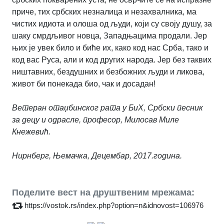
приче, тих србских незналица и незахвалника, ма
чистих идиота и олоша од људи, који су своју душу, за
шаку смрдљивог новца, Западњацима продали. Јер
њих је увек било и биће их, како код нас Срба, тако и
код вас Руса, али и код других народа. Јер без таквих
ништавних, бездушних и безбожних људи и ликова,
живот би понекада био, чак и досадан!
Ветеран отаџбинског рата у БиХ, Србски песник
за децу и одрасле, професор, Милосав Миле
Кнежевић.
Нирнберг, Њемачка, Децембар, 2017.година.
Поделите вест на друштвеним мрежама:
https://vostok.rs/index.php?option=n&idnovost=106976