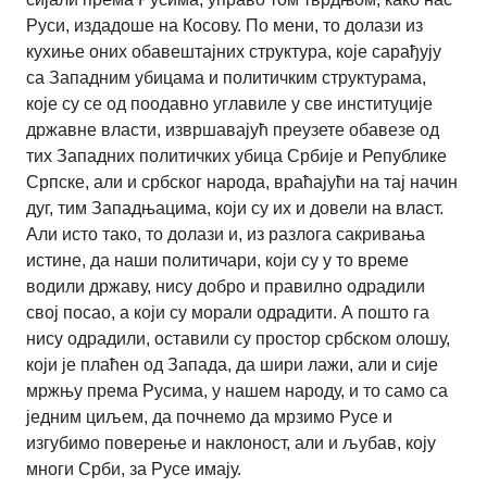
Руси, издадоше на Косову. По мени, то долази из
кухиње оних обавештајних структура, које сарађују
са Западним убицама и политичким структурама,
које су се од поодавно углавиле у све институције
државне власти, извршавајућ преузете обавезе од
тих Западних политичких убица Србије и Републике
Српске, али и србског народа, враћајући на тај начин
дуг, тим Западњацима, који су их и довели на власт.
Али исто тако, то долази и, из разлога сакривања
истине, да наши политичари, који су у то време
водили државу, нису добро и правилно одрадили
свој посао, а који су морали одрадити. А пошто га
нису одрадили, оставили су простор србском олошу,
који је плаћен од Запада, да шири лажи, али и сије
мржњу према Русима, у нашем народу, и то само са
једним циљем, да почнемо да мрзимо Русе и
изгубимо поверење и наклоност, али и љубав, коју
многи Срби, за Русе имају.