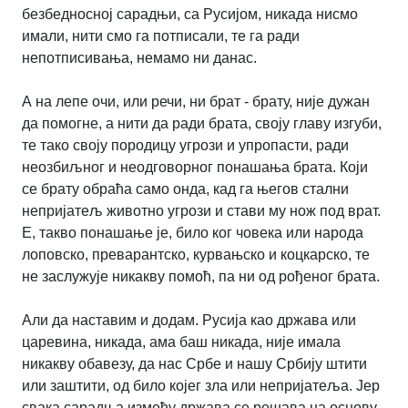
безбедносној сарадњи, са Русијом, никада нисмо
имали, нити смо га потписали, те га ради
непотписивања, немамо ни данас.
А на лепе очи, или речи, ни брат - брату, није дужан
да помогне, а нити да ради брата, своју главу изгуби,
те тако своју породицу угрози и упропасти, ради
неозбиљног и неодговорног понашања брата. Који
се брату обраћа само онда, кад га његов стални
непријатељ животно угрози и стави му нож под врат.
Е, такво понашање је, било ког човека или народа
лоповско, преварантско, курвањско и коцкарско, те
не заслужује никакву помоћ, па ни од рођеног брата.
Али да наставим и додам. Русија као држава или
царевина, никада, ама баш никада, није имала
никакву обавезу, да нас Србе и нашу Србију штити
или заштити, од било којег зла или непријатеља. Јер
свака сарадња између држава се решава на основу