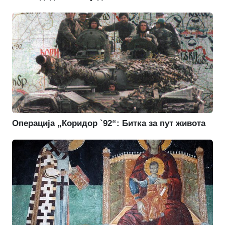
Операција „Коридор `92“: Битка за пут живота