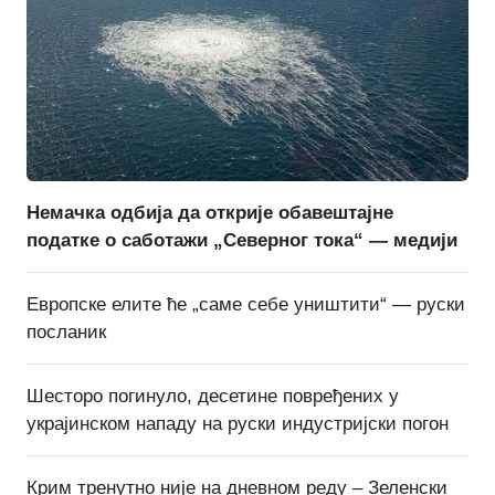
Немачка одбија да открије обавештајне
податке о саботажи „Северног тока“ — медији
Европске елите ће „саме себе уништити“ — руски
посланик
Шесторо погинуло, десетине повређених у
украјинском нападу на руски индустријски погон
Крим тренутно није на дневном реду – Зеленски