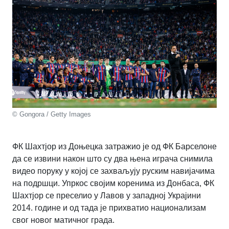
© Gongora / Getty Images
ФК Шахтјор из Доњецка затражио је од ФК Барселоне
да се извини након што су два њена играча снимила
видео поруку у којој се захваљују руским навијачима
на подршци. Упркос својим коренима из Донбаса, ФК
Шахтјор се преселио у Лавов у западној Украјини
2014. године и од тада је прихватио национализам
свог новог матичног града.