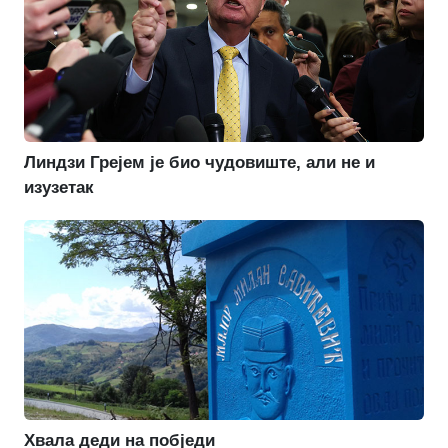
Линдзи Грејем је био чудовиште, али не и
изузетак
Хвала деди на побједи