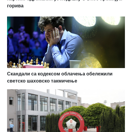
горива
Скандали са кодексом облачења обележили
светско шаховско такмичење