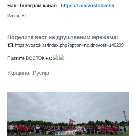
Наш Телеграм канал -
https://t.me/vostokvesti
Извор: RT
Поделите вест на друштвеним мрежама:
https://vostok.rs/index.php?option=n&idnovost=140299
Пратите ВОСТОК на:
Украјина
,
Русија