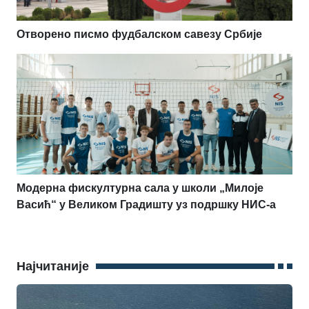
Отворено писмо фудбалском савезу Србије
Модерна фискултурна сала у школи „Милоје
Васић“ у Великом Градишту уз подршку НИС-а
Најчитаније