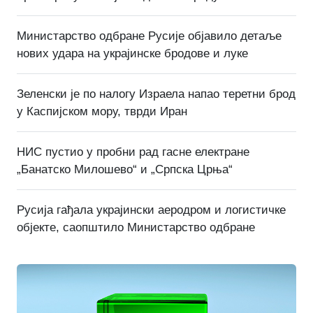
Министарство одбране Русије објавило детаље
нових удара на украјинске бродове и луке
Зеленски је по налогу Израела напао теретни брод
у Каспијском мору, тврди Иран
НИС пустио у пробни рад гасне електране
„Банатско Милошево“ и „Српска Црња“
Русија гађала украјински аеродром и логистичке
објекте, саопштило Министарство одбране