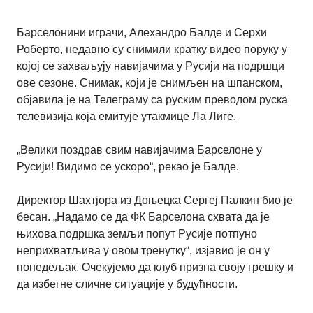
Барселонини играчи, Алехандро Балде и Серхи
Роберто, недавно су снимили кратку видео поруку у
којој се захваљују навијачима у Русији на подршци
ове сезоне. Снимак, који је снимљен на шпанском,
објавила је на Телеграму са руским преводом руска
телевизија која емитује утакмице Ла Лиге.
„Велики поздрав свим навијачима Барселоне у
Русији! Видимо се ускоро
“,
рекао је Балде.
Директор Шахтјора из Доњецка Сергеј Палкин био је
бесан. „Надамо се да ФК Барселона схвата да је
њихова подршка земљи попут Русије потпуно
неприхватљива у овом тренутку“, изјавио је он у
понедељак. Очекујемо да клуб призна своју грешку и
да избегне сличне ситуације у будућности.