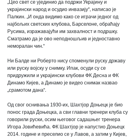
„Цео свет се ујединио да подржи Украјину и
украјински народ и осудио инвазију“, написао је
Палкин. „И онда видимо како се играчи једног од
најбољих светских клубова, Барселоне, обраћају
Русима, изражавајући им захвалност и подршку.
Сматрамо да је ово неподношљив и једноставно
неморалан чин.
“
Ни Балде ни Роберто нису споменули руску државу
или руску војску у снимку. Ипак, осуди су се
придружили и украјински клубови ФК Десна и ФК
Динамо Кијев, а Динамо је видео снимак назвао
„срамотом дана“.
Од свог оснивања 1930-их, Шахтјор Доњецк је био
понос града Доњецка, а сви главни тренери клуба су
говорили руски, осим његовог садашњег тренера
Игора Јовићевића. ФК Шахтјор је напустио Доњецк
2014. године и преселио се у Лавов, а затим у Кијев,