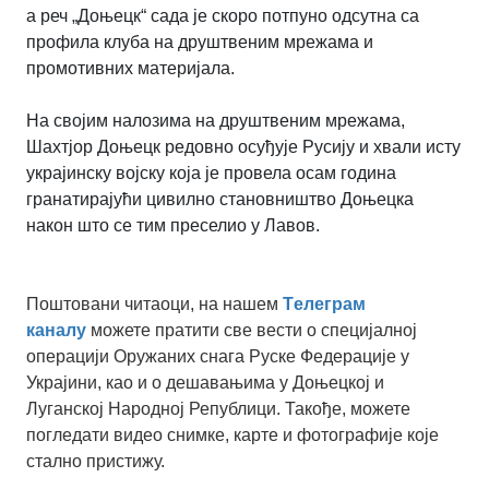
а реч „Доњецк“ сада је скоро потпуно одсутна са
профила клуба на друштвеним мрежама и
промотивних материјала.
На својим налозима на друштвеним мрежама,
Шахтјор Доњецк редовно осуђује Русију и хвали исту
украјинску војску која је провела осам година
гранатирајући цивилно становништво Доњецка
након што се тим преселио у Лавов.
Поштовани читаоци, на нашем
Tелеграм
каналу
можете пратити све вести о специјалној
операцији Оружаних снага Руске Федерације у
Украјини, као и о дешавањима у Доњецкој и
Луганској Народној Републици. Такође, можете
погледати видео снимке, карте и фотографије које
стално пристижу.