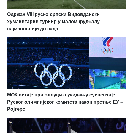
Одржан VIII руско-српски Видовдански
хуманитарни турнир у малом фудбалу –
најмасовнији до сада
МОК остаје при одлуци о укидању суспензије
Руског олимпијског комитета након претње ЕУ –
Ројтерс