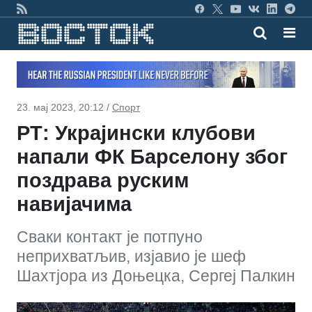
23. мај 2023, 20:12 /
Спорт
РТ: Украјински клубови
напали ФК Барселону због
поздрава руским
навијачима
Сваки контакт је потпуно
неприхватљив, изјавио је шеф
Шахтјора из Доњецка, Сергеј Палкин