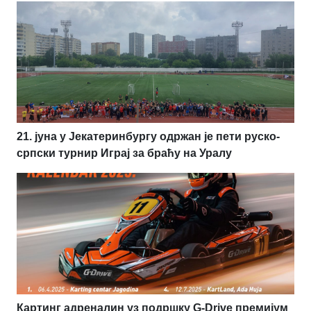
21. јуна у Јекатеринбургу одржан је пети руско-
српски турнир Играј за браћу на Уралу
Картинг адреналин уз подршку G-Drive премијум