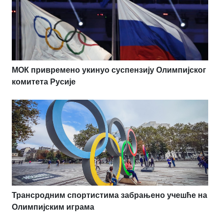
МОК привремено укинуо суспензију Олимпијског
комитета Русије
Трансродним спортистима забрањено учешће на
Олимпијским играма