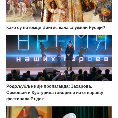
Како су потомци Џингис-кана служили Русији?
Родољубље није пропаганда: Захарова,
Симоњан и Кустурица говорили на отварању
фестивала Рт.док