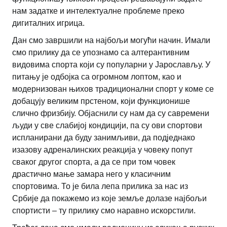
нам задатке и интелектуалне проблеме преко
дигиталних игрица.
Дан смо завршили на најбољи могући начин. Имали
смо прилику да се упознамо са алтерантивним
видовима спорта који су популарни у Јарослављу. У
питању је одбојка са огромном лоптом, као и
модернизован њихов традиционални спорт у коме се
добацују великим прстеном, који функционише
слично фризбију. Објаснили су нам да су савремени
људи у све слабијој кондицији, па су ови спортови
испланирани да буду занимљиви, да подједнако
изазову адреналинских реакција у човеку попут
сваког другог спорта, а да се при том човек
драстично мање замара него у класичним
спортовима. То је била лепа прилика за нас из
Србије да покажемо из које земље долазе најбољи
спортисти – ту прилику смо наравно искорстили.