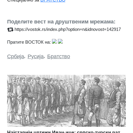
Поделите вест на друштвеним мрежама:
https://vostok.rs/index.php?option=n&idnovost=142917
Пратите ВОСТОК на:
Србија
,
Русија
,
Братство
Најстарији цртежи Ивањице: српско-турски рат