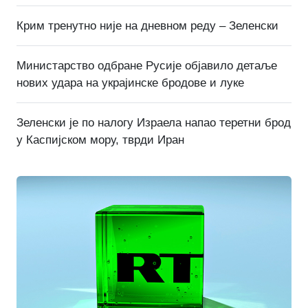
Крим тренутно није на дневном реду – Зеленски
Министарство одбране Русије објавило детаље
нових удара на украјинске бродове и луке
Зеленски је по налогу Израела напао теретни брод
у Каспијском мору, тврди Иран