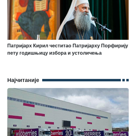
Патријарх Кирил честитао Патријарху Порфирију
пету годишњицу избора и устоличења
Најчитаније