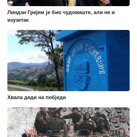
Линдзи Грејем је био чудовиште, али не и
изузетак
Хвала деди на побједи