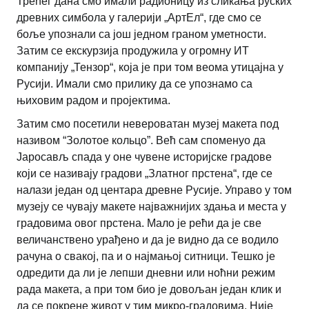
Трећег дана смо имали радионицу из сликања руских
древних симбола у галерији „АртЕл“, где смо се
боље упознали са још једном граном уметности.
Затим се екскурзија продужила у огромну ИТ
компанију „Тензор“, која је при том веома утицајна у
Русији. Имали смо прилику да се упознамо са
њиховим радом и пројектима.
Затим смо посетили невероватан музеј макета под
називом “Золотое кольцо”. Већ сам споменуо да
Јаросављ спада у оне чувене историјске градове
који се називају градови „Златног прстена“, где се
налази један од центара древне Русије. Управо у том
музеју се чувају макете најважнијих здања и места у
градовима овог прстена. Мало је рећи да је све
величанствено урађено и да је видно да се водило
рачуна о свакој, па и о најмањој ситници. Тешко је
одредити да ли је лепши дневни или ноћни режим
рада макета, а при том био је довољан један клик и
да се покрене живот у тим микро-градовима. Није