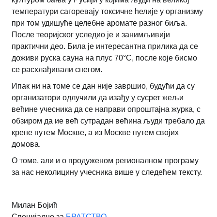
температури сагоревају токсичне ћелије у организму
при том удишуће целебне аромате разног биља.
После теоријског уследио је и занимљивији
практични део. Била је интересантна прилика да се
доживи руска сауна на плус 70°C, после које бисмо
се расхлађивали снегом.
Ипак ни на томе се дан није завршио, будући да су
организатори одлучили да изађу у сусрет жељи
већине учесника да се направи опроштајна журка, с
обзиром да ие већ сутрадан већина људи требало да
крене путем Москве, а из Москве путем својих
домова.
О томе, али и о продуженом регионалном програму
за нас неколицину учесника више у следећем тексту.
Милан Бојић
Специјално за
БРАТСТВО