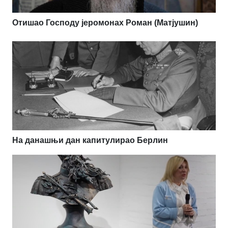
Отишао Господу јеромонах Роман (Матјушин)
На данашњи дан капитулирао Берлин