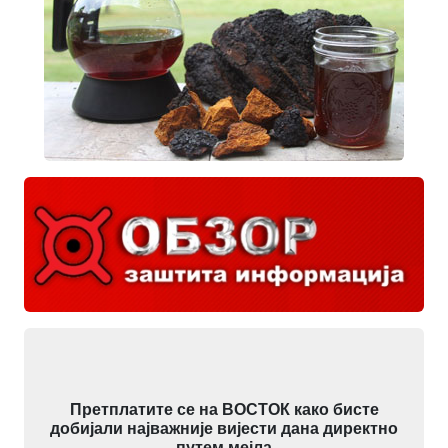
Претплатите се на ВОСТОК како бисте
добијали најважније вијести дана директно
путем мејла