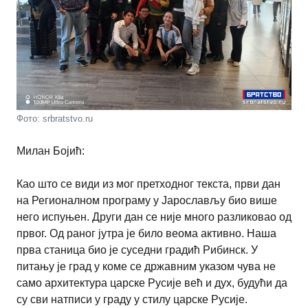
Фото: srbratstvo.ru
Милан Бојић:
Као што се види из мог претходног текста, први дан
на Регионалном програму у Јарослављу био више
него испуњен. Други дан се није много разликовао од
првог. Од раног јутра је било веома активно. Наша
прва станица био је суседни градић Рибинск. У
питању је град у коме се државним указом чува не
само архитектура царске Русије већ и дух, будући да
су сви натписи у граду у стилу царске Русије.