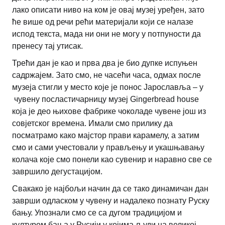
лако описати ниво на ком је овај музеј уређен, зато
ће више од речи рећи материјали који се налазе
испод текста, мада ни они не могу у потпуности да
пренесу тај утисак.
Трећи дан је као и прва два је био дупке испуњен
садржајем. Зато смо, не часећи часа, одмах после
музеја стигли у место које је понос Јарославља – у
чувену посластичарницу музеј Gingerbread house
која је део њихове фабрике чоколаде чувене још из
совјетског времена. Имали смо прилику да
посматрамо како мајстор прави карамелу, а затим
смо и сами учестовали у прављењу и укашњавању
колача које смо понели као сувенир и наравно све се
завршило дегустацијом.
Свакако је најбољи начин да се тако динамичан дан
заврши одласком у чувену и надалеко познату Руску
бању. Упознали смо се са дугом традицијом и
културом бања у Русији у којима људи на великој