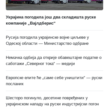
Украјина погодила још два складишта руске
компаније „Вајлдберис“
Русија погодила украјинске војне циљеве у
Одеској области — Министарство одбране
Немачка одбија да открије обавештајне податке о
саботажи „Северног тока“ — медији
Европске елите ће „саме себе уништити“ — руски
посланик
Шесторо погинуло, десетине повређених у
украјинском нападу на руски индустријски погон