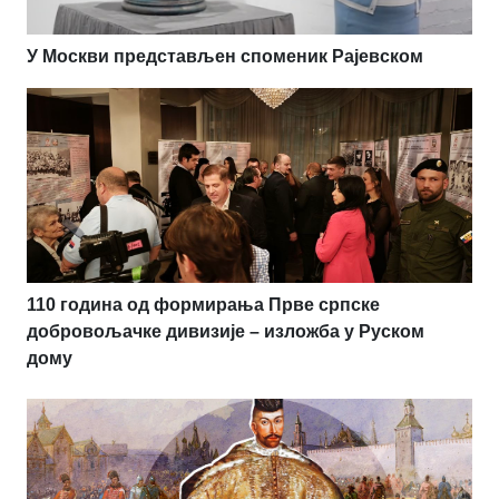
У Москви представљен споменик Рајевском
110 година од формирања Прве српске
добровољачке дивизије – изложба у Руском
дому