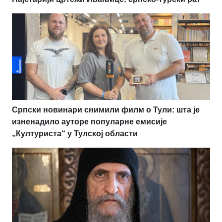
Српски новинари снимили филм о Тули: шта је
изненадило ауторе популарне емисије
„Културиста“ у Тулској области