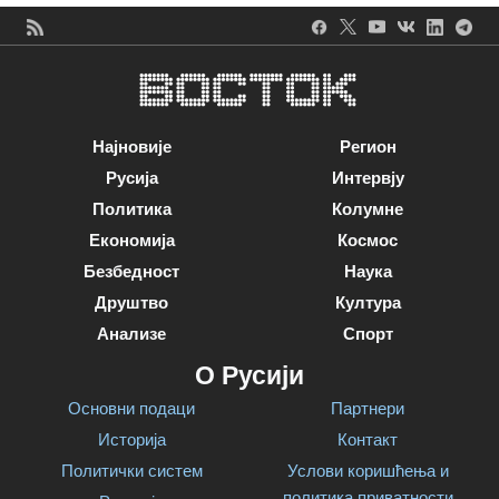
Најновије
Регион
Русија
Интервју
Политика
Колумне
Економија
Космос
Безбедност
Наука
Друштво
Култура
Анализе
Спорт
О Русији
Основни подаци
Партнери
Историја
Контакт
Политички систем
Услови коришћења и
политика приватности