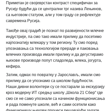
Приметан је својеврстан контраст специфичан за
Русију будући да се централни трг назива Лењинов,
са његовом статуом, али у том граду се рефлектује
савремена Русија.
Такође овај градић је познат по развијености млечне
индустрије, па смо тако имали прилику да посетимо
најпознатију млекару у том региону. Ту смо поред
упознавања са технологијом прераде и паковања
млечних производа имали прилику и да дегустирамо
њихове производе попут сладоледа, млека, јогурта,
кефира.
Затим, одмах по повратку у Јарослављ, имали смо
прилику да се упознамо са школом будућности.
Наши дивни волонтери су се постарали за екскурзију
кроз модерну ИТ средњу школу „Школа 21 Сбер“ где
смо се не само упознали са начином функционисања
и рада поменуте школе, већ и сами осетили како
функционишу њихови процеси решавајући задате