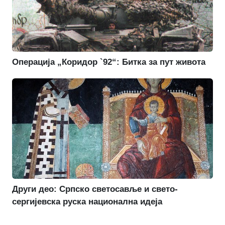
Операција „Коридор `92“: Битка за пут живота
Други део: Српско светосавље и свето-
сергијевска руска национална идеја