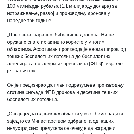
100 милијарди рубаља (1,1 милијарду долара) за
истраживање, развој и производњу дронова у
наредне три године.
„Пре свега, наравно, биће више дронова. Наше
оружане снаге их активно користе у многим
областима. Асортиман производа је веома широк, од
тешких беспилотних летелица до беспилотних
летелица са погледом из првог лица [ФПВ]“, изјавио
је званичник.
Он је прецизирао да план подразумева производњу
стотина хиљада ФПВ дронова и десетина тешких
беспилотних летелица.
„Ово је једна од важних области у којој ћемо радити
заједно са Министарством одбране, а од наших
индустријских предузећа се очекује да изграде и