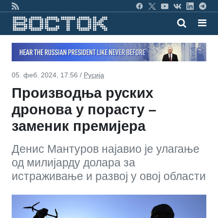
05. феб. 2024, 17:56 /
Русија
Производња руских
дронова у порасту –
заменик премијера
Денис Мантуров најавио је улагање
од милијарду долара за
истраживање и развој у овој области