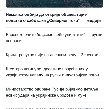
Немачка одбија да открије обавештајне
податке о саботажи „Северног тока“ — медији
Европске елите ће „саме себе уништити“ — руски
посланик
Крим тренутно није на дневном реду – Зеленски
Шесторо погинуло, десетине повређених у
украјинском нападу на руски индустријски погон
Министарство одбране Русије објавило детаље
нових удара на украјинске бродове и луке