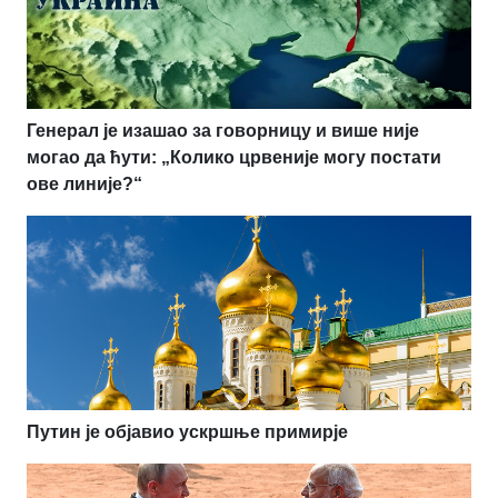
Генерал је изашао за говорницу и више није
могао да ћути: „Колико црвеније могу постати
ове линије?“
Путин је објавио ускршње примирје