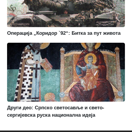
Операција „Коридор `92“: Битка за пут живота
Други део: Српско светосавље и свето-
сергијевска руска национална идеја