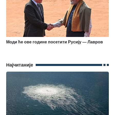
Моди ће ове године посетити Русију — Лавров
Најчитаније