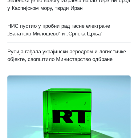
Зеленски је по налогу Израела напао теретни брод
у Каспијском мору, тврди Иран
НИС пустио у пробни рад гасне електране
„Банатско Милошево“ и „Српска Црња“
Русија гађала украјински аеродром и логистичке
објекте, саопштило Министарство одбране