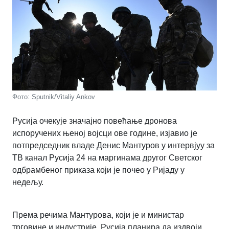
Фото: Sputnik/Vitaliy Ankov
Русија очекује значајно повећање дронова
испоручених њеној војсци ове године, изјавио је
потпредседник владе Денис Мантуров у интервјуу за
ТВ канал Русија 24 на маргинама другог Светског
одбрамбеног приказа који је почео у Ријаду у
недељу.
Према речима Мантурова, који је и министар
трговине и индустрије, Русија планира да издвоји