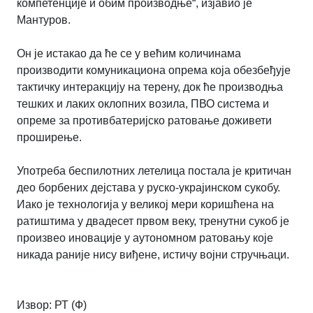
компетенције и обим производње“, изјавио је
Мантуров.
Он је истакао да ће се у већим количинама
производити комуникациона опрема која обезбеђује
тактичку интеракцију на терену, док ће производња
тешких и лаких оклопних возила, ПВО система и
опреме за противбатеријско ратовање доживети
проширење.
Употреба беспилотних летелица постала је критичан
део борбених дејстава у руско-украјинском сукобу.
Иако је технологија у великој мери коришћена на
ратиштима у двадесет првом веку, тренутни сукоб је
произвео иновације у аутономном ратовању које
никада раније нису виђене, истичу војни стручњаци.
Извор: РТ (Ф)