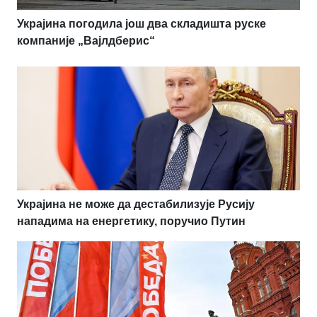
Украјина погодила још два складишта руске
компаније „Вајлдберис“
Украјина не може да дестабилизује Русију
нападима на енергетику, поручио Путин