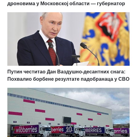
дроновима у Московској области — губернатор
Путин честитао Дан Ваздушно-десантних снага:
Похвалио борбене резултате падобранаца у СВО