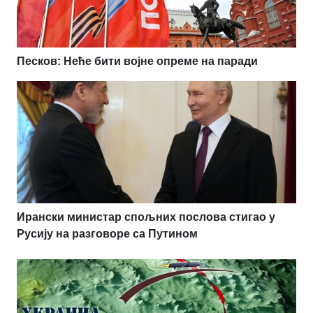
Песков: Неће бити војне опреме на паради
Ирански министар спољних послова стигао у
Русију на разговоре са Путином