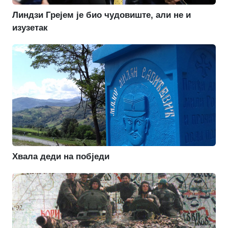
Линдзи Грејем је био чудовиште, али не и
изузетак
Хвала деди на побједи