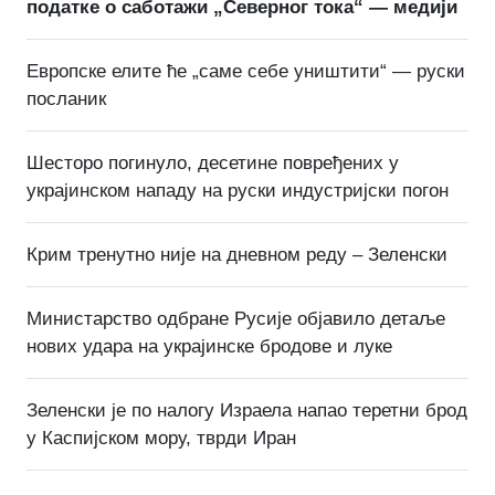
податке о саботажи „Северног тока“ — медији
Европске елите ће „саме себе уништити“ — руски
посланик
Шесторо погинуло, десетине повређених у
украјинском нападу на руски индустријски погон
Крим тренутно није на дневном реду – Зеленски
Министарство одбране Русије објавило детаље
нових удара на украјинске бродове и луке
Зеленски је по налогу Израела напао теретни брод
у Каспијском мору, тврди Иран