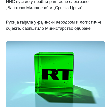
НИС пустио у пробни рад гасне електране
„Банатско Милошево“ и „Српска Црња“
Русија гађала украјински аеродром и логистичке
објекте, саопштило Министарство одбране