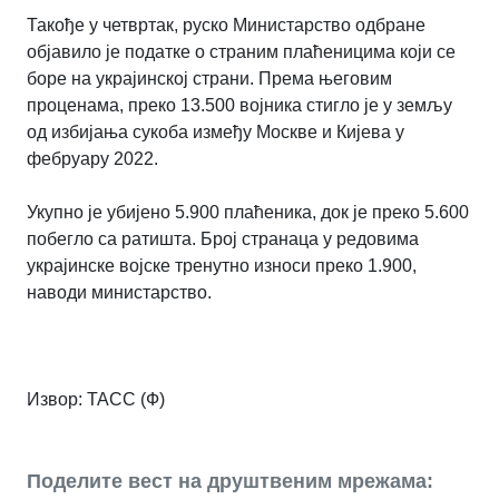
Такође у четвртак, руско Министарство одбране
објавило је податке о страним плаћеницима који се
боре на украјинској страни. Према његовим
проценама, преко 13.500 војника стигло је у земљу
од избијања сукоба између Москве и Кијева у
фебруару 2022.
Укупно је убијено 5.900 плаћеника, док је преко 5.600
побегло са ратишта. Број странаца у редовима
украјинске војске тренутно износи преко 1.900,
наводи министарство.
Извор: ТАСС (Ф)
Поделите вест на друштвеним мрежама: