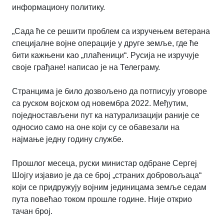
информациону политику.
„Сада ће се решити проблем са изручењем ветерана
специјалне војне операције у друге земље, где ће
бити кажњени као „плаћеници“. Русија не изручује
своје грађане! написао је на Телеграму.
Странцима је било дозвољено да потписују уговоре
са руском војском од новембра 2022. Међутим,
поједностављени пут ка натурализацији раније се
односио само на оне који су се обавезали на
најмање једну годину службе.
Прошлог месеца, руски министар одбране Сергеј
Шојгу изјавио је да се број „страних добровољаца“
који се придружују војним јединицама земље седам
пута повећао током прошле године. Није открио
тачан број.