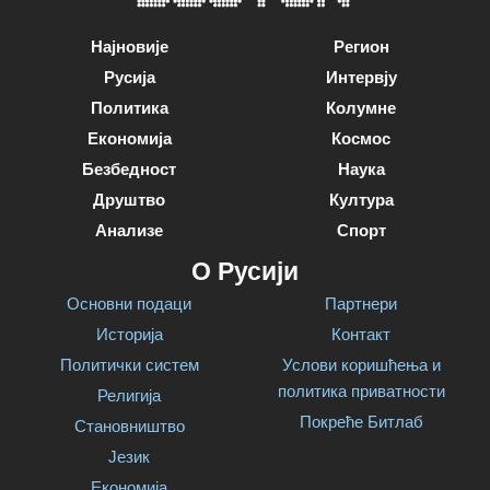
Најновије
Регион
Русија
Интервју
Политика
Колумне
Економија
Космос
Безбедност
Наука
Друштво
Култура
Анализе
Спорт
О Русији
Основни подаци
Партнери
Историја
Контакт
Политички систем
Услови коришћења и
политика приватности
Религија
Покреће Битлаб
Становништво
Језик
Економија