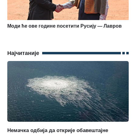
Моди ће ове године посетити Русију — Лавров
Најчитаније
Немачка одбија да открије обавештајне