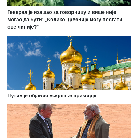
Генерал је изашао за говорницу и више није
могао да ћути: „Колико црвеније могу постати
ове линије?“
Путин је објавио ускршње примирје