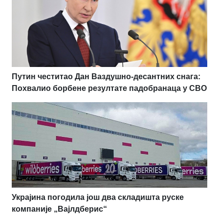
Путин честитао Дан Ваздушно-десантних снага:
Похвалио борбене резултате падобранаца у СВО
Украјина погодила још два складишта руске
компаније „Вајлдберис“