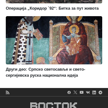
Операција „Коридор `92“: Битка за пут живота
Други део: Српско светосавље и свето-
сергијевска руска национална идеја