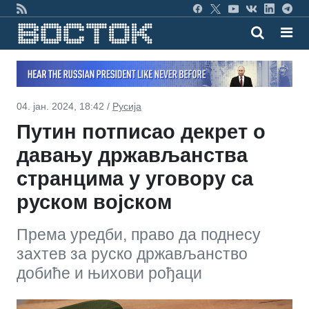
04. јан. 2024, 18:42 /
Русија
Путин потписао декрет о
давању држављанства
странцима у уговору са
руском војском
Према уредби, право да поднесу
захтев за руско држављанство
добиће и њихови рођаци