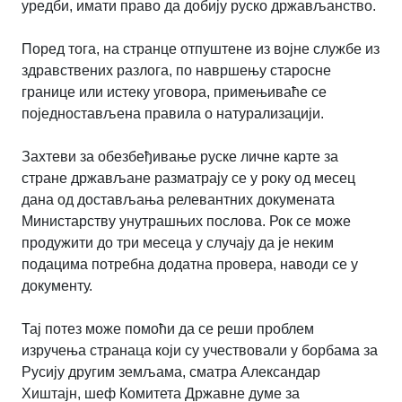
уредби, имати право да добију руско држављанство.
Поред тога, на странце отпуштене из војне службе из
здравствених разлога, по навршењу старосне
границе или истеку уговора, примењиваће се
поједностављена правила о натурализацији.
Захтеви за обезбеђивање руске личне карте за
стране држављане разматрају се у року од месец
дана од достављања релевантних докумената
Министарству унутрашњих послова. Рок се може
продужити до три месеца у случају да је неким
подацима потребна додатна провера, наводи се у
документу.
Тај потез може помоћи да се реши проблем
изручења странаца који су учествовали у борбама за
Русију другим земљама, сматра Александар
Хиштајн, шеф Комитета Државне думе за