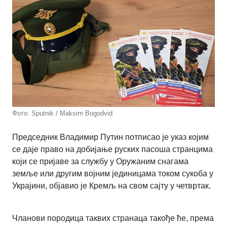
Фото: Sputnik / Maksim Bogodvid
Председник Владимир Путин потписао је указ којим
се даје право на добијање руских пасоша странцима
који се пријаве за службу у Оружаним снагама
земље или другим војним јединицама током сукоба у
Украјини, објавио је Кремљ на свом сајту у четвртак.
Чланови породица таквих странаца такође ће, према