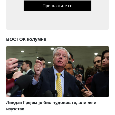
Претплатите се
ВОСТОК колумне
Линдзи Грејем је био чудовиште, али не и
изузетак