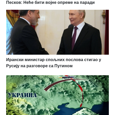
Песков: Неће бити војне опреме на паради
Ирански министар спољних послова стигао у
Русију на разговоре са Путином