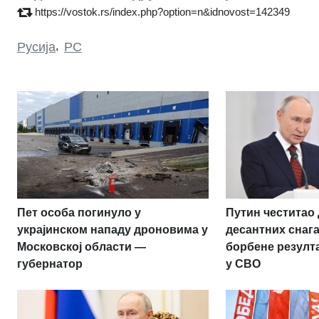
https://vostok.rs/index.php?option=n&idnovost=142349
Русија
,
РС
Пет особа погинуло у
Путин честитао
украјинском нападу дроновима у
десантних снаг
Московској области —
борбене резулт
губернатор
у СВО