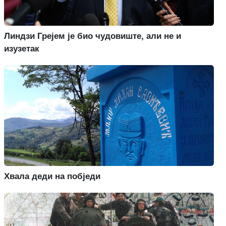
Линдзи Грејем је био чудовиште, али не и
изузетак
Хвала деди на побједи