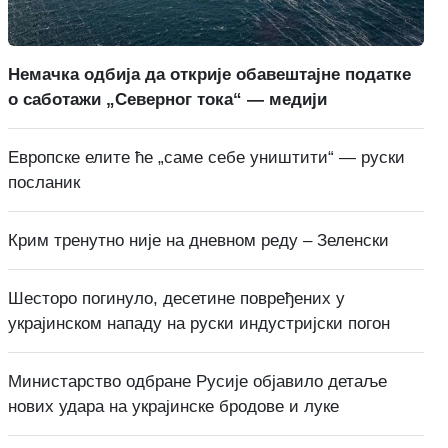
Немачка одбија да открије обавештајне податке
о саботажи „Северног тока“ — медији
Европске елите ће „саме себе уништити“ — руски
посланик
Крим тренутно није на дневном реду – Зеленски
Шесторо погинуло, десетине повређених у
украјинском нападу на руски индустријски погон
Министарство одбране Русије објавило детаље
нових удара на украјинске бродове и луке