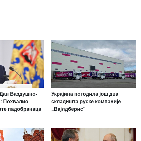
Украјина погодила још два
 Дан Ваздушно-
складишта руске компаније
а: Похвалио
„Вајлдберис“
ате падобранаца