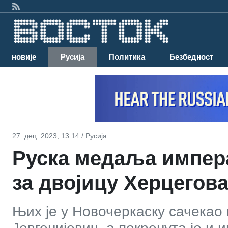
Најновије
Русија
Политика
Безбедност
27. дец. 2023, 13:14 /
Русија
Руска медаља импера
за двојицу Херцегов
Њих је у Новочеркаску сачекао 