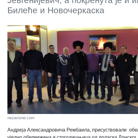
Јевгенијевич, а покренута је и
Билеће и Новочеркаска
nezavisne.com
Андреја Александровича Рембаила, присуствовали обеле
уједно обелеежена и стогодишњица од доласка Донског к