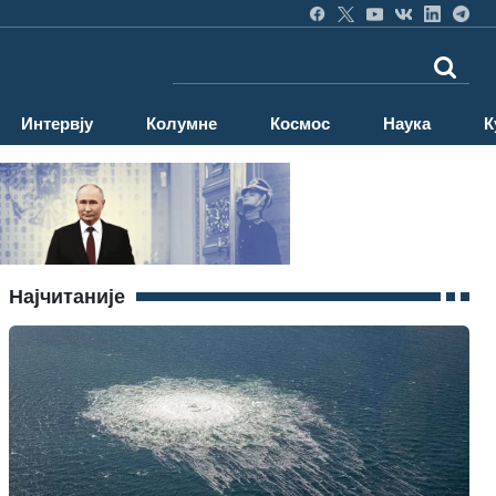
Интервју
Колумне
Космос
Наука
К
Најчитаније