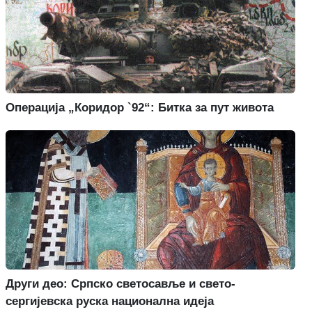
Операција „Коридор `92“: Битка за пут живота
Други део: Српско светосавље и свето-
сергијевска руска национална идеја