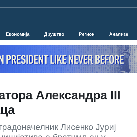
Економија
Друштво
Регион
Анализе
тора Александра III
аца
градоначелник Лисенко Јуриј