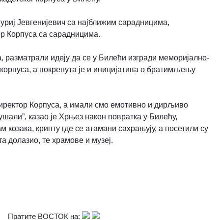
Јуриј Јевгенијевич са најближим сарадницима,
ор Корпуса са сарадницима.
, разматрали идеју да се у Билећи изгради меморијално-
корпуса, а покренута је и иницијатива о братимљењу
директор Корпуса, а имали смо емотивно и дирљиво
шали”, казао је Хрњез након повратка у Билећу,
козака, крипту где се атамани сахрањују, а посетили су
а долазио, те храмове и музеј.
Пратите ВОСТОК на: