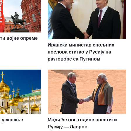
ти војне опреме
Ирански министар спољних
послова стигао у Русију на
разговоре са Путином
ио ускршње
Моди ће ове године посетити
Русију — Лавров