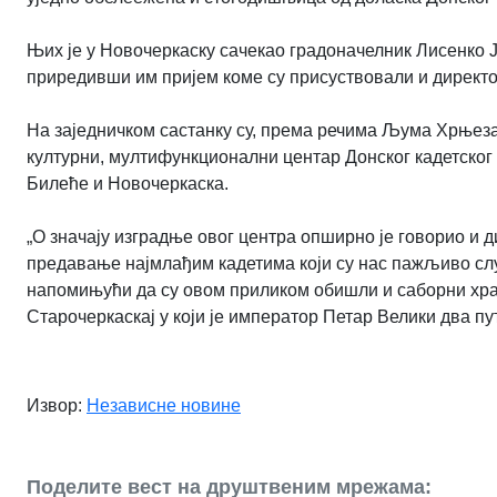
Њих је у Новочеркаску сачекао градоначелник Лисенко 
приредивши им пријем коме су присуствовали и директ
На заједничком састанку су, према речима Љума Хрњеза
културни, мултифункционални центар Донског кадетског 
Билеће и Новочеркаска.
„О значају изградње овог центра опширно је говорио и 
предавање најмлађим кадетима који су нас пажљиво слу
напомињући да су овом приликом обишли и саборни храм 
Старочеркаскај у који је император Петар Велики два пут
Извор:
Независне новине
Поделите вест на друштвеним мрежама: