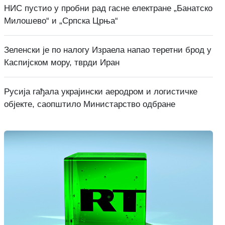
НИС пустио у пробни рад гасне електране „Банатско
Милошево“ и „Српска Црња“
Зеленски је по налогу Израела напао теретни брод у
Каспијском мору, тврди Иран
Русија гађала украјински аеродром и логистичке
објекте, саопштило Министарство одбране