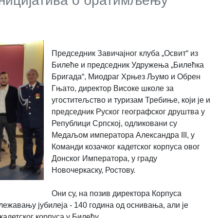
 иницијатива о братимљењу
Председник Завичајног клуба
„Освит“ из
Билеће и председник Удружења „Билећка
Бригада“, Миодраг Хрњез Љумо и Обрен
Гњато, директор Високе школе за
угоститељство и туризам Требиње, који је и
председник Руског географског друштва у
Републици Српској, одликовани су
Медаљом императора Александра III, у
Команди козачког кадетског корпуса овог
Донског Императора, у граду
Новочеркаску, Ростову.
Они су, на позив директора Корпуса
жавању јубилеја - 140 година од оснивања, али је
адетског корпуса у Билећу.