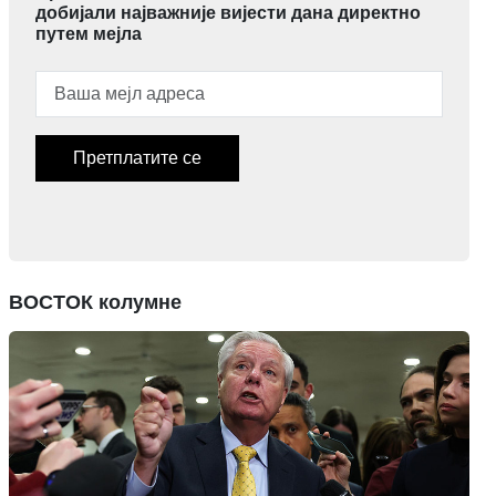
добијали најважније вијести дана директно
путем мејла
Претплатите се
ВОСТОК колумне