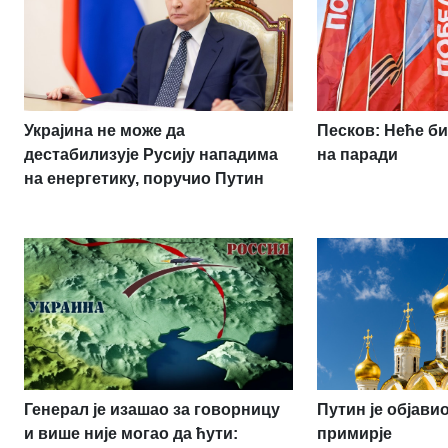
Украјина не може да
Песков: Неће би
дестабилизује Русију нападима
на паради
на енергетику, поручио Путин
Генерал је изашао за говорницу
Путин је објав
и више није могао да ћути:
примирје