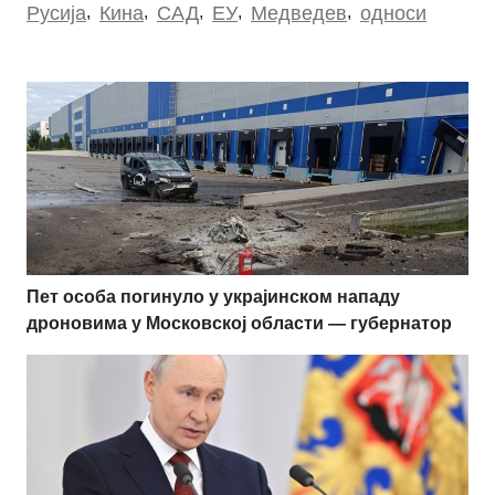
Русија
,
Кина
,
САД
,
ЕУ
,
Медведев
,
односи
Пет особа погинуло у украјинском нападу
дроновима у Московској области — губернатор