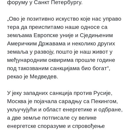
форуму у Санкт Петербургу.
„Ово је позитивно искуство које нас управо
тера да преиспитамо наше односе са
земљама Европске уније и Сједињеним
Америчким Државама и неколико других
земаља у развоју, пошто је наш живот у
међународним оквирима прошле године
под такозваним санкцијама био богат“,
рекао је Медведев.
У јеку западних санкција против Русије,
Москва је појачала сарадњу са Пекингом,
укључујући и област енергетике и одбране,
а две земље потписале су велике
енергетске споразуме и спровођење