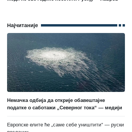
Најчитаније
Немачка одбија да открије обавештајне
податке о саботажи „Северног тока“ — медији
Европске елите ће „саме себе уништити“ — руски