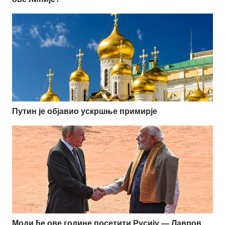
Путин је објавио ускршње примирје
Моди ће ове године посетити Русију — Лавров