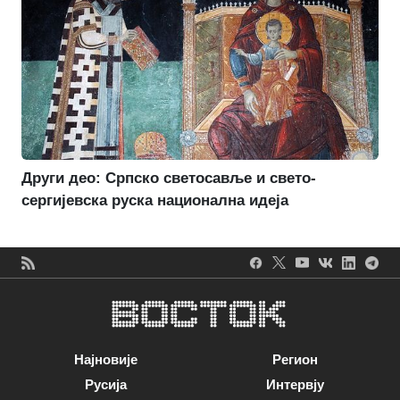
Други део: Српско светосавље и свето-
сергијевска руска национална идеја
Најновије
Регион
Русија
Интервју