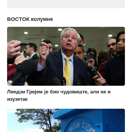
ВОСТОК колумне
Линдзи Грејем је био чудовиште, али не и
изузетак