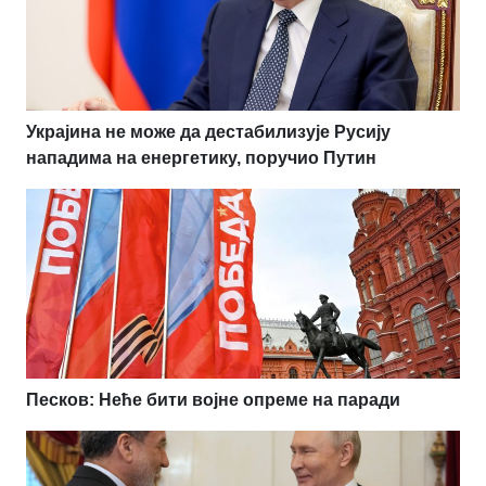
Украјина не може да дестабилизује Русију
нападима на енергетику, поручио Путин
Песков: Неће бити војне опреме на паради