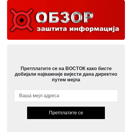
Претплатите се на ВОСТОК како бисте
добијали најважније вијести дана директно
путем мејла
Претплатите се