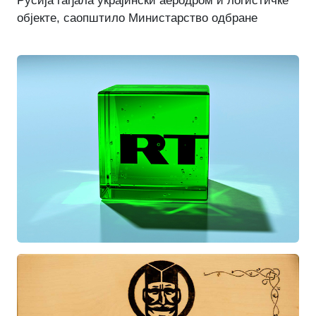
Русија гађала украјински аеродром и логистичке
објекте, саопштило Министарство одбране