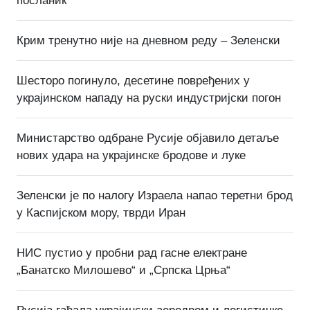
посланик
Крим тренутно није на дневном реду – Зеленски
Шесторо погинуло, десетине повређених у
украјинском нападу на руски индустријски погон
Министарство одбране Русије објавило детаље
нових удара на украјинске бродове и луке
Зеленски је по налогу Израела напао теретни брод
у Каспијском мору, тврди Иран
НИС пустио у пробни рад гасне електране
„Банатско Милошево“ и „Српска Црња“