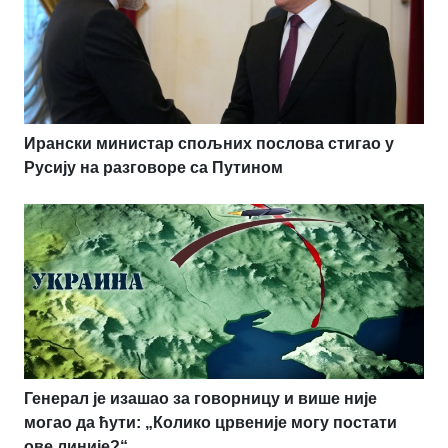
Ирански министар спољних послова стигао у
Русију на разговоре са Путином
Генерал је изашао за говорницу и више није
могао да ћути: „Колико црвеније могу постати
ове линије?“