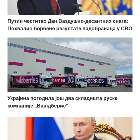
Путин честитао Дан Ваздушно-десантних снага:
Похвалио борбене резултате падобранаца у СВО
Украјина погодила још два складишта руске
компаније „Вајлдберис“