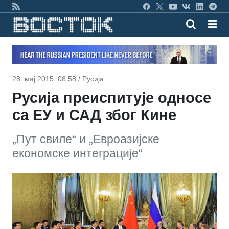
28. мај 2015, 08:58 /
Русија
Русија преиспитује односе
са ЕУ и САД због Кине
„Пут свиле“ и „Евроазијске
економске интеграције“