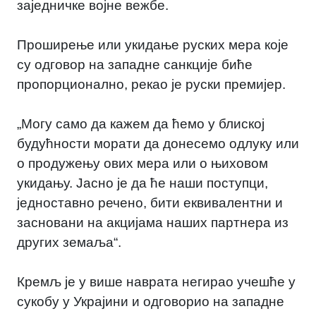
заједничке војне вежбе.
Проширење или укидање руских мера које
су одговор на западне санкције биће
пропорционално, рекао је руски премијер.
„Могу само да кажем да ћемо у блиској
будућности морати да донесемо одлуку или
о продужењу ових мера или о њиховом
укидању. Јасно је да ће наши поступци,
једноставно речено, бити еквивалентни и
засновани на акцијама наших партнера из
других земаља“.
Кремљ је у више наврата негирао учешће у
сукобу у Украјини и одговорио на западне