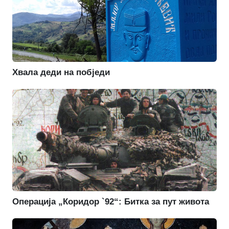
Хвала деди на побједи
Операција „Коридор `92“: Битка за пут живота