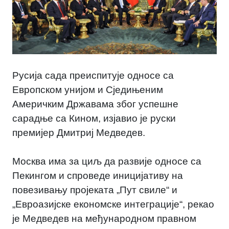
Русија сада преиспитује односе са
Европском унијом и Сједињеним
Америчким Државама због успешне
сарадње са Кином, изјавио је руски
премијер Дмитриј Медведев.
Москва има за циљ да развије односе са
Пекингом и спроведе иницијативу на
повезивању пројеката „Пут свиле“ и
„Евроазијске економске интеграције“, рекао
је Медведев на међународном правном