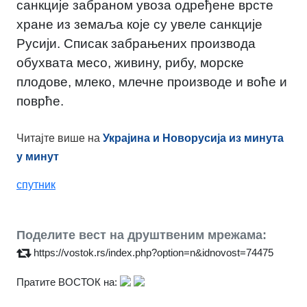
санкције забраном увоза одређене врсте
хране из земаља које су увеле санкције
Русији. Списак забрањених производа
обухвата месо, живину, рибу, морске
плодове, млеко, млечне производе и воће и
поврће.
Читајте више на
Украјина и Новорусија из минута
у минут
спутник
Поделите вест на друштвеним мрежама:
https://vostok.rs/index.php?option=n&idnovost=74475
Пратите ВОСТОК на: