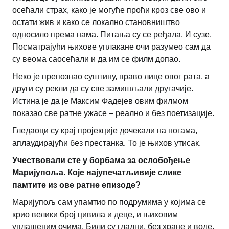
осећали страх, како је могуће проћи кроз све ово и
остати жив и како се локално становништво
односило према нама. Питања су се ређала. И сузе.
Посматрајући њихове уплакане очи разумео сам да
су веома саосећали и да им се филм допао.
Неко је препознао суштину, право лице овог рата, а
други су рекли да су све замишљали другачије.
Истина је да је Максим Фадејев овим филмом
показао све ратне ужасе – реално и без поетизације.
Гледаоци су крај пројекције дочекали на ногама,
аплаудирајући без престанка. То је њихов утисак.
Учествовали сте у борбама за ослобођење
Маријупоља. Које најупечатљивије слике
памтите из ове ратне епизоде?
Маријупољ сам упамтио по подрумима у којима се
крио велики број цивила и деце, и њиховим
уплашеним очима. Били су гладни, без хране и воде.