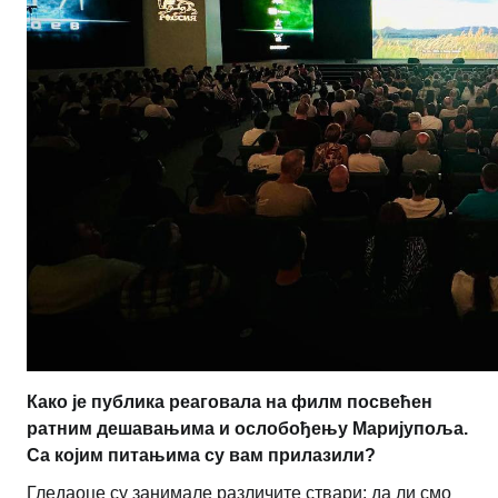
Како је публика реаговала на филм посвећен
ратним дешавањима и ослобођењу Маријупоља.
Са којим питањима су вам прилазили?
Гледаоце су занимале различите ствари: да ли смо