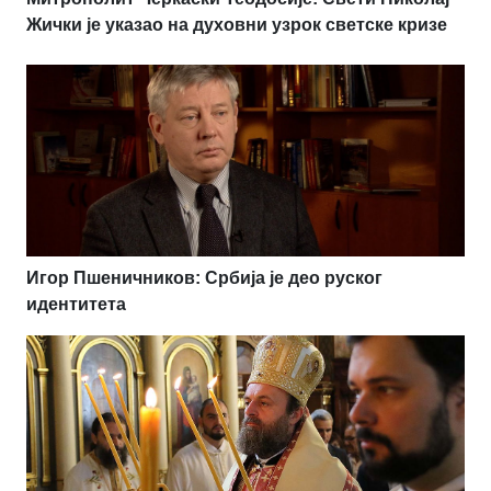
Жички је указао на духовни узрок светске кризе
Игор Пшеничников: Србија је део руског
идентитета