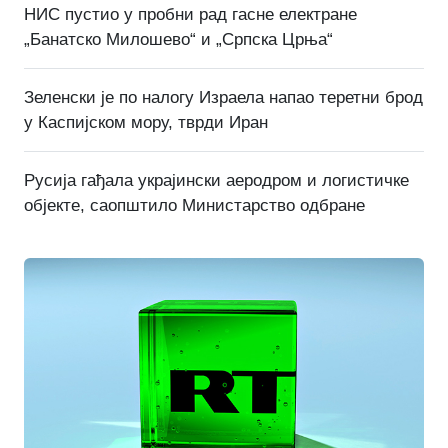
НИС пустио у пробни рад гасне електране
„Банатско Милошево“ и „Српска Црња“
Зеленски је по налогу Израела напао теретни брод
у Каспијском мору, тврди Иран
Русија гађала украјински аеродром и логистичке
објекте, саопштило Министарство одбране