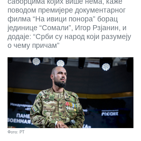
саборцима којих више нема, каже
поводом премијере документарног
филма “На ивици понора” борац
јединице “Сомали”, Игор Рзјанин, и
додаје: “Срби су народ који разумеју
о чему причам”
Фото: РТ