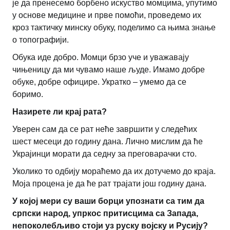
је да пренесемо борбено искуство момцима, упутимо
у основе медицине и прве помоћи, проведемо их
кроз тактичку минску обуку, поделимо са њима знање
о топографији.
Обука иде добро. Момци брзо уче и уважавају
чињеницу да ми чувамо наше људе. Имамо добре
обуке, добре официре. Укратко – умемо да се
боримо.
Назирете ли крај рата?
Уверен сам да се рат неће завршити у следећих
шест месеци до годину дана. Лично мислим да ће
Украјинци морати да седну за преговарачки сто.
Уколико то одбију мораћемо да их дотучемо до краја.
Моја процена је да ће рат трајати још годину дана.
У којој мери су ваши борци упознати са тим да
српски народ, упркос притисцима са Запада,
непоколебљиво стоји уз руску војску и Русију?