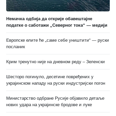
Немачка одбија да открије обавештајне
податке о саботажи „Северног тока“ — медији
Европске елите ће „саме себе уништити“ — руски
посланик
Крим тренутно није на дневном реду – Зеленски
Шесторо погинуло, десетине повређених у
украјинском нападу на руски индустријски погон
Министарство одбране Русије објавило детаље
нових удара на украјинске бродове и луке