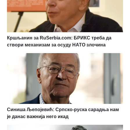
Кршљанин за RuSerbia.com: БРИКС треба да
створи механизам за осуду НАТО злочина
Синиша Љепојевић: Српско-руска сарадња нам
је данас важнија него икад