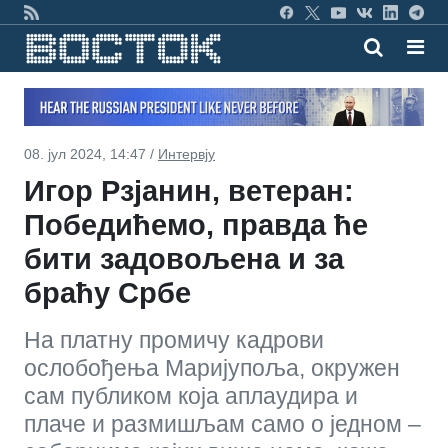
08. јул 2024, 14:47 /
Интервју
Игор Рзјанин, ветеран:
Победићемо, правда ће
бити задовољена и за
браћу Србе
На платну промичу кадрови
ослобођења Маријупоља, окружен
сам публиком која аплаудира и
плаче и размишљам само о једном –