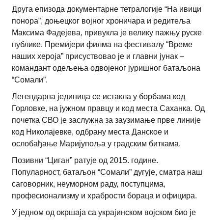
Друга епизода документарне тетралогије “На ивици
понора”, доњецког војног хроничара и редитеља
Максима Фадејева, привукла је велику пажњу руске
публике. Премијери филма на фестивалу “Време
наших хероја” присуствовао је и главни јунак –
командант одељења одвојеног јуришног батаљона
“Сомали”.
Легендарна јединица се истакла у борбама код
Горловке, на јужном правцу и код места Саханка. Од
почетка СВО је заслужна за заузимање прве линије
код Николајевке, одбрану места Данское и
ослобађање Маријупоља у градским биткама.
Позивни “Циган” ратује од 2015. године.
Популарност, батаљон “Сомали” дугује, сматра наш
саговорник, неуморном раду, поступцима,
професионализму и храбрости бораца и официра.
У једном од окршаја са украјинском војском био је