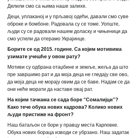
Делили смо са њима наше залихе.
Деци, уплаканој и у прљавој одећи, давали смо суве
оброке и бомбоне. Радовала су се томе. Уопште,
људи су се радовали нашем доласку и чињеници да
смо успели да отерамо Украјинце.
Борите се од 2015. године. Са којим мотивима
узимате учешће у овом рату?
Мотиви су одбрана отаџбине и земље, жеља да што
пре завршимо рат и да моја деца не гледају све ово,
да моја деца не морају овим да се баве. Надам се да
они неће морати да наставе овај рат.
На којим тачкама се сада боре “Сомалијци”?
Како тече обука нових кадрова? Колико нових
људи пристиже на фронт?
Наш батаљон се бори у правцу места Карловке.
Обука нових бораца изводи се убрзано. Наш задатак