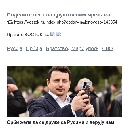
Поделите вест на друштвеним мрежама:
https://vostok.rs/index.php?option=n&idnovost=143354
Пратите ВОСТОК на:
Русија
,
Србија
,
Братство
,
Маријупољ
,
СВО
Срби желе да се друже са Русима и верују нам