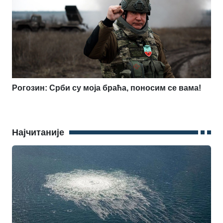
Рогозин: Срби су моја браћа, поносим се вама!
Најчитаније