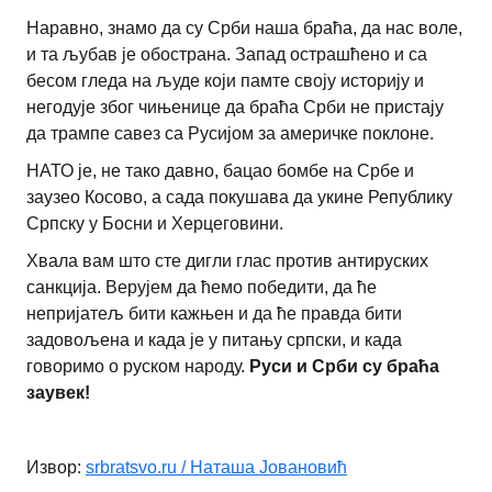
Наравно, знамо да су Срби наша браћа, да нас воле,
и та љубав је обострана. Запад острашћено и са
бесом гледа на људе који памте своју историју и
негодује због чињенице да браћа Срби не пристају
да трампе савез са Русијом за америчке поклоне.
НАТО је, не тако давно, бацао бомбе на Србе и
заузео Косово, а сада покушава да укине Републику
Српску у Босни и Херцеговини.
Хвала вам што сте дигли глас против антируских
санкција. Верујем да ћемо победити, да ће
непријатељ бити кажњен и да ће правда бити
задовољена и када је у питању српски, и када
говоримо о руском народу.
Руси и Срби су браћа
заувек!
Извор:
srbratsvo.ru / Наташа Јовановић