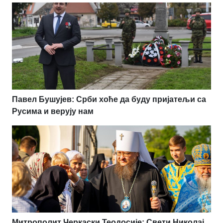
Павел Бушујев: Срби хоће да буду пријатељи са
Русима и верују нам
Митрополит Черкаски Теодосије: Свети Николај