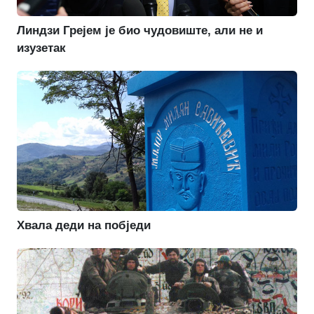
Линдзи Грејем је био чудовиште, али не и
изузетак
Хвала деди на побједи