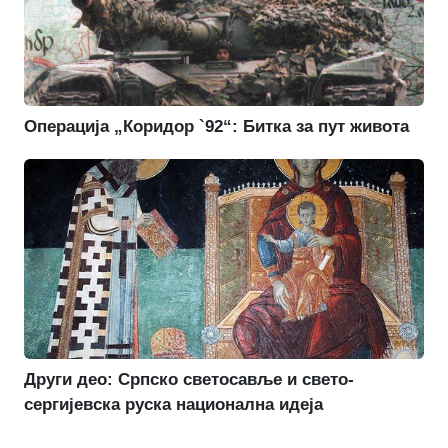
Операција „Коридор `92“: Битка за пут живота
Други део: Српско светосавље и свето-
сергијевска руска национална идеја