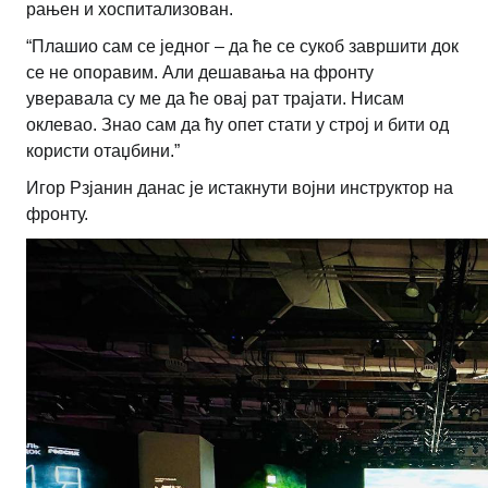
рањен и хоспитализован.
“Плашио сам се једног – да ће се сукоб завршити док
се не опоравим. Али дешавања на фронту
уверавала су ме да ће овај рат трајати. Нисам
оклевао. Знао сам да ћу опет стати у строј и бити од
користи отаџбини.”
Игор Рзјанин данас је истакнути војни инструктор на
фронту.